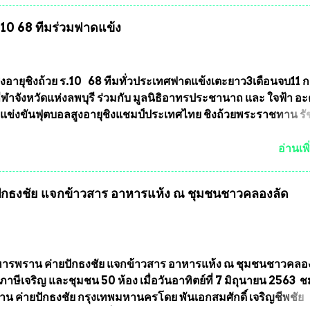
ินการจัดให้มีการเลือกตั้งใหม่ เพราะมีการร้องเรียนการกระทำคว
ร.10 68 ทีมร่วมฟาดแข้ง
ารเลือกตั้งเข้ามาเป็นจำนวนมาก โดยจะเข้าหารือกับเลขาธิการ
ารเลือกตั้ง เพื่อให้ตั้งคณะกรรมการแสวงหาข้อเท็จจริง เร่งให้มี
ออกมา โดยเชื่อว่าคณะกรรมการการเลือกตั้งจะดำเนินการจัดให้มี
งใหม่อีกครั้ง ประธานมูลนิธิธรรมาภิบาลและต่อต้านทุจริต กล่าวต่ออ
ูงอายุชิงถ้วย ร.10 68 ทีมทั่วประเทศฟาดแข้งเตะยาว3เดือนจบ11 
งใหม่เป็นเขตพื้นที่เศรษฐกิจอันสำคัญของภาคเหนือ ต้องส่งเสริมให้
าจังหวัดแห่งลพบุรี ร่วมกับ มูลนิธิอาทรประชานาถ และ ใจฟ้า อ
ต่างๆมีหลักธรรมาภิบาลในการบริหารราชการแผ่นดิน คณะกรรม
การแข่งขันฟุตบอลสูงอายุชิงแชมป์ประเทศไทย ชิงถ้วยพระราชทาน ร
ตั้งถือเป็นองค์กรอิสระตามรัฐธรรมนูญที่ต้องใ...
กำหนดแข่งขันในเดือน เมษายน ถึงเดือน กรกฏาคม2564 อดีตนักเตะ
าตให้ลงแข่งขันได้ ทีมแชมป์ได้รับ 150,000 บาท พร้อมได้สิทธิ์ไปท
อ่านเพิ
ทศอีกด้วย ที่ห้องประชุม โรงทานครัวการบินกรุงเทพ วัดพระบาทน้
พบุรี ท่านเจ้าคุณ พระราชวิสุทธิ ประชานาถ (หลวงพ่อ อลงกต ) ใ
กธงชัย แจกข้าวสาร อาหารแห้ง ณ​ ชุมชนชาวคลองลัด
ูลนิธิประชานาถ และ ประธานอำนวยการจัดการแข่งขันฟุตบอลสู
์ประเทศไทย ชิงถ้วยพระราชทาน สมเด็จพระเจ้าอยู่หัว มหาวชิรา
พยวรางกูร (รัชกาลที่ 10 ) พร้อมด้วย ดร.สุจินต์ สว่างศรี รองประ
รจัดการแข่งขัน และ นายวีรยุทธ สวัสดี ประธานคณะกรรมการจั
 และคณะทำงาน ได้ร่วมกันประชุมหารือเตรียมความพร้อมจัดการ
รพราน ค่ายปักธงชัย แจกข้าวสาร อาหารแห้ง ณ​ ชุมชนชาวคลอ
ุตบอลสูงอายุ ชิงแชมป์ประเทศไทย ครั้งที่ 1 ประจำปี 2564 กำหนด
ภาษีเจริญ และชุมชน 50 ห้อง เมื่อวันอาทิตย์ที่ 7 มิถุนายน 2563 
ะหว่างวันที่ 24 เมษายน จนถึงว...
น ค่ายปักธงชัย กรุงเทพมหานครโดย พันเอกสมศักดิ์ เจริญชีพชัย