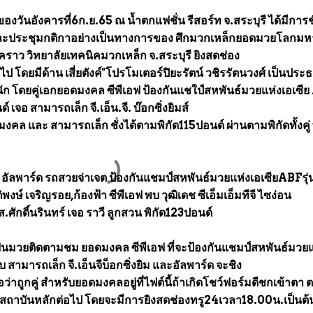
องวันอังคารที่6ก.ย.65 ณ น้ำตกแฟชั่น รีสอร์ท จ.สระบุรี ได้มีการชั
ละประชุมกติกาอย่างเป็นทางการของ ศึกมวกเหล็กยอดมวยโลกมห
ั่วคราว วิทยาลัยเทคนิคมวกเหล็ก จ.สระบุรี ยิงสดช่อง
 โดยมีด้าน เสี่ยตังค์"โปรโมเตอร์ปิยะรัตน์ วชิรรัตนวงศ์ เป็นประ
ัก โดยคู่เอกยอดมงคล ซีพีเอฟ ป้องกันแชใป์สหพันธ์มวยแห่งเอเซี
 เจอ สามารถเล็ก จี.เอ็น.จี. บ๊อกซิ่งยิมส์
งคล และ สามารถเล็ก ชั่งได้ตามพิกัด115ปอนด์ ผ่านตามพิกัดทั้งคู่
งนี้ อัลพาร์ด รถสวยจ่าเจต ป้องกันแชมป์สหพันธ์มวยแห่งเอเซียABFรุ่
งษ์ เจริญรอย,ก้องฟ้า ซีพีเอฟ พบ วุฒิเดช ซีเอ็มเอ็มทีจี ไซง่อน
.ศักดิ์นรินทร์ เจอ ราวี ลูกสวน พิกัด123ปอนด์
กแฟนมวยติดตามชม ยอดมงคล ซีพีเอฟ ที่จะป้องกันแชมป์สหพันธ์มวยแ
 สามารถเล็ก จี.เอ็นจีบ็อกซิ่งยิม และอัลพาร์ด จะชิง
่าถูกคู่ สำหรับยอดมงคลอยู่ที่ไฟต์นี้ถ้าเกิดโชว์ฟอร์มดีชกเข้าตา
สถาบันหลักต่อไป โดยจะมีการยิงสดช่องทรู24เวลา18.00น.เป็นต้