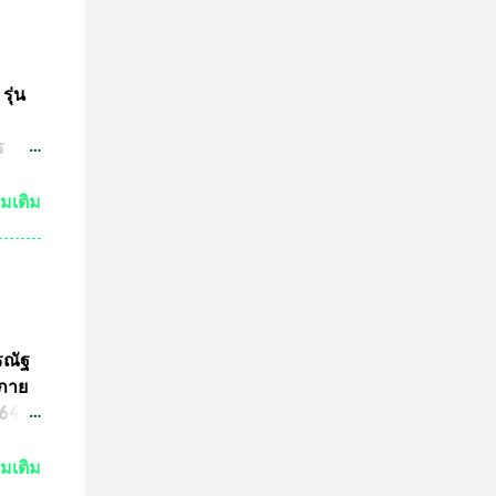
ำให้
มาณ
ชน์
ษทาง
รุ่น
ต
ร
ปู่
วด
่มเติม
ต่ถ้า
ระ
งหลวง
จะนำ
ค๊ต
รณัฐ
ร
นภาย
ารปั๊ม
4 ที่
ามผิด
ขต
่มเติม
ริง