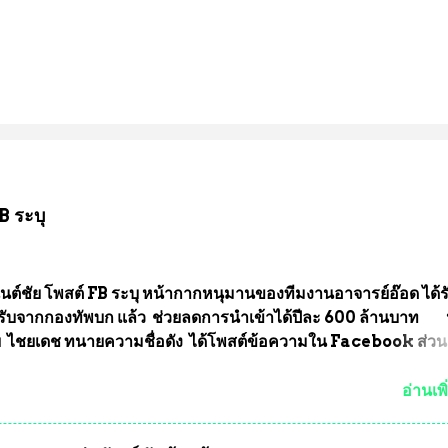
B ระบุ
นต์ชัย โพสต์ FB ระบุ หน้ากากหนุมานของทีมงานอาจารย์อ๊อด ได้ร
ับจากกองทัพบก แล้ว ช่วยลดการนำเข้าได้ปีละ 600 ล้านบาท
ัย ไชยเดช ทนายความชื่อดัง ได้โพสต์ข้อความใน Facebook ส่วน
งความคืบหน้าคดีที่ได้ร่วมต่อสู้ กับรศ.ดร.วีรชัย พุทธวงศ์ หรืออาจาร
จารย์ประจำภาควิชาเคมี คณะศิลปศาสตร์และวิทยาศาสตร์
อ่านเพิ
ลัยเกษตรศาสตร์ และทีมงานนักวิจัย ที่ร่วมกันคิดค้น หน้ากากป้อง
งทหาร ( หน้ากากหนุมาน ) ซึ่งทีมงานนักวิจัยของอาจารย์อ๊อด เล็