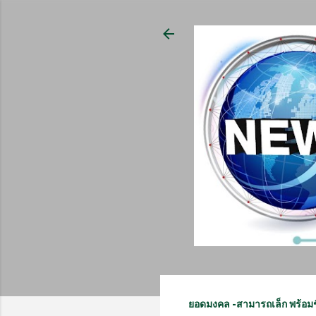
ยอดมงคล -สามารถเล็ก พร้อม