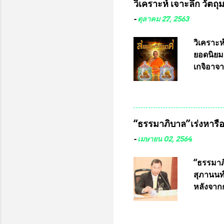
วิเคราะห์ เจาะลึก วัตถ
ว่า หน้
เรามีหน
-
ตุลาคม 27, 2563
หลายร้อ
กับประเ
วิเคราะห
ทหารนี้
ยอดนิยม
จำหน่าย
เกจิอาจา
ประกวด”
หมุน แต่
เนื่องจา
ในอนาคต
“ธรรมาภิบาล”เร่งหารือ 
ประกวดแบ
เครื่องห
-
เมษายน 02, 2564
พ่อคูณ ซ
เข้ารายก
“ธรรมาภิ
และรันห
สุภานนท์
ประกาศจำ
หลังจากก
เสริมในภ
ผ่านมาพ
กฎหมายกา
พื้นที่เ