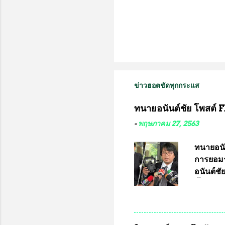
ข่าวฮอตชัดทุกกระแส
ทนายอนันต์ชัย โพสต์ F
-
พฤษภาคม 27, 2563
ทนายอนั
การยอมร
อนันต์ช
ชี้แจงถึ
อ๊อด อา
มหาวิทยา
สารพิษทา