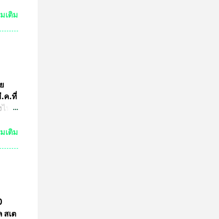
ชน
่มเติม
3นาย
เอาไว้
 ไม่
มาย
ูล
ัย
อจาก
ค.ที่
้อน
่งไทย
ฑา
่มเติม
่งม้า
มการ
ร
ย
2
0
 ที่
ล สเต