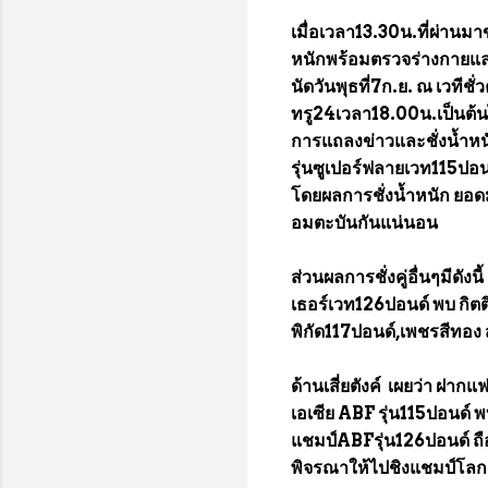
เมื่อเวลา13.30น.ที่ผ่านมาข
หนักพร้อมตรวจร่างกายแ
นัดวันพุธที่7ก.ย. ณ เวทีช
ทรู24เวลา18.00น.เป็นต้นไป
การแถลงข่าวและชั่งน้ำหน
รุ่นซูเปอร์ฟลายเวท115ปอนด์
โดยผลการชั่งน้ำหนัก ยอดม
อมตะบันกันแน่นอน
ส่วนผลการชั่งคู่อื่นๆมีดั
เธอร์เวท126ปอนด์ พบ กิตติพ
พิกัด117ปอนด์,เพชรสีทอง ส
ด้านเสี่ยตังค์ เผยว่า ฝา
เอเซีย ABF รุ่น115ปอนด์ พบ
แชมป์ABFรุ่น126ปอนด์ ถือว
พิจรณาให้ไปชิงแชมป์โลก