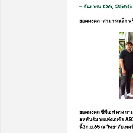
-
กันยายน 06, 2565
ยอดมงคล -สามารถเล็ก พ
ยอดมงคล ซีพีเอฟ ควง สามาร
สหพันธ์มวยแห่งเอเซีย AB
นี้7ก.ย.65 ณ วิทยาลัยเท