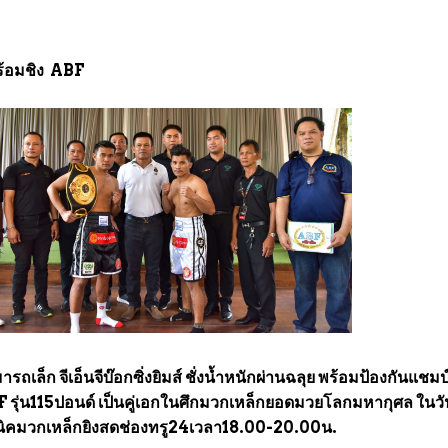
ร้อมชิง ABF
ถเล็ก จีเอ็นจีบ๊อกซิ่งยิมส์ ชั่งน้ำหนักผ่านฉลุย พร้อมป้องกันแชมป
F รุ่น115ปอนด์ เป็นคู่เอกในศึกมวกเหล็กยอดมวยโลกมหากุศล ในวัน
คนิคมวกเหล็กยิงสดช่องทรู24เวลา18.00-20.00น.