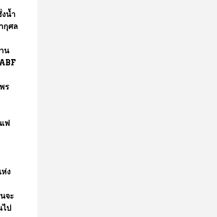
่งน้ำ
ากุศล
ธาน
ย ABF
 พร
นเฟ
ห่ง
 ตนจะ
นไป