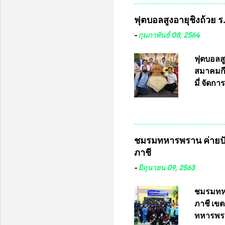
และดำเน
ฟุตบอลสูงอายุชิงถ้วย 
กฎหมายก
กรรมการก
-
กุมภาพันธ์ 08, 2564
วินิจฉัย
เลือกตั้
ฟุตบอลส
“นครเชีย
สมาคมกีฬ
ในระดับ
มี่ จัด
การเลือก
ที่ 10 
ชาติอนุญ
ต่างประเ
จังหวัดล
ชมรมทหารพราน ค่ายปั
ประธานม
ภาชี
ชิงแชมป
บดินทรเท
-
มิถุนายน 09, 2563
อำนวยกา
แข่งขัน
ชมรมทหา
แข่งขันฟ
ภาชี เขต
แข่งขันร
ทหารพรา