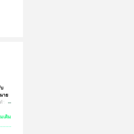
ับ
 นาย
ตัว
ย์
่มเติม
กัน
งเห็น