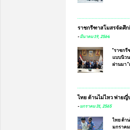
ประธานแ
กรุงเทพ
ชาวคลอง
เสธอิฐแล
ราชกรีฑาสโมสรจัดศึกกี
พันอากา
สามารถเข
-
มีนาคม 19, 2564
หน้าที่ 
ธรรม ปร
"ราชกรีฑ
ปรึกษา 
แบบนิวนอ
ประธานช
ผ่านมา 
จากพิษโ
เป็นประ
สโมสร กั
อัมพวัน
อำนวยกา
ไทย ต้านไม่ไหว พ่ายญี่ป
และรักษ
จากทั้งส
-
มกราคม 31, 2565
ประชุมดั
ประจำปี 
ไทย ต้าน
ของการแข่
มกราคม 