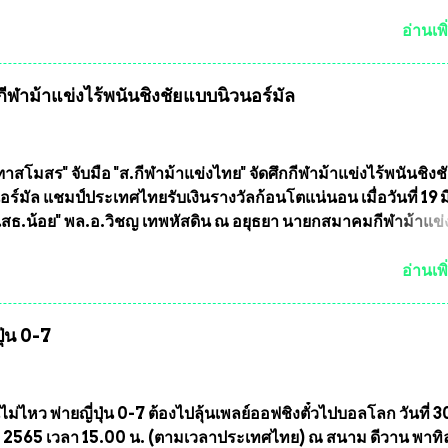
ละ ที่ปรึกษากิตติมศักดิ์ ชมรมทหารพราน ค่ายปักธงชัย
มหานคร ได้เป็นประธาน แจกข้าวสาร อาหารแห้ง ให้กับพี่น้องชุม
อ่านเพิ
ลัดภาชี เขตภาษีเจริญ และชุมชน 50 ห้อง โดยมี อส.ทพ จำนวน4
ะทีมงาน ต้องขออภัย ที่ไม่ได้เอ่ยชื่อเต็มสังกัด เพราะท่านขอสงวน
ฬาม้าแข่งไร้พนันชิงชัยแบบนิวนอร์มัล
ศเอก ทองอินทร์ พรหมสุวรรณ ท่านรองกัมปนาท ผู้ร่วมประสานงาน
้าร่วมกิจกรรมในครั้งนี้ได้ เนื่องจาก ติดธุระเร่งด่วน จึงได้มอบห
ให้กับ รองวิเชียร ทรงมณี ดูแลความสงบเรียบร้อย นางฉวีวรรณ ตระก
ะธานชุมชน คลองลัดภาชีเขตภาษีเจริญ สท.ทพ. สมนึก ปัทมาลัยที่
าสโมสร" จับมือ "ส.กีฬาม้าแข่งไทย" จัดศึกกีฬาม้าแข่งไร้พนันชิงช
และการแจกข้าวสารอาหารแห้งในคราวครั้งนี้ก็ได้รับความ ร้องข
ร์มัล แชมป์ประเทศไทยรับเงินรางวัลก้อนโตแน่นอน เมื่อวันที่ 19 มี.
ุมชนคลองลัดภาชีเขตภาษีเจริญ !!พี่น้องชุมชนได้รับความเดือดร
"เสธ.น้อย" พล.อ.วิชญ เทพหัสดิน ณ อยุธยา นายกสมาคมกีฬาม้าแข
รค covid-19 ทำให้การอยู่การกินได้รับความเ...
ธานการประชุมการจัดการแข่งขันร่วมกัน ระหว่างสมาคมราชกรี
บ สมาคมกีฬาม้าแข่งไทย ที่ห้องประชุมมูลนิธิโอลิมปิคไทย (บ้าน
อ่านเพิ
) เทเวศร์ โดยมี นายอำนวย รุ่งศุภกฤตานนท์ ประธานคณะกรรมการ
รแข่งม้า พร้อมด้วย นายเต็มสุข สุวรรณศร กรรมการอำนวยการแข
ุ่น 0-7
าการผู้จัดการฝ่ายแข่งม้า สมาคมราชกรีฑาสโมสร และคณะกรร
องฝ่าย เข้าร่วมประชุมอย่างพร้อมเพรียง สรุปประเด็นสำคัญของกา
งนี้ ที่ประชุมกำหนดจัดการแข่งขันกีฬาม้าแข่งชิงแชมป์ประเทศไท
2564 ซึ่งเป็นครั้งแรกของการชิงแชมป์ประเทศไทย และเป็นครั้งที่ 
ไม่ไหว พ่ายญี่ปุ่น 0-7 ต้องไปลุ้นเพลย์ออฟชิงตั๋วไปบอลโลก วันที่ 3
งม้ากีฬาที่ไม่เกี่ยวข้องกับการพนัน กำหนดจัดขึ้นในวันที่ 16 พ.ค.นี้
2565 เวลา 15.00 น. (ตามเวลาประเทศไทย) ณ สนาม ดีวาน พาทิ