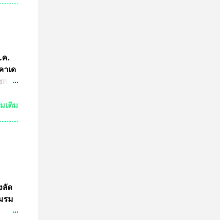
ามผิด
คณะ
คำ
การ
ีกว่า
ก.ค.
ผู้นำ
ะคาเด
การ
ัชกาล
ทีม
ัวร์
่มเติม
ำพุ
นฐานะ
งอายุ
ลงกรณ
ธาน
ดการ
งลัด
ชมรม