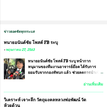
ข่าวฮอตชัดทุกกระแส
ทนายอนันต์ชัย โพสต์ FB ระบุ
-
พฤษภาคม 27, 2563
ทนายอนันต์ชัย โพสต์ FB ระบุ หน้ากาก
หนุมานของทีมงานอาจารย์อ๊อด ได้รับการ
ยอมรับจากกองทัพบก แล้ว ช่วยลดการนำเข้า
ได้ปีละ 600 ล้านบาท นายอนันต์ชัย ไชย
เดช ทนายความชื่อดัง ได้โพสต์ข้อความใน
อ่านเพิ่มเติม
Facebook ส่วนตัว ชี้แจงถึงความคืบหน้าคดี
ที่ได้ร่วมต่อสู้ กับรศ.ดร.วีรชัย พุทธวงศ์ หรือ
วิเคราะห์ เจาะลึก วัตถุมงคลหลวงพ่อพัฒน์ วัด
อาจารย์อ๊อด อาจารย์ประจำภาควิชาเคมี
ห้วยด้วน
คณะศิลปศาสตร์และวิทยาศาสตร์