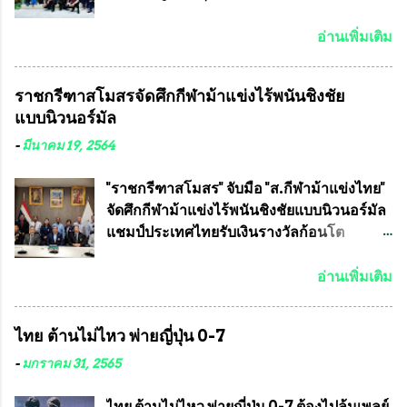
รัฐธรรมนูญที่ต้องใ...
แข่งขันฟุตบอลสูงอายุชิงแชมป์ประเทศไทย ชิง
7 มิถุนายน 2563 ชมรมทหารพราน ค่าย
ถ้วยพระราชทาน สมเด็จพระเจ้าอยู่หัว มหา
ปักธงชัย กรุงเทพมหานครโดย พันเอกสมศักดิ์
อ่านเพิ่มเติม
วชิราลงกรณ บดินทรเทพยวรางกูร (รัชกาลที่
เจริญชีพชัยประธานและ ที่ปรึกษากิตติมศักดิ์
10 ) พร้อมด้วย ดร.สุจินต์ สว่างศรี รองประธาน
ชมรมทหารพราน ค่ายปักธงชัย
ราชกรีฑาสโมสรจัดศึกกีฬาม้าแข่งไร้พนันชิงชัย
อำนวยการจัดการแข่งขัน และ นายวีรยุทธ
กรุงเทพมหานคร ได้เป็นประธาน แจก
แบบนิวนอร์มัล
สวัสดี ประธานคณะกรรมการจัดการแข่งขัน
ข้าวสาร อาหารแห้ง ให้กับพี่น้องชุมชนชาว
และคณะทำงาน ได้ร่วมกันประชุมหารือ
คลองลัดภาชี เขตภาษีเจริญ และชุมชน 50
-
มีนาคม 19, 2564
เตรียมความพร้อมจัดการแข่งขันฟุตบอลสูง
ห้อง โดยมี อส.ทพ จำนวน43นาย เสธอิฐและ
อายุ ชิงแชมป์ประเทศไทย ครั้งที่ 1 ประจำปี
ทีมงาน ต้องขออภัย ที่ไม่ได้เอ่ยชื่อเต็มสังกัด
"ราชกรีฑาสโมสร" จับมือ "ส.กีฬาม้าแข่งไทย"
2564 กำหนดแข่งขันระหว่างวันที่ 24
เพราะท่านขอสงวนเอาไว้ พันอากาศเอก ทอง
จัดศึกกีฬาม้าแข่งไร้พนันชิงชัยแบบนิวนอร์มัล
เมษายน จนถึงว...
อินทร์ พรหมสุวรรณ ท่านรองกัมปนาท ผู้ร่วม
แชมป์ประเทศไทยรับเงินรางวัลก้อนโต
ประสานงาน ไม่สามารถเข้าร่วมกิจกรรมใน
แน่นอน เมื่อวันที่ 19 มี.ค.ที่ผ่านมา "เสธ.น้อย"
ครั้งนี้ได้ เนื่องจาก ติดธุระเร่งด่วน จึงได้มอบ
พล.อ.วิชญ เทพหัสดิน ณ อยุธยา นายกสมาคม
อ่านเพิ่มเติม
หมายหน้าที่ ให้กับ รองวิเชียร ทรงมณี ดูแล
กีฬาม้าแข่งไทย เป็นประธานการประชุมการ
ความสงบเรียบร้อย นางฉวีวรรณ ตระกูลธรรม
จัดการแข่งขันร่วมกัน ระหว่างสมาคม
ไทย ต้านไม่ไหว พ่ายญี่ปุ่น 0-7
ประธานชุมชน คลองลัดภาชีเขตภาษีเจริญ
ราชกรีฑาสโมสร กับ สมาคมกีฬาม้าแข่งไทย
สท.ทพ. สมนึก ปัทมาลัยที่ปรึกษา และการแจก
ที่ห้องประชุมมูลนิธิโอลิมปิคไทย (บ้าน
-
มกราคม 31, 2565
ข้าวสารอาหารแห้งในคราวครั้งนี้ก็ได้รับ
อัมพวัน) เทเวศร์ โดยมี นายอำนวย รุ่งศุภกฤตา
ความ ร้องขอจากประธานชุมชนคลองลัดภาชี
นนท์ ประธานคณะกรรมการอำนวยการแข่ง
ไทย ต้านไม่ไหว พ่ายญี่ปุ่น 0-7 ต้องไปลุ้นเพลย์