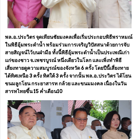
พล.อ.ประวิตร จุดเทียนชัยมงคลเพื่อเริ่มประกอบพิธีพราหมณ์
ในพิธีอุ้มพระดำน้ำ พร้อมร่วมการเจริญวิปัสสนาด้วยการจับ
สายสิญจน์ไว้บนฝ่ามือ ทั้งนี้พิธีอุ้มพระดำน้ำเป็นประเพณีเก่า
แก่ของชาว จ.เพชรบูรณ์ หนึ่งเดียวในโลก และเพิ่งทำพิธี
เสี่ยงทายดูความสมบูรณ์ของจังหวัด 6 ครั้ง โดยปีนี้เสี่ยงทาย
ได้ทิศเหนือ 3 ครั้ง ทิศใต้ 3 ครั้ง จากนั้น พล.อ.ประวิตร ได้โยน
ขนมลูกโยน กระยาสารท กล้วย และขนมมงคล เนื่องในวัน
สารทไทยขึ้น 15 ค่ำเดือน10