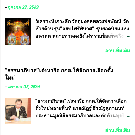
มหาวิทยาลัยเกษตรศาสตร์ และทีมงานนักวิจัย
-
ตุลาคม 27, 2563
ที่ร่วมกันคิดค้น หน้ากากป้องกันสารพิษทาง
ทหาร ( หน้ากากหนุมาน ) ซึ่งทีมงานนักวิจัย
วิเคราะห์ เจาะลึก วัตถุมงคลหลวงพ่อพัฒน์ วัด
ของอาจารย์อ๊อด เล็งเห็นว่า หน้ากากป้องกัน
ห้วยด้วน รุ่น”สยบไพรีพินาศ” รุ่นยอดนิยมแห่ง
สารพิษทางทหาร ถ้าสามารถผลิตได้ใน
อนาคต หลายท่านคงยังไม่ทราบข้อเท็จจริงว่า
ประเทศไทย จะทำให้เรามีหน้ากากป้องกันสาร
พระเครื่องของเกจิอาจารย์ที่ทางสมาคมผู้นิยม
พิษทางทหารไม่ต้องนำเข้า ไม่ต้องเปลืองงบ
พระเครื่องพระบูชาไทย บรรจุให้มีในรายการ
อ่านเพิ่มเติม
ประมาณหลายร้อยล้านบาทต่อปี และยังใช้
ประกวด”แบบถาวร” ล่าสุดก็คือพระเครื่อง
ประโยชน์อื่นอีกมากมาย อันจะเป็นประโยชน์
หลวงพ่อคูณ และพระเครื่องหลวงปู่หมุน แต่
“ธรรมาภิบาล”เร่งหารือ กกต.ให้จัดการเลือกตั้ง
กับประเทศชาติอย่างยิ่ง ผมจะดีใจและภูมิใจ
พระเครื่องหลวงพ่อคูณ มีเพียงบางรุ่นเท่านั้นที่
ใหม่
มากหากหน้ากากป้องกันสารพิษทางทหารนี้
อยู่ในรายการประกวด เนื่องจากพระเครื่อง
ได้รับการผลิตในประเทศลดการนำเข้าโดยเด็ด
หลวงพ่อคูณ มีการจัดสร้างไว้มากมายหลาย
-
เมษายน 02, 2564
ขาด และสามารถผลิตจำหน่ายส่งออกต่าง
ร้อยรุ่น ... แต่ถ้าในอนาคต หากทางสมาคมฯ มี
ประเทศได้ โดยทีมทนายความและทีม
การบรรจุพระเครื่องหลวงพ่อพัฒน์ ให้มีการ
“ธรรมาภิบาล”เร่งหารือ กกต.ให้จัดการเลือก
งา...
ประกวดแบบถาวรบ้าง ก็คงจะมีการคัดเลือก
ตั้งใหม่หลายพื้นที่ นายณัฏฐ์ ธีรณัฐสุภานนท์
เพียงบางรุ่นเช่นกัน เนื่องจากพระเครื่องหลวง
ประธานมูลนิธิธรรมาภิบาลและต่อต้านทุจริต
พ่อพัฒน์ ก็มีการจัดสร้างไว้หลายร้อยรุ่นเช่น
ได้รับเรื่องร้องเรียนภายหลังจากการเลือกตั้ง
เดียวกับพระเครื่องหลวงพ่อคูณ ซึ่งท่านนายก
สมาชิกสภาเทศบาลทั่วประเทศเมื่อวันที่ 28
อ่านเพิ่มเติม