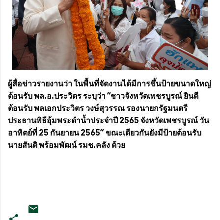
ผู้สื่อข่าวรายงานว่า ในพื้นที่จัดงานได้มีการขึ้นป้ายขนาดใหญ่
ต้อนรับ พล.อ.ประวิตร ระบุว่า “ชาวจังหวัดเพชรบูรณ์ ยินดี
ต้อนรับ พลเอกประวิตร วงษ์สุวรรณ รองนายกรัฐมนตรี
ประธานพิธีอุ้มพระดำน้ำประจำปี 2565 จังหวัดเพชรบูรณ์ วัน
อาทิตย์ที่ 25 กันยายน 2565” ขณะเดียวกันยังมีป้ายต้อนรับ
นายสันติ พร้อมพัฒน์ รมช.คลัง ด้วย