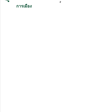
การเมือง
ค
ว
า
ม
คิ
ด
เ
ห็
น