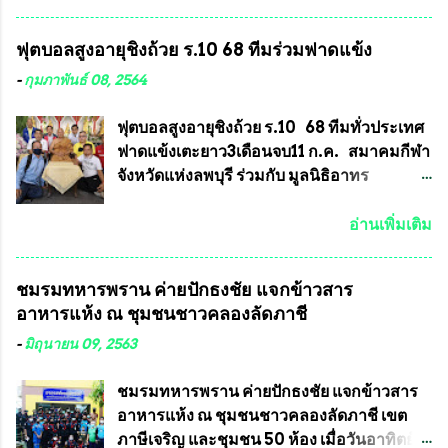
สมาคมฯ ท่านได้เคยประกาศย้ำทุกครั้งว่า พระ
มีนาคม 2564 ที่ผ่านมาพบว่าหลายพื้นที่เขต
ใหม่ที่จะนำเข้ารายการประกวดต้องมี
การเลือกตั้งมีประชาชนร้องเรียนการกระ
ฟุตบอลสูงอายุชิงถ้วย ร.10 68 ทีมร่วมฟาดแข้ง
คุณสมบัติชัดเจนดังนี้ 1.)พระทุกองค์จะต้อง
ทำความผิดกฎหมายการเลือกตั้ง นายณัฏฐ์ ธีร
ตอกโค๊ตและรันหมายเลข (พร้อมทั้งมีการทำ
ณัฐสุภานนท์ เปิดเผยว่า “ยกตัวอย่างในเขต
-
กุมภาพันธ์ 08, 2564
ลายบล๊อก โค๊ด หมายเลข) 2.)ต้องมีการ
พื้นที่เทศบาลนครเชียงใหม่ คณะกรรมการ
ประกาศจำนวนการจัดสร้างให้ชัดเจน ว่าสร้าง
การเลือกตั้งต้องแสวงหาข้อเท็จจริงและดำเนิน
ฟุตบอลสูงอายุชิงถ้วย ร.10 68 ทีมทั่วประเทศ
จำนวนเท่าไหร่ (เพื่อป้องกันการปั๊มเสริมใน
การจัดให้มีการเลือกตั้งใหม่ เพราะมีการร้อง
ฟาดแข้งเตะยาว3เดือนจบ11 ก.ค. สมาคมกีฬา
ภายหลัง) 3.)มีวัตถุประสงค์ที...
เรียนการกระทำความผิดกฎหมายการเลือกตั้ง
จังหวัดแห่งลพบุรี ร่วมกับ มูลนิธิอาทร
เข้ามาเป็นจำนวนมาก โดยจะเข้าหารือกับ
ประชานาถ และ ใจฟ้า อะคาเดมี่ จัดการ
เลขาธิการคณะกรรมการการเลือกตั้ง เพื่อให้
แข่งขันฟุตบอลสูงอายุชิงแชมป์ประเทศไทย ชิง
อ่านเพิ่มเติม
ตั้งคณะกรรมการแสวงหาข้อเท็จจริง เร่งให้มี
ถ้วยพระราชทาน รัชกาลที่ 10 กำหนดแข่งขัน
คำวินิจฉัยออกมา โดยเชื่อว่าคณะกรรมการ
ในเดือน เมษายน ถึงเดือน กรกฏาคม2564
ชมรมทหารพราน ค่ายปักธงชัย แจกข้าวสาร
การเลือกตั้งจะดำเนินการจัดให้มีการเลือกตั้ง
อดีตนักเตะทีมชาติอนุญาตให้ลงแข่งขันได้ ทีม
อาหารแห้ง ณ​ ชุมชนชาวคลองลัดภาชี
ใหม่อีกครั้ง ประธานมูลนิธิธรรมาภิบาลและ
แชมป์ได้รับ 150,000 บาท พร้อมได้สิทธิ์ไป
ต่อต้านทุจริต กล่าวต่ออีกว่า “นครเชียงใหม่
ทัวร์ต่างประเทศอีกด้วย ที่ห้องประชุม โรงทาน
-
มิถุนายน 09, 2563
เป็นเขตพื้นที่เศรษฐกิจอันสำคัญของภาคเหนือ
ครัวการบินกรุงเทพ วัดพระบาทน้ำพุ จังหวัด
ต้องส่งเสริมให้ผู้นำในระดับต่างๆมีหลักธร
ลพบุรี ท่านเจ้าคุณ พระราชวิสุทธิ ประชานาถ
ชมรมทหารพราน ค่ายปักธงชัย แจกข้าวสาร
รมาภิบาลในการบริหารราชการแผ่นดิน คณะ
(หลวงพ่อ อลงกต ) ในฐานะประธานมูลนิธิ
อาหารแห้ง ณ​ ชุมชนชาวคลองลัดภาชี เขต
กรรมการการเลือกตั้งถือเป็นองค์กรอิสระตาม
ประชานาถ และ ประธานอำนวยการจัดการ
ภาษีเจริญ และชุมชน 50 ห้อง เมื่อวันอาทิตย์ที่