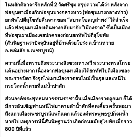
ในหลักศิลาจารึกหลักที่ 2 วัดศรีชุม สรุปความได้ว่า หลังจาก
พ่อขุนผาเมืองกับพ่อขุนบางกลางหาว (พ่อขุนบางกลางท่าว)
ยกทัพไปตีสุโขทัยคืนจากขอม “
สบาดโขลญลำพง
” ได้สำเร็จ
แล้ว พ่อขุนผาเมืองเดินทางกลับมายัง “
เมืองราด
” ซึ่งเป็นเมือง
ที่พ่อขุนผาเมืองเคยปกครองก่อนยกทัพไปตีสุโขทัย
(สันนิษฐานว่าปัจจุบันอยู่ที่บ้านห้วยโปร่ง ต.บ้านหวาย
อ.หล่มสัก จ.เพชรบูรณ์)
ความนี้เมื่อทราบถึงพระนางสิงขรมหาเทวี พระนางทรงโกรธ
แค้นอย่างมาก เนื่องจากพ่อขุนผาเมืองได้ยกทัพไปตีเมืองของ
พระราชบิดา จึงจุดไฟเผาเมืองราดจนไหม้เป็นจุล และหนีไป
กระโดดน้ำตายที่แม่น้ำป่าสัก
ส่วนองค์พระพุทธมหาธรรมราชานั้น เมื่อเมืองราดถูกเผา ก็ได้
มีการอันเชิญท่านหนีไฟมาตามลำน้ำสักที่คดเคี้ยว ครั้นพอมา
ถึงแถวเมืองเพชรบูรณ์แพก็แตก แล้วองค์พระพุทธรูปก็จมน้ำ
หายไป เหตุการณ์นี้สันนิษฐานว่า เกิดก่อนสมัยสุโขทัย เมื่อราว
800 ปีที่แล้ว