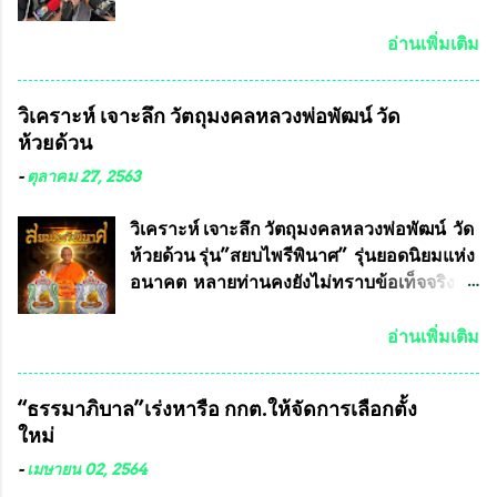
ได้ปีละ 600 ล้านบาท นายอนันต์ชัย ไชย
เดช ทนายความชื่อดัง ได้โพสต์ข้อความใน
อ่านเพิ่มเติม
Facebook ส่วนตัว ชี้แจงถึงความคืบหน้าคดี
ที่ได้ร่วมต่อสู้ กับรศ.ดร.วีรชัย พุทธวงศ์ หรือ
วิเคราะห์ เจาะลึก วัตถุมงคลหลวงพ่อพัฒน์ วัด
อาจารย์อ๊อด อาจารย์ประจำภาควิชาเคมี
ห้วยด้วน
คณะศิลปศาสตร์และวิทยาศาสตร์
มหาวิทยาลัยเกษตรศาสตร์ และทีมงานนักวิจัย
-
ตุลาคม 27, 2563
ที่ร่วมกันคิดค้น หน้ากากป้องกันสารพิษทาง
ทหาร ( หน้ากากหนุมาน ) ซึ่งทีมงานนักวิจัย
วิเคราะห์ เจาะลึก วัตถุมงคลหลวงพ่อพัฒน์ วัด
ของอาจารย์อ๊อด เล็งเห็นว่า หน้ากากป้องกัน
ห้วยด้วน รุ่น”สยบไพรีพินาศ” รุ่นยอดนิยมแห่ง
สารพิษทางทหาร ถ้าสามารถผลิตได้ใน
อนาคต หลายท่านคงยังไม่ทราบข้อเท็จจริงว่า
ประเทศไทย จะทำให้เรามีหน้ากากป้องกันสาร
พระเครื่องของเกจิอาจารย์ที่ทางสมาคมผู้นิยม
พิษทางทหารไม่ต้องนำเข้า ไม่ต้องเปลืองงบ
พระเครื่องพระบูชาไทย บรรจุให้มีในรายการ
อ่านเพิ่มเติม
ประมาณหลายร้อยล้านบาทต่อปี และยังใช้
ประกวด”แบบถาวร” ล่าสุดก็คือพระเครื่อง
ประโยชน์อื่นอีกมากมาย อันจะเป็นประโยชน์
หลวงพ่อคูณ และพระเครื่องหลวงปู่หมุน แต่
“ธรรมาภิบาล”เร่งหารือ กกต.ให้จัดการเลือกตั้ง
กับประเทศชาติอย่างยิ่ง ผมจะดีใจและภูมิใจ
พระเครื่องหลวงพ่อคูณ มีเพียงบางรุ่นเท่านั้นที่
ใหม่
มากหากหน้ากากป้องกันสารพิษทางทหารนี้
อยู่ในรายการประกวด เนื่องจากพระเครื่อง
ได้รับการผลิตในประเทศลดการนำเข้าโดยเด็ด
หลวงพ่อคูณ มีการจัดสร้างไว้มากมายหลาย
-
เมษายน 02, 2564
ขาด และสามารถผลิตจำหน่ายส่งออกต่าง
ร้อยรุ่น ... แต่ถ้าในอนาคต หากทางสมาคมฯ มี