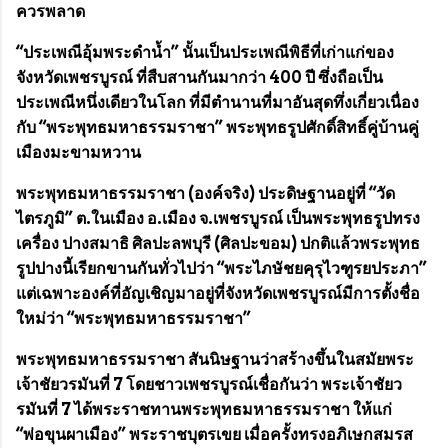
ควรพลาด
“
ประเพณีอุ้มพระดำน
้ำ” นั้นเป็นประเพณีพิธีที่เก่าแก่ของ
จังหวัดเพชรบูรณ์ ที่สืบสานกันมากว่า 400 ปี ซึ่งถือเป็น
ประเพณีหนึ่งเดียวในโลก ที่มีตำนานที่มาอันสุดทึ่งเกี่ยวเนื่อง
กับ “พระพุทธมหาธรรมราชา” พระพุทธรูปศักดิ์สิทธิ์คู่บ้านคู่
เมืองมะขามหวาน
พระพุทธมหาธรรมราชา (องค์จริง) ประดิษฐานอยู่ที่ “
วัด
ไตรภูมิ
” ต.ในเมือง อ.เมือง จ.เพชรบูรณ์ เป็นพระพุทธรูปทรง
เครื่อง ปางสมาธิ ศิลปะลพบุรี (ศิลปะขอม) ปกติแล้วพระพุทธ
รูปปางนี้เรียกขานกันทั่วไปว่า “
พระไภษัชยคุรุไวฑูรยประภา
”
แต่เฉพาะองค์ที่อัญเชิญมาอยู่ที่จังหวัดเพชรบูรณ์มีการตั้งชื่อ
ใหม่ว่า “
พระพุทธมหาธรรมราชา
”
พระพุทธมหาธรรมราชา สันนิษฐานว่าสร้างขึ้นในสมัยพระ
เจ้าชัยวรมันที่ 7 โดยชาวเพชรบูรณ์เชื่อกันว่า พระเจ้าชัยว
รมันที่ 7 ได้พระราชทานพระพุทธมหาธรรมราชา ให้แก่
“
พ่อขุนผาเมือง
” พระราชบุตรเขย เมื่อครั้งทรงอภิเษกสมรส