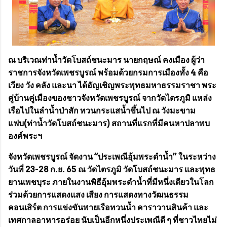
ณ บริเวณท่าน้ำวัดโบสถ์ชนะมาร นายกฤษณ์ คงเมือง ผู้ว่า
ราชการจังหวัดเพชรบูรณ์ พร้อมด้วยกรมการเมืองทั้ง 4 คือ
เวียง วัง คลัง และนา ได้อัญเชิญพระพุทธมหาธรรมราชา พระ
คู่บ้านคู่เมืองของชาวจังหวัดเพชรบูรณ์ จากวัดไตรภูมิ แหล่ง
เรือไปในลำน้ำป่าสัก ทวนกระแสน้ำขึ้นไป ณ วังมะขาม
แฟบ(ท่าน้ำวัดโบสถ์ชนะมาร) สถานที่แรกที่มีคนหาปลาพบ
องค์พระฯ
จังหวัดเพชรบูรณ์ จัดงาน “ประเพณีอุ้มพระดำน้ำ” ในระหว่าง
วันที่ 23-28 ก.ย. 65 ณ วัดไตรภูมิ วัดโบสถ์ชนะมาร และพุทธ
ยานเพชบุระ ภายในงานพิธีอุ้มพระดำน้ำที่มีหนึ่งเดียวในโลก
ร่วมด้วยการแสดงแสง เสียง การแสดงทางวัฒนธรรม
คอนเสิร์ต การแข่งขันพายเรือทวนน้ำ คาราวานสินค้า และ
เทศกาลอาหารอร่อย นับเป็นอีกหนึ่งประเพณีดี ๆ ที่ชาวไทยไม่