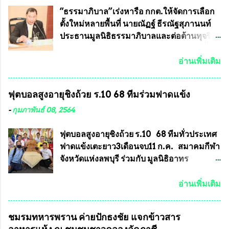
ประเทศได้ โดยทีมทนายความและทีม
การบรรจุพระเครื่องหลวงพ่อพัฒน์ ให้มีการ
“ธรรมาภิบาล”เร่งหารือ กกต.ให้จัดการเลือก
งา...
ประกวดแบบถาวรบ้าง ก็คงจะมีการคัดเลือก
ตั้งใหม่หลายพื้นที่ นายณัฏฐ์ ธีรณัฐสุภานนท์
เพียงบางรุ่นเช่นกัน เนื่องจากพระเครื่องหลวง
ประธานมูลนิธิธรรมาภิบาลและต่อต้านทุจริต
พ่อพัฒน์ ก็มีการจัดสร้างไว้หลายร้อยรุ่นเช่น
ได้รับเรื่องร้องเรียนภายหลังจากการเลือกตั้ง
เดียวกับพระเครื่องหลวงพ่อคูณ ซึ่งท่านนายก
สมาชิกสภาเทศบาลทั่วประเทศเมื่อวันที่ 28
อ่านเพิ่มเติม
สมาคมฯ ท่านได้เคยประกาศย้ำทุกครั้งว่า พระ
มีนาคม 2564 ที่ผ่านมาพบว่าหลายพื้นที่เขต
ใหม่ที่จะนำเข้ารายการประกวดต้องมี
การเลือกตั้งมีประชาชนร้องเรียนการกระ
ฟุตบอลสูงอายุชิงถ้วย ร.10 68 ทีมร่วมฟาดแข้ง
คุณสมบัติชัดเจนดังนี้ 1.)พระทุกองค์จะต้อง
ทำความผิดกฎหมายการเลือกตั้ง นายณัฏฐ์ ธีร
ตอกโค๊ตและรันหมายเลข (พร้อมทั้งมีการทำ
ณัฐสุภานนท์ เปิดเผยว่า “ยกตัวอย่างในเขต
-
กุมภาพันธ์ 08, 2564
ลายบล๊อก โค๊ด หมายเลข) 2.)ต้องมีการ
พื้นที่เทศบาลนครเชียงใหม่ คณะกรรมการ
ประกาศจำนวนการจัดสร้างให้ชัดเจน ว่าสร้าง
การเลือกตั้งต้องแสวงหาข้อเท็จจริงและดำเนิน
ฟุตบอลสูงอายุชิงถ้วย ร.10 68 ทีมทั่วประเทศ
จำนวนเท่าไหร่ (เพื่อป้องกันการปั๊มเสริมใน
การจัดให้มีการเลือกตั้งใหม่ เพราะมีการร้อง
ฟาดแข้งเตะยาว3เดือนจบ11 ก.ค. สมาคมกีฬา
ภายหลัง) 3.)มีวัตถุประสงค์ที...
เรียนการกระทำความผิดกฎหมายการเลือกตั้ง
จังหวัดแห่งลพบุรี ร่วมกับ มูลนิธิอาทร
เข้ามาเป็นจำนวนมาก โดยจะเข้าหารือกับ
ประชานาถ และ ใจฟ้า อะคาเดมี่ จัดการ
เลขาธิการคณะกรรมการการเลือกตั้ง เพื่อให้
แข่งขันฟุตบอลสูงอายุชิงแชมป์ประเทศไทย ชิง
อ่านเพิ่มเติม
ตั้งคณะกรรมการแสวงหาข้อเท็จจริง เร่งให้มี
ถ้วยพระราชทาน รัชกาลที่ 10 กำหนดแข่งขัน
คำวินิจฉัยออกมา โดยเชื่อว่าคณะกรรมการ
ในเดือน เมษายน ถึงเดือน กรกฏาคม2564
ชมรมทหารพราน ค่ายปักธงชัย แจกข้าวสาร
การเลือกตั้งจะดำเนินการจัดให้มีการเลือกตั้ง
อดีตนักเตะทีมชาติอนุญาตให้ลงแข่งขันได้ ทีม