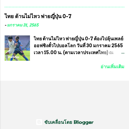
หมายหน้าที่ ให้กับ รองวิเชียร ทรงมณี ดูแล
กีฬาม้าแข่งไทย เป็นประธานการประชุมการ
ความสงบเรียบร้อย นางฉวีวรรณ ตระกูลธรรม
จัดการแข่งขันร่วมกัน ระหว่างสมาคม
ไทย ต้านไม่ไหว พ่ายญี่ปุ่น 0-7
ประธานชุมชน คลองลัดภาชีเขตภาษีเจริญ
ราชกรีฑาสโมสร กับ สมาคมกีฬาม้าแข่งไทย
สท.ทพ. สมนึก ปัทมาลัยที่ปรึกษา และการแจก
ที่ห้องประชุมมูลนิธิโอลิมปิคไทย (บ้าน
-
มกราคม 31, 2565
ข้าวสารอาหารแห้งในคราวครั้งนี้ก็ได้รับ
อัมพวัน) เทเวศร์ โดยมี นายอำนวย รุ่งศุภกฤตา
ความ ร้องขอจากประธานชุมชนคลองลัดภาชี
นนท์ ประธานคณะกรรมการอำนวยการแข่ง
ไทย ต้านไม่ไหว พ่ายญี่ปุ่น 0-7 ต้องไปลุ้นเพลย์
เขตภาษีเจริญ !!พี่น้องชุมชนได้รับความเดือด
ม้า พร้อมด้วย นายเต็มสุข สุวรรณศร
ออฟชิงตั๋วไปบอลโลก วันที่ 30 มกราคม 2565
ร้อนจากพิษโรค covid-19 ทำให้การอยู่การ
กรรมการอำนวยการแข่งม้า และรักษาการผู้
เวลา 15.00 น. (ตามเวลาประเทศไทย) ณ
กินได้รับความเ...
จัดการฝ่ายแข่งม้า สมาคมราชกรีฑาสโมสร
สนาม ดีวาน พาทิล สเตเดียม นคร มุมไบ การ
และคณะกรรมการจากทั้งสองฝ่าย เข้าร่วม
แข่งขันฟุตบอลหญิงชิงแชมป์เอเชีย 2022 รอบ
อ่านเพิ่มเติม
ประชุมอย่างพร้อมเพรียง สรุปประเด็นสำคัญ
8 ทีมสุดท้าย ญี่ปุ่น แชมป์กลุ่ม ซี พบกับ ไทย
ของการประชุมดังนี้ ที่ประชุมกำหนดจัดการ
อันดับ 3 จาก กลุ่มบี เกมนี้ ญี่ปุ่นนำทีมมาโดย
แข่งขันกีฬาม้าแข่งชิงแชมป์ประเทศไทย
ซากิ คูมางาอิ กัปตันทีม พร้อมด้วย กองหน้า
ประจำปี 2564 ซึ่งเป็นครั้งแรกของการชิง
อย่าง มานา อิวาบูชิ และ มินา ทานากะ ด้าน
แชมป์ประเทศไทย และเป็นครั้งที่ 2 ของการ
ไทยเกมนี้ ต้องใช้ นัตซึโกะ โทโดโรกิ คุมทีม
แข่งม้ากีฬาที่ไม่เกี่ยวข้องกับการพนัน กำหนด
พร้อมมี สุชาวดี นิลธำรงค์ เป็นกองหน้าคู่กับ
จัดขึ้นในวันที่ 16 พ.ค.นี้ ที่สนามราชกรีฑา
เสาว์ลักษ์ เพ็งงาม ส่วนตรงกลางมี อิรวดี มาค
สโมสร เวลา 12.00 น. เป็นต้นไป ถ่ายทอดสด
รีส และ อิรวดี มาคริส เริ่มเกมมา 15 นาที ญี่ปุ่น
ขับเคลื่อนโดย Blogger
ทางช่องที-สปอร์ต (T-Sport) ของการกีฬา
มาได้จุดโทษ แต่ มานะ อิวาบุชิ ยิงไปติดเซฟ