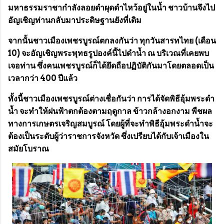
มหาธรรมราชากำลังลอยดำผุดดำไหว้อยู่ในน้ำ ชาวบ้านจึงไป
อัญเชิญท่านกลับมาประดิษฐานยังที่เดิม
จากนั้นชาวเมืองเพชรบูรณ์ตกลงกันว่า ทุกวันสารทไทย (เดือน
10) จะอัญเชิญพระพุทธรูปองค์นี้ไปดำน้ำ ณ บริเวณที่เคยพบ
เจอท่าน ซึ่งคนเพชรบูรณ์ก็ได้ยึดถือปฏิบัติกันมาโดยตลอดเป็น
เวลากว่า 400 ปีแล้ว
ทั้งนี้ชาวเมืองเพชรบูรณ์ต่างเชื่อกันว่า การได้จัดพิธีอุ้มพระดำ
น้ำ จะทำให้ฝนฟ้าตกต้องตามฤดูกาล ข้าวกล้างอกงาม พืชผล
ทางการเกษตรเจริญสมบูรณ์ โดยผู้ที่จะทำพิธีอุ้มพระดำน้ำจะ
ต้องเป็นระดับผู้ว่าราชการจังหวัด ซึ่งเปรียบได้กับเจ้าเมืองใน
สมัยโบราณ