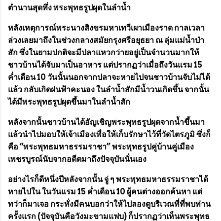
ตำนานสุดทึ่ง พระพุทธรูปผุดในลำน้ำ
หลังเหตุการณ์พระนางสิงขรมหาเทวีเผาเมืองราด กาลเวลา
ล่วงเลยมาถึงในช่วงกลางสมัยกรุงศรีอยุธยา ณ ลุ่มแม่น้ำป่า
สัก ซึ่งในยามปกติจะมีปลาแหวกว่ายอยู่เป็นจำนวนมากให้
ชาวบ้านได้จับมาเป็นอาหาร แต่ปรากฏว่าเมื่อถึงวันแรม 15
ค่ำเดือน 10 วันนั้นนอกจากปลาจะหายไปจนชาวบ้านจับไม่ได้
แล้ว กลับเกิดฝนฟ้าคะนอง ในลำน้ำสักมีน้ำวนเกิดขึ้น จากนั้น
ได้มีพระพุทธรูปผุดขึ้นมาในลำน้ำสัก
หลังจากนั้นชาวบ้านได้อัญเชิญพระพุทธรูปผุดจากน้ำขึ้นมา
แล้วนำไปมอบให้เจ้าเมืองเพื่อให้เก็บรักษาไว้ที่วัดไตรภูมิ ซึ่งก็
คือ “
พระพุทธมหาธรรมราชา
” พระพุทธรูปคู่บ้านคู่เมือง
เพชรบูรณ์นับจากอดีตมาถึงปัจจุบันนั่นเอง
อย่างไรก็ดีหนึ่งปีหลังจากนั้น จู่ ๆ พระพุทธมหาธรรมราชาได้
หายไปใน ในวันแรม 15 ค่ำเดือน 10 ผู้คนต่างออกค้นหา แต่
ทว่าก็มาเจอ กระทั่งมีคนบอกว่าให้ไปลองดูบริเวณที่ที่พบท่าน
ครั้งแรก (ปัจจุบันคือวังมะขามแฟบ) ก็ปรากฏว่าเห็นพระพุทธ