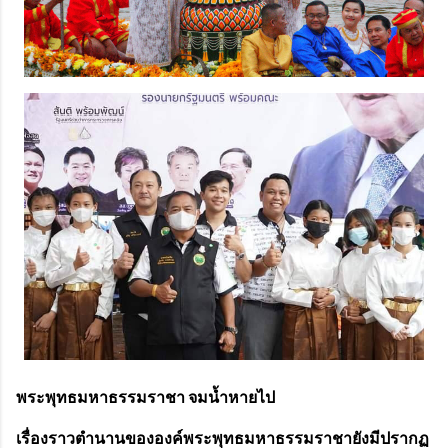
พระพุทธมหาธรรมราชา จมน้ำหายไป
เรื่องราวตำนานขององค์พระพุทธมหาธรรมราชายังมีปรากฏ