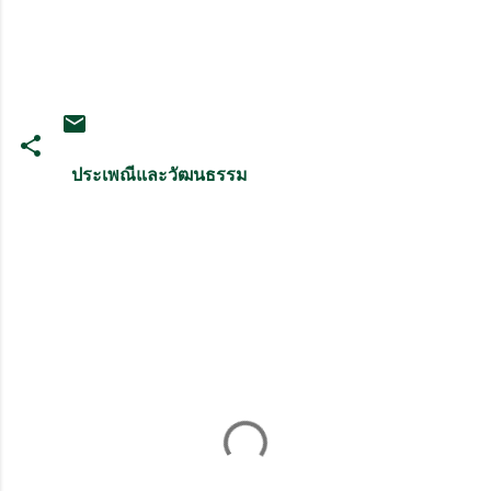
ประเพณีและวัฒนธรรม
ค
ว
า
ม
คิ
ด
เ
ห็
น