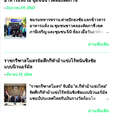
อาหารแห้ง ณ​ ชุมชนชาวคลองลัดภาชี
ใหม่อีกครั้ง ประธานมูลนิธิธรรมาภิบาลและ
แชมป์ได้รับ 150,000 บาท พร้อมได้สิทธิ์ไป
ต่อต้านทุจริต กล่าวต่ออีกว่า “นครเชียงใหม่
ทัวร์ต่างประเทศอีกด้วย ที่ห้องประชุม โรงทาน
-
มิถุนายน 09, 2563
เป็นเขตพื้นที่เศรษฐกิจอันสำคัญของภาคเหนือ
ครัวการบินกรุงเทพ วัดพระบาทน้ำพุ จังหวัด
ต้องส่งเสริมให้ผู้นำในระดับต่างๆมีหลักธร
ลพบุรี ท่านเจ้าคุณ พระราชวิสุทธิ ประชานาถ
ชมรมทหารพราน ค่ายปักธงชัย แจกข้าวสาร
รมาภิบาลในการบริหารราชการแผ่นดิน คณะ
(หลวงพ่อ อลงกต ) ในฐานะประธานมูลนิธิ
อาหารแห้ง ณ​ ชุมชนชาวคลองลัดภาชี เขต
กรรมการการเลือกตั้งถือเป็นองค์กรอิสระตาม
ประชานาถ และ ประธานอำนวยการจัดการ
ภาษีเจริญ และชุมชน 50 ห้อง เมื่อวันอาทิตย์ที่
รัฐธรรมนูญที่ต้องใ...
แข่งขันฟุตบอลสูงอายุชิงแชมป์ประเทศไทย ชิง
7 มิถุนายน 2563 ชมรมทหารพราน ค่าย
ถ้วยพระราชทาน สมเด็จพระเจ้าอยู่หัว มหา
ปักธงชัย กรุงเทพมหานครโดย พันเอกสมศักดิ์
อ่านเพิ่มเติม
วชิราลงกรณ บดินทรเทพยวรางกูร (รัชกาลที่
เจริญชีพชัยประธานและ ที่ปรึกษากิตติมศักดิ์
10 ) พร้อมด้วย ดร.สุจินต์ สว่างศรี รองประธาน
ชมรมทหารพราน ค่ายปักธงชัย
ราชกรีฑาสโมสรจัดศึกกีฬาม้าแข่งไร้พนันชิงชัย
อำนวยการจัดการแข่งขัน และ นายวีรยุทธ
กรุงเทพมหานคร ได้เป็นประธาน แจก
แบบนิวนอร์มัล
สวัสดี ประธานคณะกรรมการจัดการแข่งขัน
ข้าวสาร อาหารแห้ง ให้กับพี่น้องชุมชนชาว
และคณะทำงาน ได้ร่วมกันประชุมหารือ
คลองลัดภาชี เขตภาษีเจริญ และชุมชน 50
-
มีนาคม 19, 2564
เตรียมความพร้อมจัดการแข่งขันฟุตบอลสูง
ห้อง โดยมี อส.ทพ จำนวน43นาย เสธอิฐและ
อายุ ชิงแชมป์ประเทศไทย ครั้งที่ 1 ประจำปี
ทีมงาน ต้องขออภัย ที่ไม่ได้เอ่ยชื่อเต็มสังกัด
"ราชกรีฑาสโมสร" จับมือ "ส.กีฬาม้าแข่งไทย"
2564 กำหนดแข่งขันระหว่างวันที่ 24
เพราะท่านขอสงวนเอาไว้ พันอากาศเอก ทอง
จัดศึกกีฬาม้าแข่งไร้พนันชิงชัยแบบนิวนอร์มัล
เมษายน จนถึงว...
อินทร์ พรหมสุวรรณ ท่านรองกัมปนาท ผู้ร่วม
แชมป์ประเทศไทยรับเงินรางวัลก้อนโต
ประสานงาน ไม่สามารถเข้าร่วมกิจกรรมใน
แน่นอน เมื่อวันที่ 19 มี.ค.ที่ผ่านมา "เสธ.น้อย"
ครั้งนี้ได้ เนื่องจาก ติดธุระเร่งด่วน จึงได้มอบ
พล.อ.วิชญ เทพหัสดิน ณ อยุธยา นายกสมาคม
อ่านเพิ่มเติม