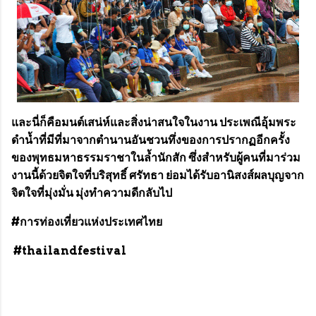
และนี่ก็คือมนต์เสน่ห์และสิ่งน่าสนใจในงาน ประเพณีอุ้มพระ
ดำน้ำที่มีที่มาจากตำนานอันชวนทึ่งของการปรากฏอีกครั้ง
ของพุทธมหาธรรมราชาในล้ำนักสัก ซึ่งสำหรับผู้คนที่มาร่วม
งานนี้ด้วยจิตใจที่บริสุทธิ์ ศรัทธา ย่อมได้รับอานิสงส์ผลบุญจาก
จิตใจที่มุ่งมั่น
มุ่งทำความดีกลับไป
#การท่องเที่ยวแห่งประเทศไทย
#thailandfestival