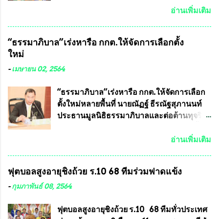
พิษทางทหารไม่ต้องนำเข้า ไม่ต้องเปลืองงบ
พระเครื่องพระบูชาไทย บรรจุให้มีในรายการ
อ่านเพิ่มเติม
ประมาณหลายร้อยล้านบาทต่อปี และยังใช้
ประกวด”แบบถาวร” ล่าสุดก็คือพระเครื่อง
ประโยชน์อื่นอีกมากมาย อันจะเป็นประโยชน์
หลวงพ่อคูณ และพระเครื่องหลวงปู่หมุน แต่
“ธรรมาภิบาล”เร่งหารือ กกต.ให้จัดการเลือกตั้ง
กับประเทศชาติอย่างยิ่ง ผมจะดีใจและภูมิใจ
พระเครื่องหลวงพ่อคูณ มีเพียงบางรุ่นเท่านั้นที่
ใหม่
มากหากหน้ากากป้องกันสารพิษทางทหารนี้
อยู่ในรายการประกวด เนื่องจากพระเครื่อง
ได้รับการผลิตในประเทศลดการนำเข้าโดยเด็ด
หลวงพ่อคูณ มีการจัดสร้างไว้มากมายหลาย
-
เมษายน 02, 2564
ขาด และสามารถผลิตจำหน่ายส่งออกต่าง
ร้อยรุ่น ... แต่ถ้าในอนาคต หากทางสมาคมฯ มี
ประเทศได้ โดยทีมทนายความและทีม
การบรรจุพระเครื่องหลวงพ่อพัฒน์ ให้มีการ
“ธรรมาภิบาล”เร่งหารือ กกต.ให้จัดการเลือก
งา...
ประกวดแบบถาวรบ้าง ก็คงจะมีการคัดเลือก
ตั้งใหม่หลายพื้นที่ นายณัฏฐ์ ธีรณัฐสุภานนท์
เพียงบางรุ่นเช่นกัน เนื่องจากพระเครื่องหลวง
ประธานมูลนิธิธรรมาภิบาลและต่อต้านทุจริต
พ่อพัฒน์ ก็มีการจัดสร้างไว้หลายร้อยรุ่นเช่น
ได้รับเรื่องร้องเรียนภายหลังจากการเลือกตั้ง
เดียวกับพระเครื่องหลวงพ่อคูณ ซึ่งท่านนายก
สมาชิกสภาเทศบาลทั่วประเทศเมื่อวันที่ 28
อ่านเพิ่มเติม
สมาคมฯ ท่านได้เคยประกาศย้ำทุกครั้งว่า พระ
มีนาคม 2564 ที่ผ่านมาพบว่าหลายพื้นที่เขต
ใหม่ที่จะนำเข้ารายการประกวดต้องมี
การเลือกตั้งมีประชาชนร้องเรียนการกระ
ฟุตบอลสูงอายุชิงถ้วย ร.10 68 ทีมร่วมฟาดแข้ง
คุณสมบัติชัดเจนดังนี้ 1.)พระทุกองค์จะต้อง
ทำความผิดกฎหมายการเลือกตั้ง นายณัฏฐ์ ธีร
ตอกโค๊ตและรันหมายเลข (พร้อมทั้งมีการทำ
ณัฐสุภานนท์ เปิดเผยว่า “ยกตัวอย่างในเขต
-
กุมภาพันธ์ 08, 2564
ลายบล๊อก โค๊ด หมายเลข) 2.)ต้องมีการ
พื้นที่เทศบาลนครเชียงใหม่ คณะกรรมการ
ประกาศจำนวนการจัดสร้างให้ชัดเจน ว่าสร้าง
การเลือกตั้งต้องแสวงหาข้อเท็จจริงและดำเนิน
ฟุตบอลสูงอายุชิงถ้วย ร.10 68 ทีมทั่วประเทศ