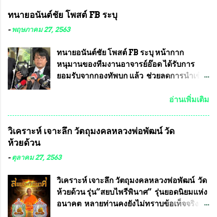
ทนายอนันต์ชัย โพสต์ FB ระบุ
-
พฤษภาคม 27, 2563
ทนายอนันต์ชัย โพสต์ FB ระบุ หน้ากาก
หนุมานของทีมงานอาจารย์อ๊อด ได้รับการ
ยอมรับจากกองทัพบก แล้ว ช่วยลดการนำเข้า
ได้ปีละ 600 ล้านบาท นายอนันต์ชัย ไชย
เดช ทนายความชื่อดัง ได้โพสต์ข้อความใน
อ่านเพิ่มเติม
Facebook ส่วนตัว ชี้แจงถึงความคืบหน้าคดี
ที่ได้ร่วมต่อสู้ กับรศ.ดร.วีรชัย พุทธวงศ์ หรือ
วิเคราะห์ เจาะลึก วัตถุมงคลหลวงพ่อพัฒน์ วัด
อาจารย์อ๊อด อาจารย์ประจำภาควิชาเคมี
ห้วยด้วน
คณะศิลปศาสตร์และวิทยาศาสตร์
มหาวิทยาลัยเกษตรศาสตร์ และทีมงานนักวิจัย
-
ตุลาคม 27, 2563
ที่ร่วมกันคิดค้น หน้ากากป้องกันสารพิษทาง
ทหาร ( หน้ากากหนุมาน ) ซึ่งทีมงานนักวิจัย
วิเคราะห์ เจาะลึก วัตถุมงคลหลวงพ่อพัฒน์ วัด
ของอาจารย์อ๊อด เล็งเห็นว่า หน้ากากป้องกัน
ห้วยด้วน รุ่น”สยบไพรีพินาศ” รุ่นยอดนิยมแห่ง
สารพิษทางทหาร ถ้าสามารถผลิตได้ใน
อนาคต หลายท่านคงยังไม่ทราบข้อเท็จจริงว่า
ประเทศไทย จะทำให้เรามีหน้ากากป้องกันสาร
พระเครื่องของเกจิอาจารย์ที่ทางสมาคมผู้นิยม