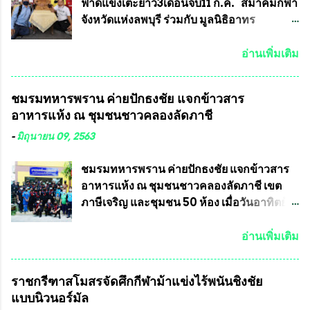
จำนวนเท่าไหร่ (เพื่อป้องกันการปั๊มเสริมใน
การจัดให้มีการเลือกตั้งใหม่ เพราะมีการร้อง
ฟาดแข้งเตะยาว3เดือนจบ11 ก.ค. สมาคมกีฬา
ภายหลัง) 3.)มีวัตถุประสงค์ที...
เรียนการกระทำความผิดกฎหมายการเลือกตั้ง
จังหวัดแห่งลพบุรี ร่วมกับ มูลนิธิอาทร
เข้ามาเป็นจำนวนมาก โดยจะเข้าหารือกับ
ประชานาถ และ ใจฟ้า อะคาเดมี่ จัดการ
เลขาธิการคณะกรรมการการเลือกตั้ง เพื่อให้
แข่งขันฟุตบอลสูงอายุชิงแชมป์ประเทศไทย ชิง
อ่านเพิ่มเติม
ตั้งคณะกรรมการแสวงหาข้อเท็จจริง เร่งให้มี
ถ้วยพระราชทาน รัชกาลที่ 10 กำหนดแข่งขัน
คำวินิจฉัยออกมา โดยเชื่อว่าคณะกรรมการ
ในเดือน เมษายน ถึงเดือน กรกฏาคม2564
ชมรมทหารพราน ค่ายปักธงชัย แจกข้าวสาร
การเลือกตั้งจะดำเนินการจัดให้มีการเลือกตั้ง
อดีตนักเตะทีมชาติอนุญาตให้ลงแข่งขันได้ ทีม
อาหารแห้ง ณ​ ชุมชนชาวคลองลัดภาชี
ใหม่อีกครั้ง ประธานมูลนิธิธรรมาภิบาลและ
แชมป์ได้รับ 150,000 บาท พร้อมได้สิทธิ์ไป
ต่อต้านทุจริต กล่าวต่ออีกว่า “นครเชียงใหม่
ทัวร์ต่างประเทศอีกด้วย ที่ห้องประชุม โรงทาน
-
มิถุนายน 09, 2563
เป็นเขตพื้นที่เศรษฐกิจอันสำคัญของภาคเหนือ
ครัวการบินกรุงเทพ วัดพระบาทน้ำพุ จังหวัด
ต้องส่งเสริมให้ผู้นำในระดับต่างๆมีหลักธร
ลพบุรี ท่านเจ้าคุณ พระราชวิสุทธิ ประชานาถ
ชมรมทหารพราน ค่ายปักธงชัย แจกข้าวสาร
รมาภิบาลในการบริหารราชการแผ่นดิน คณะ
(หลวงพ่อ อลงกต ) ในฐานะประธานมูลนิธิ
อาหารแห้ง ณ​ ชุมชนชาวคลองลัดภาชี เขต
กรรมการการเลือกตั้งถือเป็นองค์กรอิสระตาม
ประชานาถ และ ประธานอำนวยการจัดการ
ภาษีเจริญ และชุมชน 50 ห้อง เมื่อวันอาทิตย์ที่
รัฐธรรมนูญที่ต้องใ...
แข่งขันฟุตบอลสูงอายุชิงแชมป์ประเทศไทย ชิง
7 มิถุนายน 2563 ชมรมทหารพราน ค่าย
ถ้วยพระราชทาน สมเด็จพระเจ้าอยู่หัว มหา
ปักธงชัย กรุงเทพมหานครโดย พันเอกสมศักดิ์
อ่านเพิ่มเติม
วชิราลงกรณ บดินทรเทพยวรางกูร (รัชกาลที่
เจริญชีพชัยประธานและ ที่ปรึกษากิตติมศักดิ์
10 ) พร้อมด้วย ดร.สุจินต์ สว่างศรี รองประธาน
ชมรมทหารพราน ค่ายปักธงชัย
ราชกรีฑาสโมสรจัดศึกกีฬาม้าแข่งไร้พนันชิงชัย
อำนวยการจัดการแข่งขัน และ นายวีรยุทธ
กรุงเทพมหานคร ได้เป็นประธาน แจก
แบบนิวนอร์มัล
สวัสดี ประธานคณะกรรมการจัดการแข่งขัน
ข้าวสาร อาหารแห้ง ให้กับพี่น้องชุมชนชาว