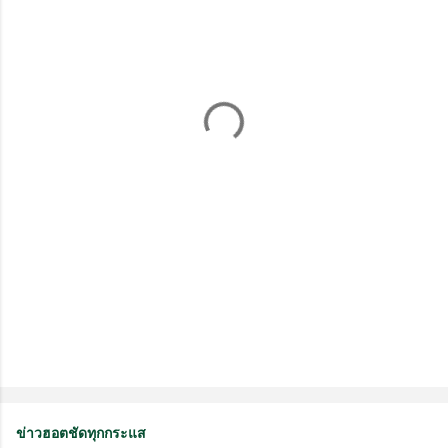
ม
คิ
ด
เ
ห็
น
ข่าวฮอตชัดทุกกระแส