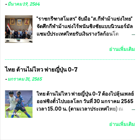
และคณะทำงาน ได้ร่วมกันประชุมหารือ
คลองลัดภาชี เขตภาษีเจริญ และชุมชน 50
-
มีนาคม 19, 2564
เตรียมความพร้อมจัดการแข่งขันฟุตบอลสูง
ห้อง โดยมี อส.ทพ จำนวน43นาย เสธอิฐและ
อายุ ชิงแชมป์ประเทศไทย ครั้งที่ 1 ประจำปี
ทีมงาน ต้องขออภัย ที่ไม่ได้เอ่ยชื่อเต็มสังกัด
"ราชกรีฑาสโมสร" จับมือ "ส.กีฬาม้าแข่งไทย"
2564 กำหนดแข่งขันระหว่างวันที่ 24
เพราะท่านขอสงวนเอาไว้ พันอากาศเอก ทอง
จัดศึกกีฬาม้าแข่งไร้พนันชิงชัยแบบนิวนอร์มัล
เมษายน จนถึงว...
อินทร์ พรหมสุวรรณ ท่านรองกัมปนาท ผู้ร่วม
แชมป์ประเทศไทยรับเงินรางวัลก้อนโต
ประสานงาน ไม่สามารถเข้าร่วมกิจกรรมใน
แน่นอน เมื่อวันที่ 19 มี.ค.ที่ผ่านมา "เสธ.น้อย"
ครั้งนี้ได้ เนื่องจาก ติดธุระเร่งด่วน จึงได้มอบ
พล.อ.วิชญ เทพหัสดิน ณ อยุธยา นายกสมาคม
อ่านเพิ่มเติม
หมายหน้าที่ ให้กับ รองวิเชียร ทรงมณี ดูแล
กีฬาม้าแข่งไทย เป็นประธานการประชุมการ
ความสงบเรียบร้อย นางฉวีวรรณ ตระกูลธรรม
จัดการแข่งขันร่วมกัน ระหว่างสมาคม
ไทย ต้านไม่ไหว พ่ายญี่ปุ่น 0-7
ประธานชุมชน คลองลัดภาชีเขตภาษีเจริญ
ราชกรีฑาสโมสร กับ สมาคมกีฬาม้าแข่งไทย
สท.ทพ. สมนึก ปัทมาลัยที่ปรึกษา และการแจก
ที่ห้องประชุมมูลนิธิโอลิมปิคไทย (บ้าน
-
มกราคม 31, 2565
ข้าวสารอาหารแห้งในคราวครั้งนี้ก็ได้รับ
อัมพวัน) เทเวศร์ โดยมี นายอำนวย รุ่งศุภกฤตา
ความ ร้องขอจากประธานชุมชนคลองลัดภาชี
นนท์ ประธานคณะกรรมการอำนวยการแข่ง
ไทย ต้านไม่ไหว พ่ายญี่ปุ่น 0-7 ต้องไปลุ้นเพลย์
เขตภาษีเจริญ !!พี่น้องชุมชนได้รับความเดือด
ม้า พร้อมด้วย นายเต็มสุข สุวรรณศร
ออฟชิงตั๋วไปบอลโลก วันที่ 30 มกราคม 2565
ร้อนจากพิษโรค covid-19 ทำให้การอยู่การ
กรรมการอำนวยการแข่งม้า และรักษาการผู้
เวลา 15.00 น. (ตามเวลาประเทศไทย) ณ
กินได้รับความเ...
จัดการฝ่ายแข่งม้า สมาคมราชกรีฑาสโมสร
สนาม ดีวาน พาทิล สเตเดียม นคร มุมไบ การ
และคณะกรรมการจากทั้งสองฝ่าย เข้าร่วม
แข่งขันฟุตบอลหญิงชิงแชมป์เอเชีย 2022 รอบ
อ่านเพิ่มเติม
ประชุมอย่างพร้อมเพรียง สรุปประเด็นสำคัญ
8 ทีมสุดท้าย ญี่ปุ่น แชมป์กลุ่ม ซี พบกับ ไทย
ของการประชุมดังนี้ ที่ประชุมกำหนดจัดการ
อันดับ 3 จาก กลุ่มบี เกมนี้ ญี่ปุ่นนำทีมมาโดย