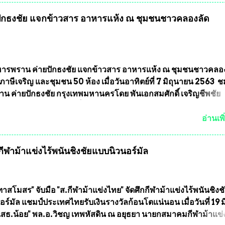
พบุรี ท่านเจ้าคุณ พระราชวิสุทธิ ประชานาถ (หลวงพ่อ อลงกต ) ใ
กธงชัย แจกข้าวสาร อาหารแห้ง ณ​ ชุมชนชาวคลองลัด
ูลนิธิประชานาถ และ ประธานอำนวยการจัดการแข่งขันฟุตบอลสู
์ประเทศไทย ชิงถ้วยพระราชทาน สมเด็จพระเจ้าอยู่หัว มหาวชิรา
พยวรางกูร (รัชกาลที่ 10 ) พร้อมด้วย ดร.สุจินต์ สว่างศรี รองประ
รจัดการแข่งขัน และ นายวีรยุทธ สวัสดี ประธานคณะกรรมการจั
 และคณะทำงาน ได้ร่วมกันประชุมหารือเตรียมความพร้อมจัดการ
รพราน ค่ายปักธงชัย แจกข้าวสาร อาหารแห้ง ณ​ ชุมชนชาวคลอ
ุตบอลสูงอายุ ชิงแชมป์ประเทศไทย ครั้งที่ 1 ประจำปี 2564 กำหนด
ภาษีเจริญ และชุมชน 50 ห้อง เมื่อวันอาทิตย์ที่ 7 มิถุนายน 2563 
ะหว่างวันที่ 24 เมษายน จนถึงว...
น ค่ายปักธงชัย กรุงเทพมหานครโดย พันเอกสมศักดิ์ เจริญชีพชัย
ละ ที่ปรึกษากิตติมศักดิ์ ชมรมทหารพราน ค่ายปักธงชัย
มหานคร ได้เป็นประธาน แจกข้าวสาร อาหารแห้ง ให้กับพี่น้องชุม
อ่านเพิ
ลัดภาชี เขตภาษีเจริญ และชุมชน 50 ห้อง โดยมี อส.ทพ จำนวน4
ะทีมงาน ต้องขออภัย ที่ไม่ได้เอ่ยชื่อเต็มสังกัด เพราะท่านขอสงวน
ฬาม้าแข่งไร้พนันชิงชัยแบบนิวนอร์มัล
ศเอก ทองอินทร์ พรหมสุวรรณ ท่านรองกัมปนาท ผู้ร่วมประสานงาน
้าร่วมกิจกรรมในครั้งนี้ได้ เนื่องจาก ติดธุระเร่งด่วน จึงได้มอบห
ให้กับ รองวิเชียร ทรงมณี ดูแลความสงบเรียบร้อย นางฉวีวรรณ ตระก
ะธานชุมชน คลองลัดภาชีเขตภาษีเจริญ สท.ทพ. สมนึก ปัทมาลัยที่
าสโมสร" จับมือ "ส.กีฬาม้าแข่งไทย" จัดศึกกีฬาม้าแข่งไร้พนันชิงช
และการแจกข้าวสารอาหารแห้งในคราวครั้งนี้ก็ได้รับความ ร้องข
ร์มัล แชมป์ประเทศไทยรับเงินรางวัลก้อนโตแน่นอน เมื่อวันที่ 19 มี.
ุมชนคลองลัดภาชีเขตภาษีเจริญ !!พี่น้องชุมชนได้รับความเดือดร
"เสธ.น้อย" พล.อ.วิชญ เทพหัสดิน ณ อยุธยา นายกสมาคมกีฬาม้าแข