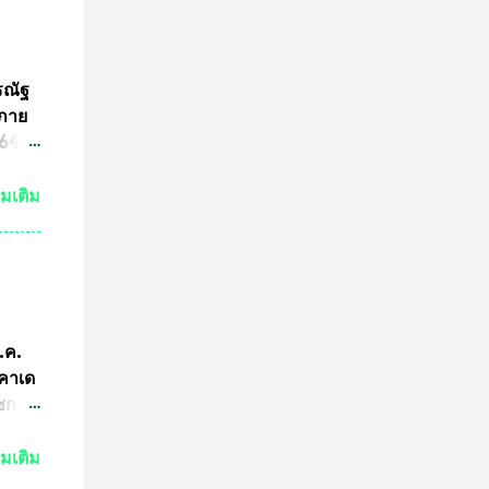
ระ
งหลวง
จะนำ
ค๊ต
รณัฐ
ร
นภาย
ารปั๊ม
4 ที่
ามผิด
ขต
่มเติม
ริง
ามผิด
คณะ
คำ
การ
ีกว่า
ก.ค.
ผู้นำ
ะคาเด
การ
ัชกาล
ทีม
ัวร์
่มเติม
ำพุ