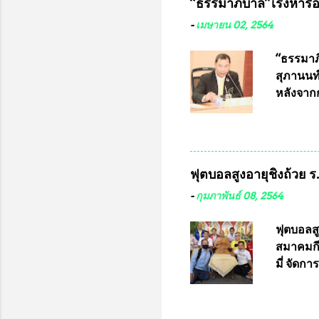
“ธรรมาภิบาล”เร่งหารือ 
ประกวดแบ
เครื่องห
-
เมษายน 02, 2564
พ่อคูณ ซ
เข้ารายก
“ธรรมาภิ
และรันห
สุภานนท์
ประกาศจำ
หลังจากก
เสริมในภ
ผ่านมาพ
กฎหมายกา
พื้นที่เ
และดำเน
ฟุตบอลสูงอายุชิงถ้วย 
กฎหมายก
กรรมการก
-
กุมภาพันธ์ 08, 2564
วินิจฉัย
เลือกตั้
ฟุตบอลส
“นครเชีย
สมาคมกีฬ
ในระดับ
มี่ จัด
การเลือก
ที่ 10 
ชาติอนุญ
ต่างประเ