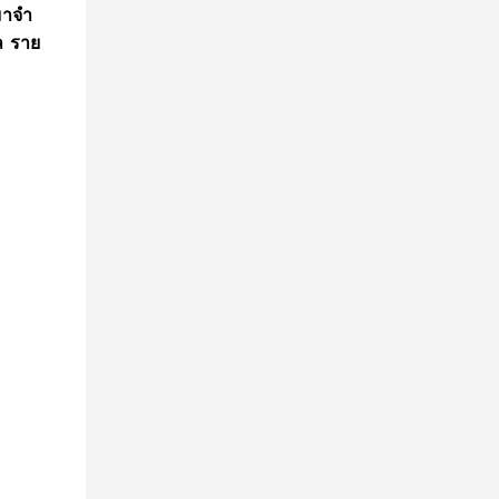
าจํา
ศล ราย