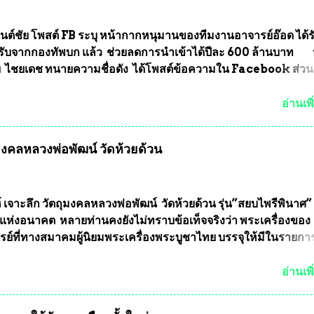
นต์ชัย โพสต์ FB ระบุ หน้ากากหนุมานของทีมงานอาจารย์อ๊อด ได้ร
ับจากกองทัพบก แล้ว ช่วยลดการนำเข้าได้ปีละ 600 ล้านบาท
ัย ไชยเดช ทนายความชื่อดัง ได้โพสต์ข้อความใน Facebook ส่วน
งความคืบหน้าคดีที่ได้ร่วมต่อสู้ กับรศ.ดร.วีรชัย พุทธวงศ์ หรืออาจาร
จารย์ประจำภาควิชาเคมี คณะศิลปศาสตร์และวิทยาศาสตร์
อ่านเพิ
ลัยเกษตรศาสตร์ และทีมงานนักวิจัย ที่ร่วมกันคิดค้น หน้ากากป้อง
งทหาร ( หน้ากากหนุมาน ) ซึ่งทีมงานนักวิจัยของอาจารย์อ๊อด เล็
ุมงคลหลวงพ่อพัฒน์ วัดห้วยด้วน
ากากป้องกันสารพิษทางทหาร ถ้าสามารถผลิตได้ในประเทศไทย จะท
้ากากป้องกันสารพิษทางทหารไม่ต้องนำเข้า ไม่ต้องเปลืองงบประ
ยล้านบาทต่อปี และยังใช้ประโยชน์อื่นอีกมากมาย อันจะเป็นประโย
ทศชาติอย่างยิ่ง ผมจะดีใจและภูมิใจมากหากหน้ากากป้องกันสารพิ
์ เจาะลึก วัตถุมงคลหลวงพ่อพัฒน์ วัดห้วยด้วน รุ่น”สยบไพรีพินาศ” 
ได้รับการผลิตในประเทศลดการนำเข้าโดยเด็ดขาด และสามารถผลิ
แห่งอนาคต หลายท่านคงยังไม่ทราบข้อเท็จจริงว่า พระเครื่องของ
ส่งออกต่างประเทศได้ โดยทีมทนายความและทีมงา...
รย์ที่ทางสมาคมผู้นิยมพระเครื่องพระบูชาไทย บรรจุให้มีในรายกา
แบบถาวร” ล่าสุดก็คือพระเครื่องหลวงพ่อคูณ และพระเครื่องหลวง
พระเครื่องหลวงพ่อคูณ มีเพียงบางรุ่นเท่านั้นที่อยู่ในรายการประก
อ่านเพิ
กพระเครื่องหลวงพ่อคูณ มีการจัดสร้างไว้มากมายหลายร้อยรุ่น ... แ
 หากทางสมาคมฯ มีการบรรจุพระเครื่องหลวงพ่อพัฒน์ ให้มีการ