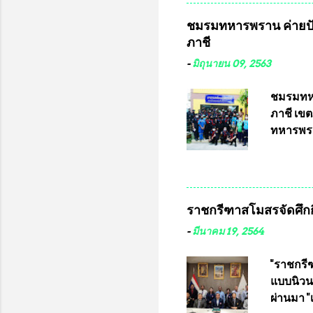
จังหวัดล
ชมรมทหารพราน ค่ายปั
ประธานม
ภาชี
ชิงแชมป
บดินทรเท
-
มิถุนายน 09, 2563
อำนวยกา
แข่งขัน
ชมรมทหา
แข่งขันฟ
ภาชี เขต
แข่งขันร
ทหารพรา
ประธานแ
กรุงเทพ
ชาวคลอง
เสธอิฐแล
ราชกรีฑาสโมสรจัดศึกกี
พันอากา
สามารถเข
-
มีนาคม 19, 2564
หน้าที่ 
ธรรม ปร
"ราชกรีฑ
ปรึกษา 
แบบนิวนอ
ประธานช
ผ่านมา 