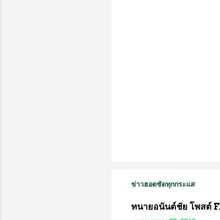
เ
ห็
น
ข่าวฮอตชัดทุกกระแส
ทนายอนันต์ชัย โพสต์ F