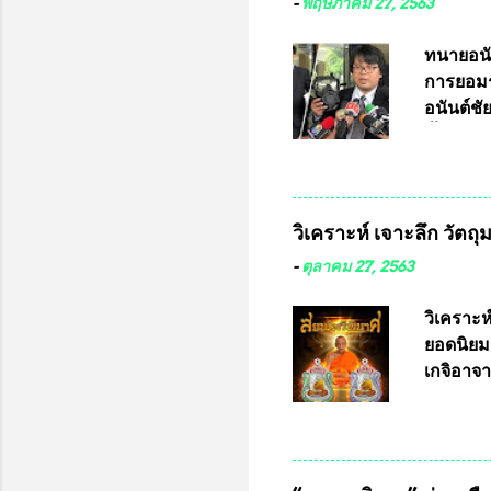
-
พฤษภาคม 27, 2563
ทนายอนั
การยอมร
อนันต์ช
ชี้แจงถึ
อ๊อด อา
มหาวิทยา
สารพิษทา
วิเคราะห์ เจาะลึก วัตถ
ว่า หน้
เรามีหน
-
ตุลาคม 27, 2563
หลายร้อ
กับประเ
วิเคราะห
ทหารนี้
ยอดนิยม
จำหน่าย
เกจิอาจา
ประกวด”
หมุน แต่
เนื่องจา
ในอนาคต