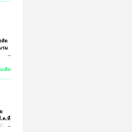
นฐานะ
งอายุ
ลงกรณ
ธาน
ดการ
งลัด
ชมรม
ชน
่มเติม
3นาย
เอาไว้
 ไม่
มาย
ูล
ัย
อจาก
ค.ที่
้อน
่งไทย