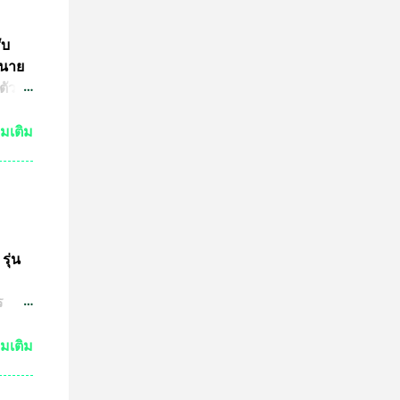
ับ
 นาย
ตัว
ย์
่มเติม
กัน
งเห็น
ำให้
มาณ
ชน์
ษทาง
รุ่น
ต
ร
ปู่
วด
่มเติม
ต่ถ้า