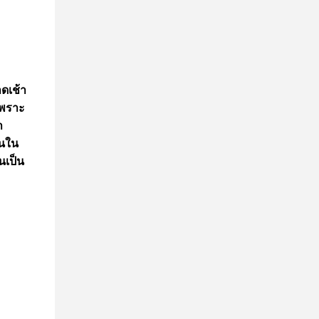
าดเช้า
เพราะ
า
านใน
นเป็น