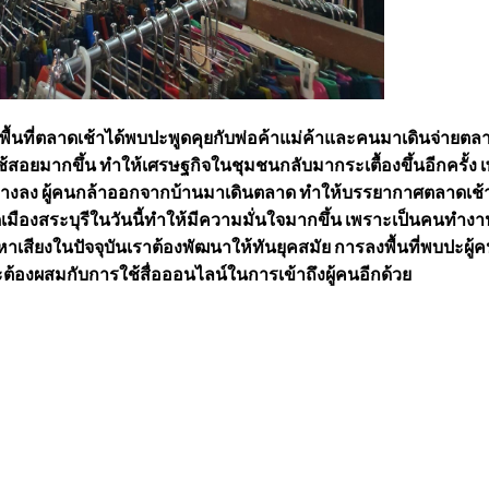
งพื้นที่ตลาดเช้าได้พบปะพูดคุยกับพ่อค้าแม่ค้าและคนมาเดินจ่ายตล
ช้สอยมากขึ้น ทำให้เศรษฐกิจในชุมชนกลับมากระเตื้องขึ้นอีกครั้ง 
บางลง ผู้คนกล้าออกจากบ้านมาเดินตลาด ทำให้บรรยากาศตลาดเช้
ลาดเมืองสระบุรีในวันนี้ทำให้มีความมั่นใจมากขึ้น เพราะเป็นคนทำง
าเสียงในปัจจุบันเราต้องพัฒนาให้ทันยุคสมัย การลงพื้นที่พบปะผู้ค
และต้องผสมกับการใช้สื่อออนไลน์ในการเข้าถึงผู้คนอีกด้วย