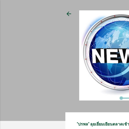
"ปรพล" ลุยเยี่ยมเยียนตลาดเช้