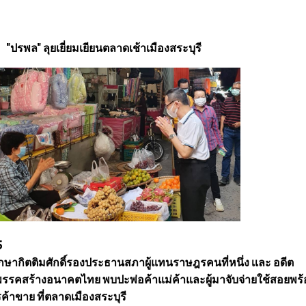
"ปรพล" ลุยเยี่ยมเยียนตลาดเช้า
เมืองสระบุรี
5
กษากิตติมศักดิ์รองประธานสภาผู้แทนราษฎรคนที่หนึ่ง เเละ อดีต
กพรรคสร้างอนาคตไทย พบปะพ่อค้าแม่ค้าและผู้มาจับจ่ายใช้สอยพร้
้าขาย ที่ตลาดเมืองสระบุรี