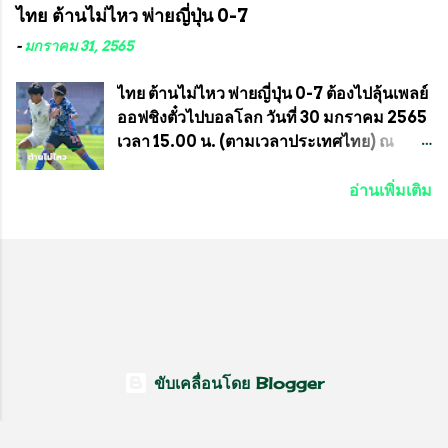
ไทย ต้านไม่ไหว พ่ายญี่ปุ่น 0-7
ประธานชุมชน คลองลัดภาชีเขตภาษีเจริญ
ราชกรีฑาสโมสร กับ สมาคมกีฬาม้าแข่งไทย
สท.ทพ. สมนึก ปัทมาลัยที่ปรึกษา และการแจก
ที่ห้องประชุมมูลนิธิโอลิมปิคไทย (บ้าน
-
มกราคม 31, 2565
ข้าวสารอาหารแห้งในคราวครั้งนี้ก็ได้รับ
อัมพวัน) เทเวศร์ โดยมี นายอำนวย รุ่งศุภกฤตา
ความ ร้องขอจากประธานชุมชนคลองลัดภาชี
นนท์ ประธานคณะกรรมการอำนวยการแข่ง
ไทย ต้านไม่ไหว พ่ายญี่ปุ่น 0-7 ต้องไปลุ้นเพลย์
เขตภาษีเจริญ !!พี่น้องชุมชนได้รับความเดือด
ม้า พร้อมด้วย นายเต็มสุข สุวรรณศร
ออฟชิงตั๋วไปบอลโลก วันที่ 30 มกราคม 2565
ร้อนจากพิษโรค covid-19 ทำให้การอยู่การ
กรรมการอำนวยการแข่งม้า และรักษาการผู้
เวลา 15.00 น. (ตามเวลาประเทศไทย) ณ
กินได้รับความเ...
จัดการฝ่ายแข่งม้า สมาคมราชกรีฑาสโมสร
สนาม ดีวาน พาทิล สเตเดียม นคร มุมไบ การ
และคณะกรรมการจากทั้งสองฝ่าย เข้าร่วม
แข่งขันฟุตบอลหญิงชิงแชมป์เอเชีย 2022 รอบ
อ่านเพิ่มเติม
ประชุมอย่างพร้อมเพรียง สรุปประเด็นสำคัญ
8 ทีมสุดท้าย ญี่ปุ่น แชมป์กลุ่ม ซี พบกับ ไทย
ของการประชุมดังนี้ ที่ประชุมกำหนดจัดการ
อันดับ 3 จาก กลุ่มบี เกมนี้ ญี่ปุ่นนำทีมมาโดย
แข่งขันกีฬาม้าแข่งชิงแชมป์ประเทศไทย
ซากิ คูมางาอิ กัปตันทีม พร้อมด้วย กองหน้า
ประจำปี 2564 ซึ่งเป็นครั้งแรกของการชิง
อย่าง มานา อิวาบูชิ และ มินา ทานากะ ด้าน
แชมป์ประเทศไทย และเป็นครั้งที่ 2 ของการ
ไทยเกมนี้ ต้องใช้ นัตซึโกะ โทโดโรกิ คุมทีม
แข่งม้ากีฬาที่ไม่เกี่ยวข้องกับการพนัน กำหนด
พร้อมมี สุชาวดี นิลธำรงค์ เป็นกองหน้าคู่กับ
จัดขึ้นในวันที่ 16 พ.ค.นี้ ที่สนามราชกรีฑา
เสาว์ลักษ์ เพ็งงาม ส่วนตรงกลางมี อิรวดี มาค
สโมสร เวลา 12.00 น. เป็นต้นไป ถ่ายทอดสด
รีส และ อิรวดี มาคริส เริ่มเกมมา 15 นาที ญี่ปุ่น
ขับเคลื่อนโดย Blogger
ทางช่องที-สปอร์ต (T-Sport) ของการกีฬา
มาได้จุดโทษ แต่ มานะ อิวาบุชิ ยิงไปติดเซฟ
แห่งประเทศไทย (กกท.) โดยทั้งสองสมาคม...
ของ วราภรณ์ บุญสิงห์ นาทีที่ 27 ญี่ปุ่นที่เดิน