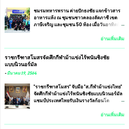
เป็นเขตพื้นที่เศรษฐกิจอันสำคัญของภาคเหนือ
ครัวการบินกรุงเทพ วัดพระบาทน้ำพุ จังหวัด
ต้องส่งเสริมให้ผู้นำในระดับต่างๆมีหลักธร
ลพบุรี ท่านเจ้าคุณ พระราชวิสุทธิ ประชานาถ
ชมรมทหารพราน ค่ายปักธงชัย แจกข้าวสาร
รมาภิบาลในการบริหารราชการแผ่นดิน คณะ
(หลวงพ่อ อลงกต ) ในฐานะประธานมูลนิธิ
อาหารแห้ง ณ​ ชุมชนชาวคลองลัดภาชี เขต
กรรมการการเลือกตั้งถือเป็นองค์กรอิสระตาม
ประชานาถ และ ประธานอำนวยการจัดการ
ภาษีเจริญ และชุมชน 50 ห้อง เมื่อวันอาทิตย์ที่
รัฐธรรมนูญที่ต้องใ...
แข่งขันฟุตบอลสูงอายุชิงแชมป์ประเทศไทย ชิง
7 มิถุนายน 2563 ชมรมทหารพราน ค่าย
ถ้วยพระราชทาน สมเด็จพระเจ้าอยู่หัว มหา
ปักธงชัย กรุงเทพมหานครโดย พันเอกสมศักดิ์
อ่านเพิ่มเติม
วชิราลงกรณ บดินทรเทพยวรางกูร (รัชกาลที่
เจริญชีพชัยประธานและ ที่ปรึกษากิตติมศักดิ์
10 ) พร้อมด้วย ดร.สุจินต์ สว่างศรี รองประธาน
ชมรมทหารพราน ค่ายปักธงชัย
ราชกรีฑาสโมสรจัดศึกกีฬาม้าแข่งไร้พนันชิงชัย
อำนวยการจัดการแข่งขัน และ นายวีรยุทธ
กรุงเทพมหานคร ได้เป็นประธาน แจก
แบบนิวนอร์มัล
สวัสดี ประธานคณะกรรมการจัดการแข่งขัน
ข้าวสาร อาหารแห้ง ให้กับพี่น้องชุมชนชาว
และคณะทำงาน ได้ร่วมกันประชุมหารือ
คลองลัดภาชี เขตภาษีเจริญ และชุมชน 50
-
มีนาคม 19, 2564
เตรียมความพร้อมจัดการแข่งขันฟุตบอลสูง
ห้อง โดยมี อส.ทพ จำนวน43นาย เสธอิฐและ
อายุ ชิงแชมป์ประเทศไทย ครั้งที่ 1 ประจำปี
ทีมงาน ต้องขออภัย ที่ไม่ได้เอ่ยชื่อเต็มสังกัด
"ราชกรีฑาสโมสร" จับมือ "ส.กีฬาม้าแข่งไทย"
2564 กำหนดแข่งขันระหว่างวันที่ 24
เพราะท่านขอสงวนเอาไว้ พันอากาศเอก ทอง
จัดศึกกีฬาม้าแข่งไร้พนันชิงชัยแบบนิวนอร์มัล
เมษายน จนถึงว...
อินทร์ พรหมสุวรรณ ท่านรองกัมปนาท ผู้ร่วม
แชมป์ประเทศไทยรับเงินรางวัลก้อนโต
ประสานงาน ไม่สามารถเข้าร่วมกิจกรรมใน
แน่นอน เมื่อวันที่ 19 มี.ค.ที่ผ่านมา "เสธ.น้อย"
ครั้งนี้ได้ เนื่องจาก ติดธุระเร่งด่วน จึงได้มอบ
พล.อ.วิชญ เทพหัสดิน ณ อยุธยา นายกสมาคม
อ่านเพิ่มเติม
หมายหน้าที่ ให้กับ รองวิเชียร ทรงมณี ดูแล
กีฬาม้าแข่งไทย เป็นประธานการประชุมการ
ความสงบเรียบร้อย นางฉวีวรรณ ตระกูลธรรม
จัดการแข่งขันร่วมกัน ระหว่างสมาคม