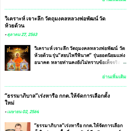
Facebook ส่วนตัว ชี้แจงถึงความคืบหน้าคดี
ที่ได้ร่วมต่อสู้ กับรศ.ดร.วีรชัย พุทธวงศ์ หรือ
วิเคราะห์ เจาะลึก วัตถุมงคลหลวงพ่อพัฒน์ วัด
อาจารย์อ๊อด อาจารย์ประจำภาควิชาเคมี
ห้วยด้วน
คณะศิลปศาสตร์และวิทยาศาสตร์
มหาวิทยาลัยเกษตรศาสตร์ และทีมงานนักวิจัย
-
ตุลาคม 27, 2563
ที่ร่วมกันคิดค้น หน้ากากป้องกันสารพิษทาง
ทหาร ( หน้ากากหนุมาน ) ซึ่งทีมงานนักวิจัย
วิเคราะห์ เจาะลึก วัตถุมงคลหลวงพ่อพัฒน์ วัด
ของอาจารย์อ๊อด เล็งเห็นว่า หน้ากากป้องกัน
ห้วยด้วน รุ่น”สยบไพรีพินาศ” รุ่นยอดนิยมแห่ง
สารพิษทางทหาร ถ้าสามารถผลิตได้ใน
อนาคต หลายท่านคงยังไม่ทราบข้อเท็จจริงว่า
ประเทศไทย จะทำให้เรามีหน้ากากป้องกันสาร
พระเครื่องของเกจิอาจารย์ที่ทางสมาคมผู้นิยม
พิษทางทหารไม่ต้องนำเข้า ไม่ต้องเปลืองงบ
พระเครื่องพระบูชาไทย บรรจุให้มีในรายการ
อ่านเพิ่มเติม
ประมาณหลายร้อยล้านบาทต่อปี และยังใช้
ประกวด”แบบถาวร” ล่าสุดก็คือพระเครื่อง
ประโยชน์อื่นอีกมากมาย อันจะเป็นประโยชน์
หลวงพ่อคูณ และพระเครื่องหลวงปู่หมุน แต่
“ธรรมาภิบาล”เร่งหารือ กกต.ให้จัดการเลือกตั้ง
กับประเทศชาติอย่างยิ่ง ผมจะดีใจและภูมิใจ
พระเครื่องหลวงพ่อคูณ มีเพียงบางรุ่นเท่านั้นที่
ใหม่
มากหากหน้ากากป้องกันสารพิษทางทหารนี้
อยู่ในรายการประกวด เนื่องจากพระเครื่อง
ได้รับการผลิตในประเทศลดการนำเข้าโดยเด็ด
หลวงพ่อคูณ มีการจัดสร้างไว้มากมายหลาย
-
เมษายน 02, 2564
ขาด และสามารถผลิตจำหน่ายส่งออกต่าง
ร้อยรุ่น ... แต่ถ้าในอนาคต หากทางสมาคมฯ มี
ประเทศได้ โดยทีมทนายความและทีม
การบรรจุพระเครื่องหลวงพ่อพัฒน์ ให้มีการ
“ธรรมาภิบาล”เร่งหารือ กกต.ให้จัดการเลือก