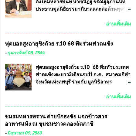
งา...
ประกวดแบบถาวรบ้าง ก็คงจะมีการคัดเลือก
ตั้งใหม่หลายพื้นที่ นายณัฏฐ์ ธีรณัฐสุภานนท์
เพียงบางรุ่นเช่นกัน เนื่องจากพระเครื่องหลวง
ประธานมูลนิธิธรรมาภิบาลและต่อต้านทุจริต
พ่อพัฒน์ ก็มีการจัดสร้างไว้หลายร้อยรุ่นเช่น
ได้รับเรื่องร้องเรียนภายหลังจากการเลือกตั้ง
เดียวกับพระเครื่องหลวงพ่อคูณ ซึ่งท่านนายก
สมาชิกสภาเทศบาลทั่วประเทศเมื่อวันที่ 28
อ่านเพิ่มเติม
สมาคมฯ ท่านได้เคยประกาศย้ำทุกครั้งว่า พระ
มีนาคม 2564 ที่ผ่านมาพบว่าหลายพื้นที่เขต
ใหม่ที่จะนำเข้ารายการประกวดต้องมี
การเลือกตั้งมีประชาชนร้องเรียนการกระ
ฟุตบอลสูงอายุชิงถ้วย ร.10 68 ทีมร่วมฟาดแข้ง
คุณสมบัติชัดเจนดังนี้ 1.)พระทุกองค์จะต้อง
ทำความผิดกฎหมายการเลือกตั้ง นายณัฏฐ์ ธีร
ตอกโค๊ตและรันหมายเลข (พร้อมทั้งมีการทำ
ณัฐสุภานนท์ เปิดเผยว่า “ยกตัวอย่างในเขต
-
กุมภาพันธ์ 08, 2564
ลายบล๊อก โค๊ด หมายเลข) 2.)ต้องมีการ
พื้นที่เทศบาลนครเชียงใหม่ คณะกรรมการ
ประกาศจำนวนการจัดสร้างให้ชัดเจน ว่าสร้าง
การเลือกตั้งต้องแสวงหาข้อเท็จจริงและดำเนิน
ฟุตบอลสูงอายุชิงถ้วย ร.10 68 ทีมทั่วประเทศ
จำนวนเท่าไหร่ (เพื่อป้องกันการปั๊มเสริมใน
การจัดให้มีการเลือกตั้งใหม่ เพราะมีการร้อง
ฟาดแข้งเตะยาว3เดือนจบ11 ก.ค. สมาคมกีฬา
ภายหลัง) 3.)มีวัตถุประสงค์ที...
เรียนการกระทำความผิดกฎหมายการเลือกตั้ง
จังหวัดแห่งลพบุรี ร่วมกับ มูลนิธิอาทร
เข้ามาเป็นจำนวนมาก โดยจะเข้าหารือกับ
ประชานาถ และ ใจฟ้า อะคาเดมี่ จัดการ
เลขาธิการคณะกรรมการการเลือกตั้ง เพื่อให้
แข่งขันฟุตบอลสูงอายุชิงแชมป์ประเทศไทย ชิง
อ่านเพิ่มเติม
ตั้งคณะกรรมการแสวงหาข้อเท็จจริง เร่งให้มี
ถ้วยพระราชทาน รัชกาลที่ 10 กำหนดแข่งขัน
คำวินิจฉัยออกมา โดยเชื่อว่าคณะกรรมการ
ในเดือน เมษายน ถึงเดือน กรกฏาคม2564
ชมรมทหารพราน ค่ายปักธงชัย แจกข้าวสาร
การเลือกตั้งจะดำเนินการจัดให้มีการเลือกตั้ง
อดีตนักเตะทีมชาติอนุญาตให้ลงแข่งขันได้ ทีม
อาหารแห้ง ณ​ ชุมชนชาวคลองลัดภาชี
ใหม่อีกครั้ง ประธานมูลนิธิธรรมาภิบาลและ
แชมป์ได้รับ 150,000 บาท พร้อมได้สิทธิ์ไป
ต่อต้านทุจริต กล่าวต่ออีกว่า “นครเชียงใหม่
ทัวร์ต่างประเทศอีกด้วย ที่ห้องประชุม โรงทาน
-
มิถุนายน 09, 2563