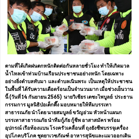
ตามที่ได้เกิดฝนตกหนักติดต่อกันหลายชั่วโมง ทำให้เกิดมวล
น้ำไหลเข้าท่วมบ้านเรือนประชาชนอย่างหนัก โดยเฉพาะ
อย่างยิ่งตำบลทับมา และตำบลเนินพระ เป็นเหตุให้ประชาชน
ในพื้นที่ ได้รับความเดือดร้อนเป็นจำนวนมาก เมื่อช่วงเย็นวาน
นี้ (วันที่ 14 กันยายน 2565) นายวิเชียร เตชะไพบูลย์ ประธาน
กรรมการ มูลนิธิป่อเต็กตึ๊ง มอบหมายให้ทีมบรรเทา
สาธารณภัย นำโดย นายสมบูลย์ ขวัญอ่วม หัวหน้าแผนก
บรรเทาสาธารณภัย นำทีมกู้ภัย กู้ชีพ อาสาสมัคร พร้อม
อุปกรณ์ เรือท้องแบน โรงครัวเคลื่อนที่ ถุงยังชีพบรรจุเครื่อง
อุปโภคบริโภค ชุดยาเวชภัณฑ์ อาหารสุนัขและแมวออกเดิน