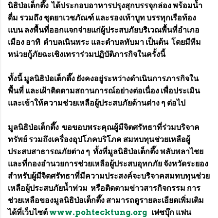
นิธิป่อเต็กตึ๊ง ได้ประกอบอาหารปรุงสุกบรรจุกล่อง พร้อมน้ำ
ดื่ม รวมถึง ชุดยาเวชภัณฑ์ และรองเท้าบูท บรรทุกเรือท้อง
แบน ลงพื้นที่ออกแจกจ่ายแก่ผู้ประสบภัยบริเวณพื้นที่อำเภอ
เมือง อาทิ ตำบลเนินพระ และตำบลทับมา เป็นต้น โดยมีทีม
หน่วยกู้ภัยฉะเชิงเทราร่วมปฏิบัติภารกิจในครั้งนี้
ทั้งนี้ มูลนิธิป่อเต็กตึ๊ง ยังคงอยู่ระหว่างดำเนินการภารกิจใน
พื้นที่ และเฝ้าติดตามสถานการณ์อย่างต่อเนื่อง เพื่อประเมิน
และเข้าให้ความช่วยเหลือผู้ประสบภัยด้านต่าง ๆ ต่อไป
มูลนิธิป่อเต็กตึ๊ง ขอขอบพระคุณผู้มีจิตศรัทธาที่ร่วมบริจาค
ทรัพย์ รวมถึงเครื่องอุปโภคบริโภค สมทบทุนช่วยเหลือผู้
ประสบสาธารณภัยต่าง ๆ ทั้งที่มูลนิธิป่อเต็กตึ๊ง พลับพลาไชย
และที่กองอำนวยการช่วยเหลือผู้ประสบอุทกภัย จังหวัดระยอง
สำหรับผู้มีจิตศรัทธาที่มีความประสงค์จะบริจาคสมทบทุนช่วย
เหลือผู้ประสบภัยน้ำท่วม หรือติดตามข่าวสารกิจกรรม การ
ช่วยเหลือของมูลนิธิป่อเต็กตึ๊ง สามารถดูรายละเอียดเพิ่มเติม
ได้ที่เว็บไซต์
www.pohtecktung.org
เฟซบุ๊ก แฟน