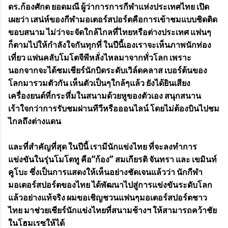
ดร.ก้องศักด ยอดมณี ผู้ว่าการการกีฬาแห่งประเทศไทย เปิด
เผยว่า เสน่ห์ของกีฬามอเตอร์สปอร์ตคือการเข้าชมแบบชิดติด
ขอบสนาม ไม่ว่าจะจัดใกล้ไกลที่ไทยหรือต่างประเทศ แฟนๆ
ก็ตามไปให้กำลังใจกันทุกที่ ในปีนี้เองเราจะเห็นภาพนักท่อง
เที่ยว แฟนคลับโมโตจีพีหลั่งไหลมาจากทั่วโลก เพราะ
นอกจากจะได้ชมเชียร์นักบิดระดับเวิล์ดคลาส เบอร์ต้นของ
โลกมารวมตัวกัน เห็นตัวเป็นๆใกล้ๆแล้ว ยังได้ยินเสียง
เครื่องยนต์ที่กระหึ่มในสนามด้วยหูของตัวเอง สนุกสนาน
เร้าใจกว่าการรับชมผ่านทีวีหรือออนไลน์ โดยไม่ต้องบินไปชม
ไกลถึงต่างแดน
และที่สำคัญที่สุด ในปีนี้ เรามีนักแข่งไทย ที่จะลงทำการ
แข่งขันในรุ่นโมโตทู คือ“ก้อง” สมเกียรติ จันทรา และ เขมินท์
คูโบะ ซึ่งเป็นการแสดงให้เห็นอย่างชัดเจนแล้วว่า นักกีฬา
มอเตอร์สปอร์ตของไทย ได้พัฒนาไปสู่การแข่งขันระดับโลก
แล้วอย่างแท้จริง ผมขอเชิญชวนแฟนๆมอเตอร์สปอร์ตชาว
ไทย มาช่วยเชียร์นักแข่งไทยที่สนามช้างฯ ให้สามารถคว้าชัย
ในโฮมเรซให้ได้