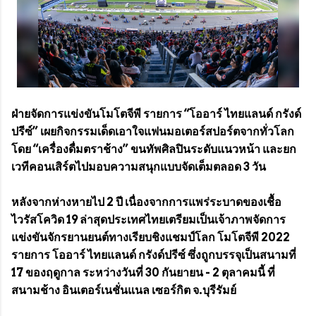
ฝ่ายจัดการแข่งขันโมโตจีพี รายการ “โออาร์ ไทยแลนด์ กรังด์
ปรีซ์” เผยกิจกรรมเด็ดเอาใจแฟนมอเตอร์สปอร์ตจากทั่วโลก
โดย “เครื่องดื่มตราช้าง” ขนทัพศิลปินระดับแนวหน้า และยก
เวทีคอนเสิร์ตไปมอบความสนุกแบบจัดเต็มตลอด 3 วัน
หลังจากห่างหายไป 2 ปี เนื่องจากการแพร่ระบาดของเชื้อ
ไวรัสโควิด 19 ล่าสุดประเทศไทยเตรียมเป็นเจ้าภาพจัดการ
แข่งขันจักรยานยนต์ทางเรียบชิงแชมป์โลก โมโตจีพี 2022
รายการ โออาร์ ไทยแลนด์ กรังด์ปรีซ์ ซึ่งถูกบรรจุเป็นสนามที่
17 ของฤดูกาล ระหว่างวันที่ 30 กันยายน - 2 ตุลาคมนี้ ที่
สนามช้าง อินเตอร์เนชั่นแนล เซอร์กิต จ.บุรีรัมย์