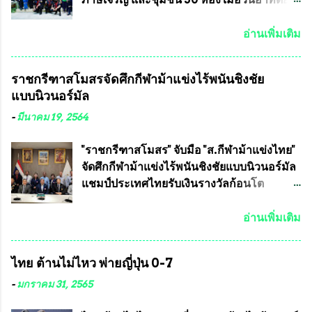
รัฐธรรมนูญที่ต้องใ...
แข่งขันฟุตบอลสูงอายุชิงแชมป์ประเทศไทย ชิง
7 มิถุนายน 2563 ชมรมทหารพราน ค่าย
ถ้วยพระราชทาน สมเด็จพระเจ้าอยู่หัว มหา
ปักธงชัย กรุงเทพมหานครโดย พันเอกสมศักดิ์
อ่านเพิ่มเติม
วชิราลงกรณ บดินทรเทพยวรางกูร (รัชกาลที่
เจริญชีพชัยประธานและ ที่ปรึกษากิตติมศักดิ์
10 ) พร้อมด้วย ดร.สุจินต์ สว่างศรี รองประธาน
ชมรมทหารพราน ค่ายปักธงชัย
ราชกรีฑาสโมสรจัดศึกกีฬาม้าแข่งไร้พนันชิงชัย
อำนวยการจัดการแข่งขัน และ นายวีรยุทธ
กรุงเทพมหานคร ได้เป็นประธาน แจก
แบบนิวนอร์มัล
สวัสดี ประธานคณะกรรมการจัดการแข่งขัน
ข้าวสาร อาหารแห้ง ให้กับพี่น้องชุมชนชาว
และคณะทำงาน ได้ร่วมกันประชุมหารือ
คลองลัดภาชี เขตภาษีเจริญ และชุมชน 50
-
มีนาคม 19, 2564
เตรียมความพร้อมจัดการแข่งขันฟุตบอลสูง
ห้อง โดยมี อส.ทพ จำนวน43นาย เสธอิฐและ
อายุ ชิงแชมป์ประเทศไทย ครั้งที่ 1 ประจำปี
ทีมงาน ต้องขออภัย ที่ไม่ได้เอ่ยชื่อเต็มสังกัด
"ราชกรีฑาสโมสร" จับมือ "ส.กีฬาม้าแข่งไทย"
2564 กำหนดแข่งขันระหว่างวันที่ 24
เพราะท่านขอสงวนเอาไว้ พันอากาศเอก ทอง
จัดศึกกีฬาม้าแข่งไร้พนันชิงชัยแบบนิวนอร์มัล
เมษายน จนถึงว...
อินทร์ พรหมสุวรรณ ท่านรองกัมปนาท ผู้ร่วม
แชมป์ประเทศไทยรับเงินรางวัลก้อนโต
ประสานงาน ไม่สามารถเข้าร่วมกิจกรรมใน
แน่นอน เมื่อวันที่ 19 มี.ค.ที่ผ่านมา "เสธ.น้อย"
ครั้งนี้ได้ เนื่องจาก ติดธุระเร่งด่วน จึงได้มอบ
พล.อ.วิชญ เทพหัสดิน ณ อยุธยา นายกสมาคม
อ่านเพิ่มเติม
หมายหน้าที่ ให้กับ รองวิเชียร ทรงมณี ดูแล
กีฬาม้าแข่งไทย เป็นประธานการประชุมการ
ความสงบเรียบร้อย นางฉวีวรรณ ตระกูลธรรม
จัดการแข่งขันร่วมกัน ระหว่างสมาคม
ไทย ต้านไม่ไหว พ่ายญี่ปุ่น 0-7
ประธานชุมชน คลองลัดภาชีเขตภาษีเจริญ
ราชกรีฑาสโมสร กับ สมาคมกีฬาม้าแข่งไทย
สท.ทพ. สมนึก ปัทมาลัยที่ปรึกษา และการแจก
ที่ห้องประชุมมูลนิธิโอลิมปิคไทย (บ้าน
-
มกราคม 31, 2565
ข้าวสารอาหารแห้งในคราวครั้งนี้ก็ได้รับ
อัมพวัน) เทเวศร์ โดยมี นายอำนวย รุ่งศุภกฤตา