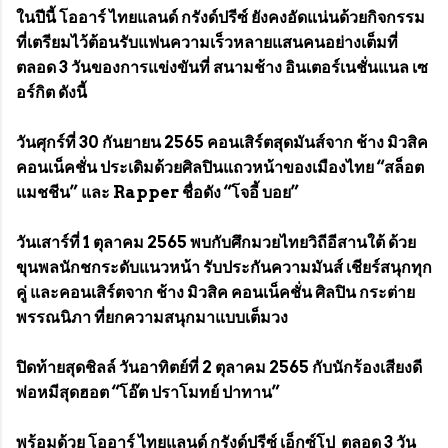
ในปีนี้ โออาร์ ไทยแลนด์ กรังด์ปรีซ์ ยังคงอัดแน่นด้วยกิจกรรม
ที่เตรียมไว้ต้อนรับแฟนความเร็วหลายแสนคนอย่างเต็มที่
ตลอด 3 วันของการแข่งขันที่ สนามช้าง อินเตอร์เนชั่นแนล เซ
อร์กิต ดังนี้
วันศุกร์ที่ 30 กันยายน 2565 คอนเสิร์ตสุดมันส์จาก ช้าง มิวสิค
คอนเน็คชั่น ประเดิมด้วยศิลปินแถวหน้าของเมืองไทย “สล็อต
แมชชีน” และ Rapper ชื่อดัง “โจอี้ บอย”
วันเสาร์ที่ 1 ตุลาคม 2565 พบกับศึกมวยไทยวิถีอีสานใต้ ด้วย
ขุนพลนักชกระดับแนวหน้า รับประกันความมันส์ เชียร์สนุกทุก
คู่ และคอนเสิร์ตจาก ช้าง มิวสิค คอนเน็คชั่น ศิลปิน กระต่าย
พรรณนิภา ที่ยกความสนุกมาแบบเต็มวง
ปิดท้ายสุดชิลล์ วันอาทิตย์ที่ 2 ตุลาคม 2565 กับนักร้องเสียงดี
พ่อหมีสุดฮอต “โอ๊ต ปราโมทย์ ปาทาน”
พร้อมด้วย โออาร์ ไทยแลนด์ กรังด์ปรีซ์ เอ็กซ์โป ตลอด 3 วัน