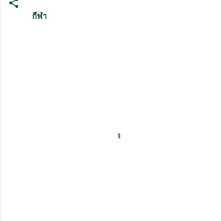
กีฬา
ค
ว
า
ม
คิ
ด
เ
ห็
น