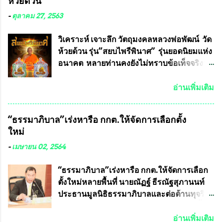
ห้วยด้วน
คณะศิลปศาสตร์และวิทยาศาสตร์
มหาวิทยาลัยเกษตรศาสตร์ และทีมงานนักวิจัย
-
ตุลาคม 27, 2563
ที่ร่วมกันคิดค้น หน้ากากป้องกันสารพิษทาง
ทหาร ( หน้ากากหนุมาน ) ซึ่งทีมงานนักวิจัย
วิเคราะห์ เจาะลึก วัตถุมงคลหลวงพ่อพัฒน์ วัด
ของอาจารย์อ๊อด เล็งเห็นว่า หน้ากากป้องกัน
ห้วยด้วน รุ่น”สยบไพรีพินาศ” รุ่นยอดนิยมแห่ง
สารพิษทางทหาร ถ้าสามารถผลิตได้ใน
อนาคต หลายท่านคงยังไม่ทราบข้อเท็จจริงว่า
ประเทศไทย จะทำให้เรามีหน้ากากป้องกันสาร
พระเครื่องของเกจิอาจารย์ที่ทางสมาคมผู้นิยม
พิษทางทหารไม่ต้องนำเข้า ไม่ต้องเปลืองงบ
พระเครื่องพระบูชาไทย บรรจุให้มีในรายการ
อ่านเพิ่มเติม
ประมาณหลายร้อยล้านบาทต่อปี และยังใช้
ประกวด”แบบถาวร” ล่าสุดก็คือพระเครื่อง
ประโยชน์อื่นอีกมากมาย อันจะเป็นประโยชน์
หลวงพ่อคูณ และพระเครื่องหลวงปู่หมุน แต่
“ธรรมาภิบาล”เร่งหารือ กกต.ให้จัดการเลือกตั้ง
กับประเทศชาติอย่างยิ่ง ผมจะดีใจและภูมิใจ
พระเครื่องหลวงพ่อคูณ มีเพียงบางรุ่นเท่านั้นที่
ใหม่
มากหากหน้ากากป้องกันสารพิษทางทหารนี้
อยู่ในรายการประกวด เนื่องจากพระเครื่อง
ได้รับการผลิตในประเทศลดการนำเข้าโดยเด็ด
หลวงพ่อคูณ มีการจัดสร้างไว้มากมายหลาย
-
เมษายน 02, 2564
ขาด และสามารถผลิตจำหน่ายส่งออกต่าง
ร้อยรุ่น ... แต่ถ้าในอนาคต หากทางสมาคมฯ มี
ประเทศได้ โดยทีมทนายความและทีม
การบรรจุพระเครื่องหลวงพ่อพัฒน์ ให้มีการ
“ธรรมาภิบาล”เร่งหารือ กกต.ให้จัดการเลือก
งา...
ประกวดแบบถาวรบ้าง ก็คงจะมีการคัดเลือก
ตั้งใหม่หลายพื้นที่ นายณัฏฐ์ ธีรณัฐสุภานนท์
เพียงบางรุ่นเช่นกัน เนื่องจากพระเครื่องหลวง
ประธานมูลนิธิธรรมาภิบาลและต่อต้านทุจริต
พ่อพัฒน์ ก็มีการจัดสร้างไว้หลายร้อยรุ่นเช่น
ได้รับเรื่องร้องเรียนภายหลังจากการเลือกตั้ง
เดียวกับพระเครื่องหลวงพ่อคูณ ซึ่งท่านนายก
สมาชิกสภาเทศบาลทั่วประเทศเมื่อวันที่ 28
อ่านเพิ่มเติม