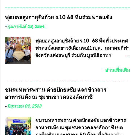
สมาคมฯ ท่านได้เคยประกาศย้ำทุกครั้งว่า พระ
มีนาคม 2564 ที่ผ่านมาพบว่าหลายพื้นที่เขต
ใหม่ที่จะนำเข้ารายการประกวดต้องมี
การเลือกตั้งมีประชาชนร้องเรียนการกระ
ฟุตบอลสูงอายุชิงถ้วย ร.10 68 ทีมร่วมฟาดแข้ง
คุณสมบัติชัดเจนดังนี้ 1.)พระทุกองค์จะต้อง
ทำความผิดกฎหมายการเลือกตั้ง นายณัฏฐ์ ธีร
ตอกโค๊ตและรันหมายเลข (พร้อมทั้งมีการทำ
ณัฐสุภานนท์ เปิดเผยว่า “ยกตัวอย่างในเขต
-
กุมภาพันธ์ 08, 2564
ลายบล๊อก โค๊ด หมายเลข) 2.)ต้องมีการ
พื้นที่เทศบาลนครเชียงใหม่ คณะกรรมการ
ประกาศจำนวนการจัดสร้างให้ชัดเจน ว่าสร้าง
การเลือกตั้งต้องแสวงหาข้อเท็จจริงและดำเนิน
ฟุตบอลสูงอายุชิงถ้วย ร.10 68 ทีมทั่วประเทศ
จำนวนเท่าไหร่ (เพื่อป้องกันการปั๊มเสริมใน
การจัดให้มีการเลือกตั้งใหม่ เพราะมีการร้อง
ฟาดแข้งเตะยาว3เดือนจบ11 ก.ค. สมาคมกีฬา
ภายหลัง) 3.)มีวัตถุประสงค์ที...
เรียนการกระทำความผิดกฎหมายการเลือกตั้ง
จังหวัดแห่งลพบุรี ร่วมกับ มูลนิธิอาทร
เข้ามาเป็นจำนวนมาก โดยจะเข้าหารือกับ
ประชานาถ และ ใจฟ้า อะคาเดมี่ จัดการ
เลขาธิการคณะกรรมการการเลือกตั้ง เพื่อให้
แข่งขันฟุตบอลสูงอายุชิงแชมป์ประเทศไทย ชิง
อ่านเพิ่มเติม
ตั้งคณะกรรมการแสวงหาข้อเท็จจริง เร่งให้มี
ถ้วยพระราชทาน รัชกาลที่ 10 กำหนดแข่งขัน
คำวินิจฉัยออกมา โดยเชื่อว่าคณะกรรมการ
ในเดือน เมษายน ถึงเดือน กรกฏาคม2564
ชมรมทหารพราน ค่ายปักธงชัย แจกข้าวสาร
การเลือกตั้งจะดำเนินการจัดให้มีการเลือกตั้ง
อดีตนักเตะทีมชาติอนุญาตให้ลงแข่งขันได้ ทีม
อาหารแห้ง ณ​ ชุมชนชาวคลองลัดภาชี
ใหม่อีกครั้ง ประธานมูลนิธิธรรมาภิบาลและ
แชมป์ได้รับ 150,000 บาท พร้อมได้สิทธิ์ไป
ต่อต้านทุจริต กล่าวต่ออีกว่า “นครเชียงใหม่
ทัวร์ต่างประเทศอีกด้วย ที่ห้องประชุม โรงทาน
-
มิถุนายน 09, 2563
เป็นเขตพื้นที่เศรษฐกิจอันสำคัญของภาคเหนือ
ครัวการบินกรุงเทพ วัดพระบาทน้ำพุ จังหวัด
ต้องส่งเสริมให้ผู้นำในระดับต่างๆมีหลักธร
ลพบุรี ท่านเจ้าคุณ พระราชวิสุทธิ ประชานาถ
ชมรมทหารพราน ค่ายปักธงชัย แจกข้าวสาร
รมาภิบาลในการบริหารราชการแผ่นดิน คณะ
(หลวงพ่อ อลงกต ) ในฐานะประธานมูลนิธิ
อาหารแห้ง ณ​ ชุมชนชาวคลองลัดภาชี เขต
กรรมการการเลือกตั้งถือเป็นองค์กรอิสระตาม
ประชานาถ และ ประธานอำนวยการจัดการ
ภาษีเจริญ และชุมชน 50 ห้อง เมื่อวันอาทิตย์ที่