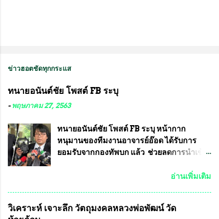
ข่าวฮอตชัดทุกกระแส
ทนายอนันต์ชัย โพสต์ FB ระบุ
-
พฤษภาคม 27, 2563
ทนายอนันต์ชัย โพสต์ FB ระบุ หน้ากาก
หนุมานของทีมงานอาจารย์อ๊อด ได้รับการ
ยอมรับจากกองทัพบก แล้ว ช่วยลดการนำเข้า
ได้ปีละ 600 ล้านบาท นายอนันต์ชัย ไชย
เดช ทนายความชื่อดัง ได้โพสต์ข้อความใน
อ่านเพิ่มเติม
Facebook ส่วนตัว ชี้แจงถึงความคืบหน้าคดี
ที่ได้ร่วมต่อสู้ กับรศ.ดร.วีรชัย พุทธวงศ์ หรือ
วิเคราะห์ เจาะลึก วัตถุมงคลหลวงพ่อพัฒน์ วัด
อาจารย์อ๊อด อาจารย์ประจำภาควิชาเคมี