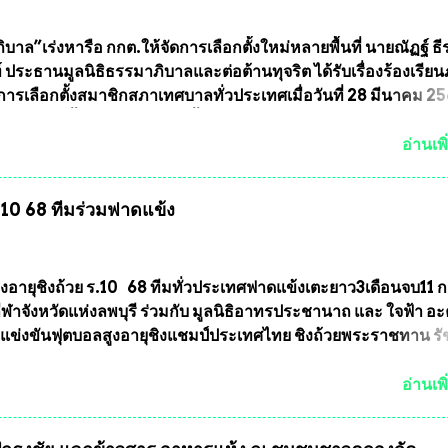
ึ่งท่านนายกสมาคมฯ ท่านได้เคยประกาศย้ำทุกครั้งว่า พระใหม่ที่
ารประกวดต้องมีคุณสมบัติชัดเจนดังนี้ 1.)พระทุกองค์จะต้องตอกโ
บาล”เร่งหารือ กกต.ให้จัดการเลือกตั้งใหม่หลายพื้นที่ นายณัฏฐ์ ธี
มายเลข (พร้อมทั้งมีการทำลายบล๊อก โค๊ด หมายเลข) 2.)ต้องมีกา
 ประธานมูลนิธิธรรมาภิบาลและต่อต้านทุจริต ได้รับเรื่องร้องเรีย
นวนการจัดสร้างให้ชัดเจน ว่าสร้างจำนวนเท่าไหร่ (เพื่อป้องกันก
ารเลือกตั้งสมาชิกสภาเทศบาลทั่วประเทศเมื่อวันที่ 28 มีนาคม 256
ายหลัง) 3.)มีวัตถุประสงค์ที...
บว่าหลายพื้นที่เขตการเลือกตั้งมีประชาชนร้องเรียนการกระทำคว
รเลือกตั้ง นายณัฏฐ์ ธีรณัฐสุภานนท์ เปิดเผยว่า “ยกตัวอย่างในเ
อ่านเพิ
ทศบาลนครเชียงใหม่ คณะกรรมการการเลือกตั้งต้องแสวงหาข้อเท็จจ
ินการจัดให้มีการเลือกตั้งใหม่ เพราะมีการร้องเรียนการกระทำคว
ร.10 68 ทีมร่วมฟาดแข้ง
ารเลือกตั้งเข้ามาเป็นจำนวนมาก โดยจะเข้าหารือกับเลขาธิการ
ารเลือกตั้ง เพื่อให้ตั้งคณะกรรมการแสวงหาข้อเท็จจริง เร่งให้มี
ออกมา โดยเชื่อว่าคณะกรรมการการเลือกตั้งจะดำเนินการจัดให้มี
งใหม่อีกครั้ง ประธานมูลนิธิธรรมาภิบาลและต่อต้านทุจริต กล่าวต่ออ
ูงอายุชิงถ้วย ร.10 68 ทีมทั่วประเทศฟาดแข้งเตะยาว3เดือนจบ11 
งใหม่เป็นเขตพื้นที่เศรษฐกิจอันสำคัญของภาคเหนือ ต้องส่งเสริมให้
าจังหวัดแห่งลพบุรี ร่วมกับ มูลนิธิอาทรประชานาถ และ ใจฟ้า อ
ต่างๆมีหลักธรรมาภิบาลในการบริหารราชการแผ่นดิน คณะกรรม
การแข่งขันฟุตบอลสูงอายุชิงแชมป์ประเทศไทย ชิงถ้วยพระราชทาน ร
ตั้งถือเป็นองค์กรอิสระตามรัฐธรรมนูญที่ต้องใ...
กำหนดแข่งขันในเดือน เมษายน ถึงเดือน กรกฏาคม2564 อดีตนักเตะ
าตให้ลงแข่งขันได้ ทีมแชมป์ได้รับ 150,000 บาท พร้อมได้สิทธิ์ไปท
อ่านเพิ
ทศอีกด้วย ที่ห้องประชุม โรงทานครัวการบินกรุงเทพ วัดพระบาทน้
พบุรี ท่านเจ้าคุณ พระราชวิสุทธิ ประชานาถ (หลวงพ่อ อลงกต ) ใ