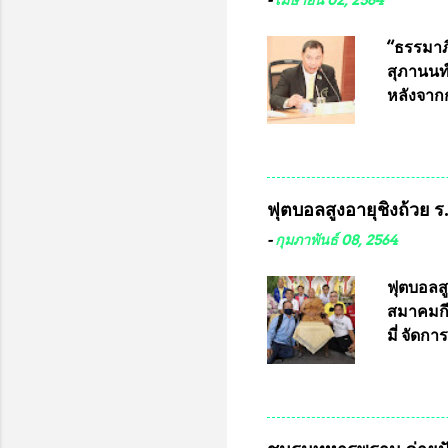
-
เมษายน 02, 2564
พ่อคูณ ซ
เข้ารายก
“ธรรมาภิ
และรันห
สุภานนท์
ประกาศจำ
หลังจากก
เสริมในภ
ผ่านมาพ
กฎหมายกา
พื้นที่เ
และดำเน
ฟุตบอลสูงอายุชิงถ้วย 
กฎหมายก
กรรมการก
-
กุมภาพันธ์ 08, 2564
วินิจฉัย
เลือกตั้
ฟุตบอลส
“นครเชีย
สมาคมกีฬ
ในระดับ
มี่ จัด
การเลือก
ที่ 10 
ชาติอนุญ
ต่างประเ
จังหวัดล