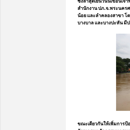
ซึ่งล่าสุดเย็นวันนี้เขื่อน
สำนักงาน ปภ.จ.พระนครศรี
น้อย และลำคลองสาขา โดย
บางบาล และบางปะหัน มีป
ขณะเดียวกันให้เพิ่มการป