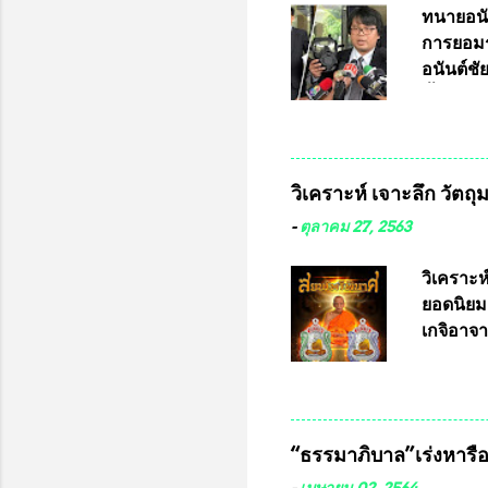
ทนายอนั
การยอมร
อนันต์ช
ชี้แจงถึ
อ๊อด อา
มหาวิทยา
สารพิษทา
วิเคราะห์ เจาะลึก วัตถ
ว่า หน้
เรามีหน
-
ตุลาคม 27, 2563
หลายร้อ
กับประเ
วิเคราะห
ทหารนี้
ยอดนิยม
จำหน่าย
เกจิอาจา
ประกวด”
หมุน แต่
เนื่องจา
ในอนาคต
“ธรรมาภิบาล”เร่งหารือ 
ประกวดแบ
เครื่องห