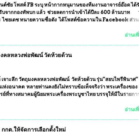
นต์ชัย โพสต์ FB ระบุ หน้ากากหนุมานของทีมงานอาจารย์อ๊อด ได้ร
ับจากกองทัพบก แล้ว ช่วยลดการนำเข้าได้ปีละ 600 ล้านบาท
ัย ไชยเดช ทนายความชื่อดัง ได้โพสต์ข้อความใน Facebook ส่วน
งความคืบหน้าคดีที่ได้ร่วมต่อสู้ กับรศ.ดร.วีรชัย พุทธวงศ์ หรืออาจาร
จารย์ประจำภาควิชาเคมี คณะศิลปศาสตร์และวิทยาศาสตร์
อ่านเพิ
ลัยเกษตรศาสตร์ และทีมงานนักวิจัย ที่ร่วมกันคิดค้น หน้ากากป้อง
งทหาร ( หน้ากากหนุมาน ) ซึ่งทีมงานนักวิจัยของอาจารย์อ๊อด เล็
ุมงคลหลวงพ่อพัฒน์ วัดห้วยด้วน
ากากป้องกันสารพิษทางทหาร ถ้าสามารถผลิตได้ในประเทศไทย จะท
้ากากป้องกันสารพิษทางทหารไม่ต้องนำเข้า ไม่ต้องเปลืองงบประ
ยล้านบาทต่อปี และยังใช้ประโยชน์อื่นอีกมากมาย อันจะเป็นประโย
ทศชาติอย่างยิ่ง ผมจะดีใจและภูมิใจมากหากหน้ากากป้องกันสารพิ
์ เจาะลึก วัตถุมงคลหลวงพ่อพัฒน์ วัดห้วยด้วน รุ่น”สยบไพรีพินาศ” 
ได้รับการผลิตในประเทศลดการนำเข้าโดยเด็ดขาด และสามารถผลิ
แห่งอนาคต หลายท่านคงยังไม่ทราบข้อเท็จจริงว่า พระเครื่องของ
ส่งออกต่างประเทศได้ โดยทีมทนายความและทีมงา...
รย์ที่ทางสมาคมผู้นิยมพระเครื่องพระบูชาไทย บรรจุให้มีในรายกา
แบบถาวร” ล่าสุดก็คือพระเครื่องหลวงพ่อคูณ และพระเครื่องหลวง
พระเครื่องหลวงพ่อคูณ มีเพียงบางรุ่นเท่านั้นที่อยู่ในรายการประก
อ่านเพิ
กพระเครื่องหลวงพ่อคูณ มีการจัดสร้างไว้มากมายหลายร้อยรุ่น ... แ
 หากทางสมาคมฯ มีการบรรจุพระเครื่องหลวงพ่อพัฒน์ ให้มีการ
กกต.ให้จัดการเลือกตั้งใหม่
บถาวรบ้าง ก็คงจะมีการคัดเลือกเพียงบางรุ่นเช่นกัน เนื่องจากพ
ลวงพ่อพัฒน์ ก็มีการจัดสร้างไว้หลายร้อยรุ่นเช่นเดียวกับพระเครื่อ