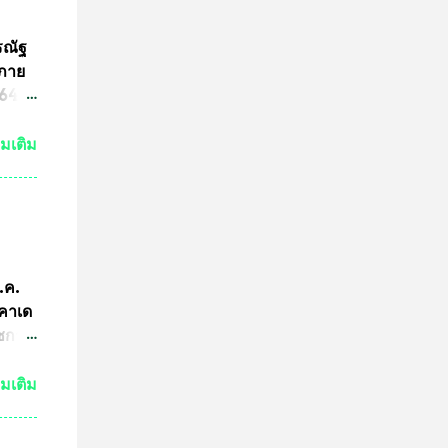
จะนำ
ค๊ต
รณัฐ
ร
นภาย
ารปั๊ม
4 ที่
ามผิด
ขต
่มเติม
ริง
ามผิด
คณะ
คำ
การ
ีกว่า
ก.ค.
ผู้นำ
ะคาเด
การ
ัชกาล
ทีม
ัวร์
่มเติม
ำพุ
นฐานะ