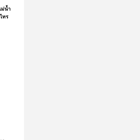
ม่น้ำ
งไทร