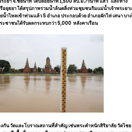
เจ้าพระยา จ.ชัยนาท ได้ปล่อยน้ำที่ 1,500 ลบ.ม./วินาที แล้ว และทาง
อยุธยา ได้สรุปภาพรวมน้ำล้นตลิ่งท่วมชุมชนริมแม่น้ำเจ้าพระยาแ
น้ำไหลเข้าท่วมแล้ว 5 อำเภอ ประกอบด้วย อำเภอผักไห่ เสนา บา
ระชาชนได้รับผลกระทบกว่า 5,000 หลังคาเรือน
้องกัน วัดและโบราณสถานที่สำคัญ เช่นพระตำหนักสิริยาลัย วัดไชย