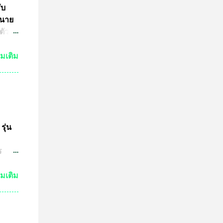
ับ
 นาย
ตัว
ย์
่มเติม
กัน
งเห็น
ำให้
มาณ
ชน์
ษทาง
รุ่น
ต
ร
ปู่
วด
่มเติม
ต่ถ้า
ระ
งหลวง