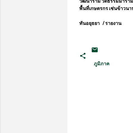
วัฒนาราม วัดธรรมมาราม ร
พื้นที่เกษตรกร เช่นข้าวนา
ทันอยุธยา / รายงาน
ภูมิภาค
ค
ว
า
ม
คิ
ด
เ