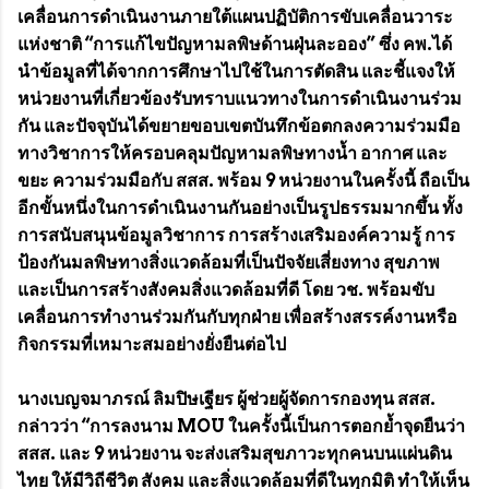
เคลื่อนการดำเนินงานภายใต้แผนปฏิบัติการขับเคลื่อนวาระ
แห่งชาติ “การแก้ไขปัญหามลพิษด้านฝุ่นละออง” ซึ่ง คพ.ได้
นำข้อมูลที่ได้จากการศึกษาไปใช้ในการตัดสิน และชี้แจงให้
หน่วยงานที่เกี่ยวข้องรับทราบแนวทางในการดำเนินงานร่วม
กัน และปัจจุบันได้ขยายขอบเขตบันทึกข้อตกลงความร่วมมือ
ทางวิชาการให้ครอบคลุมปัญหามลพิษทางน้ำ อากาศ และ
ขยะ ความร่วมมือกับ สสส. พร้อม 9 หน่วยงานในครั้งนี้ ถือเป็น
อีกขั้นหนึ่งในการดำเนินงานกันอย่างเป็นรูปธรรมมากขึ้น ทั้ง
การสนับสนุนข้อมูลวิชาการ การสร้างเสริมองค์ความรู้ การ
ป้องกันมลพิษทางสิ่งแวดล้อมที่เป็นปัจจัยเสี่ยงทาง สุขภาพ
และเป็นการสร้างสังคมสิ่งแวดล้อมที่ดี โดย วช. พร้อมขับ
เคลื่อนการทำงานร่วมกันกับทุกฝ่าย เพื่อสร้างสรรค์งานหรือ
กิจกรรมที่เหมาะสมอย่างยั่งยืนต่อไป
นางเบญจมาภรณ์ ลิมปิษเฐียร ผู้ช่วยผู้จัดการกองทุน สสส.
กล่าวว่า “การลงนาม MOU ในครั้งนี้เป็นการตอกย้ำจุดยืนว่า
สสส. และ 9 หน่วยงาน จะส่งเสริมสุขภาวะทุกคนบนแผ่นดิน
ไทย ให้มีวิถีชีวิต สังคม และสิ่งแวดล้อมที่ดีในทุกมิติ ทำให้เห็น