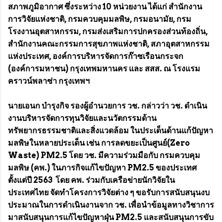
สภาพภูมิอากาศ ซึ่งระหว่าง 10 หน่วยงาน ได้แก่ สำนักงาน
การวิจัยแห่งชาติ, กรมควบคุมมลพิษ, กรมอนามัย, กรม
โรงงานอุตสาหกรรม, กรมส่งเสริมการปกครองส่วนท้องถิ่น,
สำนักงานคณะกรรมการสุขภาพแห่งชาติ, สภาอุตสาหกรรม
แห่งประเทศ, องค์การบริหารจัดการก๊าซเรือนกระจก
(องค์การมหาชน) กรุงเทพมหานคร และ สสส. ณ โรงแรม
คราวน์พลาซ่า กรุงเทพฯ
นายเอนก บำรุงกิจ รองผู้อำนวยการ วช. กล่าวว่า วช. ดำเนิน
งานบริหารจัดการทุนวิจัยและนวัตกรรมด้าน
ทรัพยากรธรรมชาติและสิ่งแวดล้อม ในประเด็นด้านแก้ปัญหา
มลพิษในหลายประเด็น เช่น การลดขยะเป็นศูนย์(Zero
Waste) PM2.5 โดย วช. มีความร่วมมือกับ กรมควบคุม
มลพิษ (คพ.) ในภารกิจแก้ไขปัญหา PM2.5 ของประเทศ
ตั้งแต่ปี 2563 โดย คพ. ร่วมกับเครือข่ายนักวิจัยใน
ประเทศไทย จัดทำโครงการวิจัยต่าง ๆ ขอรับการสนับสนุนงบ
ประมาณในการดำเนินงานจาก วช. เพื่อนำข้อมูลทางวิชาการ
มาสนับสนุนการแก้ไขปัญหาฝุ่น PM2.5 และสนับสนุนการขับ