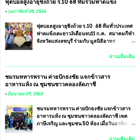
ฟุตบอลสูงอายุชิงถ้วย ร.10 68 ทีมร่วมฟาดแข้ง
คุณสมบัติชัดเจนดังนี้ 1.)พระทุกองค์จะต้อง
ทำความผิดกฎหมายการเลือกตั้ง นายณัฏฐ์ ธีร
ตอกโค๊ตและรันหมายเลข (พร้อมทั้งมีการทำ
ณัฐสุภานนท์ เปิดเผยว่า “ยกตัวอย่างในเขต
-
กุมภาพันธ์ 08, 2564
ลายบล๊อก โค๊ด หมายเลข) 2.)ต้องมีการ
พื้นที่เทศบาลนครเชียงใหม่ คณะกรรมการ
ประกาศจำนวนการจัดสร้างให้ชัดเจน ว่าสร้าง
การเลือกตั้งต้องแสวงหาข้อเท็จจริงและดำเนิน
ฟุตบอลสูงอายุชิงถ้วย ร.10 68 ทีมทั่วประเทศ
จำนวนเท่าไหร่ (เพื่อป้องกันการปั๊มเสริมใน
การจัดให้มีการเลือกตั้งใหม่ เพราะมีการร้อง
ฟาดแข้งเตะยาว3เดือนจบ11 ก.ค. สมาคมกีฬา
ภายหลัง) 3.)มีวัตถุประสงค์ที...
เรียนการกระทำความผิดกฎหมายการเลือกตั้ง
จังหวัดแห่งลพบุรี ร่วมกับ มูลนิธิอาทร
เข้ามาเป็นจำนวนมาก โดยจะเข้าหารือกับ
ประชานาถ และ ใจฟ้า อะคาเดมี่ จัดการ
เลขาธิการคณะกรรมการการเลือกตั้ง เพื่อให้
แข่งขันฟุตบอลสูงอายุชิงแชมป์ประเทศไทย ชิง
อ่านเพิ่มเติม
ตั้งคณะกรรมการแสวงหาข้อเท็จจริง เร่งให้มี
ถ้วยพระราชทาน รัชกาลที่ 10 กำหนดแข่งขัน
คำวินิจฉัยออกมา โดยเชื่อว่าคณะกรรมการ
ในเดือน เมษายน ถึงเดือน กรกฏาคม2564
ชมรมทหารพราน ค่ายปักธงชัย แจกข้าวสาร
การเลือกตั้งจะดำเนินการจัดให้มีการเลือกตั้ง
อดีตนักเตะทีมชาติอนุญาตให้ลงแข่งขันได้ ทีม
อาหารแห้ง ณ​ ชุมชนชาวคลองลัดภาชี
ใหม่อีกครั้ง ประธานมูลนิธิธรรมาภิบาลและ
แชมป์ได้รับ 150,000 บาท พร้อมได้สิทธิ์ไป
ต่อต้านทุจริต กล่าวต่ออีกว่า “นครเชียงใหม่
ทัวร์ต่างประเทศอีกด้วย ที่ห้องประชุม โรงทาน
-
มิถุนายน 09, 2563
เป็นเขตพื้นที่เศรษฐกิจอันสำคัญของภาคเหนือ
ครัวการบินกรุงเทพ วัดพระบาทน้ำพุ จังหวัด
ต้องส่งเสริมให้ผู้นำในระดับต่างๆมีหลักธร
ลพบุรี ท่านเจ้าคุณ พระราชวิสุทธิ ประชานาถ
ชมรมทหารพราน ค่ายปักธงชัย แจกข้าวสาร
รมาภิบาลในการบริหารราชการแผ่นดิน คณะ
(หลวงพ่อ อลงกต ) ในฐานะประธานมูลนิธิ
อาหารแห้ง ณ​ ชุมชนชาวคลองลัดภาชี เขต
กรรมการการเลือกตั้งถือเป็นองค์กรอิสระตาม
ประชานาถ และ ประธานอำนวยการจัดการ
ภาษีเจริญ และชุมชน 50 ห้อง เมื่อวันอาทิตย์ที่
รัฐธรรมนูญที่ต้องใ...
แข่งขันฟุตบอลสูงอายุชิงแชมป์ประเทศไทย ชิง
7 มิถุนายน 2563 ชมรมทหารพราน ค่าย
ถ้วยพระราชทาน สมเด็จพระเจ้าอยู่หัว มหา
ปักธงชัย กรุงเทพมหานครโดย พันเอกสมศักดิ์
อ่านเพิ่มเติม