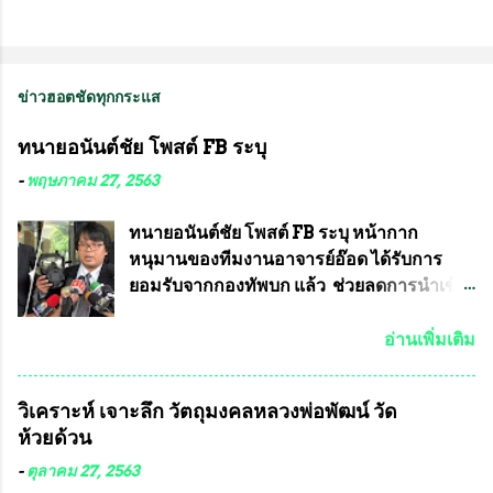
ข่าวฮอตชัดทุกกระแส
ทนายอนันต์ชัย โพสต์ FB ระบุ
-
พฤษภาคม 27, 2563
ทนายอนันต์ชัย โพสต์ FB ระบุ หน้ากาก
หนุมานของทีมงานอาจารย์อ๊อด ได้รับการ
ยอมรับจากกองทัพบก แล้ว ช่วยลดการนำเข้า
ได้ปีละ 600 ล้านบาท นายอนันต์ชัย ไชย
เดช ทนายความชื่อดัง ได้โพสต์ข้อความใน
อ่านเพิ่มเติม
Facebook ส่วนตัว ชี้แจงถึงความคืบหน้าคดี
ที่ได้ร่วมต่อสู้ กับรศ.ดร.วีรชัย พุทธวงศ์ หรือ
วิเคราะห์ เจาะลึก วัตถุมงคลหลวงพ่อพัฒน์ วัด
อาจารย์อ๊อด อาจารย์ประจำภาควิชาเคมี
ห้วยด้วน
คณะศิลปศาสตร์และวิทยาศาสตร์
มหาวิทยาลัยเกษตรศาสตร์ และทีมงานนักวิจัย
-
ตุลาคม 27, 2563