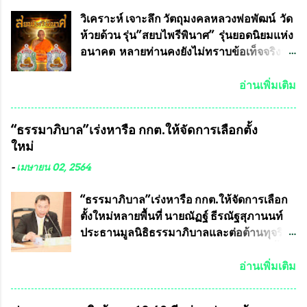
ที่ร่วมกันคิดค้น หน้ากากป้องกันสารพิษทาง
ทหาร ( หน้ากากหนุมาน ) ซึ่งทีมงานนักวิจัย
วิเคราะห์ เจาะลึก วัตถุมงคลหลวงพ่อพัฒน์ วัด
ของอาจารย์อ๊อด เล็งเห็นว่า หน้ากากป้องกัน
ห้วยด้วน รุ่น”สยบไพรีพินาศ” รุ่นยอดนิยมแห่ง
สารพิษทางทหาร ถ้าสามารถผลิตได้ใน
อนาคต หลายท่านคงยังไม่ทราบข้อเท็จจริงว่า
ประเทศไทย จะทำให้เรามีหน้ากากป้องกันสาร
พระเครื่องของเกจิอาจารย์ที่ทางสมาคมผู้นิยม
พิษทางทหารไม่ต้องนำเข้า ไม่ต้องเปลืองงบ
พระเครื่องพระบูชาไทย บรรจุให้มีในรายการ
อ่านเพิ่มเติม
ประมาณหลายร้อยล้านบาทต่อปี และยังใช้
ประกวด”แบบถาวร” ล่าสุดก็คือพระเครื่อง
ประโยชน์อื่นอีกมากมาย อันจะเป็นประโยชน์
หลวงพ่อคูณ และพระเครื่องหลวงปู่หมุน แต่
“ธรรมาภิบาล”เร่งหารือ กกต.ให้จัดการเลือกตั้ง
กับประเทศชาติอย่างยิ่ง ผมจะดีใจและภูมิใจ
พระเครื่องหลวงพ่อคูณ มีเพียงบางรุ่นเท่านั้นที่
ใหม่
มากหากหน้ากากป้องกันสารพิษทางทหารนี้
อยู่ในรายการประกวด เนื่องจากพระเครื่อง
ได้รับการผลิตในประเทศลดการนำเข้าโดยเด็ด
หลวงพ่อคูณ มีการจัดสร้างไว้มากมายหลาย
-
เมษายน 02, 2564
ขาด และสามารถผลิตจำหน่ายส่งออกต่าง
ร้อยรุ่น ... แต่ถ้าในอนาคต หากทางสมาคมฯ มี
ประเทศได้ โดยทีมทนายความและทีม
การบรรจุพระเครื่องหลวงพ่อพัฒน์ ให้มีการ
“ธรรมาภิบาล”เร่งหารือ กกต.ให้จัดการเลือก
งา...
ประกวดแบบถาวรบ้าง ก็คงจะมีการคัดเลือก
ตั้งใหม่หลายพื้นที่ นายณัฏฐ์ ธีรณัฐสุภานนท์
เพียงบางรุ่นเช่นกัน เนื่องจากพระเครื่องหลวง
ประธานมูลนิธิธรรมาภิบาลและต่อต้านทุจริต
พ่อพัฒน์ ก็มีการจัดสร้างไว้หลายร้อยรุ่นเช่น
ได้รับเรื่องร้องเรียนภายหลังจากการเลือกตั้ง
เดียวกับพระเครื่องหลวงพ่อคูณ ซึ่งท่านนายก
สมาชิกสภาเทศบาลทั่วประเทศเมื่อวันที่ 28
อ่านเพิ่มเติม
สมาคมฯ ท่านได้เคยประกาศย้ำทุกครั้งว่า พระ
มีนาคม 2564 ที่ผ่านมาพบว่าหลายพื้นที่เขต
ใหม่ที่จะนำเข้ารายการประกวดต้องมี
การเลือกตั้งมีประชาชนร้องเรียนการกระ