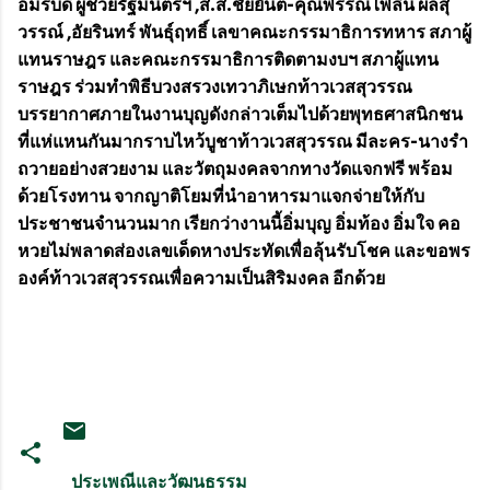
อมรบดี ผู้ช่วยรัฐมนตรีฯ ,ส.ส.ชัยยันต์-คุณพรรณไพลิน ผลสุ
วรรณ์ ,อัยรินทร์ พันธุ์ฤทธิ์ เลขาคณะกรรมาธิการทหาร สภาผู้
แทนราษฎร และคณะกรรมาธิการติดตามงบฯ สภาผู้แทน
ราษฎร ร่วมทำพิธีบวงสรวงเทวาภิเษกท้าวเวสสุวรรณ
บรรยากาศภายในงานบุญดังกล่าวเต็มไปด้วยพุทธศาสนิกชน
ที่แห่แหนกันมากราบไหว้บูชาท้าวเวสสุวรรณ มีละคร-นางรำ
ถวายอย่างสวยงาม และวัตถุมงคลจากทางวัดแจกฟรี พร้อม
ด้วยโรงทาน จากญาติโยมที่นำอาหารมาแจกจ่ายให้กับ
ประชาชนจำนวนมาก เรียกว่างานนี้อิ่มบุญ อิ่มท้อง อิ่มใจ คอ
หวยไม่พลาดส่องเลขเด็ดหางประทัดเพื่อลุ้นรับโชค และขอพร
องค์ท้าวเวสสุวรรณเพื่อความเป็นสิริมงคล อีกด้วย
ประเพณีและวัฒนธรรม