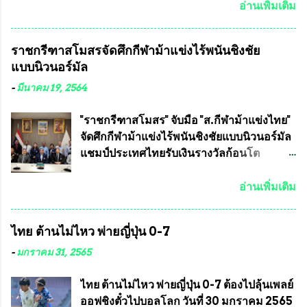
ถ้วยพระราชทาน สมเด็จพระเจ้าอยู่หัว มหา
ปักธงชัย กรุงเทพมหานครโดย พันเอกสมศักดิ์
อ่านเพิ่มเติม
วชิราลงกรณ บดินทรเทพยวรางกูร (รัชกาลที่
เจริญชีพชัยประธานและ ที่ปรึกษากิตติมศักดิ์
10 ) พร้อมด้วย ดร.สุจินต์ สว่างศรี รองประธาน
ชมรมทหารพราน ค่ายปักธงชัย
ราชกรีฑาสโมสรจัดศึกกีฬาม้าแข่งไร้พนันชิงชัย
อำนวยการจัดการแข่งขัน และ นายวีรยุทธ
กรุงเทพมหานคร ได้เป็นประธาน แจก
แบบนิวนอร์มัล
สวัสดี ประธานคณะกรรมการจัดการแข่งขัน
ข้าวสาร อาหารแห้ง ให้กับพี่น้องชุมชนชาว
และคณะทำงาน ได้ร่วมกันประชุมหารือ
คลองลัดภาชี เขตภาษีเจริญ และชุมชน 50
-
มีนาคม 19, 2564
เตรียมความพร้อมจัดการแข่งขันฟุตบอลสูง
ห้อง โดยมี อส.ทพ จำนวน43นาย เสธอิฐและ
อายุ ชิงแชมป์ประเทศไทย ครั้งที่ 1 ประจำปี
ทีมงาน ต้องขออภัย ที่ไม่ได้เอ่ยชื่อเต็มสังกัด
"ราชกรีฑาสโมสร" จับมือ "ส.กีฬาม้าแข่งไทย"
2564 กำหนดแข่งขันระหว่างวันที่ 24
เพราะท่านขอสงวนเอาไว้ พันอากาศเอก ทอง
จัดศึกกีฬาม้าแข่งไร้พนันชิงชัยแบบนิวนอร์มัล
เมษายน จนถึงว...
อินทร์ พรหมสุวรรณ ท่านรองกัมปนาท ผู้ร่วม
แชมป์ประเทศไทยรับเงินรางวัลก้อนโต
ประสานงาน ไม่สามารถเข้าร่วมกิจกรรมใน
แน่นอน เมื่อวันที่ 19 มี.ค.ที่ผ่านมา "เสธ.น้อย"
ครั้งนี้ได้ เนื่องจาก ติดธุระเร่งด่วน จึงได้มอบ
พล.อ.วิชญ เทพหัสดิน ณ อยุธยา นายกสมาคม
อ่านเพิ่มเติม
หมายหน้าที่ ให้กับ รองวิเชียร ทรงมณี ดูแล
กีฬาม้าแข่งไทย เป็นประธานการประชุมการ
ความสงบเรียบร้อย นางฉวีวรรณ ตระกูลธรรม
จัดการแข่งขันร่วมกัน ระหว่างสมาคม
ไทย ต้านไม่ไหว พ่ายญี่ปุ่น 0-7
ประธานชุมชน คลองลัดภาชีเขตภาษีเจริญ
ราชกรีฑาสโมสร กับ สมาคมกีฬาม้าแข่งไทย
สท.ทพ. สมนึก ปัทมาลัยที่ปรึกษา และการแจก
ที่ห้องประชุมมูลนิธิโอลิมปิคไทย (บ้าน
-
มกราคม 31, 2565
ข้าวสารอาหารแห้งในคราวครั้งนี้ก็ได้รับ
อัมพวัน) เทเวศร์ โดยมี นายอำนวย รุ่งศุภกฤตา
ความ ร้องขอจากประธานชุมชนคลองลัดภาชี
นนท์ ประธานคณะกรรมการอำนวยการแข่ง
ไทย ต้านไม่ไหว พ่ายญี่ปุ่น 0-7 ต้องไปลุ้นเพลย์
เขตภาษีเจริญ !!พี่น้องชุมชนได้รับความเดือด
ม้า พร้อมด้วย นายเต็มสุข สุวรรณศร
ออฟชิงตั๋วไปบอลโลก วันที่ 30 มกราคม 2565