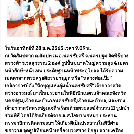
ในวันอาทิตย์ที่ 28 ส.ค.2565 เวลา 9.09 น.
ณ วัดสัมปตาก ต.สัมปทวน อ.นครชัยศรี จ.นครปฐม จัดพิธีบวง
สรวงท้าวเวสสุวรรณ 2 องค์ รูปปั้นขนาดใหญ่ความสูง 4 เมตร
หน้ายักษ์-หน้าเทพ ประดิษฐานหน้าพระอุโบสถ ได้รับความ
เมตตาจากพระครูยติธรรมานุยุต หรือ “หลวงพ่อแป๊ะ”
เกจิอาจารย์ดัง “นักบุญแห่งลุ่มน้ำนครชัยศรี”เจ้าอาวาสวัด
สว่างอารมณ์ มาเป็นประธานในพิธีเบิกเนตร,เจ้าคณะจังหวัด
นครปฐม,เจ้าคณะอำเภอนครชัยศรี,เจ้าคณะตำบล, และรอง
เจ้าอาวาสวัดพระปฐมเจดี พร้อมด้วยพระสงฆ์จำนวน 11 รูปเข้า
ร่วมพิธี โดยได้รับเกียรติจาก ส.ส.ไชยา พรหมา ประธาน
กรรมาธิการติดตามงบฯ ให้เกียรติเป็นประธานในพิธีฝ่าย
ฆราวาส จุดธูปเทียนหน้าเครื่องบวงสรวง ปักธูปถวายเครื่อง