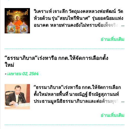
ที่ร่วมกันคิดค้น หน้ากากป้องกันสารพิษทาง
ทหาร ( หน้ากากหนุมาน ) ซึ่งทีมงานนักวิจัย
วิเคราะห์ เจาะลึก วัตถุมงคลหลวงพ่อพัฒน์ วัด
ของอาจารย์อ๊อด เล็งเห็นว่า หน้ากากป้องกัน
ห้วยด้วน รุ่น”สยบไพรีพินาศ” รุ่นยอดนิยมแห่ง
สารพิษทางทหาร ถ้าสามารถผลิตได้ใน
อนาคต หลายท่านคงยังไม่ทราบข้อเท็จจริงว่า
ประเทศไทย จะทำให้เรามีหน้ากากป้องกันสาร
พระเครื่องของเกจิอาจารย์ที่ทางสมาคมผู้นิยม
พิษทางทหารไม่ต้องนำเข้า ไม่ต้องเปลืองงบ
พระเครื่องพระบูชาไทย บรรจุให้มีในรายการ
อ่านเพิ่มเติม
ประมาณหลายร้อยล้านบาทต่อปี และยังใช้
ประกวด”แบบถาวร” ล่าสุดก็คือพระเครื่อง
ประโยชน์อื่นอีกมากมาย อันจะเป็นประโยชน์
หลวงพ่อคูณ และพระเครื่องหลวงปู่หมุน แต่
“ธรรมาภิบาล”เร่งหารือ กกต.ให้จัดการเลือกตั้ง
กับประเทศชาติอย่างยิ่ง ผมจะดีใจและภูมิใจ
พระเครื่องหลวงพ่อคูณ มีเพียงบางรุ่นเท่านั้นที่
ใหม่
มากหากหน้ากากป้องกันสารพิษทางทหารนี้
อยู่ในรายการประกวด เนื่องจากพระเครื่อง
ได้รับการผลิตในประเทศลดการนำเข้าโดยเด็ด
หลวงพ่อคูณ มีการจัดสร้างไว้มากมายหลาย
-
เมษายน 02, 2564
ขาด และสามารถผลิตจำหน่ายส่งออกต่าง
ร้อยรุ่น ... แต่ถ้าในอนาคต หากทางสมาคมฯ มี
ประเทศได้ โดยทีมทนายความและทีม
การบรรจุพระเครื่องหลวงพ่อพัฒน์ ให้มีการ
“ธรรมาภิบาล”เร่งหารือ กกต.ให้จัดการเลือก
งา...
ประกวดแบบถาวรบ้าง ก็คงจะมีการคัดเลือก
ตั้งใหม่หลายพื้นที่ นายณัฏฐ์ ธีรณัฐสุภานนท์
เพียงบางรุ่นเช่นกัน เนื่องจากพระเครื่องหลวง
ประธานมูลนิธิธรรมาภิบาลและต่อต้านทุจริต
พ่อพัฒน์ ก็มีการจัดสร้างไว้หลายร้อยรุ่นเช่น
ได้รับเรื่องร้องเรียนภายหลังจากการเลือกตั้ง
เดียวกับพระเครื่องหลวงพ่อคูณ ซึ่งท่านนายก
สมาชิกสภาเทศบาลทั่วประเทศเมื่อวันที่ 28
อ่านเพิ่มเติม
สมาคมฯ ท่านได้เคยประกาศย้ำทุกครั้งว่า พระ
มีนาคม 2564 ที่ผ่านมาพบว่าหลายพื้นที่เขต
ใหม่ที่จะนำเข้ารายการประกวดต้องมี
การเลือกตั้งมีประชาชนร้องเรียนการกระ