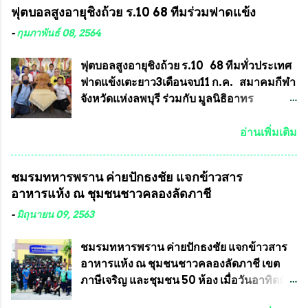
ฟุตบอลสูงอายุชิงถ้วย ร.10 68 ทีมร่วมฟาดแข้ง
คุณสมบัติชัดเจนดังนี้ 1.)พระทุกองค์จะต้อง
ทำความผิดกฎหมายการเลือกตั้ง นายณัฏฐ์ ธีร
ตอกโค๊ตและรันหมายเลข (พร้อมทั้งมีการทำ
ณัฐสุภานนท์ เปิดเผยว่า “ยกตัวอย่างในเขต
-
กุมภาพันธ์ 08, 2564
ลายบล๊อก โค๊ด หมายเลข) 2.)ต้องมีการ
พื้นที่เทศบาลนครเชียงใหม่ คณะกรรมการ
ประกาศจำนวนการจัดสร้างให้ชัดเจน ว่าสร้าง
การเลือกตั้งต้องแสวงหาข้อเท็จจริงและดำเนิน
ฟุตบอลสูงอายุชิงถ้วย ร.10 68 ทีมทั่วประเทศ
จำนวนเท่าไหร่ (เพื่อป้องกันการปั๊มเสริมใน
การจัดให้มีการเลือกตั้งใหม่ เพราะมีการร้อง
ฟาดแข้งเตะยาว3เดือนจบ11 ก.ค. สมาคมกีฬา
ภายหลัง) 3.)มีวัตถุประสงค์ที...
เรียนการกระทำความผิดกฎหมายการเลือกตั้ง
จังหวัดแห่งลพบุรี ร่วมกับ มูลนิธิอาทร
เข้ามาเป็นจำนวนมาก โดยจะเข้าหารือกับ
ประชานาถ และ ใจฟ้า อะคาเดมี่ จัดการ
เลขาธิการคณะกรรมการการเลือกตั้ง เพื่อให้
แข่งขันฟุตบอลสูงอายุชิงแชมป์ประเทศไทย ชิง
อ่านเพิ่มเติม
ตั้งคณะกรรมการแสวงหาข้อเท็จจริง เร่งให้มี
ถ้วยพระราชทาน รัชกาลที่ 10 กำหนดแข่งขัน
คำวินิจฉัยออกมา โดยเชื่อว่าคณะกรรมการ
ในเดือน เมษายน ถึงเดือน กรกฏาคม2564
ชมรมทหารพราน ค่ายปักธงชัย แจกข้าวสาร
การเลือกตั้งจะดำเนินการจัดให้มีการเลือกตั้ง
อดีตนักเตะทีมชาติอนุญาตให้ลงแข่งขันได้ ทีม
อาหารแห้ง ณ​ ชุมชนชาวคลองลัดภาชี
ใหม่อีกครั้ง ประธานมูลนิธิธรรมาภิบาลและ
แชมป์ได้รับ 150,000 บาท พร้อมได้สิทธิ์ไป
ต่อต้านทุจริต กล่าวต่ออีกว่า “นครเชียงใหม่
ทัวร์ต่างประเทศอีกด้วย ที่ห้องประชุม โรงทาน
-
มิถุนายน 09, 2563
เป็นเขตพื้นที่เศรษฐกิจอันสำคัญของภาคเหนือ
ครัวการบินกรุงเทพ วัดพระบาทน้ำพุ จังหวัด
ต้องส่งเสริมให้ผู้นำในระดับต่างๆมีหลักธร
ลพบุรี ท่านเจ้าคุณ พระราชวิสุทธิ ประชานาถ
ชมรมทหารพราน ค่ายปักธงชัย แจกข้าวสาร
รมาภิบาลในการบริหารราชการแผ่นดิน คณะ
(หลวงพ่อ อลงกต ) ในฐานะประธานมูลนิธิ
อาหารแห้ง ณ​ ชุมชนชาวคลองลัดภาชี เขต
กรรมการการเลือกตั้งถือเป็นองค์กรอิสระตาม
ประชานาถ และ ประธานอำนวยการจัดการ
ภาษีเจริญ และชุมชน 50 ห้อง เมื่อวันอาทิตย์ที่
รัฐธรรมนูญที่ต้องใ...
แข่งขันฟุตบอลสูงอายุชิงแชมป์ประเทศไทย ชิง
7 มิถุนายน 2563 ชมรมทหารพราน ค่าย