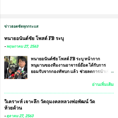
ข่าวฮอตชัดทุกกระแส
ทนายอนันต์ชัย โพสต์ FB ระบุ
-
พฤษภาคม 27, 2563
ทนายอนันต์ชัย โพสต์ FB ระบุ หน้ากาก
หนุมานของทีมงานอาจารย์อ๊อด ได้รับการ
ยอมรับจากกองทัพบก แล้ว ช่วยลดการนำเข้า
ได้ปีละ 600 ล้านบาท นายอนันต์ชัย ไชย
เดช ทนายความชื่อดัง ได้โพสต์ข้อความใน
อ่านเพิ่มเติม
Facebook ส่วนตัว ชี้แจงถึงความคืบหน้าคดี
ที่ได้ร่วมต่อสู้ กับรศ.ดร.วีรชัย พุทธวงศ์ หรือ
วิเคราะห์ เจาะลึก วัตถุมงคลหลวงพ่อพัฒน์ วัด
อาจารย์อ๊อด อาจารย์ประจำภาควิชาเคมี
ห้วยด้วน
คณะศิลปศาสตร์และวิทยาศาสตร์
มหาวิทยาลัยเกษตรศาสตร์ และทีมงานนักวิจัย
-
ตุลาคม 27, 2563