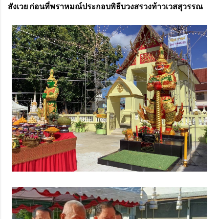
สังเวย ก่อนที่พราหมณ์ประกอบพิธีบวงสรวงท้าวเวสสุวรรณ