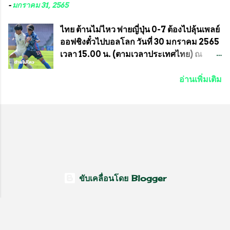
สท.ทพ. สมนึก ปัทมาลัยที่ปรึกษา และการแจก
ที่ห้องประชุมมูลนิธิโอลิมปิคไทย (บ้าน
-
มกราคม 31, 2565
ข้าวสารอาหารแห้งในคราวครั้งนี้ก็ได้รับ
อัมพวัน) เทเวศร์ โดยมี นายอำนวย รุ่งศุภกฤตา
ความ ร้องขอจากประธานชุมชนคลองลัดภาชี
นนท์ ประธานคณะกรรมการอำนวยการแข่ง
ไทย ต้านไม่ไหว พ่ายญี่ปุ่น 0-7 ต้องไปลุ้นเพลย์
เขตภาษีเจริญ !!พี่น้องชุมชนได้รับความเดือด
ม้า พร้อมด้วย นายเต็มสุข สุวรรณศร
ออฟชิงตั๋วไปบอลโลก วันที่ 30 มกราคม 2565
ร้อนจากพิษโรค covid-19 ทำให้การอยู่การ
กรรมการอำนวยการแข่งม้า และรักษาการผู้
เวลา 15.00 น. (ตามเวลาประเทศไทย) ณ
กินได้รับความเ...
จัดการฝ่ายแข่งม้า สมาคมราชกรีฑาสโมสร
สนาม ดีวาน พาทิล สเตเดียม นคร มุมไบ การ
และคณะกรรมการจากทั้งสองฝ่าย เข้าร่วม
แข่งขันฟุตบอลหญิงชิงแชมป์เอเชีย 2022 รอบ
อ่านเพิ่มเติม
ประชุมอย่างพร้อมเพรียง สรุปประเด็นสำคัญ
8 ทีมสุดท้าย ญี่ปุ่น แชมป์กลุ่ม ซี พบกับ ไทย
ของการประชุมดังนี้ ที่ประชุมกำหนดจัดการ
อันดับ 3 จาก กลุ่มบี เกมนี้ ญี่ปุ่นนำทีมมาโดย
แข่งขันกีฬาม้าแข่งชิงแชมป์ประเทศไทย
ซากิ คูมางาอิ กัปตันทีม พร้อมด้วย กองหน้า
ประจำปี 2564 ซึ่งเป็นครั้งแรกของการชิง
อย่าง มานา อิวาบูชิ และ มินา ทานากะ ด้าน
แชมป์ประเทศไทย และเป็นครั้งที่ 2 ของการ
ไทยเกมนี้ ต้องใช้ นัตซึโกะ โทโดโรกิ คุมทีม
แข่งม้ากีฬาที่ไม่เกี่ยวข้องกับการพนัน กำหนด
พร้อมมี สุชาวดี นิลธำรงค์ เป็นกองหน้าคู่กับ
จัดขึ้นในวันที่ 16 พ.ค.นี้ ที่สนามราชกรีฑา
เสาว์ลักษ์ เพ็งงาม ส่วนตรงกลางมี อิรวดี มาค
สโมสร เวลา 12.00 น. เป็นต้นไป ถ่ายทอดสด
รีส และ อิรวดี มาคริส เริ่มเกมมา 15 นาที ญี่ปุ่น
ขับเคลื่อนโดย Blogger
ทางช่องที-สปอร์ต (T-Sport) ของการกีฬา
มาได้จุดโทษ แต่ มานะ อิวาบุชิ ยิงไปติดเซฟ
แห่งประเทศไทย (กกท.) โดยทั้งสองสมาคม...
ของ วราภรณ์ บุญสิงห์ นาทีที่ 27 ญี่ปุ่นที่เดิน
หน้าเข้าใส่ต่อเนื่อง มาได้ประตูออกนำจนได้
และเป็น ยูอิกะ ซูงาซาว่า ที่ยิงเข้าไปให้อดีต