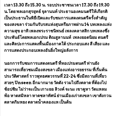
เวลา 13.30 ถึง 15.30 น. รอบประชาชนเวลา 17.30 ถึง 19.30
น.โดย พลเอกสุรยุทธ์ จุลานนท์ ประธานองคมนตรีให้เกียรติ
เป็นประธานในพิธีเปิดและรับชมการเเสดงดนตรีครั้งสำคัญ
ของสงขลา ร่วมกันรับรสแห่งสุนทรียภาพผ่าน 14 บทเพลงเเห่ง
ความสุข อาทิ เพลงพระราชนิพนธ์ เพลงคลาสสิก บทเพลงซึ่ง
ประพันธ์โดยพลเอกเปรม ติณสูลานนท์ เพลงยอดนิยม ดนตรี
และศิลปะการแสดงพื้นเมืองภาคใต้ ประกอบเเสง สี เสียง และ
การเเสดงประกอบเพลงอันยิ่งใหญ่อลังการ
นอกการรับชมการแสดงดนตรี ที่หอเปรมดนตรี ท่านยัง
สามารถเที่ยวชมเมืองสงขลา เมืองแห่งอารยธรรม ที่เริ่มต้น
ประวัติศาสตร์ ราวพุทธศตวรรษที่ 22-24 ซึ่งมีสถานที่เที่ยว
สวยๆ Unseen อีกมากมาย วัดดัง รวมไปถึงตลาด ที่ต้องไป
ช้อปชิม ไม่ว่าจะเป็น เกาะยอ ลิวงค์ จะนะ เขาคูหา วัดแหลม
พ้อ หาดสมิหลา หาดชลาทัศน์ ย่านเมืองเก่าสงขลา เขาตังกวน
ตลาดกิมหยง ตลาดน้ำคลองแห เป็นต้น