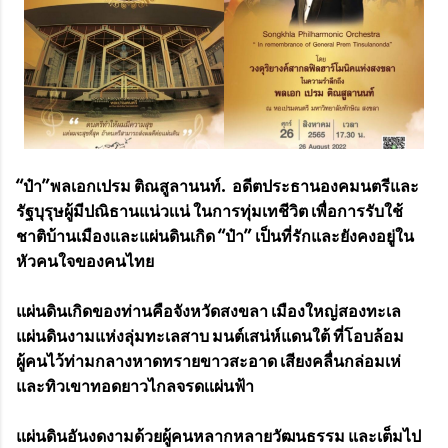
“ป๋า”พลเอกเปรม ติณสูลานนท์. อดีตประธานองคมนตรีและ
รัฐบุรุษผู้มีปณิธานแน่วเเน่ ในการทุ่มเทชีวิต เพื่อการรับใช้
ชาติบ้านเมืองและแผ่นดินเกิด “ป๋า” เป็นที่รักและยังคงอยู่ใน
หัวคนใจของคนไทย
แผ่นดินเกิดของท่านคือจังหวัดสงขลา เมืองใหญ่สองทะเล
แผ่นดินงามแห่งลุ่มทะเลสาบ มนต์เสน่ห์แดนใต้ ที่โอบล้อม
ผู้คนไว้ท่ามกลางหาดทรายขาวสะอาด เสียงคลื่นกล่อมเห่
และทิวเขาทอดยาวไกลจรดเเผ่นฟ้า
แผ่นดินอันงดงามด้วยผู้คนหลากหลายวัฒนธรรม และเต็มไป