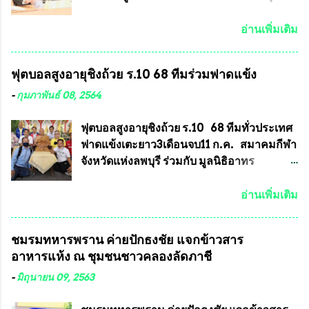
พ่อพัฒน์ ก็มีการจัดสร้างไว้หลายร้อยรุ่นเช่น
ได้รับเรื่องร้องเรียนภายหลังจากการเลือกตั้ง
เดียวกับพระเครื่องหลวงพ่อคูณ ซึ่งท่านนายก
สมาชิกสภาเทศบาลทั่วประเทศเมื่อวันที่ 28
อ่านเพิ่มเติม
สมาคมฯ ท่านได้เคยประกาศย้ำทุกครั้งว่า พระ
มีนาคม 2564 ที่ผ่านมาพบว่าหลายพื้นที่เขต
ใหม่ที่จะนำเข้ารายการประกวดต้องมี
การเลือกตั้งมีประชาชนร้องเรียนการกระ
ฟุตบอลสูงอายุชิงถ้วย ร.10 68 ทีมร่วมฟาดแข้ง
คุณสมบัติชัดเจนดังนี้ 1.)พระทุกองค์จะต้อง
ทำความผิดกฎหมายการเลือกตั้ง นายณัฏฐ์ ธีร
ตอกโค๊ตและรันหมายเลข (พร้อมทั้งมีการทำ
ณัฐสุภานนท์ เปิดเผยว่า “ยกตัวอย่างในเขต
-
กุมภาพันธ์ 08, 2564
ลายบล๊อก โค๊ด หมายเลข) 2.)ต้องมีการ
พื้นที่เทศบาลนครเชียงใหม่ คณะกรรมการ
ประกาศจำนวนการจัดสร้างให้ชัดเจน ว่าสร้าง
การเลือกตั้งต้องแสวงหาข้อเท็จจริงและดำเนิน
ฟุตบอลสูงอายุชิงถ้วย ร.10 68 ทีมทั่วประเทศ
จำนวนเท่าไหร่ (เพื่อป้องกันการปั๊มเสริมใน
การจัดให้มีการเลือกตั้งใหม่ เพราะมีการร้อง
ฟาดแข้งเตะยาว3เดือนจบ11 ก.ค. สมาคมกีฬา
ภายหลัง) 3.)มีวัตถุประสงค์ที...
เรียนการกระทำความผิดกฎหมายการเลือกตั้ง
จังหวัดแห่งลพบุรี ร่วมกับ มูลนิธิอาทร
เข้ามาเป็นจำนวนมาก โดยจะเข้าหารือกับ
ประชานาถ และ ใจฟ้า อะคาเดมี่ จัดการ
เลขาธิการคณะกรรมการการเลือกตั้ง เพื่อให้
แข่งขันฟุตบอลสูงอายุชิงแชมป์ประเทศไทย ชิง
อ่านเพิ่มเติม
ตั้งคณะกรรมการแสวงหาข้อเท็จจริง เร่งให้มี
ถ้วยพระราชทาน รัชกาลที่ 10 กำหนดแข่งขัน
คำวินิจฉัยออกมา โดยเชื่อว่าคณะกรรมการ
ในเดือน เมษายน ถึงเดือน กรกฏาคม2564
ชมรมทหารพราน ค่ายปักธงชัย แจกข้าวสาร
การเลือกตั้งจะดำเนินการจัดให้มีการเลือกตั้ง
อดีตนักเตะทีมชาติอนุญาตให้ลงแข่งขันได้ ทีม
อาหารแห้ง ณ​ ชุมชนชาวคลองลัดภาชี
ใหม่อีกครั้ง ประธานมูลนิธิธรรมาภิบาลและ
แชมป์ได้รับ 150,000 บาท พร้อมได้สิทธิ์ไป
ต่อต้านทุจริต กล่าวต่ออีกว่า “นครเชียงใหม่
ทัวร์ต่างประเทศอีกด้วย ที่ห้องประชุม โรงทาน
-
มิถุนายน 09, 2563
เป็นเขตพื้นที่เศรษฐกิจอันสำคัญของภาคเหนือ
ครัวการบินกรุงเทพ วัดพระบาทน้ำพุ จังหวัด