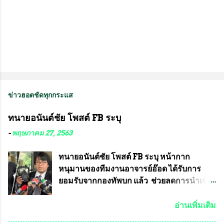
ข่าวฮอตชัดทุกกระแส
ทนายอนันต์ชัย โพสต์ FB ระบุ
-
พฤษภาคม 27, 2563
ทนายอนันต์ชัย โพสต์ FB ระบุ หน้ากาก
หนุมานของทีมงานอาจารย์อ๊อด ได้รับการ
ยอมรับจากกองทัพบก แล้ว ช่วยลดการนำเข้า
ได้ปีละ 600 ล้านบาท นายอนันต์ชัย ไชย
เดช ทนายความชื่อดัง ได้โพสต์ข้อความใน
อ่านเพิ่มเติม
Facebook ส่วนตัว ชี้แจงถึงความคืบหน้าคดี