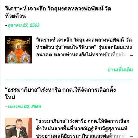
ที่ได้ร่วมต่อสู้ กับรศ.ดร.วีรชัย พุทธวงศ์ หรือ
วิเคราะห์ เจาะลึก วัตถุมงคลหลวงพ่อพัฒน์ วัด
อาจารย์อ๊อด อาจารย์ประจำภาควิชาเคมี
ห้วยด้วน
คณะศิลปศาสตร์และวิทยาศาสตร์
มหาวิทยาลัยเกษตรศาสตร์ และทีมงานนักวิจัย
-
ตุลาคม 27, 2563
ที่ร่วมกันคิดค้น หน้ากากป้องกันสารพิษทาง
ทหาร ( หน้ากากหนุมาน ) ซึ่งทีมงานนักวิจัย
วิเคราะห์ เจาะลึก วัตถุมงคลหลวงพ่อพัฒน์ วัด
ของอาจารย์อ๊อด เล็งเห็นว่า หน้ากากป้องกัน
ห้วยด้วน รุ่น”สยบไพรีพินาศ” รุ่นยอดนิยมแห่ง
สารพิษทางทหาร ถ้าสามารถผลิตได้ใน
อนาคต หลายท่านคงยังไม่ทราบข้อเท็จจริงว่า
ประเทศไทย จะทำให้เรามีหน้ากากป้องกันสาร
พระเครื่องของเกจิอาจารย์ที่ทางสมาคมผู้นิยม
พิษทางทหารไม่ต้องนำเข้า ไม่ต้องเปลืองงบ
พระเครื่องพระบูชาไทย บรรจุให้มีในรายการ
อ่านเพิ่มเติม
ประมาณหลายร้อยล้านบาทต่อปี และยังใช้
ประกวด”แบบถาวร” ล่าสุดก็คือพระเครื่อง
ประโยชน์อื่นอีกมากมาย อันจะเป็นประโยชน์
หลวงพ่อคูณ และพระเครื่องหลวงปู่หมุน แต่
“ธรรมาภิบาล”เร่งหารือ กกต.ให้จัดการเลือกตั้ง
กับประเทศชาติอย่างยิ่ง ผมจะดีใจและภูมิใจ
พระเครื่องหลวงพ่อคูณ มีเพียงบางรุ่นเท่านั้นที่
ใหม่
มากหากหน้ากากป้องกันสารพิษทางทหารนี้
อยู่ในรายการประกวด เนื่องจากพระเครื่อง
ได้รับการผลิตในประเทศลดการนำเข้าโดยเด็ด
หลวงพ่อคูณ มีการจัดสร้างไว้มากมายหลาย
-
เมษายน 02, 2564
ขาด และสามารถผลิตจำหน่ายส่งออกต่าง
ร้อยรุ่น ... แต่ถ้าในอนาคต หากทางสมาคมฯ มี
ประเทศได้ โดยทีมทนายความและทีม
การบรรจุพระเครื่องหลวงพ่อพัฒน์ ให้มีการ
“ธรรมาภิบาล”เร่งหารือ กกต.ให้จัดการเลือก
งา...
ประกวดแบบถาวรบ้าง ก็คงจะมีการคัดเลือก
ตั้งใหม่หลายพื้นที่ นายณัฏฐ์ ธีรณัฐสุภานนท์
เพียงบางรุ่นเช่นกัน เนื่องจากพระเครื่องหลวง
ประธานมูลนิธิธรรมาภิบาลและต่อต้านทุจริต