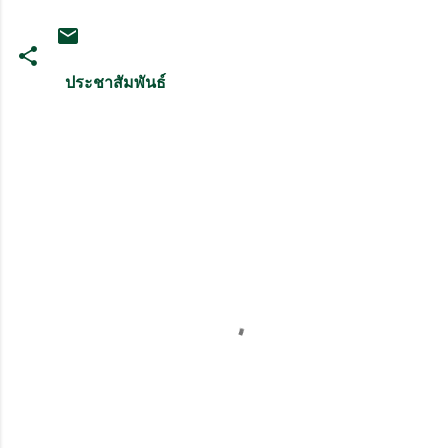
ประชาสัมพันธ์
ค
ว
า
ม
คิ
ด
เ
ห็
น