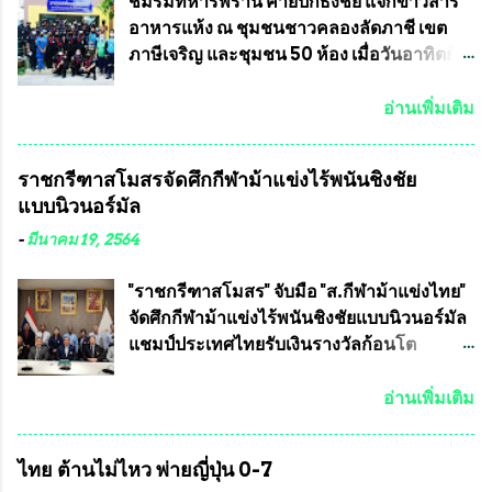
ต้องส่งเสริมให้ผู้นำในระดับต่างๆมีหลักธร
ลพบุรี ท่านเจ้าคุณ พระราชวิสุทธิ ประชานาถ
ชมรมทหารพราน ค่ายปักธงชัย แจกข้าวสาร
รมาภิบาลในการบริหารราชการแผ่นดิน คณะ
(หลวงพ่อ อลงกต ) ในฐานะประธานมูลนิธิ
อาหารแห้ง ณ​ ชุมชนชาวคลองลัดภาชี เขต
กรรมการการเลือกตั้งถือเป็นองค์กรอิสระตาม
ประชานาถ และ ประธานอำนวยการจัดการ
ภาษีเจริญ และชุมชน 50 ห้อง เมื่อวันอาทิตย์ที่
รัฐธรรมนูญที่ต้องใ...
แข่งขันฟุตบอลสูงอายุชิงแชมป์ประเทศไทย ชิง
7 มิถุนายน 2563 ชมรมทหารพราน ค่าย
ถ้วยพระราชทาน สมเด็จพระเจ้าอยู่หัว มหา
ปักธงชัย กรุงเทพมหานครโดย พันเอกสมศักดิ์
อ่านเพิ่มเติม
วชิราลงกรณ บดินทรเทพยวรางกูร (รัชกาลที่
เจริญชีพชัยประธานและ ที่ปรึกษากิตติมศักดิ์
10 ) พร้อมด้วย ดร.สุจินต์ สว่างศรี รองประธาน
ชมรมทหารพราน ค่ายปักธงชัย
ราชกรีฑาสโมสรจัดศึกกีฬาม้าแข่งไร้พนันชิงชัย
อำนวยการจัดการแข่งขัน และ นายวีรยุทธ
กรุงเทพมหานคร ได้เป็นประธาน แจก
แบบนิวนอร์มัล
สวัสดี ประธานคณะกรรมการจัดการแข่งขัน
ข้าวสาร อาหารแห้ง ให้กับพี่น้องชุมชนชาว
และคณะทำงาน ได้ร่วมกันประชุมหารือ
คลองลัดภาชี เขตภาษีเจริญ และชุมชน 50
-
มีนาคม 19, 2564
เตรียมความพร้อมจัดการแข่งขันฟุตบอลสูง
ห้อง โดยมี อส.ทพ จำนวน43นาย เสธอิฐและ
อายุ ชิงแชมป์ประเทศไทย ครั้งที่ 1 ประจำปี
ทีมงาน ต้องขออภัย ที่ไม่ได้เอ่ยชื่อเต็มสังกัด
"ราชกรีฑาสโมสร" จับมือ "ส.กีฬาม้าแข่งไทย"
2564 กำหนดแข่งขันระหว่างวันที่ 24
เพราะท่านขอสงวนเอาไว้ พันอากาศเอก ทอง
จัดศึกกีฬาม้าแข่งไร้พนันชิงชัยแบบนิวนอร์มัล
เมษายน จนถึงว...
อินทร์ พรหมสุวรรณ ท่านรองกัมปนาท ผู้ร่วม
แชมป์ประเทศไทยรับเงินรางวัลก้อนโต
ประสานงาน ไม่สามารถเข้าร่วมกิจกรรมใน
แน่นอน เมื่อวันที่ 19 มี.ค.ที่ผ่านมา "เสธ.น้อย"
ครั้งนี้ได้ เนื่องจาก ติดธุระเร่งด่วน จึงได้มอบ
พล.อ.วิชญ เทพหัสดิน ณ อยุธยา นายกสมาคม
อ่านเพิ่มเติม
หมายหน้าที่ ให้กับ รองวิเชียร ทรงมณี ดูแล
กีฬาม้าแข่งไทย เป็นประธานการประชุมการ
ความสงบเรียบร้อย นางฉวีวรรณ ตระกูลธรรม
จัดการแข่งขันร่วมกัน ระหว่างสมาคม
ไทย ต้านไม่ไหว พ่ายญี่ปุ่น 0-7
ประธานชุมชน คลองลัดภาชีเขตภาษีเจริญ
ราชกรีฑาสโมสร กับ สมาคมกีฬาม้าแข่งไทย