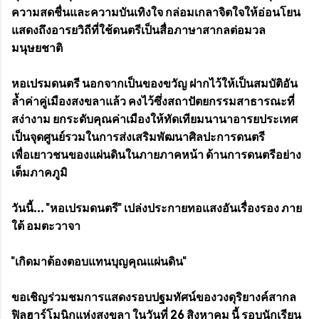
ความสดชื่นและความบันเทิงใจ กล่อมเกลาจิตใจให้อ่อนโยน
แสดงถึงอารยวิถีที่ใช้ดนตรีเป็นสื่อภาษาสากลต่อมวล
มนุษยชาติ
หอเปรมดนตรี นอกจากเป็นของขวัญ ฝากไว้ให้เป็นสมบัติอัน
ล้ำค่าคู่เมืองสงขลาแล้ว คงไว้ซึ่งสถาปัตยกรรมสาธารณะที่
สง่างาม ยกระดับคุณค่าเมืองให้ทัดเทียมนานาอารยประเทศ
เป็นจุดศูนย์รวมในการส่งเสริมพัฒนาศิลปะการดนตรี
เพื่อเยาวชนของแผ่นดินในภายภาคหน้า ด้านการดนตรีอย่าง
เต็มภาคภูมิ
วันนี้... "หอเปรมดนตรี" เปล่งประกายทอแสงอันเรื่องรอง ภาย
ใต้ อมตะวาจา
"เกิดมาต้องตอบแทนบุญคุณแผ่นดิน"
ขอเชิญร่วมชมการแสดงรอบปฐมทัศน์ของวงดุริยางค์สากล
ฟิลฮาร์โมนิกแห่งสงขลา ในวันที่ 26 สิงหาคม นี้ รอบนักเรียน