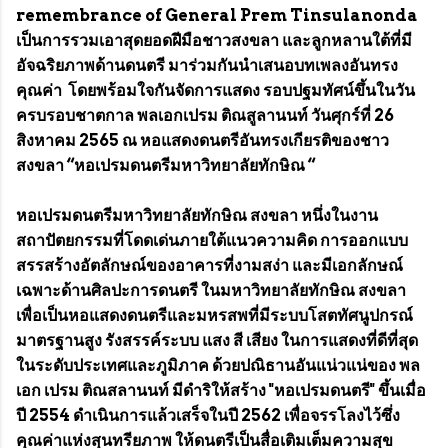
remembrance of General Prem Tinsulanonda
เป็นการรวมเอาสุดยอดฝีมือชาวสงขลา และลูกหลานใต้ที่มี
อัจฉริยภาพด้านดนตรี มาร่วมกันนำเสนอบทเพลงอันทรง
คุณค่า โดยพร้อมใจกันจัดการแสดง รอบปฐมทัศน์ขึ้นในวัน
ครบรอบชาตกาล พลเอกเปรม ติณสูลานนท์ วันศุกร์ที่ 26
สิงหาคม 2565 ณ หอแสดงดนตรีอันทรงเกียรติของชาว
สงขลา “หอเปรมดนตรีมหาวิทยาลัยทักษิณ “
หอเปรมดนตรีมหาวิทยาลัยทักษิณ สงขลา หนึ่งในงาน
สถาปัตยกรรมที่โดดเด่นภายใต้แนวความคิด การออกแบบ
สรรสร้างอัตลักษณ์ของอาคารที่งามสง่า และมีเอกลักษณ์
เฉพาะด้านศิลปะการดนตรี ในมหาวิทยาลัยทักษิณ สงขลา
เพื่อเป็นหอแสดงดนตรีและมหรสพที่มีระบบโสตทัศนูปกรณ์
มาตรฐานสูง รังสรรค์ระบบ แสง สี เสียง ในการแสดงที่ดีที่สุด
ในระดับประเทศและภูมิภาค ด้วยปณิธานอันแน่วแน่ของ พล
เอก เปรม ติณสลานนท์ มีดำริให้สร้าง "หอเปรมดนตรี" ขึ้นเมื่อ
ปี 2554 ดำเนินการแล้วเสร็จในปี 2562 เพื่อจรรโลงไว้ซึ่ง
คุณค่าแห่งสุนทรียภาพ ให้ดนตรีเป็นสื่อเติมเต็มความสุข