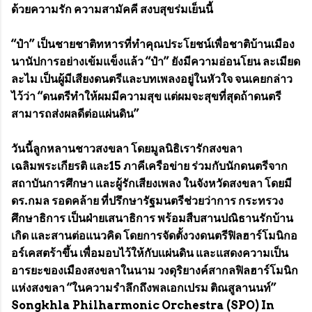
ด้วยความรัก ความสามัคคี สงบสุขร่มเย็นนี้
“ป๋า” เป็นชายชาติทหารที่ทำคุณประโยชน์เพื่อชาติบ้านเมือง
นานัปการอย่างเข้มแข็งแล้ว “ป๋า” ยังมีความอ่อนโยน ละเมียด
ละไม เป็นผู้มีเสียงดนตรีและบทเพลงอยู่ในหัวใจ จนเคยกล่าว
ไว้ว่า “ดนตรีทำให้ผมมีความสุข แต่ผมจะสุขที่สุดถ้าดนตรี
สามารถส่งผลดีต่อแผ่นดิน”
วันนี้ลูกหลานชาวสงขลา โดยมูลนิธิเรารักสงขลา
เฉลิมพระเกียรติ และ15 ภาคีเครือข่าย ร่วมกับนักดนตรีจาก
สถาบันการศึกษา เเละผู้รักเสียงเพลง ในจังหวัดสงขลา โดยมี
ดร.กมล รอดคล้าย ที่ปรึกษารัฐมนตรีช่วยว่าการ กระทรวง
ศึกษาธิการ เป็นฝ่ายเสนาธิการ พร้อมสืบสานปณิธานรักบ้าน
เกิด และสานต่อแนวคิด โดยการจัดตั้งวงดนตรีฟิลฮาร์โมนิกอ
อร์เคสตร้าขึ้น เพื่อมอบไว้ให้กับเเผ่นดิน และแสดงความเป็น
อารยะของเมืองสงขลาในนาม วงดุริยางค์สากลฟิลฮาร์โมนิก
แห่งสงขลา “ในความรำลึกถึงพลเอกเปรม ติณสูลานนท์”
Songkhla Philharmonic Orchestra (SPO) In