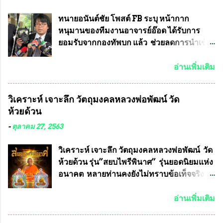
ทนายอนันต์ชัย โพสต์ FB ระบุ หน้ากาก
หนุมานของทีมงานอาจารย์อ๊อด ได้รับการ
ยอมรับจากกองทัพบก แล้ว ช่วยลดการนำเข้า
ได้ปีละ 600 ล้านบาท นายอนันต์ชัย ไชย
เดช ทนายความชื่อดัง ได้โพสต์ข้อความใน
อ่านเพิ่มเติม
Facebook ส่วนตัว ชี้แจงถึงความคืบหน้าคดี
ที่ได้ร่วมต่อสู้ กับรศ.ดร.วีรชัย พุทธวงศ์ หรือ
วิเคราะห์ เจาะลึก วัตถุมงคลหลวงพ่อพัฒน์ วัด
อาจารย์อ๊อด อาจารย์ประจำภาควิชาเคมี
ห้วยด้วน
คณะศิลปศาสตร์และวิทยาศาสตร์
มหาวิทยาลัยเกษตรศาสตร์ และทีมงานนักวิจัย
-
ตุลาคม 27, 2563
ที่ร่วมกันคิดค้น หน้ากากป้องกันสารพิษทาง
ทหาร ( หน้ากากหนุมาน ) ซึ่งทีมงานนักวิจัย
วิเคราะห์ เจาะลึก วัตถุมงคลหลวงพ่อพัฒน์ วัด
ของอาจารย์อ๊อด เล็งเห็นว่า หน้ากากป้องกัน
ห้วยด้วน รุ่น”สยบไพรีพินาศ” รุ่นยอดนิยมแห่ง
สารพิษทางทหาร ถ้าสามารถผลิตได้ใน
อนาคต หลายท่านคงยังไม่ทราบข้อเท็จจริงว่า
ประเทศไทย จะทำให้เรามีหน้ากากป้องกันสาร
พระเครื่องของเกจิอาจารย์ที่ทางสมาคมผู้นิยม
พิษทางทหารไม่ต้องนำเข้า ไม่ต้องเปลืองงบ
พระเครื่องพระบูชาไทย บรรจุให้มีในรายการ
อ่านเพิ่มเติม
ประมาณหลายร้อยล้านบาทต่อปี และยังใช้
ประกวด”แบบถาวร” ล่าสุดก็คือพระเครื่อง
ประโยชน์อื่นอีกมากมาย อันจะเป็นประโยชน์
หลวงพ่อคูณ และพระเครื่องหลวงปู่หมุน แต่