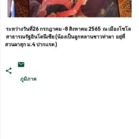
ระหว่างวันที่26 กรกฎาคม -8 สิงหาคม 2565 ณ เมืองโซโล
สาธารณรัฐอินโดนีเซีย (น้องเป็นลูกหลานชาวท่าผา อยุ่ที่
สวนผาสุก ม.4 ปากแรต )
ภูมิภาค
ค
ว
า
ม
คิ
ด