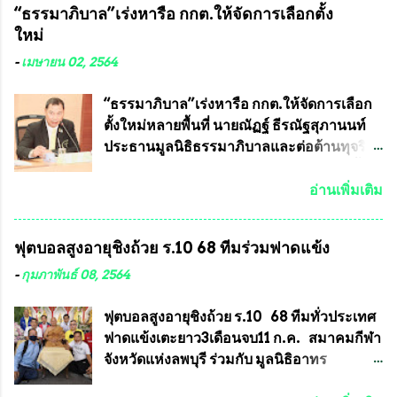
“ธรรมาภิบาล”เร่งหารือ กกต.ให้จัดการเลือกตั้ง
กับประเทศชาติอย่างยิ่ง ผมจะดีใจและภูมิใจ
พระเครื่องหลวงพ่อคูณ มีเพียงบางรุ่นเท่านั้นที่
ใหม่
มากหากหน้ากากป้องกันสารพิษทางทหารนี้
อยู่ในรายการประกวด เนื่องจากพระเครื่อง
ได้รับการผลิตในประเทศลดการนำเข้าโดยเด็ด
หลวงพ่อคูณ มีการจัดสร้างไว้มากมายหลาย
-
เมษายน 02, 2564
ขาด และสามารถผลิตจำหน่ายส่งออกต่าง
ร้อยรุ่น ... แต่ถ้าในอนาคต หากทางสมาคมฯ มี
ประเทศได้ โดยทีมทนายความและทีม
การบรรจุพระเครื่องหลวงพ่อพัฒน์ ให้มีการ
“ธรรมาภิบาล”เร่งหารือ กกต.ให้จัดการเลือก
งา...
ประกวดแบบถาวรบ้าง ก็คงจะมีการคัดเลือก
ตั้งใหม่หลายพื้นที่ นายณัฏฐ์ ธีรณัฐสุภานนท์
เพียงบางรุ่นเช่นกัน เนื่องจากพระเครื่องหลวง
ประธานมูลนิธิธรรมาภิบาลและต่อต้านทุจริต
พ่อพัฒน์ ก็มีการจัดสร้างไว้หลายร้อยรุ่นเช่น
ได้รับเรื่องร้องเรียนภายหลังจากการเลือกตั้ง
เดียวกับพระเครื่องหลวงพ่อคูณ ซึ่งท่านนายก
สมาชิกสภาเทศบาลทั่วประเทศเมื่อวันที่ 28
อ่านเพิ่มเติม
สมาคมฯ ท่านได้เคยประกาศย้ำทุกครั้งว่า พระ
มีนาคม 2564 ที่ผ่านมาพบว่าหลายพื้นที่เขต
ใหม่ที่จะนำเข้ารายการประกวดต้องมี
การเลือกตั้งมีประชาชนร้องเรียนการกระ
ฟุตบอลสูงอายุชิงถ้วย ร.10 68 ทีมร่วมฟาดแข้ง
คุณสมบัติชัดเจนดังนี้ 1.)พระทุกองค์จะต้อง
ทำความผิดกฎหมายการเลือกตั้ง นายณัฏฐ์ ธีร
ตอกโค๊ตและรันหมายเลข (พร้อมทั้งมีการทำ
ณัฐสุภานนท์ เปิดเผยว่า “ยกตัวอย่างในเขต
-
กุมภาพันธ์ 08, 2564
ลายบล๊อก โค๊ด หมายเลข) 2.)ต้องมีการ
พื้นที่เทศบาลนครเชียงใหม่ คณะกรรมการ
ประกาศจำนวนการจัดสร้างให้ชัดเจน ว่าสร้าง
การเลือกตั้งต้องแสวงหาข้อเท็จจริงและดำเนิน
ฟุตบอลสูงอายุชิงถ้วย ร.10 68 ทีมทั่วประเทศ
จำนวนเท่าไหร่ (เพื่อป้องกันการปั๊มเสริมใน
การจัดให้มีการเลือกตั้งใหม่ เพราะมีการร้อง
ฟาดแข้งเตะยาว3เดือนจบ11 ก.ค. สมาคมกีฬา
ภายหลัง) 3.)มีวัตถุประสงค์ที...
เรียนการกระทำความผิดกฎหมายการเลือกตั้ง
จังหวัดแห่งลพบุรี ร่วมกับ มูลนิธิอาทร
เข้ามาเป็นจำนวนมาก โดยจะเข้าหารือกับ
ประชานาถ และ ใจฟ้า อะคาเดมี่ จัดการ