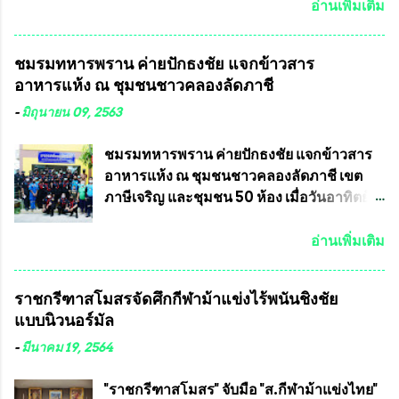
เลขาธิการคณะกรรมการการเลือกตั้ง เพื่อให้
แข่งขันฟุตบอลสูงอายุชิงแชมป์ประเทศไทย ชิง
อ่านเพิ่มเติม
ตั้งคณะกรรมการแสวงหาข้อเท็จจริง เร่งให้มี
ถ้วยพระราชทาน รัชกาลที่ 10 กำหนดแข่งขัน
คำวินิจฉัยออกมา โดยเชื่อว่าคณะกรรมการ
ในเดือน เมษายน ถึงเดือน กรกฏาคม2564
ชมรมทหารพราน ค่ายปักธงชัย แจกข้าวสาร
การเลือกตั้งจะดำเนินการจัดให้มีการเลือกตั้ง
อดีตนักเตะทีมชาติอนุญาตให้ลงแข่งขันได้ ทีม
อาหารแห้ง ณ​ ชุมชนชาวคลองลัดภาชี
ใหม่อีกครั้ง ประธานมูลนิธิธรรมาภิบาลและ
แชมป์ได้รับ 150,000 บาท พร้อมได้สิทธิ์ไป
ต่อต้านทุจริต กล่าวต่ออีกว่า “นครเชียงใหม่
ทัวร์ต่างประเทศอีกด้วย ที่ห้องประชุม โรงทาน
-
มิถุนายน 09, 2563
เป็นเขตพื้นที่เศรษฐกิจอันสำคัญของภาคเหนือ
ครัวการบินกรุงเทพ วัดพระบาทน้ำพุ จังหวัด
ต้องส่งเสริมให้ผู้นำในระดับต่างๆมีหลักธร
ลพบุรี ท่านเจ้าคุณ พระราชวิสุทธิ ประชานาถ
ชมรมทหารพราน ค่ายปักธงชัย แจกข้าวสาร
รมาภิบาลในการบริหารราชการแผ่นดิน คณะ
(หลวงพ่อ อลงกต ) ในฐานะประธานมูลนิธิ
อาหารแห้ง ณ​ ชุมชนชาวคลองลัดภาชี เขต
กรรมการการเลือกตั้งถือเป็นองค์กรอิสระตาม
ประชานาถ และ ประธานอำนวยการจัดการ
ภาษีเจริญ และชุมชน 50 ห้อง เมื่อวันอาทิตย์ที่
รัฐธรรมนูญที่ต้องใ...
แข่งขันฟุตบอลสูงอายุชิงแชมป์ประเทศไทย ชิง
7 มิถุนายน 2563 ชมรมทหารพราน ค่าย
ถ้วยพระราชทาน สมเด็จพระเจ้าอยู่หัว มหา
ปักธงชัย กรุงเทพมหานครโดย พันเอกสมศักดิ์
อ่านเพิ่มเติม
วชิราลงกรณ บดินทรเทพยวรางกูร (รัชกาลที่
เจริญชีพชัยประธานและ ที่ปรึกษากิตติมศักดิ์
10 ) พร้อมด้วย ดร.สุจินต์ สว่างศรี รองประธาน
ชมรมทหารพราน ค่ายปักธงชัย
ราชกรีฑาสโมสรจัดศึกกีฬาม้าแข่งไร้พนันชิงชัย
อำนวยการจัดการแข่งขัน และ นายวีรยุทธ
กรุงเทพมหานคร ได้เป็นประธาน แจก
แบบนิวนอร์มัล
สวัสดี ประธานคณะกรรมการจัดการแข่งขัน
ข้าวสาร อาหารแห้ง ให้กับพี่น้องชุมชนชาว
และคณะทำงาน ได้ร่วมกันประชุมหารือ
คลองลัดภาชี เขตภาษีเจริญ และชุมชน 50
-
มีนาคม 19, 2564
เตรียมความพร้อมจัดการแข่งขันฟุตบอลสูง
ห้อง โดยมี อส.ทพ จำนวน43นาย เสธอิฐและ
อายุ ชิงแชมป์ประเทศไทย ครั้งที่ 1 ประจำปี
ทีมงาน ต้องขออภัย ที่ไม่ได้เอ่ยชื่อเต็มสังกัด
"ราชกรีฑาสโมสร" จับมือ "ส.กีฬาม้าแข่งไทย"