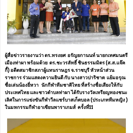
ผู้สื่อข่าวรายงานว่า ดร.ทรงยศ อรัญยกานนท์ นายกเทศมนตรี
เมืองท่าผา พร้อมด้วย ดร.ชะวรลัทธิ์ ชินธรรมมิตร (ส.ส.แจ๊ค
กี้) อดีตสมาชิกสภาผู้แทนราษฎร จ.ราชบุรี หัวหน้าส่วน
ราชการ ร่วมแสดงความยินดี กับ นางสาวปาริชาต แย้มอรุณ
ชื่อเล่นน้องยี่หวา นักกีฬาทีมชาติไทย ที่สร้างชื่อเสียงให้กับ
ประเทศไทย และชาวตำบลท่าผา ได้รับรางวัลเหรียญทองชนะ
เลิศในการแข่งขันกีฬาวีลแชร์บาสเก็ตบอล (ประเภททีมหญิง )
ในมหกรรมกีฬาอาเซียนพาราเกมส์ ครั้งที่11