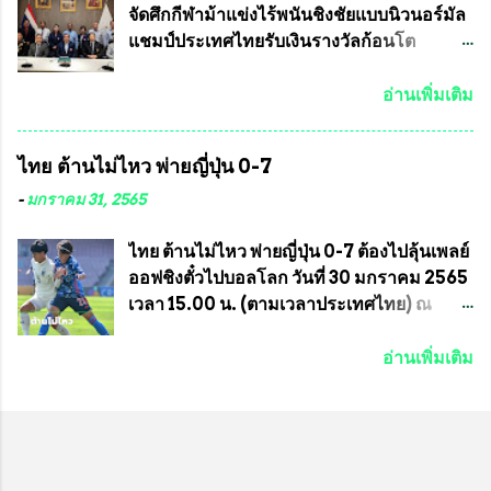
2564 กำหนดแข่งขันระหว่างวันที่ 24
เพราะท่านขอสงวนเอาไว้ พันอากาศเอก ทอง
จัดศึกกีฬาม้าแข่งไร้พนันชิงชัยแบบนิวนอร์มัล
เมษายน จนถึงว...
อินทร์ พรหมสุวรรณ ท่านรองกัมปนาท ผู้ร่วม
แชมป์ประเทศไทยรับเงินรางวัลก้อนโต
ประสานงาน ไม่สามารถเข้าร่วมกิจกรรมใน
แน่นอน เมื่อวันที่ 19 มี.ค.ที่ผ่านมา "เสธ.น้อย"
ครั้งนี้ได้ เนื่องจาก ติดธุระเร่งด่วน จึงได้มอบ
พล.อ.วิชญ เทพหัสดิน ณ อยุธยา นายกสมาคม
อ่านเพิ่มเติม
หมายหน้าที่ ให้กับ รองวิเชียร ทรงมณี ดูแล
กีฬาม้าแข่งไทย เป็นประธานการประชุมการ
ความสงบเรียบร้อย นางฉวีวรรณ ตระกูลธรรม
จัดการแข่งขันร่วมกัน ระหว่างสมาคม
ไทย ต้านไม่ไหว พ่ายญี่ปุ่น 0-7
ประธานชุมชน คลองลัดภาชีเขตภาษีเจริญ
ราชกรีฑาสโมสร กับ สมาคมกีฬาม้าแข่งไทย
สท.ทพ. สมนึก ปัทมาลัยที่ปรึกษา และการแจก
ที่ห้องประชุมมูลนิธิโอลิมปิคไทย (บ้าน
-
มกราคม 31, 2565
ข้าวสารอาหารแห้งในคราวครั้งนี้ก็ได้รับ
อัมพวัน) เทเวศร์ โดยมี นายอำนวย รุ่งศุภกฤตา
ความ ร้องขอจากประธานชุมชนคลองลัดภาชี
นนท์ ประธานคณะกรรมการอำนวยการแข่ง
ไทย ต้านไม่ไหว พ่ายญี่ปุ่น 0-7 ต้องไปลุ้นเพลย์
เขตภาษีเจริญ !!พี่น้องชุมชนได้รับความเดือด
ม้า พร้อมด้วย นายเต็มสุข สุวรรณศร
ออฟชิงตั๋วไปบอลโลก วันที่ 30 มกราคม 2565
ร้อนจากพิษโรค covid-19 ทำให้การอยู่การ
กรรมการอำนวยการแข่งม้า และรักษาการผู้
เวลา 15.00 น. (ตามเวลาประเทศไทย) ณ
กินได้รับความเ...
จัดการฝ่ายแข่งม้า สมาคมราชกรีฑาสโมสร
สนาม ดีวาน พาทิล สเตเดียม นคร มุมไบ การ
และคณะกรรมการจากทั้งสองฝ่าย เข้าร่วม
แข่งขันฟุตบอลหญิงชิงแชมป์เอเชีย 2022 รอบ
อ่านเพิ่มเติม
ประชุมอย่างพร้อมเพรียง สรุปประเด็นสำคัญ
8 ทีมสุดท้าย ญี่ปุ่น แชมป์กลุ่ม ซี พบกับ ไทย
ของการประชุมดังนี้ ที่ประชุมกำหนดจัดการ
อันดับ 3 จาก กลุ่มบี เกมนี้ ญี่ปุ่นนำทีมมาโดย
แข่งขันกีฬาม้าแข่งชิงแชมป์ประเทศไทย
ซากิ คูมางาอิ กัปตันทีม พร้อมด้วย กองหน้า
ประจำปี 2564 ซึ่งเป็นครั้งแรกของการชิง
อย่าง มานา อิวาบูชิ และ มินา ทานากะ ด้าน
แชมป์ประเทศไทย และเป็นครั้งที่ 2 ของการ
ไทยเกมนี้ ต้องใช้ นัตซึโกะ โทโดโรกิ คุมทีม