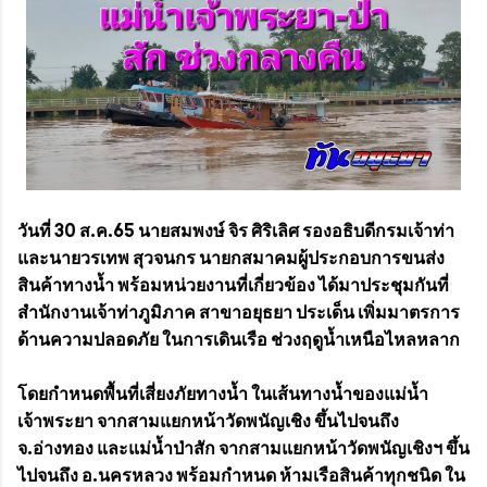
วันที่ 30 ส.ค.65 นายสมพงษ์ จิร ศิริเลิศ รองอธิบดีกรมเจ้าท่า
และนายวรเทพ สุวจนกร นายกสมาคมผู้ประกอบการขนส่ง
สินค้าทางน้ำ พร้อมหน่วยงานที่เกี่ยวข้อง ได้มาประชุมกันที่
สำนักงานเจ้าท่าภูมิภาค สาขาอยุธยา ประเด็น เพิ่มมาตรการ
ด้านความปลอดภัย ในการเดินเรือ ช่วงฤดูน้ำเหนือไหลหลาก
โดยกำหนดพื้นที่เสี่ยงภัยทางน้ำ ในเส้นทางน้ำของแม่น้ำ
เจ้าพระยา จากสามแยกหน้าวัดพนัญเชิง ขึ้นไปจนถึง
จ.อ่างทอง และแม่น้ำป่าสัก จากสามแยกหน้าวัดพนัญเชิงฯ ขึ้น
ไปจนถึง อ.นครหลวง พร้อมกำหนด ห้ามเรือสินค้าทุกชนิด ใน