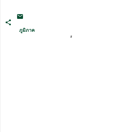
ภูมิภาค
ค
ว
า
ม
คิ
ด
เ
ห็
น