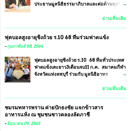
เพียงบางรุ่นเช่นกัน เนื่องจากพระเครื่องหลวง
ประธานมูลนิธิธรรมาภิบาลและต่อต้านทุจริต
พ่อพัฒน์ ก็มีการจัดสร้างไว้หลายร้อยรุ่นเช่น
ได้รับเรื่องร้องเรียนภายหลังจากการเลือกตั้ง
เดียวกับพระเครื่องหลวงพ่อคูณ ซึ่งท่านนายก
สมาชิกสภาเทศบาลทั่วประเทศเมื่อวันที่ 28
อ่านเพิ่มเติม
สมาคมฯ ท่านได้เคยประกาศย้ำทุกครั้งว่า พระ
มีนาคม 2564 ที่ผ่านมาพบว่าหลายพื้นที่เขต
ใหม่ที่จะนำเข้ารายการประกวดต้องมี
การเลือกตั้งมีประชาชนร้องเรียนการกระ
ฟุตบอลสูงอายุชิงถ้วย ร.10 68 ทีมร่วมฟาดแข้ง
คุณสมบัติชัดเจนดังนี้ 1.)พระทุกองค์จะต้อง
ทำความผิดกฎหมายการเลือกตั้ง นายณัฏฐ์ ธีร
ตอกโค๊ตและรันหมายเลข (พร้อมทั้งมีการทำ
ณัฐสุภานนท์ เปิดเผยว่า “ยกตัวอย่างในเขต
-
กุมภาพันธ์ 08, 2564
ลายบล๊อก โค๊ด หมายเลข) 2.)ต้องมีการ
พื้นที่เทศบาลนครเชียงใหม่ คณะกรรมการ
ประกาศจำนวนการจัดสร้างให้ชัดเจน ว่าสร้าง
การเลือกตั้งต้องแสวงหาข้อเท็จจริงและดำเนิน
ฟุตบอลสูงอายุชิงถ้วย ร.10 68 ทีมทั่วประเทศ
จำนวนเท่าไหร่ (เพื่อป้องกันการปั๊มเสริมใน
การจัดให้มีการเลือกตั้งใหม่ เพราะมีการร้อง
ฟาดแข้งเตะยาว3เดือนจบ11 ก.ค. สมาคมกีฬา
ภายหลัง) 3.)มีวัตถุประสงค์ที...
เรียนการกระทำความผิดกฎหมายการเลือกตั้ง
จังหวัดแห่งลพบุรี ร่วมกับ มูลนิธิอาทร
เข้ามาเป็นจำนวนมาก โดยจะเข้าหารือกับ
ประชานาถ และ ใจฟ้า อะคาเดมี่ จัดการ
เลขาธิการคณะกรรมการการเลือกตั้ง เพื่อให้
แข่งขันฟุตบอลสูงอายุชิงแชมป์ประเทศไทย ชิง
อ่านเพิ่มเติม
ตั้งคณะกรรมการแสวงหาข้อเท็จจริง เร่งให้มี
ถ้วยพระราชทาน รัชกาลที่ 10 กำหนดแข่งขัน
คำวินิจฉัยออกมา โดยเชื่อว่าคณะกรรมการ
ในเดือน เมษายน ถึงเดือน กรกฏาคม2564
ชมรมทหารพราน ค่ายปักธงชัย แจกข้าวสาร
การเลือกตั้งจะดำเนินการจัดให้มีการเลือกตั้ง
อดีตนักเตะทีมชาติอนุญาตให้ลงแข่งขันได้ ทีม
อาหารแห้ง ณ​ ชุมชนชาวคลองลัดภาชี
ใหม่อีกครั้ง ประธานมูลนิธิธรรมาภิบาลและ
แชมป์ได้รับ 150,000 บาท พร้อมได้สิทธิ์ไป
ต่อต้านทุจริต กล่าวต่ออีกว่า “นครเชียงใหม่
ทัวร์ต่างประเทศอีกด้วย ที่ห้องประชุม โรงทาน
-
มิถุนายน 09, 2563
เป็นเขตพื้นที่เศรษฐกิจอันสำคัญของภาคเหนือ
ครัวการบินกรุงเทพ วัดพระบาทน้ำพุ จังหวัด