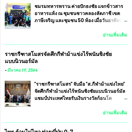
ต้องส่งเสริมให้ผู้นำในระดับต่างๆมีหลักธร
ลพบุรี ท่านเจ้าคุณ พระราชวิสุทธิ ประชานาถ
ชมรมทหารพราน ค่ายปักธงชัย แจกข้าวสาร
รมาภิบาลในการบริหารราชการแผ่นดิน คณะ
(หลวงพ่อ อลงกต ) ในฐานะประธานมูลนิธิ
อาหารแห้ง ณ​ ชุมชนชาวคลองลัดภาชี เขต
กรรมการการเลือกตั้งถือเป็นองค์กรอิสระตาม
ประชานาถ และ ประธานอำนวยการจัดการ
ภาษีเจริญ และชุมชน 50 ห้อง เมื่อวันอาทิตย์ที่
รัฐธรรมนูญที่ต้องใ...
แข่งขันฟุตบอลสูงอายุชิงแชมป์ประเทศไทย ชิง
7 มิถุนายน 2563 ชมรมทหารพราน ค่าย
ถ้วยพระราชทาน สมเด็จพระเจ้าอยู่หัว มหา
ปักธงชัย กรุงเทพมหานครโดย พันเอกสมศักดิ์
อ่านเพิ่มเติม
วชิราลงกรณ บดินทรเทพยวรางกูร (รัชกาลที่
เจริญชีพชัยประธานและ ที่ปรึกษากิตติมศักดิ์
10 ) พร้อมด้วย ดร.สุจินต์ สว่างศรี รองประธาน
ชมรมทหารพราน ค่ายปักธงชัย
ราชกรีฑาสโมสรจัดศึกกีฬาม้าแข่งไร้พนันชิงชัย
อำนวยการจัดการแข่งขัน และ นายวีรยุทธ
กรุงเทพมหานคร ได้เป็นประธาน แจก
แบบนิวนอร์มัล
สวัสดี ประธานคณะกรรมการจัดการแข่งขัน
ข้าวสาร อาหารแห้ง ให้กับพี่น้องชุมชนชาว
และคณะทำงาน ได้ร่วมกันประชุมหารือ
คลองลัดภาชี เขตภาษีเจริญ และชุมชน 50
-
มีนาคม 19, 2564
เตรียมความพร้อมจัดการแข่งขันฟุตบอลสูง
ห้อง โดยมี อส.ทพ จำนวน43นาย เสธอิฐและ
อายุ ชิงแชมป์ประเทศไทย ครั้งที่ 1 ประจำปี
ทีมงาน ต้องขออภัย ที่ไม่ได้เอ่ยชื่อเต็มสังกัด
"ราชกรีฑาสโมสร" จับมือ "ส.กีฬาม้าแข่งไทย"
2564 กำหนดแข่งขันระหว่างวันที่ 24
เพราะท่านขอสงวนเอาไว้ พันอากาศเอก ทอง
จัดศึกกีฬาม้าแข่งไร้พนันชิงชัยแบบนิวนอร์มัล
เมษายน จนถึงว...
อินทร์ พรหมสุวรรณ ท่านรองกัมปนาท ผู้ร่วม
แชมป์ประเทศไทยรับเงินรางวัลก้อนโต
ประสานงาน ไม่สามารถเข้าร่วมกิจกรรมใน
แน่นอน เมื่อวันที่ 19 มี.ค.ที่ผ่านมา "เสธ.น้อย"
ครั้งนี้ได้ เนื่องจาก ติดธุระเร่งด่วน จึงได้มอบ
พล.อ.วิชญ เทพหัสดิน ณ อยุธยา นายกสมาคม
อ่านเพิ่มเติม
หมายหน้าที่ ให้กับ รองวิเชียร ทรงมณี ดูแล
กีฬาม้าแข่งไทย เป็นประธานการประชุมการ
ความสงบเรียบร้อย นางฉวีวรรณ ตระกูลธรรม
จัดการแข่งขันร่วมกัน ระหว่างสมาคม
ไทย ต้านไม่ไหว พ่ายญี่ปุ่น 0-7