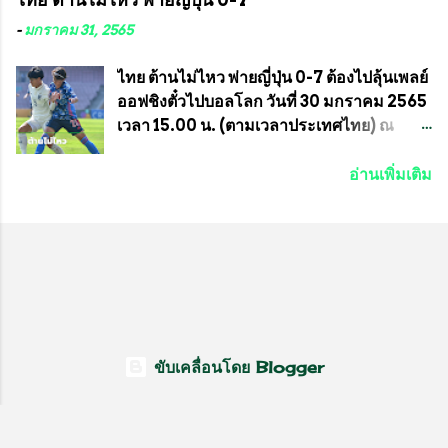
ประธานชุมชน คลองลัดภาชีเขตภาษีเจริญ
ราชกรีฑาสโมสร กับ สมาคมกีฬาม้าแข่งไทย
สท.ทพ. สมนึก ปัทมาลัยที่ปรึกษา และการแจก
ที่ห้องประชุมมูลนิธิโอลิมปิคไทย (บ้าน
-
มกราคม 31, 2565
ข้าวสารอาหารแห้งในคราวครั้งนี้ก็ได้รับ
อัมพวัน) เทเวศร์ โดยมี นายอำนวย รุ่งศุภกฤตา
ความ ร้องขอจากประธานชุมชนคลองลัดภาชี
นนท์ ประธานคณะกรรมการอำนวยการแข่ง
ไทย ต้านไม่ไหว พ่ายญี่ปุ่น 0-7 ต้องไปลุ้นเพลย์
เขตภาษีเจริญ !!พี่น้องชุมชนได้รับความเดือด
ม้า พร้อมด้วย นายเต็มสุข สุวรรณศร
ออฟชิงตั๋วไปบอลโลก วันที่ 30 มกราคม 2565
ร้อนจากพิษโรค covid-19 ทำให้การอยู่การ
กรรมการอำนวยการแข่งม้า และรักษาการผู้
เวลา 15.00 น. (ตามเวลาประเทศไทย) ณ
กินได้รับความเ...
จัดการฝ่ายแข่งม้า สมาคมราชกรีฑาสโมสร
สนาม ดีวาน พาทิล สเตเดียม นคร มุมไบ การ
และคณะกรรมการจากทั้งสองฝ่าย เข้าร่วม
แข่งขันฟุตบอลหญิงชิงแชมป์เอเชีย 2022 รอบ
อ่านเพิ่มเติม
ประชุมอย่างพร้อมเพรียง สรุปประเด็นสำคัญ
8 ทีมสุดท้าย ญี่ปุ่น แชมป์กลุ่ม ซี พบกับ ไทย
ของการประชุมดังนี้ ที่ประชุมกำหนดจัดการ
อันดับ 3 จาก กลุ่มบี เกมนี้ ญี่ปุ่นนำทีมมาโดย
แข่งขันกีฬาม้าแข่งชิงแชมป์ประเทศไทย
ซากิ คูมางาอิ กัปตันทีม พร้อมด้วย กองหน้า
ประจำปี 2564 ซึ่งเป็นครั้งแรกของการชิง
อย่าง มานา อิวาบูชิ และ มินา ทานากะ ด้าน
แชมป์ประเทศไทย และเป็นครั้งที่ 2 ของการ
ไทยเกมนี้ ต้องใช้ นัตซึโกะ โทโดโรกิ คุมทีม
แข่งม้ากีฬาที่ไม่เกี่ยวข้องกับการพนัน กำหนด
พร้อมมี สุชาวดี นิลธำรงค์ เป็นกองหน้าคู่กับ
จัดขึ้นในวันที่ 16 พ.ค.นี้ ที่สนามราชกรีฑา
เสาว์ลักษ์ เพ็งงาม ส่วนตรงกลางมี อิรวดี มาค
สโมสร เวลา 12.00 น. เป็นต้นไป ถ่ายทอดสด
รีส และ อิรวดี มาคริส เริ่มเกมมา 15 นาที ญี่ปุ่น
ขับเคลื่อนโดย Blogger
ทางช่องที-สปอร์ต (T-Sport) ของการกีฬา
มาได้จุดโทษ แต่ มานะ อิวาบุชิ ยิงไปติดเซฟ
แห่งประเทศไทย (กกท.) โดยทั้งสองสมาคม...
ของ วราภรณ์ บุญสิงห์ นาทีที่ 27 ญี่ปุ่นที่เดิน
หน้าเข้าใส่ต่อเนื่อง มาได้ประตูออกนำจนได้