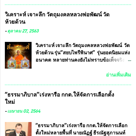
Facebook ส่วนตัว ชี้แจงถึงความคืบหน้าคดี
ที่ได้ร่วมต่อสู้ กับรศ.ดร.วีรชัย พุทธวงศ์ หรือ
วิเคราะห์ เจาะลึก วัตถุมงคลหลวงพ่อพัฒน์ วัด
อาจารย์อ๊อด อาจารย์ประจำภาควิชาเคมี
ห้วยด้วน
คณะศิลปศาสตร์และวิทยาศาสตร์
มหาวิทยาลัยเกษตรศาสตร์ และทีมงานนักวิจัย
-
ตุลาคม 27, 2563
ที่ร่วมกันคิดค้น หน้ากากป้องกันสารพิษทาง
ทหาร ( หน้ากากหนุมาน ) ซึ่งทีมงานนักวิจัย
วิเคราะห์ เจาะลึก วัตถุมงคลหลวงพ่อพัฒน์ วัด
ของอาจารย์อ๊อด เล็งเห็นว่า หน้ากากป้องกัน
ห้วยด้วน รุ่น”สยบไพรีพินาศ” รุ่นยอดนิยมแห่ง
สารพิษทางทหาร ถ้าสามารถผลิตได้ใน
อนาคต หลายท่านคงยังไม่ทราบข้อเท็จจริงว่า
ประเทศไทย จะทำให้เรามีหน้ากากป้องกันสาร
พระเครื่องของเกจิอาจารย์ที่ทางสมาคมผู้นิยม
พิษทางทหารไม่ต้องนำเข้า ไม่ต้องเปลืองงบ
พระเครื่องพระบูชาไทย บรรจุให้มีในรายการ
อ่านเพิ่มเติม
ประมาณหลายร้อยล้านบาทต่อปี และยังใช้
ประกวด”แบบถาวร” ล่าสุดก็คือพระเครื่อง
ประโยชน์อื่นอีกมากมาย อันจะเป็นประโยชน์
หลวงพ่อคูณ และพระเครื่องหลวงปู่หมุน แต่
“ธรรมาภิบาล”เร่งหารือ กกต.ให้จัดการเลือกตั้ง
กับประเทศชาติอย่างยิ่ง ผมจะดีใจและภูมิใจ
พระเครื่องหลวงพ่อคูณ มีเพียงบางรุ่นเท่านั้นที่
ใหม่
มากหากหน้ากากป้องกันสารพิษทางทหารนี้
อยู่ในรายการประกวด เนื่องจากพระเครื่อง
ได้รับการผลิตในประเทศลดการนำเข้าโดยเด็ด
หลวงพ่อคูณ มีการจัดสร้างไว้มากมายหลาย
-
เมษายน 02, 2564
ขาด และสามารถผลิตจำหน่ายส่งออกต่าง
ร้อยรุ่น ... แต่ถ้าในอนาคต หากทางสมาคมฯ มี
ประเทศได้ โดยทีมทนายความและทีม
การบรรจุพระเครื่องหลวงพ่อพัฒน์ ให้มีการ
“ธรรมาภิบาล”เร่งหารือ กกต.ให้จัดการเลือก
งา...
ประกวดแบบถาวรบ้าง ก็คงจะมีการคัดเลือก
ตั้งใหม่หลายพื้นที่ นายณัฏฐ์ ธีรณัฐสุภานนท์