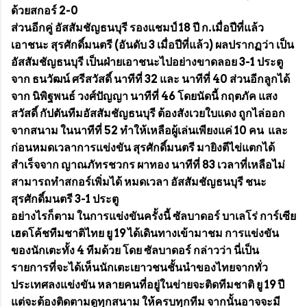
ด้วยสกอร์ 2-0
ส่วนอีกคู่ อัสสัมชัญธนบุรี รองแชมป์ 18 ปี ก.เมื่อปีที่แล้ว
เอาชนะ สุรศักดิ์มนตรี (อันดับ 3 เมื่อปีที่แล้ว) ผลปรากฏว่า เป็น
อัสสัมชัญธนบุรี เป็นฝ่ายเอาชนะไปอย่างขาดลอย 3-1 ประตู
จาก ธนวัฒน์ ศรีสวัสดิ์ นาทีที่ 32 และ นาทีที่ 40 ส่วนอีกลูกได้
จาก นิพิฐพนธ์ วงศ์ปัญญา นาทีที่ 46 โดยนัดนี้ กฤตภัค แสง
สวัสดิ์ กัปตันทีมอัสสัมชัญธนบุรี ต้องสังเวยใบแดง ถูกไล่ออก
จากสนาม ในนาทีที่ 52 ทำให้เหลือผู้เล่นเพียงแค่ 10 คน และ
ก่อนหมดเวลาการแข่งขัน สุรศักดิ์มนตรี มายิงตีไข่แตกได้
สำเร็จจาก ญาณภัทรชวกร ผาทอง นาทีที่ 83 เวลาที่เหลือไม่
สามารถทำสกอร์เพิ่มได้ หมดเวลา อัสสัมชัญธนบุรี ชนะ
สุรศักดิ์มนตรี 3-1 ประตู
อย่างไรก็ตาม ในการแข่งขันครั้งนี้ ซัลบาดอร์ บาเลโร่ การ์เซีย
เฮดโค้ชทีมชาติไทย ยู 19 ได้เดินทางเข้ามาชม การแข่งขัน
ของนักเตะทั้ง 4 ทีมด้วย โดย ซัลบาดอร์ กล่าวว่า นี่เป็น
รายการที่จะได้เห็นนักเตะเยาวชนชั้นนำของไทยจากทั่ว
ประเทศลงแข่งขัน หลายคนที่อยู่ในข่ายจะติดทีมชาติ ยู 19 ปี
แต่จะต้องติดตามดูทุกสนาม ให้ครบทุกทีม จากนั้นอาจจะมี