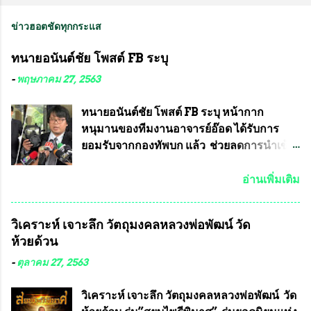
ข่าวฮอตชัดทุกกระแส
ทนายอนันต์ชัย โพสต์ FB ระบุ
-
พฤษภาคม 27, 2563
ทนายอนันต์ชัย โพสต์ FB ระบุ หน้ากาก
หนุมานของทีมงานอาจารย์อ๊อด ได้รับการ
ยอมรับจากกองทัพบก แล้ว ช่วยลดการนำเข้า
ได้ปีละ 600 ล้านบาท นายอนันต์ชัย ไชย
เดช ทนายความชื่อดัง ได้โพสต์ข้อความใน
อ่านเพิ่มเติม
Facebook ส่วนตัว ชี้แจงถึงความคืบหน้าคดี
ที่ได้ร่วมต่อสู้ กับรศ.ดร.วีรชัย พุทธวงศ์ หรือ
วิเคราะห์ เจาะลึก วัตถุมงคลหลวงพ่อพัฒน์ วัด
อาจารย์อ๊อด อาจารย์ประจำภาควิชาเคมี
ห้วยด้วน
คณะศิลปศาสตร์และวิทยาศาสตร์
มหาวิทยาลัยเกษตรศาสตร์ และทีมงานนักวิจัย
-
ตุลาคม 27, 2563
ที่ร่วมกันคิดค้น หน้ากากป้องกันสารพิษทาง
ทหาร ( หน้ากากหนุมาน ) ซึ่งทีมงานนักวิจัย
วิเคราะห์ เจาะลึก วัตถุมงคลหลวงพ่อพัฒน์ วัด