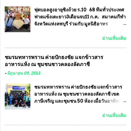
ลายบล๊อก โค๊ด หมายเลข) 2.)ต้องมีการ
พื้นที่เทศบาลนครเชียงใหม่ คณะกรรมการ
ประกาศจำนวนการจัดสร้างให้ชัดเจน ว่าสร้าง
การเลือกตั้งต้องแสวงหาข้อเท็จจริงและดำเนิน
ฟุตบอลสูงอายุชิงถ้วย ร.10 68 ทีมทั่วประเทศ
จำนวนเท่าไหร่ (เพื่อป้องกันการปั๊มเสริมใน
การจัดให้มีการเลือกตั้งใหม่ เพราะมีการร้อง
ฟาดแข้งเตะยาว3เดือนจบ11 ก.ค. สมาคมกีฬา
ภายหลัง) 3.)มีวัตถุประสงค์ที...
เรียนการกระทำความผิดกฎหมายการเลือกตั้ง
จังหวัดแห่งลพบุรี ร่วมกับ มูลนิธิอาทร
เข้ามาเป็นจำนวนมาก โดยจะเข้าหารือกับ
ประชานาถ และ ใจฟ้า อะคาเดมี่ จัดการ
เลขาธิการคณะกรรมการการเลือกตั้ง เพื่อให้
แข่งขันฟุตบอลสูงอายุชิงแชมป์ประเทศไทย ชิง
อ่านเพิ่มเติม
ตั้งคณะกรรมการแสวงหาข้อเท็จจริง เร่งให้มี
ถ้วยพระราชทาน รัชกาลที่ 10 กำหนดแข่งขัน
คำวินิจฉัยออกมา โดยเชื่อว่าคณะกรรมการ
ในเดือน เมษายน ถึงเดือน กรกฏาคม2564
ชมรมทหารพราน ค่ายปักธงชัย แจกข้าวสาร
การเลือกตั้งจะดำเนินการจัดให้มีการเลือกตั้ง
อดีตนักเตะทีมชาติอนุญาตให้ลงแข่งขันได้ ทีม
อาหารแห้ง ณ​ ชุมชนชาวคลองลัดภาชี
ใหม่อีกครั้ง ประธานมูลนิธิธรรมาภิบาลและ
แชมป์ได้รับ 150,000 บาท พร้อมได้สิทธิ์ไป
ต่อต้านทุจริต กล่าวต่ออีกว่า “นครเชียงใหม่
ทัวร์ต่างประเทศอีกด้วย ที่ห้องประชุม โรงทาน
-
มิถุนายน 09, 2563
เป็นเขตพื้นที่เศรษฐกิจอันสำคัญของภาคเหนือ
ครัวการบินกรุงเทพ วัดพระบาทน้ำพุ จังหวัด
ต้องส่งเสริมให้ผู้นำในระดับต่างๆมีหลักธร
ลพบุรี ท่านเจ้าคุณ พระราชวิสุทธิ ประชานาถ
ชมรมทหารพราน ค่ายปักธงชัย แจกข้าวสาร
รมาภิบาลในการบริหารราชการแผ่นดิน คณะ
(หลวงพ่อ อลงกต ) ในฐานะประธานมูลนิธิ
อาหารแห้ง ณ​ ชุมชนชาวคลองลัดภาชี เขต
กรรมการการเลือกตั้งถือเป็นองค์กรอิสระตาม
ประชานาถ และ ประธานอำนวยการจัดการ
ภาษีเจริญ และชุมชน 50 ห้อง เมื่อวันอาทิตย์ที่
รัฐธรรมนูญที่ต้องใ...
แข่งขันฟุตบอลสูงอายุชิงแชมป์ประเทศไทย ชิง
7 มิถุนายน 2563 ชมรมทหารพราน ค่าย
ถ้วยพระราชทาน สมเด็จพระเจ้าอยู่หัว มหา
ปักธงชัย กรุงเทพมหานครโดย พันเอกสมศักดิ์
อ่านเพิ่มเติม
วชิราลงกรณ บดินทรเทพยวรางกูร (รัชกาลที่
เจริญชีพชัยประธานและ ที่ปรึกษากิตติมศักดิ์
10 ) พร้อมด้วย ดร.สุจินต์ สว่างศรี รองประธาน
ชมรมทหารพราน ค่ายปักธงชัย