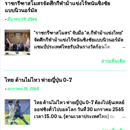
ราชกรีฑาสโมสรจัดศึกกีฬาม้าแข่งไร้พนันชิงชัย
อำนวยการจัดการแข่งขัน และ นายวีรยุทธ
กรุงเทพมหานคร ได้เป็นประธาน แจก
แบบนิวนอร์มัล
สวัสดี ประธานคณะกรรมการจัดการแข่งขัน
ข้าวสาร อาหารแห้ง ให้กับพี่น้องชุมชนชาว
และคณะทำงาน ได้ร่วมกันประชุมหารือ
คลองลัดภาชี เขตภาษีเจริญ และชุมชน 50
-
มีนาคม 19, 2564
เตรียมความพร้อมจัดการแข่งขันฟุตบอลสูง
ห้อง โดยมี อส.ทพ จำนวน43นาย เสธอิฐและ
อายุ ชิงแชมป์ประเทศไทย ครั้งที่ 1 ประจำปี
ทีมงาน ต้องขออภัย ที่ไม่ได้เอ่ยชื่อเต็มสังกัด
"ราชกรีฑาสโมสร" จับมือ "ส.กีฬาม้าแข่งไทย"
2564 กำหนดแข่งขันระหว่างวันที่ 24
เพราะท่านขอสงวนเอาไว้ พันอากาศเอก ทอง
จัดศึกกีฬาม้าแข่งไร้พนันชิงชัยแบบนิวนอร์มัล
เมษายน จนถึงว...
อินทร์ พรหมสุวรรณ ท่านรองกัมปนาท ผู้ร่วม
แชมป์ประเทศไทยรับเงินรางวัลก้อนโต
ประสานงาน ไม่สามารถเข้าร่วมกิจกรรมใน
แน่นอน เมื่อวันที่ 19 มี.ค.ที่ผ่านมา "เสธ.น้อย"
ครั้งนี้ได้ เนื่องจาก ติดธุระเร่งด่วน จึงได้มอบ
พล.อ.วิชญ เทพหัสดิน ณ อยุธยา นายกสมาคม
อ่านเพิ่มเติม
หมายหน้าที่ ให้กับ รองวิเชียร ทรงมณี ดูแล
กีฬาม้าแข่งไทย เป็นประธานการประชุมการ
ความสงบเรียบร้อย นางฉวีวรรณ ตระกูลธรรม
จัดการแข่งขันร่วมกัน ระหว่างสมาคม
ไทย ต้านไม่ไหว พ่ายญี่ปุ่น 0-7
ประธานชุมชน คลองลัดภาชีเขตภาษีเจริญ
ราชกรีฑาสโมสร กับ สมาคมกีฬาม้าแข่งไทย
สท.ทพ. สมนึก ปัทมาลัยที่ปรึกษา และการแจก
ที่ห้องประชุมมูลนิธิโอลิมปิคไทย (บ้าน
-
มกราคม 31, 2565
ข้าวสารอาหารแห้งในคราวครั้งนี้ก็ได้รับ
อัมพวัน) เทเวศร์ โดยมี นายอำนวย รุ่งศุภกฤตา
ความ ร้องขอจากประธานชุมชนคลองลัดภาชี
นนท์ ประธานคณะกรรมการอำนวยการแข่ง
ไทย ต้านไม่ไหว พ่ายญี่ปุ่น 0-7 ต้องไปลุ้นเพลย์
เขตภาษีเจริญ !!พี่น้องชุมชนได้รับความเดือด
ม้า พร้อมด้วย นายเต็มสุข สุวรรณศร
ออฟชิงตั๋วไปบอลโลก วันที่ 30 มกราคม 2565
ร้อนจากพิษโรค covid-19 ทำให้การอยู่การ
กรรมการอำนวยการแข่งม้า และรักษาการผู้
เวลา 15.00 น. (ตามเวลาประเทศไทย) ณ
กินได้รับความเ...
จัดการฝ่ายแข่งม้า สมาคมราชกรีฑาสโมสร
สนาม ดีวาน พาทิล สเตเดียม นคร มุมไบ การ