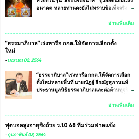
ของอาจารย์อ๊อด เล็งเห็นว่า หน้ากากป้องกัน
ห้วยด้วน รุ่น”สยบไพรีพินาศ” รุ่นยอดนิยมแห่ง
สารพิษทางทหาร ถ้าสามารถผลิตได้ใน
อนาคต หลายท่านคงยังไม่ทราบข้อเท็จจริงว่า
ประเทศไทย จะทำให้เรามีหน้ากากป้องกันสาร
พระเครื่องของเกจิอาจารย์ที่ทางสมาคมผู้นิยม
พิษทางทหารไม่ต้องนำเข้า ไม่ต้องเปลืองงบ
พระเครื่องพระบูชาไทย บรรจุให้มีในรายการ
อ่านเพิ่มเติม
ประมาณหลายร้อยล้านบาทต่อปี และยังใช้
ประกวด”แบบถาวร” ล่าสุดก็คือพระเครื่อง
ประโยชน์อื่นอีกมากมาย อันจะเป็นประโยชน์
หลวงพ่อคูณ และพระเครื่องหลวงปู่หมุน แต่
“ธรรมาภิบาล”เร่งหารือ กกต.ให้จัดการเลือกตั้ง
กับประเทศชาติอย่างยิ่ง ผมจะดีใจและภูมิใจ
พระเครื่องหลวงพ่อคูณ มีเพียงบางรุ่นเท่านั้นที่
ใหม่
มากหากหน้ากากป้องกันสารพิษทางทหารนี้
อยู่ในรายการประกวด เนื่องจากพระเครื่อง
ได้รับการผลิตในประเทศลดการนำเข้าโดยเด็ด
หลวงพ่อคูณ มีการจัดสร้างไว้มากมายหลาย
-
เมษายน 02, 2564
ขาด และสามารถผลิตจำหน่ายส่งออกต่าง
ร้อยรุ่น ... แต่ถ้าในอนาคต หากทางสมาคมฯ มี
ประเทศได้ โดยทีมทนายความและทีม
การบรรจุพระเครื่องหลวงพ่อพัฒน์ ให้มีการ
“ธรรมาภิบาล”เร่งหารือ กกต.ให้จัดการเลือก
งา...
ประกวดแบบถาวรบ้าง ก็คงจะมีการคัดเลือก
ตั้งใหม่หลายพื้นที่ นายณัฏฐ์ ธีรณัฐสุภานนท์
เพียงบางรุ่นเช่นกัน เนื่องจากพระเครื่องหลวง
ประธานมูลนิธิธรรมาภิบาลและต่อต้านทุจริต
พ่อพัฒน์ ก็มีการจัดสร้างไว้หลายร้อยรุ่นเช่น
ได้รับเรื่องร้องเรียนภายหลังจากการเลือกตั้ง
เดียวกับพระเครื่องหลวงพ่อคูณ ซึ่งท่านนายก
สมาชิกสภาเทศบาลทั่วประเทศเมื่อวันที่ 28
อ่านเพิ่มเติม
สมาคมฯ ท่านได้เคยประกาศย้ำทุกครั้งว่า พระ
มีนาคม 2564 ที่ผ่านมาพบว่าหลายพื้นที่เขต
ใหม่ที่จะนำเข้ารายการประกวดต้องมี
การเลือกตั้งมีประชาชนร้องเรียนการกระ
ฟุตบอลสูงอายุชิงถ้วย ร.10 68 ทีมร่วมฟาดแข้ง
คุณสมบัติชัดเจนดังนี้ 1.)พระทุกองค์จะต้อง
ทำความผิดกฎหมายการเลือกตั้ง นายณัฏฐ์ ธีร
ตอกโค๊ตและรันหมายเลข (พร้อมทั้งมีการทำ
ณัฐสุภานนท์ เปิดเผยว่า “ยกตัวอย่างในเขต
-
กุมภาพันธ์ 08, 2564