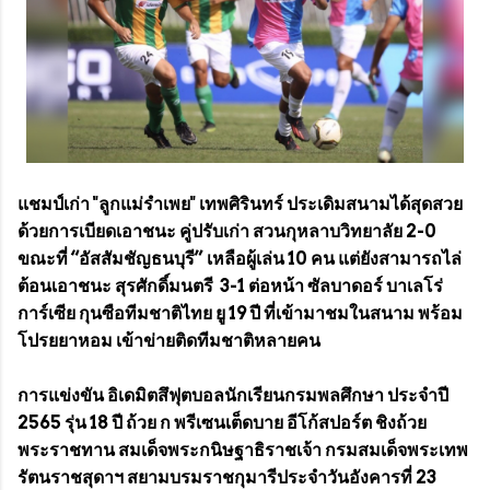
แชมป์เก่า "ลูกแม่รำเพย" เทพศิรินทร์ ประเดิมสนามได้สุดสวย
ด้วยการเบียดเอาชนะ คู่ปรับเก่า สวนกุหลาบวิทยาลัย 2-0
ขณะที่ “อัสสัมชัญธนบุรี” เหลือผู้เล่น 10 คน แต่ยังสามารถไล่
ต้อนเอาชนะ สุรศักดิ์มนตรี 3-1 ต่อหน้า ซัลบาดอร์ บาเลโร่
การ์เซีย กุนซือทีมชาติไทย ยู 19 ปี ที่เข้ามาชมในสนาม พร้อม
โปรยยาหอม เข้าข่ายติดทีมชาติหลายคน
การแข่งขัน อิเดมิตสึฟุตบอลนักเรียนกรมพลศึกษา ประจำปี
2565 รุ่น 18 ปี ถ้วย ก พรีเซนเต็ดบาย อีโก้สปอร์ต ชิงถ้วย
พระราชทาน สมเด็จพระกนิษฐาธิราชเจ้า กรมสมเด็จพระเทพ
รัตนราชสุดาฯ สยามบรมราชกุมารีประจำวันอังคารที่ 23