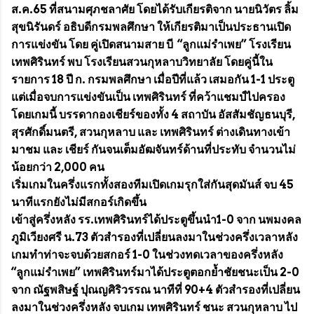
ส.ค.65 ที่สนามศุภชลาศัย โดยได้รับเกียรติจาก นายนิวัตร ลิ้ม
สุขนิรันดร์ อธิบดีกรมพลศึกษา ให้เกียรติมาเป็นประธานเปิด
การแข่งขัน โดย คู่เปิดสนามสาย บี “ลูกแม่รำเพย” โรงเรียน
เทพศิรินทร์ พบ โรงเรียนสวนกุหลาบวิทยาลัย โดยคู่นี้ใน
รายการ 18 ปี ก. กรมพลศึกษา เมื่อปีที่แล้ว เสมอกัน 1-1 ประตู
แต่เมื่อจบการแข่งขันเป็น เทพศิรินทร์ ที่คว้าแชมป์ไปครอง
โดยเกมนี้ บรรดากองเชียร์ของทั้ง 4 สถาบัน อัสสัมชัญธนบุรี,
สุรศักดิ์มนตรี, สวนกุหลาบ และ เทพศิรินทร์ ต่างเดินทางเข้า
มาชม และ เชียร์ กันจนเต็มอัฒจันทร์ด้านที่ประทับ จำนวนไม่
น้อยกว่า 2,000 คน
เริ่มเกมในครึ่งแรกทั้งสองทีมเปิดเกมรุกใส่กันสุดมันส์ จบ 45
นาทีแรกยังไม่มีสกอร์เกิดขึ้น
เข้าสู่ครึ่งหลัง รร.เทพศิรินทร์ได้ประตูขึ้นนำ1-0 จาก นพมงคล
ภูมิเวียงศรี น.73 ตัวสำรองที่เปลี่ยนลงมาในช่วงครึ่งเวลาหลัง
เกมทำท่าจะจบด้วยสกอร์ 1-0 ในช่วงทดเวลาของครึ่งหลัง
“ลูกแม่รำเพย” เทพศิรินทร์มาได้ประตูตอกย้ำชัยชนะเป็น 2-0
จาก ณัฐพสิษฐ์ ปุณญศิริวรรณ นาทีที่ 90+4 ตัวสำรองที่เปลี่ยน
ลงมาในช่วงครึ่งหลัง จบเกม เทพศิรินทร์ ชนะ สวนกุหลาบ ไป