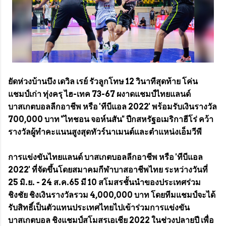
ยัดห่วงบ้านบึง เดวิล เรย์ รัวลูกโทษ 12 วินาทีสุดท้าย โค่น
แชมป์เก่า ทุ่งครุ​ ไฮ-เทค​ 73-67 ผงาดแชมป์ไทยแลนด์
บาสเกตบอลลีกอาชีพ หรือ 'ทีบีแอล 2022' พร้อมรับเงินรางวัล
700,000 บาท "ไทชอน จอห์นสัน" ปีกสหรัฐอเมริกาฮีโร่ คว้า
รางวัลผู้ทำคะแนนสูงสุดทัวร์นาเมนต์และตำแหน่งเอ็มวีพี
การแข่งขันไทยแลนด์ บาสเกตบอลลีกอาชีพ หรือ 'ทีบีแอล
2022' ที่จัดขึ้นโดยสมาคมกีฬาบาสอาชีพไทย ระหว่างวันที่
25 มิ.ย. - 24 ส.ค.65 มี 10 สโมสรชั้นนำของประเทศร่วม
ชิงชัย ชิงเงินรางวัลรวม 4,000,000 บาท โดยทีมแชมป์จะได้
รับสิทธิ์เป็นตัวแทนประเทศไทยไปเข้าร่วมการแข่งขัน
บาสเกตบอล ชิงแชมป์สโมสรเอเชีย 2022 ในช่วงปลายปี เพื่อ