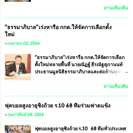
ประเทศไทย จะทำให้เรามีหน้ากากป้องกันสาร
พระเครื่องของเกจิอาจารย์ที่ทางสมาคมผู้นิยม
พิษทางทหารไม่ต้องนำเข้า ไม่ต้องเปลืองงบ
พระเครื่องพระบูชาไทย บรรจุให้มีในรายการ
อ่านเพิ่มเติม
ประมาณหลายร้อยล้านบาทต่อปี และยังใช้
ประกวด”แบบถาวร” ล่าสุดก็คือพระเครื่อง
ประโยชน์อื่นอีกมากมาย อันจะเป็นประโยชน์
หลวงพ่อคูณ และพระเครื่องหลวงปู่หมุน แต่
“ธรรมาภิบาล”เร่งหารือ กกต.ให้จัดการเลือกตั้ง
กับประเทศชาติอย่างยิ่ง ผมจะดีใจและภูมิใจ
พระเครื่องหลวงพ่อคูณ มีเพียงบางรุ่นเท่านั้นที่
ใหม่
มากหากหน้ากากป้องกันสารพิษทางทหารนี้
อยู่ในรายการประกวด เนื่องจากพระเครื่อง
ได้รับการผลิตในประเทศลดการนำเข้าโดยเด็ด
หลวงพ่อคูณ มีการจัดสร้างไว้มากมายหลาย
-
เมษายน 02, 2564
ขาด และสามารถผลิตจำหน่ายส่งออกต่าง
ร้อยรุ่น ... แต่ถ้าในอนาคต หากทางสมาคมฯ มี
ประเทศได้ โดยทีมทนายความและทีม
การบรรจุพระเครื่องหลวงพ่อพัฒน์ ให้มีการ
“ธรรมาภิบาล”เร่งหารือ กกต.ให้จัดการเลือก
งา...
ประกวดแบบถาวรบ้าง ก็คงจะมีการคัดเลือก
ตั้งใหม่หลายพื้นที่ นายณัฏฐ์ ธีรณัฐสุภานนท์
เพียงบางรุ่นเช่นกัน เนื่องจากพระเครื่องหลวง
ประธานมูลนิธิธรรมาภิบาลและต่อต้านทุจริต
พ่อพัฒน์ ก็มีการจัดสร้างไว้หลายร้อยรุ่นเช่น
ได้รับเรื่องร้องเรียนภายหลังจากการเลือกตั้ง
เดียวกับพระเครื่องหลวงพ่อคูณ ซึ่งท่านนายก
สมาชิกสภาเทศบาลทั่วประเทศเมื่อวันที่ 28
อ่านเพิ่มเติม
สมาคมฯ ท่านได้เคยประกาศย้ำทุกครั้งว่า พระ
มีนาคม 2564 ที่ผ่านมาพบว่าหลายพื้นที่เขต
ใหม่ที่จะนำเข้ารายการประกวดต้องมี
การเลือกตั้งมีประชาชนร้องเรียนการกระ
ฟุตบอลสูงอายุชิงถ้วย ร.10 68 ทีมร่วมฟาดแข้ง
คุณสมบัติชัดเจนดังนี้ 1.)พระทุกองค์จะต้อง
ทำความผิดกฎหมายการเลือกตั้ง นายณัฏฐ์ ธีร
ตอกโค๊ตและรันหมายเลข (พร้อมทั้งมีการทำ
ณัฐสุภานนท์ เปิดเผยว่า “ยกตัวอย่างในเขต
-
กุมภาพันธ์ 08, 2564
ลายบล๊อก โค๊ด หมายเลข) 2.)ต้องมีการ
พื้นที่เทศบาลนครเชียงใหม่ คณะกรรมการ
ประกาศจำนวนการจัดสร้างให้ชัดเจน ว่าสร้าง
การเลือกตั้งต้องแสวงหาข้อเท็จจริงและดำเนิน
ฟุตบอลสูงอายุชิงถ้วย ร.10 68 ทีมทั่วประเทศ