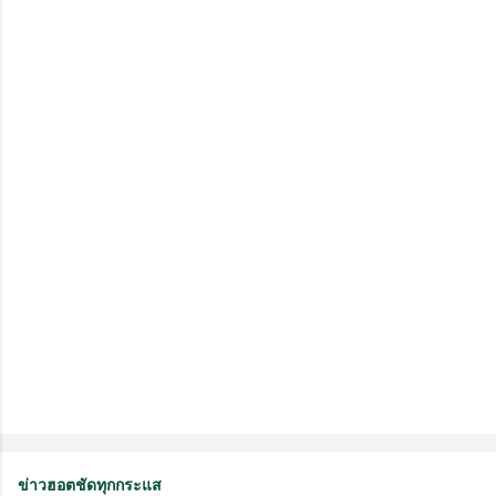
ม
คิ
ด
เ
ห็
น
ข่าวฮอตชัดทุกกระแส