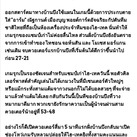
ออกสตาร์ตมาทางบ้านบึงใช้แผนในเกมนี้ด้วยการประกบตาย
ใส่ "อาร์ม" ณัฐกานต์​ เมืองบุญ พอยต์การ์ดอัจฉริยะกัปตันทีม
ชาติไทยที่ถือเป็นห้องเครื่องประจำทีมของไฮ-เทค​ นั่นทำให้
เกมรุกของแชมป์เก่าไม่ค่อยลื่นไหล ส่วนฝั่งบ้านบึงยังอันตราย
จากการเข้าทำของ ไทชอน จอห์นสัน และ โมเซส มอร์แกน
เช่นเดิม จบควอเตอร์แรกบ้านบึงที่เริ่มต้นได้ดีกว่าขึ้นนำไป
ก่อน 27-21
เกมรุกเป็นรองชัดเจนสำหรับแชมป์เก่าไฮ-เทควันนี้ พอตัวคิล
เลอร์พาสต์สำคัญเล่นไม่ได้เกมวงในที่มีเซนเตอร์ตัวใหญ่ๆ
หรือแม้กระทั่งสามแต้มจากวงนอกก็ไม่ได้บอลสวยๆ ที่จะจ่าย
มาแล้วทำแต้มได้เลย กลับกันวันนี้เป็นทีของบ้านบึงที่วาง
หมากมาดีมาก พวกเขายังรักษาความเป็นผู้นำจนผ่านสาม
ควอเตอร์นำอยู่ที่ 53-48
อย่างไรก็ดีเปิดควอเตอร์สี่มา 5 นาทีแรกฝั่งบ้านบึงกลับมาเปิด
ช่องโหว่เกมรับหลวมปล่อยให้ไฮ-เทคยิงทั้งสามคะแนนและ