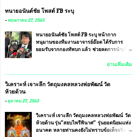
ทนายอนันต์ชัย โพสต์ FB ระบุ
-
พฤษภาคม 27, 2563
ทนายอนันต์ชัย โพสต์ FB ระบุ หน้ากาก
หนุมานของทีมงานอาจารย์อ๊อด ได้รับการ
ยอมรับจากกองทัพบก แล้ว ช่วยลดการนำเข้า
ได้ปีละ 600 ล้านบาท นายอนันต์ชัย ไชย
เดช ทนายความชื่อดัง ได้โพสต์ข้อความใน
อ่านเพิ่มเติม
Facebook ส่วนตัว ชี้แจงถึงความคืบหน้าคดี
ที่ได้ร่วมต่อสู้ กับรศ.ดร.วีรชัย พุทธวงศ์ หรือ
วิเคราะห์ เจาะลึก วัตถุมงคลหลวงพ่อพัฒน์ วัด
อาจารย์อ๊อด อาจารย์ประจำภาควิชาเคมี
ห้วยด้วน
คณะศิลปศาสตร์และวิทยาศาสตร์
มหาวิทยาลัยเกษตรศาสตร์ และทีมงานนักวิจัย
-
ตุลาคม 27, 2563
ที่ร่วมกันคิดค้น หน้ากากป้องกันสารพิษทาง
ทหาร ( หน้ากากหนุมาน ) ซึ่งทีมงานนักวิจัย
วิเคราะห์ เจาะลึก วัตถุมงคลหลวงพ่อพัฒน์ วัด
ของอาจารย์อ๊อด เล็งเห็นว่า หน้ากากป้องกัน
ห้วยด้วน รุ่น”สยบไพรีพินาศ” รุ่นยอดนิยมแห่ง
สารพิษทางทหาร ถ้าสามารถผลิตได้ใน
อนาคต หลายท่านคงยังไม่ทราบข้อเท็จจริงว่า