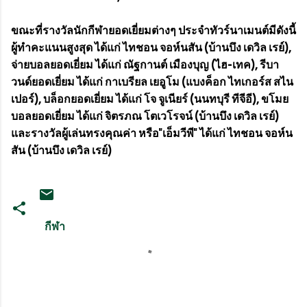
ขณะที่รางวัลนักกีฬายอดเยี่ยมต่างๆ ประจำทัวร์นาเมนต์มีดังนี้
ผู้ทำคะแนนสูงสุด ได้แก่ ไทชอน จอห์นสัน (บ้านบึง เดวิล เรย์),
จ่ายบอลยอดเยี่ยม ได้แก่ ณัฐกานต์​ เมืองบุญ (ไฮ-เทค), รีบา
วนด์ยอดเยี่ยม ได้แก่ กาเบรียล เยอูโม (แบงค็อก ไทเกอร์ส สไน
เปอร์), บล็อกยอดเยี่ยม ได้แก่ โจ​ จูเนียร์ (นนทบุรี ทีจีอี), ขโมย
บอลยอดเยี่ยม ได้แก่ จิตรภณ โตเวโรจน์ (บ้านบึง เดวิล เรย์)
และรางวัลผู้เล่นทรงคุณค่า หรือ​"เอ็มวีพี" ได้แก่ ไทชอน จอห์น
สัน (บ้านบึง เดวิล เรย์)
กีฬา
ค
ว
า