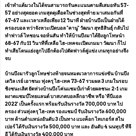
เข้าทำแต้มวงในได้จนสามารถรันคะแนนตามตีเสมอทัน 57-
57 อย่างสุดยอด เกมสุดดุเดือดในช่วงสุดท้าย มาเสมอกันที่
67-67 และเวลาเหลือเพียง 12 วินาที ฝ่ายบ้านบึงเป็นฝ่ายได้
ครองบอล ทว่าจังหวะเปิดบอล "คานู" วัฒนา สุทธิสินธุ์ กลับไป
ทำฟาวล์ ไทชอน จอห์นสัน ทำให้บ้านบึงมาได้ยิงลูกโทษ​นำ
68-67 กับ​ 11 วินาทีที่เหลือ ไฮ-เทคจะเปิดเกมมา วัฒนา ก็ไป
ทำเสียโดนแย่งลูกไปอีกต้องไปตัดฟาวล์คู่แข่ง เกมทุกอย่างจึง
จบ
บ้านบึงมารัวลูกโทษช่วงท้ายจนหมดเวลาการแข่งขัน บ้านบึง
เดวิล เรย์ เอาชนะ ทุ่งครุ​ ไฮ-เทค​ 73-67 รวมผล 3 เกมในรอบ
ชิงชนะเลิศ ยัดห่วงบ้านบึงโค่นแชมป์เก่าด้วยผลชนะ 2-1 เกม
ผงาดแชมป์ไทยแลนด์ บาสเกตบอลลีกอาชีพ หรือ 'ทีบีแอล
2022' เป็นครั้งแรก พร้อมรับเงินรางวัล 700,000 บาท ไป
ครอง ส่วนทุ่งครุ​ ไฮ-เทค​ รองแชมป์ รับเงินรางวัล 600,000
บาท ด้านตำแหน่งอันดับ 3 เป็นทาง แบงค็อก ไทเกอร์ส สไน
เปอร์ ได้รับเงินรางวัล 500,000 บาท และ อันดับ 4 นนทุบรี ทีจี
อี ได้รับเงินรางวัล 400,000 บาท