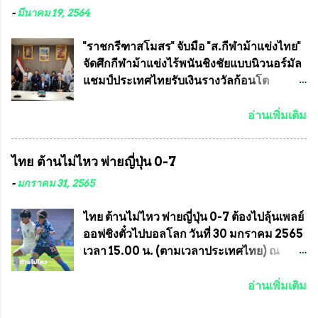
และคณะทำงาน ได้ร่วมกันประชุมหารือ
คลองลัดภาชี เขตภาษีเจริญ และชุมชน 50
-
มีนาคม 19, 2564
เตรียมความพร้อมจัดการแข่งขันฟุตบอลสูง
ห้อง โดยมี อส.ทพ จำนวน43นาย เสธอิฐและ
อายุ ชิงแชมป์ประเทศไทย ครั้งที่ 1 ประจำปี
ทีมงาน ต้องขออภัย ที่ไม่ได้เอ่ยชื่อเต็มสังกัด
"ราชกรีฑาสโมสร" จับมือ "ส.กีฬาม้าแข่งไทย"
2564 กำหนดแข่งขันระหว่างวันที่ 24
เพราะท่านขอสงวนเอาไว้ พันอากาศเอก ทอง
จัดศึกกีฬาม้าแข่งไร้พนันชิงชัยแบบนิวนอร์มัล
เมษายน จนถึงว...
อินทร์ พรหมสุวรรณ ท่านรองกัมปนาท ผู้ร่วม
แชมป์ประเทศไทยรับเงินรางวัลก้อนโต
ประสานงาน ไม่สามารถเข้าร่วมกิจกรรมใน
แน่นอน เมื่อวันที่ 19 มี.ค.ที่ผ่านมา "เสธ.น้อย"
ครั้งนี้ได้ เนื่องจาก ติดธุระเร่งด่วน จึงได้มอบ
พล.อ.วิชญ เทพหัสดิน ณ อยุธยา นายกสมาคม
อ่านเพิ่มเติม
หมายหน้าที่ ให้กับ รองวิเชียร ทรงมณี ดูแล
กีฬาม้าแข่งไทย เป็นประธานการประชุมการ
ความสงบเรียบร้อย นางฉวีวรรณ ตระกูลธรรม
จัดการแข่งขันร่วมกัน ระหว่างสมาคม
ไทย ต้านไม่ไหว พ่ายญี่ปุ่น 0-7
ประธานชุมชน คลองลัดภาชีเขตภาษีเจริญ
ราชกรีฑาสโมสร กับ สมาคมกีฬาม้าแข่งไทย
สท.ทพ. สมนึก ปัทมาลัยที่ปรึกษา และการแจก
ที่ห้องประชุมมูลนิธิโอลิมปิคไทย (บ้าน
-
มกราคม 31, 2565
ข้าวสารอาหารแห้งในคราวครั้งนี้ก็ได้รับ
อัมพวัน) เทเวศร์ โดยมี นายอำนวย รุ่งศุภกฤตา
ความ ร้องขอจากประธานชุมชนคลองลัดภาชี
นนท์ ประธานคณะกรรมการอำนวยการแข่ง
ไทย ต้านไม่ไหว พ่ายญี่ปุ่น 0-7 ต้องไปลุ้นเพลย์
เขตภาษีเจริญ !!พี่น้องชุมชนได้รับความเดือด
ม้า พร้อมด้วย นายเต็มสุข สุวรรณศร
ออฟชิงตั๋วไปบอลโลก วันที่ 30 มกราคม 2565
ร้อนจากพิษโรค covid-19 ทำให้การอยู่การ
กรรมการอำนวยการแข่งม้า และรักษาการผู้
เวลา 15.00 น. (ตามเวลาประเทศไทย) ณ
กินได้รับความเ...
จัดการฝ่ายแข่งม้า สมาคมราชกรีฑาสโมสร
สนาม ดีวาน พาทิล สเตเดียม นคร มุมไบ การ
และคณะกรรมการจากทั้งสองฝ่าย เข้าร่วม
แข่งขันฟุตบอลหญิงชิงแชมป์เอเชีย 2022 รอบ
อ่านเพิ่มเติม
ประชุมอย่างพร้อมเพรียง สรุปประเด็นสำคัญ
8 ทีมสุดท้าย ญี่ปุ่น แชมป์กลุ่ม ซี พบกับ ไทย