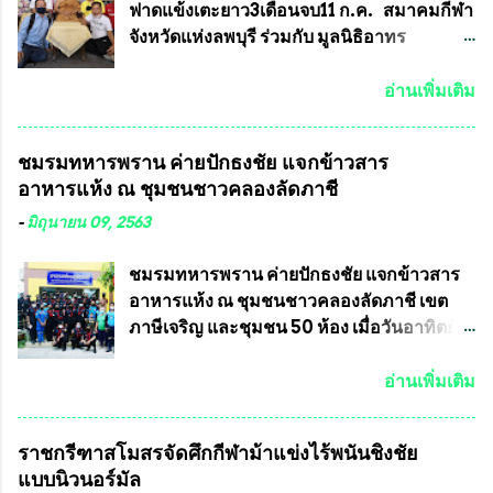
จำนวนเท่าไหร่ (เพื่อป้องกันการปั๊มเสริมใน
การจัดให้มีการเลือกตั้งใหม่ เพราะมีการร้อง
ฟาดแข้งเตะยาว3เดือนจบ11 ก.ค. สมาคมกีฬา
ภายหลัง) 3.)มีวัตถุประสงค์ที...
เรียนการกระทำความผิดกฎหมายการเลือกตั้ง
จังหวัดแห่งลพบุรี ร่วมกับ มูลนิธิอาทร
เข้ามาเป็นจำนวนมาก โดยจะเข้าหารือกับ
ประชานาถ และ ใจฟ้า อะคาเดมี่ จัดการ
เลขาธิการคณะกรรมการการเลือกตั้ง เพื่อให้
แข่งขันฟุตบอลสูงอายุชิงแชมป์ประเทศไทย ชิง
อ่านเพิ่มเติม
ตั้งคณะกรรมการแสวงหาข้อเท็จจริง เร่งให้มี
ถ้วยพระราชทาน รัชกาลที่ 10 กำหนดแข่งขัน
คำวินิจฉัยออกมา โดยเชื่อว่าคณะกรรมการ
ในเดือน เมษายน ถึงเดือน กรกฏาคม2564
ชมรมทหารพราน ค่ายปักธงชัย แจกข้าวสาร
การเลือกตั้งจะดำเนินการจัดให้มีการเลือกตั้ง
อดีตนักเตะทีมชาติอนุญาตให้ลงแข่งขันได้ ทีม
อาหารแห้ง ณ​ ชุมชนชาวคลองลัดภาชี
ใหม่อีกครั้ง ประธานมูลนิธิธรรมาภิบาลและ
แชมป์ได้รับ 150,000 บาท พร้อมได้สิทธิ์ไป
ต่อต้านทุจริต กล่าวต่ออีกว่า “นครเชียงใหม่
ทัวร์ต่างประเทศอีกด้วย ที่ห้องประชุม โรงทาน
-
มิถุนายน 09, 2563
เป็นเขตพื้นที่เศรษฐกิจอันสำคัญของภาคเหนือ
ครัวการบินกรุงเทพ วัดพระบาทน้ำพุ จังหวัด
ต้องส่งเสริมให้ผู้นำในระดับต่างๆมีหลักธร
ลพบุรี ท่านเจ้าคุณ พระราชวิสุทธิ ประชานาถ
ชมรมทหารพราน ค่ายปักธงชัย แจกข้าวสาร
รมาภิบาลในการบริหารราชการแผ่นดิน คณะ
(หลวงพ่อ อลงกต ) ในฐานะประธานมูลนิธิ
อาหารแห้ง ณ​ ชุมชนชาวคลองลัดภาชี เขต
กรรมการการเลือกตั้งถือเป็นองค์กรอิสระตาม
ประชานาถ และ ประธานอำนวยการจัดการ
ภาษีเจริญ และชุมชน 50 ห้อง เมื่อวันอาทิตย์ที่
รัฐธรรมนูญที่ต้องใ...
แข่งขันฟุตบอลสูงอายุชิงแชมป์ประเทศไทย ชิง
7 มิถุนายน 2563 ชมรมทหารพราน ค่าย
ถ้วยพระราชทาน สมเด็จพระเจ้าอยู่หัว มหา
ปักธงชัย กรุงเทพมหานครโดย พันเอกสมศักดิ์
อ่านเพิ่มเติม
วชิราลงกรณ บดินทรเทพยวรางกูร (รัชกาลที่
เจริญชีพชัยประธานและ ที่ปรึกษากิตติมศักดิ์
10 ) พร้อมด้วย ดร.สุจินต์ สว่างศรี รองประธาน
ชมรมทหารพราน ค่ายปักธงชัย
ราชกรีฑาสโมสรจัดศึกกีฬาม้าแข่งไร้พนันชิงชัย
อำนวยการจัดการแข่งขัน และ นายวีรยุทธ
กรุงเทพมหานคร ได้เป็นประธาน แจก
แบบนิวนอร์มัล
สวัสดี ประธานคณะกรรมการจัดการแข่งขัน
ข้าวสาร อาหารแห้ง ให้กับพี่น้องชุมชนชาว