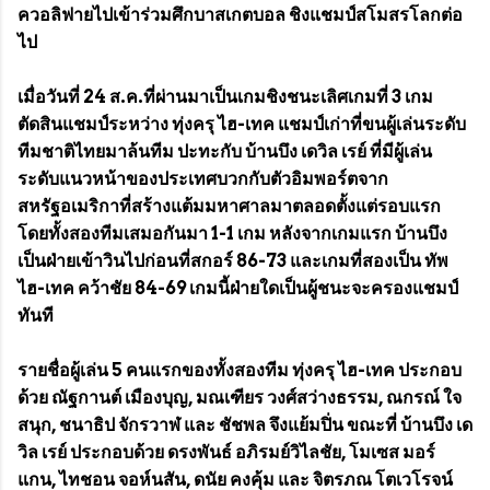
ควอลิฟายไปเข้าร่วมศึกบาสเกตบอล ชิงแชมป์สโมสรโลกต่อ
ไป
เมื่อวันที่​ 24 ส.ค.ที่ผ่านมาเป็นเกมชิงชนะเลิศเกมที่ 3 เกม
ตัดสินแชมป์ระหว่าง ทุ่งครุ​ ไฮ-เทค​ แชมป์เก่าที่ขนผู้เล่นระดับ
ทีมชาติไทยมาล้นทีม ปะทะกับ บ้านบึง เดวิล เรย์ ที่มีผู้เล่น
ระดับแนวหน้าของประเทศบวกกับตัวอิมพอร์ตจาก
สหรัฐอเมริกาที่สร้างแต้มมหาศาลมาตลอดตั้งแต่รอบแรก
โดยทั้งสองทีมเสมอกันมา 1-1 เกม หลังจากเกมแรก บ้านบึง
เป็นฝ่ายเข้าวินไปก่อนที่สกอร์ 86-73 และเกมที่สองเป็น ทัพ
ไฮ-เทค​ คว้าชัย 84-69 เกมนี้ฝ่ายใดเป็นผู้ชนะจะครองแชมป์
ทันที
รายชื่อผู้เล่น 5 คนแรกของทั้งสองทีม ทุ่งครุ​ ไฮ-เทค​ ประกอบ
ด้วย​ ณัฐกานต์​ เมืองบุญ, มณเฑียร วงศ์สว่างธรรม, ณกรณ์ ใจ
สนุก, ชนาธิป จักรวาฬ และ​ ชัชพล จึงแย้มปิ่น​ ขณะที่ บ้านบึง เด
วิล เรย์ ประกอบด้วย​ ดรงพันธ์ อภิรมย์วิไลชัย, โมเซส​ มอร์
แกน,​ ไทชอน​ จอห์นสัน,​ ดนัย คงคุ้ม และ​ จิตรภณ โตเวโรจน์