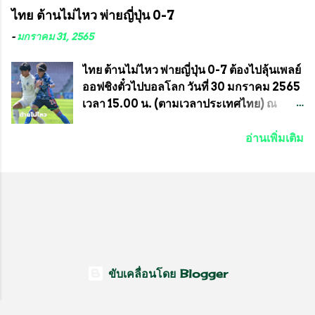
ความสงบเรียบร้อย นางฉวีวรรณ ตระกูลธรรม
จัดการแข่งขันร่วมกัน ระหว่างสมาคม
ไทย ต้านไม่ไหว พ่ายญี่ปุ่น 0-7
ประธานชุมชน คลองลัดภาชีเขตภาษีเจริญ
ราชกรีฑาสโมสร กับ สมาคมกีฬาม้าแข่งไทย
สท.ทพ. สมนึก ปัทมาลัยที่ปรึกษา และการแจก
ที่ห้องประชุมมูลนิธิโอลิมปิคไทย (บ้าน
-
มกราคม 31, 2565
ข้าวสารอาหารแห้งในคราวครั้งนี้ก็ได้รับ
อัมพวัน) เทเวศร์ โดยมี นายอำนวย รุ่งศุภกฤตา
ความ ร้องขอจากประธานชุมชนคลองลัดภาชี
นนท์ ประธานคณะกรรมการอำนวยการแข่ง
ไทย ต้านไม่ไหว พ่ายญี่ปุ่น 0-7 ต้องไปลุ้นเพลย์
เขตภาษีเจริญ !!พี่น้องชุมชนได้รับความเดือด
ม้า พร้อมด้วย นายเต็มสุข สุวรรณศร
ออฟชิงตั๋วไปบอลโลก วันที่ 30 มกราคม 2565
ร้อนจากพิษโรค covid-19 ทำให้การอยู่การ
กรรมการอำนวยการแข่งม้า และรักษาการผู้
เวลา 15.00 น. (ตามเวลาประเทศไทย) ณ
กินได้รับความเ...
จัดการฝ่ายแข่งม้า สมาคมราชกรีฑาสโมสร
สนาม ดีวาน พาทิล สเตเดียม นคร มุมไบ การ
และคณะกรรมการจากทั้งสองฝ่าย เข้าร่วม
แข่งขันฟุตบอลหญิงชิงแชมป์เอเชีย 2022 รอบ
อ่านเพิ่มเติม
ประชุมอย่างพร้อมเพรียง สรุปประเด็นสำคัญ
8 ทีมสุดท้าย ญี่ปุ่น แชมป์กลุ่ม ซี พบกับ ไทย
ของการประชุมดังนี้ ที่ประชุมกำหนดจัดการ
อันดับ 3 จาก กลุ่มบี เกมนี้ ญี่ปุ่นนำทีมมาโดย
แข่งขันกีฬาม้าแข่งชิงแชมป์ประเทศไทย
ซากิ คูมางาอิ กัปตันทีม พร้อมด้วย กองหน้า
ประจำปี 2564 ซึ่งเป็นครั้งแรกของการชิง
อย่าง มานา อิวาบูชิ และ มินา ทานากะ ด้าน
แชมป์ประเทศไทย และเป็นครั้งที่ 2 ของการ
ไทยเกมนี้ ต้องใช้ นัตซึโกะ โทโดโรกิ คุมทีม
แข่งม้ากีฬาที่ไม่เกี่ยวข้องกับการพนัน กำหนด
พร้อมมี สุชาวดี นิลธำรงค์ เป็นกองหน้าคู่กับ
จัดขึ้นในวันที่ 16 พ.ค.นี้ ที่สนามราชกรีฑา
เสาว์ลักษ์ เพ็งงาม ส่วนตรงกลางมี อิรวดี มาค
สโมสร เวลา 12.00 น. เป็นต้นไป ถ่ายทอดสด
รีส และ อิรวดี มาคริส เริ่มเกมมา 15 นาที ญี่ปุ่น
ขับเคลื่อนโดย Blogger
ทางช่องที-สปอร์ต (T-Sport) ของการกีฬา
มาได้จุดโทษ แต่ มานะ อิวาบุชิ ยิงไปติดเซฟ
แห่งประเทศไทย (กกท.) โดยทั้งสองสมาคม...
ของ วราภรณ์ บุญสิงห์ นาทีที่ 27 ญี่ปุ่นที่เดิน