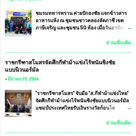
เป็นเขตพื้นที่เศรษฐกิจอันสำคัญของภาคเหนือ
ครัวการบินกรุงเทพ วัดพระบาทน้ำพุ จังหวัด
ต้องส่งเสริมให้ผู้นำในระดับต่างๆมีหลักธร
ลพบุรี ท่านเจ้าคุณ พระราชวิสุทธิ ประชานาถ
ชมรมทหารพราน ค่ายปักธงชัย แจกข้าวสาร
รมาภิบาลในการบริหารราชการแผ่นดิน คณะ
(หลวงพ่อ อลงกต ) ในฐานะประธานมูลนิธิ
อาหารแห้ง ณ​ ชุมชนชาวคลองลัดภาชี เขต
กรรมการการเลือกตั้งถือเป็นองค์กรอิสระตาม
ประชานาถ และ ประธานอำนวยการจัดการ
ภาษีเจริญ และชุมชน 50 ห้อง เมื่อวันอาทิตย์ที่
รัฐธรรมนูญที่ต้องใ...
แข่งขันฟุตบอลสูงอายุชิงแชมป์ประเทศไทย ชิง
7 มิถุนายน 2563 ชมรมทหารพราน ค่าย
ถ้วยพระราชทาน สมเด็จพระเจ้าอยู่หัว มหา
ปักธงชัย กรุงเทพมหานครโดย พันเอกสมศักดิ์
อ่านเพิ่มเติม
วชิราลงกรณ บดินทรเทพยวรางกูร (รัชกาลที่
เจริญชีพชัยประธานและ ที่ปรึกษากิตติมศักดิ์
10 ) พร้อมด้วย ดร.สุจินต์ สว่างศรี รองประธาน
ชมรมทหารพราน ค่ายปักธงชัย
ราชกรีฑาสโมสรจัดศึกกีฬาม้าแข่งไร้พนันชิงชัย
อำนวยการจัดการแข่งขัน และ นายวีรยุทธ
กรุงเทพมหานคร ได้เป็นประธาน แจก
แบบนิวนอร์มัล
สวัสดี ประธานคณะกรรมการจัดการแข่งขัน
ข้าวสาร อาหารแห้ง ให้กับพี่น้องชุมชนชาว
และคณะทำงาน ได้ร่วมกันประชุมหารือ
คลองลัดภาชี เขตภาษีเจริญ และชุมชน 50
-
มีนาคม 19, 2564
เตรียมความพร้อมจัดการแข่งขันฟุตบอลสูง
ห้อง โดยมี อส.ทพ จำนวน43นาย เสธอิฐและ
อายุ ชิงแชมป์ประเทศไทย ครั้งที่ 1 ประจำปี
ทีมงาน ต้องขออภัย ที่ไม่ได้เอ่ยชื่อเต็มสังกัด
"ราชกรีฑาสโมสร" จับมือ "ส.กีฬาม้าแข่งไทย"
2564 กำหนดแข่งขันระหว่างวันที่ 24
เพราะท่านขอสงวนเอาไว้ พันอากาศเอก ทอง
จัดศึกกีฬาม้าแข่งไร้พนันชิงชัยแบบนิวนอร์มัล
เมษายน จนถึงว...
อินทร์ พรหมสุวรรณ ท่านรองกัมปนาท ผู้ร่วม
แชมป์ประเทศไทยรับเงินรางวัลก้อนโต
ประสานงาน ไม่สามารถเข้าร่วมกิจกรรมใน
แน่นอน เมื่อวันที่ 19 มี.ค.ที่ผ่านมา "เสธ.น้อย"
ครั้งนี้ได้ เนื่องจาก ติดธุระเร่งด่วน จึงได้มอบ
พล.อ.วิชญ เทพหัสดิน ณ อยุธยา นายกสมาคม
อ่านเพิ่มเติม
หมายหน้าที่ ให้กับ รองวิเชียร ทรงมณี ดูแล
กีฬาม้าแข่งไทย เป็นประธานการประชุมการ