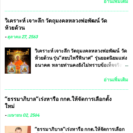
เดช ทนายความชื่อดัง ได้โพสต์ข้อความใน
อ่านเพิ่มเติม
Facebook ส่วนตัว ชี้แจงถึงความคืบหน้าคดี
ที่ได้ร่วมต่อสู้ กับรศ.ดร.วีรชัย พุทธวงศ์ หรือ
วิเคราะห์ เจาะลึก วัตถุมงคลหลวงพ่อพัฒน์ วัด
อาจารย์อ๊อด อาจารย์ประจำภาควิชาเคมี
ห้วยด้วน
คณะศิลปศาสตร์และวิทยาศาสตร์
มหาวิทยาลัยเกษตรศาสตร์ และทีมงานนักวิจัย
-
ตุลาคม 27, 2563
ที่ร่วมกันคิดค้น หน้ากากป้องกันสารพิษทาง
ทหาร ( หน้ากากหนุมาน ) ซึ่งทีมงานนักวิจัย
วิเคราะห์ เจาะลึก วัตถุมงคลหลวงพ่อพัฒน์ วัด
ของอาจารย์อ๊อด เล็งเห็นว่า หน้ากากป้องกัน
ห้วยด้วน รุ่น”สยบไพรีพินาศ” รุ่นยอดนิยมแห่ง
สารพิษทางทหาร ถ้าสามารถผลิตได้ใน
อนาคต หลายท่านคงยังไม่ทราบข้อเท็จจริงว่า
ประเทศไทย จะทำให้เรามีหน้ากากป้องกันสาร
พระเครื่องของเกจิอาจารย์ที่ทางสมาคมผู้นิยม
พิษทางทหารไม่ต้องนำเข้า ไม่ต้องเปลืองงบ
พระเครื่องพระบูชาไทย บรรจุให้มีในรายการ
อ่านเพิ่มเติม
ประมาณหลายร้อยล้านบาทต่อปี และยังใช้
ประกวด”แบบถาวร” ล่าสุดก็คือพระเครื่อง
ประโยชน์อื่นอีกมากมาย อันจะเป็นประโยชน์
หลวงพ่อคูณ และพระเครื่องหลวงปู่หมุน แต่
“ธรรมาภิบาล”เร่งหารือ กกต.ให้จัดการเลือกตั้ง
กับประเทศชาติอย่างยิ่ง ผมจะดีใจและภูมิใจ
พระเครื่องหลวงพ่อคูณ มีเพียงบางรุ่นเท่านั้นที่
ใหม่
มากหากหน้ากากป้องกันสารพิษทางทหารนี้
อยู่ในรายการประกวด เนื่องจากพระเครื่อง
ได้รับการผลิตในประเทศลดการนำเข้าโดยเด็ด
หลวงพ่อคูณ มีการจัดสร้างไว้มากมายหลาย
-
เมษายน 02, 2564
ขาด และสามารถผลิตจำหน่ายส่งออกต่าง
ร้อยรุ่น ... แต่ถ้าในอนาคต หากทางสมาคมฯ มี
ประเทศได้ โดยทีมทนายความและทีม
การบรรจุพระเครื่องหลวงพ่อพัฒน์ ให้มีการ
“ธรรมาภิบาล”เร่งหารือ กกต.ให้จัดการเลือก