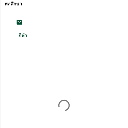
พลศึกษา
กีฬา
ค
ว
า
ม
คิ
ด
เ
ห็
น