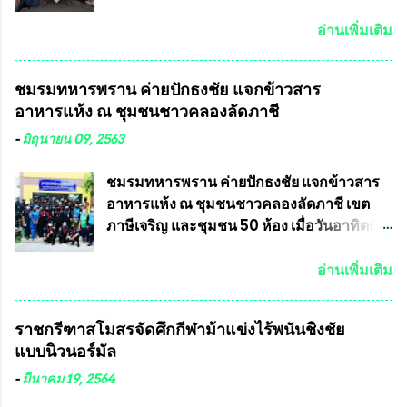
เข้ามาเป็นจำนวนมาก โดยจะเข้าหารือกับ
ประชานาถ และ ใจฟ้า อะคาเดมี่ จัดการ
เลขาธิการคณะกรรมการการเลือกตั้ง เพื่อให้
แข่งขันฟุตบอลสูงอายุชิงแชมป์ประเทศไทย ชิง
อ่านเพิ่มเติม
ตั้งคณะกรรมการแสวงหาข้อเท็จจริง เร่งให้มี
ถ้วยพระราชทาน รัชกาลที่ 10 กำหนดแข่งขัน
คำวินิจฉัยออกมา โดยเชื่อว่าคณะกรรมการ
ในเดือน เมษายน ถึงเดือน กรกฏาคม2564
ชมรมทหารพราน ค่ายปักธงชัย แจกข้าวสาร
การเลือกตั้งจะดำเนินการจัดให้มีการเลือกตั้ง
อดีตนักเตะทีมชาติอนุญาตให้ลงแข่งขันได้ ทีม
อาหารแห้ง ณ​ ชุมชนชาวคลองลัดภาชี
ใหม่อีกครั้ง ประธานมูลนิธิธรรมาภิบาลและ
แชมป์ได้รับ 150,000 บาท พร้อมได้สิทธิ์ไป
ต่อต้านทุจริต กล่าวต่ออีกว่า “นครเชียงใหม่
ทัวร์ต่างประเทศอีกด้วย ที่ห้องประชุม โรงทาน
-
มิถุนายน 09, 2563
เป็นเขตพื้นที่เศรษฐกิจอันสำคัญของภาคเหนือ
ครัวการบินกรุงเทพ วัดพระบาทน้ำพุ จังหวัด
ต้องส่งเสริมให้ผู้นำในระดับต่างๆมีหลักธร
ลพบุรี ท่านเจ้าคุณ พระราชวิสุทธิ ประชานาถ
ชมรมทหารพราน ค่ายปักธงชัย แจกข้าวสาร
รมาภิบาลในการบริหารราชการแผ่นดิน คณะ
(หลวงพ่อ อลงกต ) ในฐานะประธานมูลนิธิ
อาหารแห้ง ณ​ ชุมชนชาวคลองลัดภาชี เขต
กรรมการการเลือกตั้งถือเป็นองค์กรอิสระตาม
ประชานาถ และ ประธานอำนวยการจัดการ
ภาษีเจริญ และชุมชน 50 ห้อง เมื่อวันอาทิตย์ที่
รัฐธรรมนูญที่ต้องใ...
แข่งขันฟุตบอลสูงอายุชิงแชมป์ประเทศไทย ชิง
7 มิถุนายน 2563 ชมรมทหารพราน ค่าย
ถ้วยพระราชทาน สมเด็จพระเจ้าอยู่หัว มหา
ปักธงชัย กรุงเทพมหานครโดย พันเอกสมศักดิ์
อ่านเพิ่มเติม
วชิราลงกรณ บดินทรเทพยวรางกูร (รัชกาลที่
เจริญชีพชัยประธานและ ที่ปรึกษากิตติมศักดิ์
10 ) พร้อมด้วย ดร.สุจินต์ สว่างศรี รองประธาน
ชมรมทหารพราน ค่ายปักธงชัย
ราชกรีฑาสโมสรจัดศึกกีฬาม้าแข่งไร้พนันชิงชัย
อำนวยการจัดการแข่งขัน และ นายวีรยุทธ
กรุงเทพมหานคร ได้เป็นประธาน แจก
แบบนิวนอร์มัล
สวัสดี ประธานคณะกรรมการจัดการแข่งขัน
ข้าวสาร อาหารแห้ง ให้กับพี่น้องชุมชนชาว
และคณะทำงาน ได้ร่วมกันประชุมหารือ
คลองลัดภาชี เขตภาษีเจริญ และชุมชน 50
-
มีนาคม 19, 2564
เตรียมความพร้อมจัดการแข่งขันฟุตบอลสูง
ห้อง โดยมี อส.ทพ จำนวน43นาย เสธอิฐและ