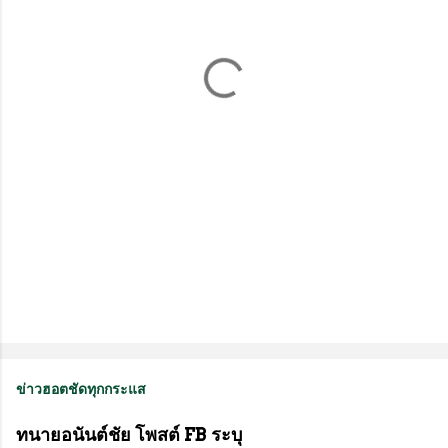
ด
เ
ห็
น
ข่าวฮอตชัดทุกกระแส
ทนายอนันต์ชัย โพสต์ FB ระบุ