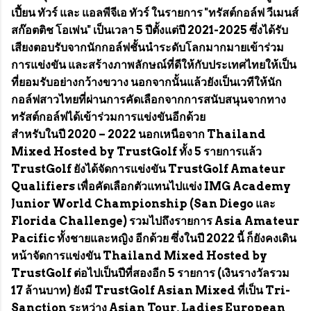
เปี้ยน ทัวร์ และ แอลพีจีเอ ทัวร์ ในรายการ "ทรัสต์กอล์ฟ วีเมนส์
สก๊อตติช โอเพ่น" เป็นเวลา 5 ปีตั้งแต่ปี 2021-2025 ซึ่งได้รับ
เสียงตอบรับจากนักกอล์ฟชั้นนำระดับโลกมากมายเข้าร่วม
การแข่งขัน และสร้างภาพลักษณ์ที่ดีให้กับประเทศไทยให้เป็น
ที่ยอมรับอย่างกว้างขวาง นอกจากนั้นแล้วยังเป็นเวทีให้นัก
กอล์ฟสาวไทยที่ผ่านการคัดเลือกจากการสนับสนุนจากทาง
ทรัสต์กอล์ฟได้เข้าร่วมการแข่งขันอีกด้วย
สำหรับในปี 2020 – 2022 นอกเหนือจาก Thailand
Mixed Hosted by TrustGolf ทั้ง 5 รายการแล้ว
TrustGolf ยังได้จัดการแข่งขัน TrustGolf Amateur
Qualifiers เพื่อคัดเลือกตัวแทนไปแข่ง IMG Academy
Junior World Championship (San Diego และ
Florida Challenge) รวมไปถึงรายการ Asia Amateur
Pacific ทั้งชายและหญิง อีกด้วย ซึ่งในปี 2022 นี้ ก็ยังคงเดิน
หน้าจัดการแข่งขัน Thailand Mixed Hosted by
TrustGolf ต่อไปเป็นปีที่สองอีก 5 รายการ (เงินรางวัลรวม
17 ล้านบาท) ยังมี TrustGolf Asian Mixed ที่เป็น Tri-
Sanction ระหว่าง Asian Tour, Ladies European