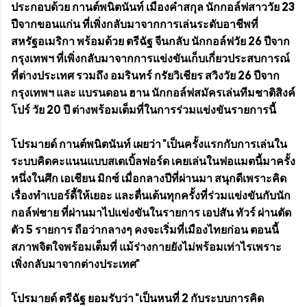
ประกอบด้วย กานต์พนิตนันท์ เมืองคำสกุล นักกอล์ฟสาววัย 23
ปีจากขอนแก่น ที่เพิ่งกลับมาจากการเล่นระดับอาชีพที่
สหรัฐอเมริกา พร้อมด้วย ตรีฉัฐ จีนกลับ นักกอล์ฟวัย 26 ปีจาก
กรุงเทพฯ ที่เพิ่งกลับมาจากการแข่งขันเก็บเกี่ยวประสบการณ์
ที่ต่างประเทศ รวมถึง อมรินทร์ กรัยวิเชียร สวิงวัย 26 ปีจาก
กรุงเทพฯ และ แบรนดอน ฮาน นักกอล์ฟสมัครเล่นทีมชาติสิงค์
โปร์ วัย 20 ปี ต่างพร้อมเต็มที่ในการร่วมแข่งขันรายการนี้
โปรมายด์ กานต์พนิตนันท์ เผยว่า "เป็นครั้งแรกกับการเล่นใน
ระบบคิดคะแนนแบบสเตเบิ้ลฟอร์ด เคยเล่นในฟอแมตนี้มาครั้ง
หนึ่งในศึก เอเชียน มิกซ์ เมื่อกลางปีที่ผ่านมา สนุกดีเพราะคิด
เรื่องทำเบอร์ดี้ให้เยอะ และตื่นเต้นทุกครั้งที่ร่วมแข่งขันกับนัก
กอล์ฟชาย ที่ผ่านมาไปแข่งขันในรายการ เอปสัน ทัวร์ ผ่านตัด
ตัว 5 รายการ ถือว่ากลางๆ คงจะเริ่มที่เมืองไทยก่อน ตอนนี้
สภาพจิตใจพร้อมเต็มที่ แม้ร่างกายยังไม่พร้อมเท่าไรเพราะ
เพิ่งกลับมาจากต่างประเทศ"
โปรมายด์ ตรีฉัฐ ยอมรับว่า "เป็นหนที่ 2 กับระบบการคิด