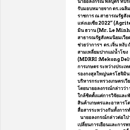
นายอลงกรณ์ พลบุตร ที่ปร
รับมอบหมายจาก ดร.เฉลิมช
ราชการ ณ สาธารณรัฐสังค
แห่งเอเซีย 2022” (Agri
มิน ฮวาน (Mr. Le Min
สาธารณรัฐสังคมนิยมเวี
ช่วยว่าการฯ ดร.เจิ่น หงั
สามเหลี่ยมปากแม่น้ำโขง
(MDRRI :Mekong Delta
การเกษตร ระหว่างประเทศ
รองกงสุลใหญ่นครโฮจิมิน
บริหารกระทรวงเกษตรเวีย
โดยนายอลงกรณ์กล่าวว่า ท
ใกล้ชิดตั้งแต่การวิจัย
สินค้าเกษตรและอาหารโด
สื่อสารระหว่างกันทั้งกา
นายอลงกรณ์กล่าวต่อไปว่า
เปลี่ยนการเยือนและการพบ