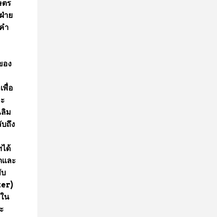
ษตร
ฝ่าย
มคำ
ของ
พื่อ
ละ
ลิม
บถึง
ได้
ตและ
ับ
ter)
รใน
ะ