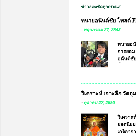
ข่าวฮอตชัดทุกกระแส
ทนายอนันต์ชัย โพสต์ F
-
พฤษภาคม 27, 2563
ทนายอนั
การยอมร
อนันต์ช
ชี้แจงถึ
อ๊อด อา
มหาวิทยา
สารพิษทา
วิเคราะห์ เจาะลึก วัตถ
ว่า หน้
เรามีหน
-
ตุลาคม 27, 2563
หลายร้อ
กับประเ
วิเคราะห
ทหารนี้
ยอดนิยม
จำหน่าย
เกจิอาจา