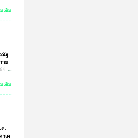
ปู่
วด
่มเติม
ต่ถ้า
ระ
งหลวง
จะนำ
ค๊ต
รณัฐ
ร
นภาย
ารปั๊ม
4 ที่
ามผิด
ขต
่มเติม
ริง
ามผิด
คณะ
คำ
การ
ีกว่า
ก.ค.
ผู้นำ
ะคาเด