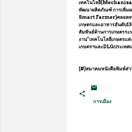
เทคโนโลยี(Mechanizati
พัฒนาผลิตภัณฑ์ การเพิ่
Smart Farmer)ตลอดจนกล
เกษตรและอาหารอันดับ1
สัมพันธ์ด้านการเกษตรระห
งาน”เทคโนโลยีเกษตรแห่ง
เกษตรฯและDLGประเทศเย
(#)สมาคมหนังสือพิมพ์ส่
การเมือง
ค
ว