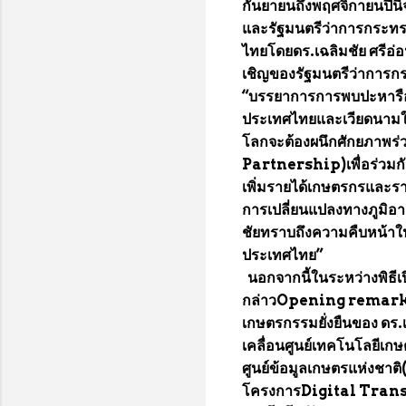
กันยายนถึงพฤศจิกายนปีนี
และรัฐมนตรีว่าการกระทร
ไทยโดยดร.เฉลิมชัย ศรีอ
เชิญของรัฐมนตรีว่าการ
“บรรยาการการพบปะหารือเป
ประเทศไทยและเวียดนามใ
โลกจะต้องผนึกศักยภาพร่
Partnership)เพื่อร่วมกัน
เพิ่มรายได้เกษตรกรและ
การเปลี่ยนแปลงทางภูมิอ
ชัยทราบถึงความคืบหน้าใน
ประเทศไทย”
นอกจากนี้ในระหว่างพิธีเ
กล่าวOpening remarkถ
เกษตรกรรมยั่งยืนของ ดร.
เคลื่อนศูนย์เทคโนโลยี
ศูนย์ข้อมูลเกษตรแห่งชา
โครงการDigital Transf