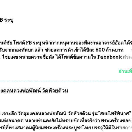
B ระบุ
นต์ชัย โพสต์ FB ระบุ หน้ากากหนุมานของทีมงานอาจารย์อ๊อด ได้ร
ับจากกองทัพบก แล้ว ช่วยลดการนำเข้าได้ปีละ 600 ล้านบาท
ัย ไชยเดช ทนายความชื่อดัง ได้โพสต์ข้อความใน Facebook ส่วน
งความคืบหน้าคดีที่ได้ร่วมต่อสู้ กับรศ.ดร.วีรชัย พุทธวงศ์ หรืออาจาร
จารย์ประจำภาควิชาเคมี คณะศิลปศาสตร์และวิทยาศาสตร์
อ่านเพิ
ลัยเกษตรศาสตร์ และทีมงานนักวิจัย ที่ร่วมกันคิดค้น หน้ากากป้อง
งทหาร ( หน้ากากหนุมาน ) ซึ่งทีมงานนักวิจัยของอาจารย์อ๊อด เล็
ุมงคลหลวงพ่อพัฒน์ วัดห้วยด้วน
ากากป้องกันสารพิษทางทหาร ถ้าสามารถผลิตได้ในประเทศไทย จะท
้ากากป้องกันสารพิษทางทหารไม่ต้องนำเข้า ไม่ต้องเปลืองงบประ
ยล้านบาทต่อปี และยังใช้ประโยชน์อื่นอีกมากมาย อันจะเป็นประโย
ทศชาติอย่างยิ่ง ผมจะดีใจและภูมิใจมากหากหน้ากากป้องกันสารพิ
์ เจาะลึก วัตถุมงคลหลวงพ่อพัฒน์ วัดห้วยด้วน รุ่น”สยบไพรีพินาศ” 
ได้รับการผลิตในประเทศลดการนำเข้าโดยเด็ดขาด และสามารถผลิ
แห่งอนาคต หลายท่านคงยังไม่ทราบข้อเท็จจริงว่า พระเครื่องของ
ส่งออกต่างประเทศได้ โดยทีมทนายความและทีมงา...
รย์ที่ทางสมาคมผู้นิยมพระเครื่องพระบูชาไทย บรรจุให้มีในรายกา