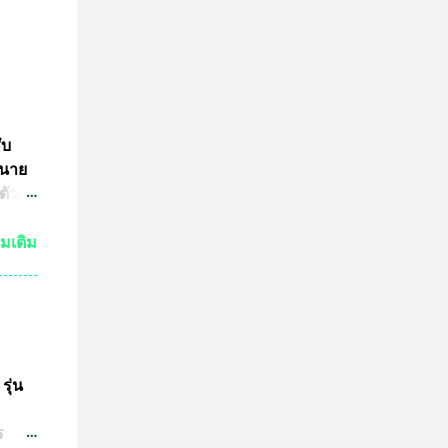
ับ
 นาย
ตัว
ย์
่มเติม
กัน
งเห็น
ำให้
มาณ
ชน์
ษทาง
รุ่น
ต
ร