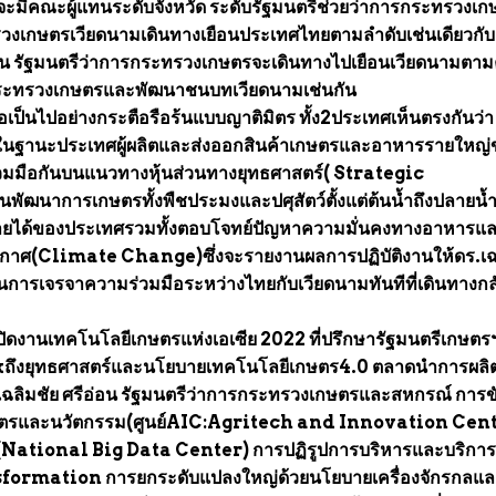
้จะมีคณะผู้แทนระดับจังหวัด ระดับรัฐมนตรีช่วยว่าการกระทรวงเก
วงเกษตรเวียดนามเดินทางเยือนประเทศไทยตามลำดับเช่นเดียวกับ
่อน รัฐมนตรีว่าการกระทรวงเกษตรจะเดินทางไปเยือนเวียดนามตา
กระทรวงเกษตรและพัฒนาชนบทเวียดนามเช่นกัน
็นไปอย่างกระตือรือร้นแบบญาติมิตร ทั้ง2ประเทศเห็นตรงกันว่า
นฐานะประเทศผู้ผลิตและส่งออกสินค้าเกษตรและอาหารรายใหญ่
วมมือกันบนแนวทางหุ้นส่วนทางยุทธศาสตร์( Strategic
พัฒนาการเกษตรทั้งพืชประมงและปศุสัตว์ตั้งแต่ต้นน้ำถึงปลายน้ำเ
รายได้ของประเทศรวมทั้งตอบโจทย์ปัญหาความมั่นคงทางอาหารแ
ากาศ(Climate Change)ซึ่งจะรายงานผลการปฏิบัติงานให้ดร.เฉ
การเจรจาความร่วมมือระหว่างไทยกับเวียดนามทันทีที่เดินทางกลั
ปิดงานเทคโนโลยีเกษตรแห่งเอเซีย 2022 ที่ปรึกษารัฐมนตรีเกษตรฯ
ึงยุทธศาสตร์และนโยบายเทคโนโลยีเกษตร4.0 ตลาดนำการผลิ
เฉลิมชัย ศรีอ่อน รัฐมนตรีว่าการกระทรวงเกษตรและสหกรณ์ การข
เกษตรและนวัตกรรม(ศูนย์AIC:Agritech and Innovation Cen
ติ(National Big Data Center) การปฏิรูปการบริหารและบริกา
ormation การยกระดับแปลงใหญ่ด้วยนโยบายเครื่องจักรกลแล