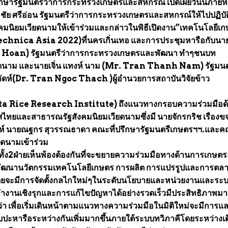
ึกษารัฐมนตรีว่าการกระทรวงเกษตรและสหกรณ์ เปิดเผยวันนี้ภายหล
ัย ศรีอ่อน รัฐมนตรีว่าการกระทรวงเกษตรและสหกรณ์ให้ไปปฏิบัต
มนิยมเวียดนามให้เข้าร่วมและกล่าวในพิธีเปิดงาน”เทคโนโลยีเ
technica Asia 2022)ที่นครเกิ่นเทอ และการประชุมหารือกับนา
h Hoan) รัฐมนตรีว่าการกระทรวงเกษตรและพัฒนา ทำๆชนบท
ยดนาม และนายเจิ่น แทงห์ นาม (Mr. Tran Thanh Nam) รัฐมนต
บ ถัดห์(Dr. Tran Ngoc Thach )ผู้อำนวยการสถาบันวิจัยข้าว
 Rice Research Institute) ถึงแนวทางกรอบความร่วมมือด
ไทยและสาธารณรัฐสังคมนิยมเวียดนามซึ่งมี นายจักรกริช เรืองข
ห์ นายณฐกร สุวรรณธาดา คณะที่ปรึกษารัฐมนตรีเกษตรฯฯ.และคณ
ดนามเข้าร่วม
ั้ง2ฝ่ายเห็นพ้องต้องกันที่จะขยายความร่วมมือทางด้านการเกษตร
และพัฒนานวัตกรรมเทคโนโลยีเกษตร การผลิต การแปรรูปและการตล
ยจะมีการจัดตั้งกลไกใหม่ๆในระดับนโยบายและหน่วยงานและระ
รทำงานเชิงรุกและการแก้ไขปัญหาได้อย่างรวดเร็วมีประสิทธิภาพมา
 เพื่อเริ่มเดินหน้าตามแนวทางความร่วมมือในมิติใหม่จะมีการแ
ปะหารือระหว่างกันเพิ่มมากขึ้นภายใต้ระบบทวิภาคีโดยระหว่างเ