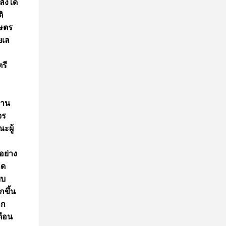
ังได้
ิ
กษตร
ยเล
รี
้าน
จร
ะผู้
อย่าง
าด
บบ
กขึ้น
ลก
ดือน