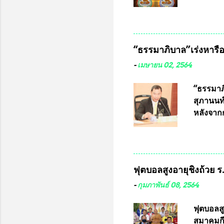
ประกวด”
หมุน แต่
เนื่องจา
ในอนาคต
“ธรรมาภิบาล”เร่งหารือ 
ประกวดแบ
เครื่องห
-
เมษายน 02, 2564
พ่อคูณ ซ
เข้ารายก
“ธรรมาภิ
และรันห
สุภานนท์
ประกาศจำ
หลังจากก
เสริมในภ
ผ่านมาพ
กฎหมายกา
พื้นที่เ
และดำเน
ฟุตบอลสูงอายุชิงถ้วย 
กฎหมายก
กรรมการก
-
กุมภาพันธ์ 08, 2564
วินิจฉัย
เลือกตั้
ฟุตบอลส
“นครเชีย
สมาคมกีฬ