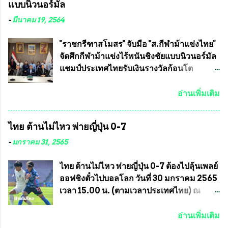
แบบนิวนอร์มัล
สวัสดี ประธานคณะกรรมการจัดการแข่งขัน
ข้าวสาร อาหารแห้ง ให้กับพี่น้องชุมชนชาว
และคณะทำงาน ได้ร่วมกันประชุมหารือ
คลองลัดภาชี เขตภาษีเจริญ และชุมชน 50
-
มีนาคม 19, 2564
เตรียมความพร้อมจัดการแข่งขันฟุตบอลสูง
ห้อง โดยมี อส.ทพ จำนวน43นาย เสธอิฐและ
อายุ ชิงแชมป์ประเทศไทย ครั้งที่ 1 ประจำปี
ทีมงาน ต้องขออภัย ที่ไม่ได้เอ่ยชื่อเต็มสังกัด
"ราชกรีฑาสโมสร" จับมือ "ส.กีฬาม้าแข่งไทย"
2564 กำหนดแข่งขันระหว่างวันที่ 24
เพราะท่านขอสงวนเอาไว้ พันอากาศเอก ทอง
จัดศึกกีฬาม้าแข่งไร้พนันชิงชัยแบบนิวนอร์มัล
เมษายน จนถึงว...
อินทร์ พรหมสุวรรณ ท่านรองกัมปนาท ผู้ร่วม
แชมป์ประเทศไทยรับเงินรางวัลก้อนโต
ประสานงาน ไม่สามารถเข้าร่วมกิจกรรมใน
แน่นอน เมื่อวันที่ 19 มี.ค.ที่ผ่านมา "เสธ.น้อย"
ครั้งนี้ได้ เนื่องจาก ติดธุระเร่งด่วน จึงได้มอบ
พล.อ.วิชญ เทพหัสดิน ณ อยุธยา นายกสมาคม
อ่านเพิ่มเติม
หมายหน้าที่ ให้กับ รองวิเชียร ทรงมณี ดูแล
กีฬาม้าแข่งไทย เป็นประธานการประชุมการ
ความสงบเรียบร้อย นางฉวีวรรณ ตระกูลธรรม
จัดการแข่งขันร่วมกัน ระหว่างสมาคม
ไทย ต้านไม่ไหว พ่ายญี่ปุ่น 0-7
ประธานชุมชน คลองลัดภาชีเขตภาษีเจริญ
ราชกรีฑาสโมสร กับ สมาคมกีฬาม้าแข่งไทย
สท.ทพ. สมนึก ปัทมาลัยที่ปรึกษา และการแจก
ที่ห้องประชุมมูลนิธิโอลิมปิคไทย (บ้าน
-
มกราคม 31, 2565
ข้าวสารอาหารแห้งในคราวครั้งนี้ก็ได้รับ
อัมพวัน) เทเวศร์ โดยมี นายอำนวย รุ่งศุภกฤตา
ความ ร้องขอจากประธานชุมชนคลองลัดภาชี
นนท์ ประธานคณะกรรมการอำนวยการแข่ง
ไทย ต้านไม่ไหว พ่ายญี่ปุ่น 0-7 ต้องไปลุ้นเพลย์
เขตภาษีเจริญ !!พี่น้องชุมชนได้รับความเดือด
ม้า พร้อมด้วย นายเต็มสุข สุวรรณศร
ออฟชิงตั๋วไปบอลโลก วันที่ 30 มกราคม 2565
ร้อนจากพิษโรค covid-19 ทำให้การอยู่การ
กรรมการอำนวยการแข่งม้า และรักษาการผู้
เวลา 15.00 น. (ตามเวลาประเทศไทย) ณ
กินได้รับความเ...
จัดการฝ่ายแข่งม้า สมาคมราชกรีฑาสโมสร
สนาม ดีวาน พาทิล สเตเดียม นคร มุมไบ การ
และคณะกรรมการจากทั้งสองฝ่าย เข้าร่วม
แข่งขันฟุตบอลหญิงชิงแชมป์เอเชีย 2022 รอบ
อ่านเพิ่มเติม
ประชุมอย่างพร้อมเพรียง สรุปประเด็นสำคัญ
8 ทีมสุดท้าย ญี่ปุ่น แชมป์กลุ่ม ซี พบกับ ไทย