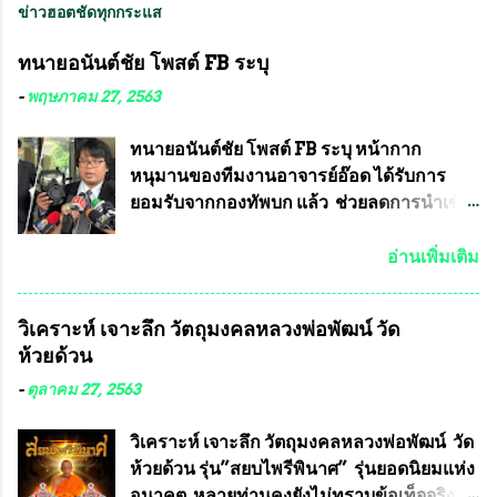
ข่าวฮอตชัดทุกกระแส
ทนายอนันต์ชัย โพสต์ FB ระบุ
-
พฤษภาคม 27, 2563
ทนายอนันต์ชัย โพสต์ FB ระบุ หน้ากาก
หนุมานของทีมงานอาจารย์อ๊อด ได้รับการ
ยอมรับจากกองทัพบก แล้ว ช่วยลดการนำเข้า
ได้ปีละ 600 ล้านบาท นายอนันต์ชัย ไชย
เดช ทนายความชื่อดัง ได้โพสต์ข้อความใน
อ่านเพิ่มเติม
Facebook ส่วนตัว ชี้แจงถึงความคืบหน้าคดี
ที่ได้ร่วมต่อสู้ กับรศ.ดร.วีรชัย พุทธวงศ์ หรือ
วิเคราะห์ เจาะลึก วัตถุมงคลหลวงพ่อพัฒน์ วัด
อาจารย์อ๊อด อาจารย์ประจำภาควิชาเคมี
ห้วยด้วน
คณะศิลปศาสตร์และวิทยาศาสตร์
มหาวิทยาลัยเกษตรศาสตร์ และทีมงานนักวิจัย
-
ตุลาคม 27, 2563
ที่ร่วมกันคิดค้น หน้ากากป้องกันสารพิษทาง
ทหาร ( หน้ากากหนุมาน ) ซึ่งทีมงานนักวิจัย
วิเคราะห์ เจาะลึก วัตถุมงคลหลวงพ่อพัฒน์ วัด
ของอาจารย์อ๊อด เล็งเห็นว่า หน้ากากป้องกัน
ห้วยด้วน รุ่น”สยบไพรีพินาศ” รุ่นยอดนิยมแห่ง
สารพิษทางทหาร ถ้าสามารถผลิตได้ใน
อนาคต หลายท่านคงยังไม่ทราบข้อเท็จจริงว่า