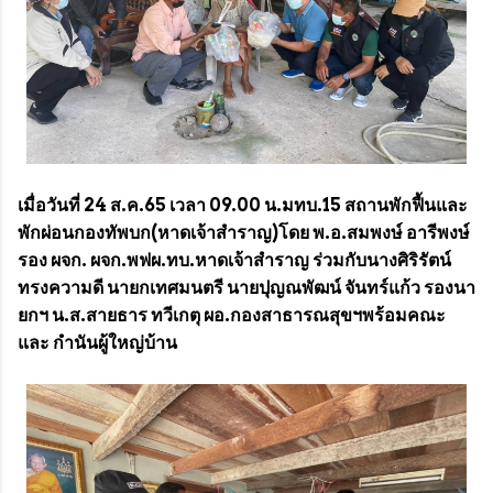
เมื่อวันที่ 24 ส.ค.65 เวลา 09.00 น.มทบ.15 สถานพักฟื้นและ
พักผ่อนกองทัพบก(หาดเจ้าสำราญ)โดย พ.อ.สมพงษ์ อารีพงษ์
รอง ผจก. ผจก.พฟผ.ทบ.หาดเจ้าสำราญ ร่วมกับนางศิริรัตน์
ทรงความดี นายกเทศมนตรี นายปุญณพัฒน์ จันทร์แก้ว รองนา
ยกฯ น.ส.สายธาร ทวีเกตุ ผอ.กองสาธารณสุขฯพร้อมคณะ
และ กำนันผู้ใหญ่บ้าน