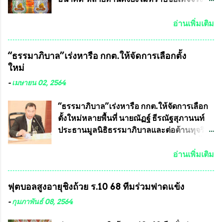
ประเทศไทย จะทำให้เรามีหน้ากากป้องกันสาร
พระเครื่องของเกจิอาจารย์ที่ทางสมาคมผู้นิยม
พิษทางทหารไม่ต้องนำเข้า ไม่ต้องเปลืองงบ
พระเครื่องพระบูชาไทย บรรจุให้มีในรายการ
อ่านเพิ่มเติม
ประมาณหลายร้อยล้านบาทต่อปี และยังใช้
ประกวด”แบบถาวร” ล่าสุดก็คือพระเครื่อง
ประโยชน์อื่นอีกมากมาย อันจะเป็นประโยชน์
หลวงพ่อคูณ และพระเครื่องหลวงปู่หมุน แต่
“ธรรมาภิบาล”เร่งหารือ กกต.ให้จัดการเลือกตั้ง
กับประเทศชาติอย่างยิ่ง ผมจะดีใจและภูมิใจ
พระเครื่องหลวงพ่อคูณ มีเพียงบางรุ่นเท่านั้นที่
ใหม่
มากหากหน้ากากป้องกันสารพิษทางทหารนี้
อยู่ในรายการประกวด เนื่องจากพระเครื่อง
ได้รับการผลิตในประเทศลดการนำเข้าโดยเด็ด
หลวงพ่อคูณ มีการจัดสร้างไว้มากมายหลาย
-
เมษายน 02, 2564
ขาด และสามารถผลิตจำหน่ายส่งออกต่าง
ร้อยรุ่น ... แต่ถ้าในอนาคต หากทางสมาคมฯ มี
ประเทศได้ โดยทีมทนายความและทีม
การบรรจุพระเครื่องหลวงพ่อพัฒน์ ให้มีการ
“ธรรมาภิบาล”เร่งหารือ กกต.ให้จัดการเลือก
งา...
ประกวดแบบถาวรบ้าง ก็คงจะมีการคัดเลือก
ตั้งใหม่หลายพื้นที่ นายณัฏฐ์ ธีรณัฐสุภานนท์
เพียงบางรุ่นเช่นกัน เนื่องจากพระเครื่องหลวง
ประธานมูลนิธิธรรมาภิบาลและต่อต้านทุจริต
พ่อพัฒน์ ก็มีการจัดสร้างไว้หลายร้อยรุ่นเช่น
ได้รับเรื่องร้องเรียนภายหลังจากการเลือกตั้ง
เดียวกับพระเครื่องหลวงพ่อคูณ ซึ่งท่านนายก
สมาชิกสภาเทศบาลทั่วประเทศเมื่อวันที่ 28
อ่านเพิ่มเติม
สมาคมฯ ท่านได้เคยประกาศย้ำทุกครั้งว่า พระ
มีนาคม 2564 ที่ผ่านมาพบว่าหลายพื้นที่เขต
ใหม่ที่จะนำเข้ารายการประกวดต้องมี
การเลือกตั้งมีประชาชนร้องเรียนการกระ
ฟุตบอลสูงอายุชิงถ้วย ร.10 68 ทีมร่วมฟาดแข้ง
คุณสมบัติชัดเจนดังนี้ 1.)พระทุกองค์จะต้อง
ทำความผิดกฎหมายการเลือกตั้ง นายณัฏฐ์ ธีร
ตอกโค๊ตและรันหมายเลข (พร้อมทั้งมีการทำ
ณัฐสุภานนท์ เปิดเผยว่า “ยกตัวอย่างในเขต
-
กุมภาพันธ์ 08, 2564
ลายบล๊อก โค๊ด หมายเลข) 2.)ต้องมีการ
พื้นที่เทศบาลนครเชียงใหม่ คณะกรรมการ