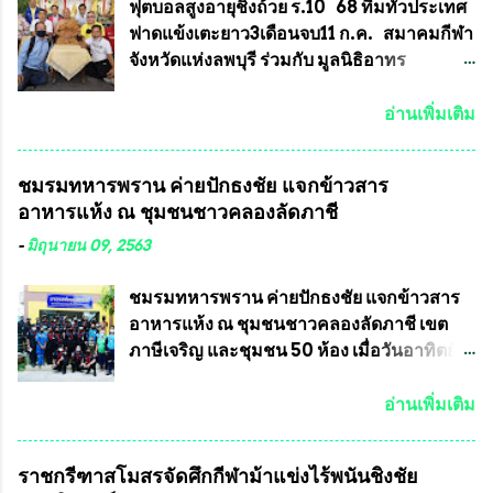
ประกาศจำนวนการจัดสร้างให้ชัดเจน ว่าสร้าง
การเลือกตั้งต้องแสวงหาข้อเท็จจริงและดำเนิน
ฟุตบอลสูงอายุชิงถ้วย ร.10 68 ทีมทั่วประเทศ
จำนวนเท่าไหร่ (เพื่อป้องกันการปั๊มเสริมใน
การจัดให้มีการเลือกตั้งใหม่ เพราะมีการร้อง
ฟาดแข้งเตะยาว3เดือนจบ11 ก.ค. สมาคมกีฬา
ภายหลัง) 3.)มีวัตถุประสงค์ที...
เรียนการกระทำความผิดกฎหมายการเลือกตั้ง
จังหวัดแห่งลพบุรี ร่วมกับ มูลนิธิอาทร
เข้ามาเป็นจำนวนมาก โดยจะเข้าหารือกับ
ประชานาถ และ ใจฟ้า อะคาเดมี่ จัดการ
เลขาธิการคณะกรรมการการเลือกตั้ง เพื่อให้
แข่งขันฟุตบอลสูงอายุชิงแชมป์ประเทศไทย ชิง
อ่านเพิ่มเติม
ตั้งคณะกรรมการแสวงหาข้อเท็จจริง เร่งให้มี
ถ้วยพระราชทาน รัชกาลที่ 10 กำหนดแข่งขัน
คำวินิจฉัยออกมา โดยเชื่อว่าคณะกรรมการ
ในเดือน เมษายน ถึงเดือน กรกฏาคม2564
ชมรมทหารพราน ค่ายปักธงชัย แจกข้าวสาร
การเลือกตั้งจะดำเนินการจัดให้มีการเลือกตั้ง
อดีตนักเตะทีมชาติอนุญาตให้ลงแข่งขันได้ ทีม
อาหารแห้ง ณ​ ชุมชนชาวคลองลัดภาชี
ใหม่อีกครั้ง ประธานมูลนิธิธรรมาภิบาลและ
แชมป์ได้รับ 150,000 บาท พร้อมได้สิทธิ์ไป
ต่อต้านทุจริต กล่าวต่ออีกว่า “นครเชียงใหม่
ทัวร์ต่างประเทศอีกด้วย ที่ห้องประชุม โรงทาน
-
มิถุนายน 09, 2563
เป็นเขตพื้นที่เศรษฐกิจอันสำคัญของภาคเหนือ
ครัวการบินกรุงเทพ วัดพระบาทน้ำพุ จังหวัด
ต้องส่งเสริมให้ผู้นำในระดับต่างๆมีหลักธร
ลพบุรี ท่านเจ้าคุณ พระราชวิสุทธิ ประชานาถ
ชมรมทหารพราน ค่ายปักธงชัย แจกข้าวสาร
รมาภิบาลในการบริหารราชการแผ่นดิน คณะ
(หลวงพ่อ อลงกต ) ในฐานะประธานมูลนิธิ
อาหารแห้ง ณ​ ชุมชนชาวคลองลัดภาชี เขต
กรรมการการเลือกตั้งถือเป็นองค์กรอิสระตาม
ประชานาถ และ ประธานอำนวยการจัดการ
ภาษีเจริญ และชุมชน 50 ห้อง เมื่อวันอาทิตย์ที่
รัฐธรรมนูญที่ต้องใ...
แข่งขันฟุตบอลสูงอายุชิงแชมป์ประเทศไทย ชิง
7 มิถุนายน 2563 ชมรมทหารพราน ค่าย
ถ้วยพระราชทาน สมเด็จพระเจ้าอยู่หัว มหา
ปักธงชัย กรุงเทพมหานครโดย พันเอกสมศักดิ์
อ่านเพิ่มเติม
วชิราลงกรณ บดินทรเทพยวรางกูร (รัชกาลที่
เจริญชีพชัยประธานและ ที่ปรึกษากิตติมศักดิ์
10 ) พร้อมด้วย ดร.สุจินต์ สว่างศรี รองประธาน
ชมรมทหารพราน ค่ายปักธงชัย
ราชกรีฑาสโมสรจัดศึกกีฬาม้าแข่งไร้พนันชิงชัย
อำนวยการจัดการแข่งขัน และ นายวีรยุทธ
กรุงเทพมหานคร ได้เป็นประธาน แจก