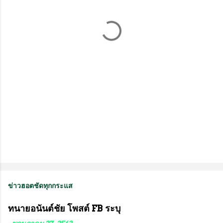
ด
เ
ห็
น
ข่าวฮอตชัดทุกกระแส
ทนายอนันต์ชัย โพสต์ FB ระบุ