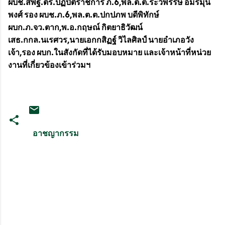
ผบช.สพฐ.ตร.ปฏิบัติราชการ ภ.6,พล.ต.ต.ระวีพรรษ อมรมุนี
พงศ์ รอง ผบช.ภ.6,พล.ต.ต.ปกปภพ บดีพิทักษ์
ผบก.ภ.จว.ตาก,พ.อ.กฤษณ์ กิตยาธิวัฒน์
เสธ.กกล.นเรศวร,นายเอกกสิฏฐ์ วิไลศิลป์ นายอำเภอวัง
เจ้า,รอง ผบก.ในสังกัดที่ได้รับมอบหมาย และเจ้าหน้าที่หน่วย
งานที่เกี่ยวข้องเข้าร่วมฯ
อาชญากรรม
ค
ว
า
ม
คิ