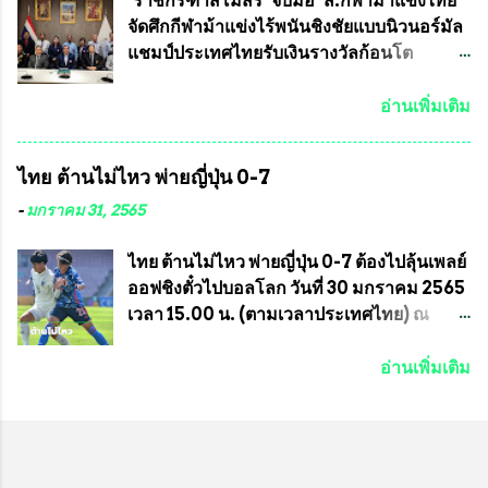
อายุ ชิงแชมป์ประเทศไทย ครั้งที่ 1 ประจำปี
ทีมงาน ต้องขออภัย ที่ไม่ได้เอ่ยชื่อเต็มสังกัด
"ราชกรีฑาสโมสร" จับมือ "ส.กีฬาม้าแข่งไทย"
2564 กำหนดแข่งขันระหว่างวันที่ 24
เพราะท่านขอสงวนเอาไว้ พันอากาศเอก ทอง
จัดศึกกีฬาม้าแข่งไร้พนันชิงชัยแบบนิวนอร์มัล
เมษายน จนถึงว...
อินทร์ พรหมสุวรรณ ท่านรองกัมปนาท ผู้ร่วม
แชมป์ประเทศไทยรับเงินรางวัลก้อนโต
ประสานงาน ไม่สามารถเข้าร่วมกิจกรรมใน
แน่นอน เมื่อวันที่ 19 มี.ค.ที่ผ่านมา "เสธ.น้อย"
ครั้งนี้ได้ เนื่องจาก ติดธุระเร่งด่วน จึงได้มอบ
พล.อ.วิชญ เทพหัสดิน ณ อยุธยา นายกสมาคม
อ่านเพิ่มเติม
หมายหน้าที่ ให้กับ รองวิเชียร ทรงมณี ดูแล
กีฬาม้าแข่งไทย เป็นประธานการประชุมการ
ความสงบเรียบร้อย นางฉวีวรรณ ตระกูลธรรม
จัดการแข่งขันร่วมกัน ระหว่างสมาคม
ไทย ต้านไม่ไหว พ่ายญี่ปุ่น 0-7
ประธานชุมชน คลองลัดภาชีเขตภาษีเจริญ
ราชกรีฑาสโมสร กับ สมาคมกีฬาม้าแข่งไทย
สท.ทพ. สมนึก ปัทมาลัยที่ปรึกษา และการแจก
ที่ห้องประชุมมูลนิธิโอลิมปิคไทย (บ้าน
-
มกราคม 31, 2565
ข้าวสารอาหารแห้งในคราวครั้งนี้ก็ได้รับ
อัมพวัน) เทเวศร์ โดยมี นายอำนวย รุ่งศุภกฤตา
ความ ร้องขอจากประธานชุมชนคลองลัดภาชี
นนท์ ประธานคณะกรรมการอำนวยการแข่ง
ไทย ต้านไม่ไหว พ่ายญี่ปุ่น 0-7 ต้องไปลุ้นเพลย์
เขตภาษีเจริญ !!พี่น้องชุมชนได้รับความเดือด
ม้า พร้อมด้วย นายเต็มสุข สุวรรณศร
ออฟชิงตั๋วไปบอลโลก วันที่ 30 มกราคม 2565
ร้อนจากพิษโรค covid-19 ทำให้การอยู่การ
กรรมการอำนวยการแข่งม้า และรักษาการผู้
เวลา 15.00 น. (ตามเวลาประเทศไทย) ณ
กินได้รับความเ...
จัดการฝ่ายแข่งม้า สมาคมราชกรีฑาสโมสร
สนาม ดีวาน พาทิล สเตเดียม นคร มุมไบ การ
และคณะกรรมการจากทั้งสองฝ่าย เข้าร่วม
แข่งขันฟุตบอลหญิงชิงแชมป์เอเชีย 2022 รอบ
อ่านเพิ่มเติม
ประชุมอย่างพร้อมเพรียง สรุปประเด็นสำคัญ
8 ทีมสุดท้าย ญี่ปุ่น แชมป์กลุ่ม ซี พบกับ ไทย
ของการประชุมดังนี้ ที่ประชุมกำหนดจัดการ
อันดับ 3 จาก กลุ่มบี เกมนี้ ญี่ปุ่นนำทีมมาโดย
แข่งขันกีฬาม้าแข่งชิงแชมป์ประเทศไทย
ซากิ คูมางาอิ กัปตันทีม พร้อมด้วย กองหน้า
ประจำปี 2564 ซึ่งเป็นครั้งแรกของการชิง
อย่าง มานา อิวาบูชิ และ มินา ทานากะ ด้าน