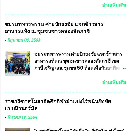
เลขาธิการคณะกรรมการการเลือกตั้ง เพื่อให้
แข่งขันฟุตบอลสูงอายุชิงแชมป์ประเทศไทย ชิง
อ่านเพิ่มเติม
ตั้งคณะกรรมการแสวงหาข้อเท็จจริง เร่งให้มี
ถ้วยพระราชทาน รัชกาลที่ 10 กำหนดแข่งขัน
คำวินิจฉัยออกมา โดยเชื่อว่าคณะกรรมการ
ในเดือน เมษายน ถึงเดือน กรกฏาคม2564
ชมรมทหารพราน ค่ายปักธงชัย แจกข้าวสาร
การเลือกตั้งจะดำเนินการจัดให้มีการเลือกตั้ง
อดีตนักเตะทีมชาติอนุญาตให้ลงแข่งขันได้ ทีม
อาหารแห้ง ณ​ ชุมชนชาวคลองลัดภาชี
ใหม่อีกครั้ง ประธานมูลนิธิธรรมาภิบาลและ
แชมป์ได้รับ 150,000 บาท พร้อมได้สิทธิ์ไป
ต่อต้านทุจริต กล่าวต่ออีกว่า “นครเชียงใหม่
ทัวร์ต่างประเทศอีกด้วย ที่ห้องประชุม โรงทาน
-
มิถุนายน 09, 2563
เป็นเขตพื้นที่เศรษฐกิจอันสำคัญของภาคเหนือ
ครัวการบินกรุงเทพ วัดพระบาทน้ำพุ จังหวัด
ต้องส่งเสริมให้ผู้นำในระดับต่างๆมีหลักธร
ลพบุรี ท่านเจ้าคุณ พระราชวิสุทธิ ประชานาถ
ชมรมทหารพราน ค่ายปักธงชัย แจกข้าวสาร
รมาภิบาลในการบริหารราชการแผ่นดิน คณะ
(หลวงพ่อ อลงกต ) ในฐานะประธานมูลนิธิ
อาหารแห้ง ณ​ ชุมชนชาวคลองลัดภาชี เขต
กรรมการการเลือกตั้งถือเป็นองค์กรอิสระตาม
ประชานาถ และ ประธานอำนวยการจัดการ
ภาษีเจริญ และชุมชน 50 ห้อง เมื่อวันอาทิตย์ที่
รัฐธรรมนูญที่ต้องใ...
แข่งขันฟุตบอลสูงอายุชิงแชมป์ประเทศไทย ชิง
7 มิถุนายน 2563 ชมรมทหารพราน ค่าย
ถ้วยพระราชทาน สมเด็จพระเจ้าอยู่หัว มหา
ปักธงชัย กรุงเทพมหานครโดย พันเอกสมศักดิ์
อ่านเพิ่มเติม
วชิราลงกรณ บดินทรเทพยวรางกูร (รัชกาลที่
เจริญชีพชัยประธานและ ที่ปรึกษากิตติมศักดิ์
10 ) พร้อมด้วย ดร.สุจินต์ สว่างศรี รองประธาน
ชมรมทหารพราน ค่ายปักธงชัย
ราชกรีฑาสโมสรจัดศึกกีฬาม้าแข่งไร้พนันชิงชัย
อำนวยการจัดการแข่งขัน และ นายวีรยุทธ
กรุงเทพมหานคร ได้เป็นประธาน แจก
แบบนิวนอร์มัล
สวัสดี ประธานคณะกรรมการจัดการแข่งขัน
ข้าวสาร อาหารแห้ง ให้กับพี่น้องชุมชนชาว
และคณะทำงาน ได้ร่วมกันประชุมหารือ
คลองลัดภาชี เขตภาษีเจริญ และชุมชน 50
-
มีนาคม 19, 2564
เตรียมความพร้อมจัดการแข่งขันฟุตบอลสูง
ห้อง โดยมี อส.ทพ จำนวน43นาย เสธอิฐและ