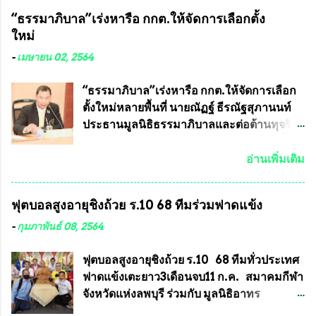
ประโยชน์อื่นอีกมากมาย อันจะเป็นประโยชน์
หลวงพ่อคูณ และพระเครื่องหลวงปู่หมุน แต่
“ธรรมาภิบาล”เร่งหารือ กกต.ให้จัดการเลือกตั้ง
กับประเทศชาติอย่างยิ่ง ผมจะดีใจและภูมิใจ
พระเครื่องหลวงพ่อคูณ มีเพียงบางรุ่นเท่านั้นที่
ใหม่
มากหากหน้ากากป้องกันสารพิษทางทหารนี้
อยู่ในรายการประกวด เนื่องจากพระเครื่อง
ได้รับการผลิตในประเทศลดการนำเข้าโดยเด็ด
หลวงพ่อคูณ มีการจัดสร้างไว้มากมายหลาย
-
เมษายน 02, 2564
ขาด และสามารถผลิตจำหน่ายส่งออกต่าง
ร้อยรุ่น ... แต่ถ้าในอนาคต หากทางสมาคมฯ มี
ประเทศได้ โดยทีมทนายความและทีม
การบรรจุพระเครื่องหลวงพ่อพัฒน์ ให้มีการ
“ธรรมาภิบาล”เร่งหารือ กกต.ให้จัดการเลือก
งา...
ประกวดแบบถาวรบ้าง ก็คงจะมีการคัดเลือก
ตั้งใหม่หลายพื้นที่ นายณัฏฐ์ ธีรณัฐสุภานนท์
เพียงบางรุ่นเช่นกัน เนื่องจากพระเครื่องหลวง
ประธานมูลนิธิธรรมาภิบาลและต่อต้านทุจริต
พ่อพัฒน์ ก็มีการจัดสร้างไว้หลายร้อยรุ่นเช่น
ได้รับเรื่องร้องเรียนภายหลังจากการเลือกตั้ง
เดียวกับพระเครื่องหลวงพ่อคูณ ซึ่งท่านนายก
สมาชิกสภาเทศบาลทั่วประเทศเมื่อวันที่ 28
อ่านเพิ่มเติม
สมาคมฯ ท่านได้เคยประกาศย้ำทุกครั้งว่า พระ
มีนาคม 2564 ที่ผ่านมาพบว่าหลายพื้นที่เขต
ใหม่ที่จะนำเข้ารายการประกวดต้องมี
การเลือกตั้งมีประชาชนร้องเรียนการกระ
ฟุตบอลสูงอายุชิงถ้วย ร.10 68 ทีมร่วมฟาดแข้ง
คุณสมบัติชัดเจนดังนี้ 1.)พระทุกองค์จะต้อง
ทำความผิดกฎหมายการเลือกตั้ง นายณัฏฐ์ ธีร
ตอกโค๊ตและรันหมายเลข (พร้อมทั้งมีการทำ
ณัฐสุภานนท์ เปิดเผยว่า “ยกตัวอย่างในเขต
-
กุมภาพันธ์ 08, 2564
ลายบล๊อก โค๊ด หมายเลข) 2.)ต้องมีการ
พื้นที่เทศบาลนครเชียงใหม่ คณะกรรมการ
ประกาศจำนวนการจัดสร้างให้ชัดเจน ว่าสร้าง
การเลือกตั้งต้องแสวงหาข้อเท็จจริงและดำเนิน
ฟุตบอลสูงอายุชิงถ้วย ร.10 68 ทีมทั่วประเทศ
จำนวนเท่าไหร่ (เพื่อป้องกันการปั๊มเสริมใน
การจัดให้มีการเลือกตั้งใหม่ เพราะมีการร้อง
ฟาดแข้งเตะยาว3เดือนจบ11 ก.ค. สมาคมกีฬา
ภายหลัง) 3.)มีวัตถุประสงค์ที...
เรียนการกระทำความผิดกฎหมายการเลือกตั้ง
จังหวัดแห่งลพบุรี ร่วมกับ มูลนิธิอาทร
เข้ามาเป็นจำนวนมาก โดยจะเข้าหารือกับ
ประชานาถ และ ใจฟ้า อะคาเดมี่ จัดการ