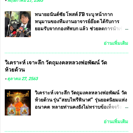
-
พฤษภาคม 27, 2563
ทนายอนันต์ชัย โพสต์ FB ระบุ หน้ากาก
หนุมานของทีมงานอาจารย์อ๊อด ได้รับการ
ยอมรับจากกองทัพบก แล้ว ช่วยลดการนำเข้า
ได้ปีละ 600 ล้านบาท นายอนันต์ชัย ไชย
เดช ทนายความชื่อดัง ได้โพสต์ข้อความใน
อ่านเพิ่มเติม
Facebook ส่วนตัว ชี้แจงถึงความคืบหน้าคดี
ที่ได้ร่วมต่อสู้ กับรศ.ดร.วีรชัย พุทธวงศ์ หรือ
วิเคราะห์ เจาะลึก วัตถุมงคลหลวงพ่อพัฒน์ วัด
อาจารย์อ๊อด อาจารย์ประจำภาควิชาเคมี
ห้วยด้วน
คณะศิลปศาสตร์และวิทยาศาสตร์
มหาวิทยาลัยเกษตรศาสตร์ และทีมงานนักวิจัย
-
ตุลาคม 27, 2563
ที่ร่วมกันคิดค้น หน้ากากป้องกันสารพิษทาง
ทหาร ( หน้ากากหนุมาน ) ซึ่งทีมงานนักวิจัย
วิเคราะห์ เจาะลึก วัตถุมงคลหลวงพ่อพัฒน์ วัด
ของอาจารย์อ๊อด เล็งเห็นว่า หน้ากากป้องกัน
ห้วยด้วน รุ่น”สยบไพรีพินาศ” รุ่นยอดนิยมแห่ง
สารพิษทางทหาร ถ้าสามารถผลิตได้ใน
อนาคต หลายท่านคงยังไม่ทราบข้อเท็จจริงว่า
ประเทศไทย จะทำให้เรามีหน้ากากป้องกันสาร
พระเครื่องของเกจิอาจารย์ที่ทางสมาคมผู้นิยม
พิษทางทหารไม่ต้องนำเข้า ไม่ต้องเปลืองงบ
พระเครื่องพระบูชาไทย บรรจุให้มีในรายการ
อ่านเพิ่มเติม
ประมาณหลายร้อยล้านบาทต่อปี และยังใช้
ประกวด”แบบถาวร” ล่าสุดก็คือพระเครื่อง