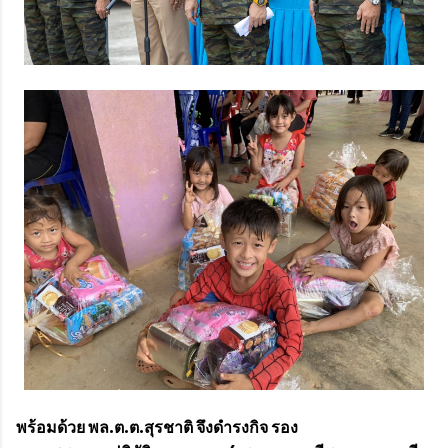
พร้อมด้วย พล.ต.ต.สุรชาติ จึงดำรงกิจ รอง