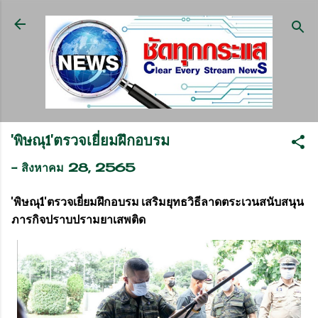
ข้ามไปที่เนื้อหาหลัก
'พิษณุ1'​ตรวจเยี่ยมฝึกอบรม
-
สิงหาคม 28, 2565
'พิษณุ1'​ตรวจเยี่ยมฝึกอบรม เสริมยุทธวิธีลาดตระเวนสนับสนุน
ภารกิจปราบปรามยาเสพติด