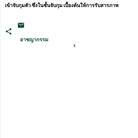
เข้าจับกุมตัว ซึ่งในชั้นจับกุม เบื้องต้นให้การรับสารภาพ
อาชญากรรม
ค
ว
า
ม
คิ
ด
เ
ห็
น