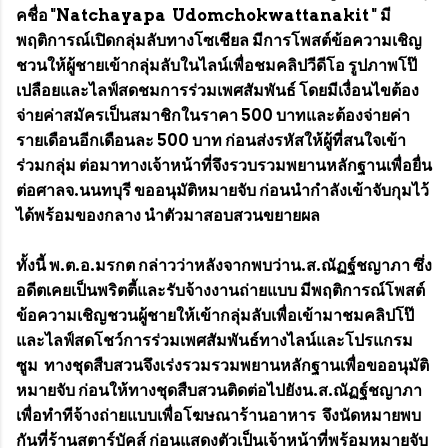
คชื่อ "Natchayapa Udomchokwattanakit " มี
พฤติการณ์เปิดกลุ่มลับทางโซเชียล มีการโพสต์ข้อความเชิญ
ชวนให้ผู้ชายเข้ากลุ่มลับในไลน์เพื่อชมคลิปวีดีโอ รูปภาพโป๊
เปลือยและไลฟ์สดชมการร่วมเพศสัมพันธ์ โดยมีเงื่อนไขต้อง
จ่ายค่าสมัครเป็นสมาชิกในราคา 500 บาทและต้องจ่ายค่า
รายเดือนอีกเดือนละ 500 บาท ก่อนส่งรหัสให้ผู้ที่สนใจเข้า
ร่วมกลุ่ม ต่อมาทางเจ้าหน้าที่จึงรวบรวมพยานหลักฐานเพื่อยื่น
ต่อศาลจ.นนทบุรี ขออนุมัติหมายจับ ก่อนนำกำลังเข้าจับกุมไว้
ได้พร้อมของกลาง นำตัวมาสอบสวนขยายผล
ทั้งนี้ พ.ต.อ.มรกต กล่าวว่าหลังจากพบว่าน.ส.ณัฏฐ์ชญาภา ซึ่ง
อดีตเคยเป็นพริตตี้และรับจ้างงานถ่ายแบบ มีพฤติการณ์โพสต์
ข้อความเชิญชวนผู้ชายให้เข้ากลุ่มลับเพื่อเข้ามาชมคลิปโป๊
และไลฟ์สดโชว์การร่วมเพศสัมพันธ์ทางไลน์และโปรแกรม
ซูม ทางชุดสืบสวนจึงเร่งรวมรวมพยานหลักฐานเพื่อขออนุมัติ
หมายจับ ก่อนให้ทางชุดสืบสวนติดต่อไปยังน.ส.ณัฏฐ์ชญาภา
เพื่อทำทีจ้างถ่ายแบบเพื่อโฆษณาร้านอาหาร จึงนัดหมายพบ
กันที่ร้านสตาร์บัคส์ ก่อนแสดงตัวเป็นเจ้าหน้าที่พร้อมหมายจับ