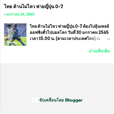
ความสงบเรียบร้อย นางฉวีวรรณ ตระกูลธรรม
จัดการแข่งขันร่วมกัน ระหว่างสมาคม
ไทย ต้านไม่ไหว พ่ายญี่ปุ่น 0-7
ประธานชุมชน คลองลัดภาชีเขตภาษีเจริญ
ราชกรีฑาสโมสร กับ สมาคมกีฬาม้าแข่งไทย
สท.ทพ. สมนึก ปัทมาลัยที่ปรึกษา และการแจก
ที่ห้องประชุมมูลนิธิโอลิมปิคไทย (บ้าน
-
มกราคม 31, 2565
ข้าวสารอาหารแห้งในคราวครั้งนี้ก็ได้รับ
อัมพวัน) เทเวศร์ โดยมี นายอำนวย รุ่งศุภกฤตา
ความ ร้องขอจากประธานชุมชนคลองลัดภาชี
นนท์ ประธานคณะกรรมการอำนวยการแข่ง
ไทย ต้านไม่ไหว พ่ายญี่ปุ่น 0-7 ต้องไปลุ้นเพลย์
เขตภาษีเจริญ !!พี่น้องชุมชนได้รับความเดือด
ม้า พร้อมด้วย นายเต็มสุข สุวรรณศร
ออฟชิงตั๋วไปบอลโลก วันที่ 30 มกราคม 2565
ร้อนจากพิษโรค covid-19 ทำให้การอยู่การ
กรรมการอำนวยการแข่งม้า และรักษาการผู้
เวลา 15.00 น. (ตามเวลาประเทศไทย) ณ
กินได้รับความเ...
จัดการฝ่ายแข่งม้า สมาคมราชกรีฑาสโมสร
สนาม ดีวาน พาทิล สเตเดียม นคร มุมไบ การ
และคณะกรรมการจากทั้งสองฝ่าย เข้าร่วม
แข่งขันฟุตบอลหญิงชิงแชมป์เอเชีย 2022 รอบ
อ่านเพิ่มเติม
ประชุมอย่างพร้อมเพรียง สรุปประเด็นสำคัญ
8 ทีมสุดท้าย ญี่ปุ่น แชมป์กลุ่ม ซี พบกับ ไทย
ของการประชุมดังนี้ ที่ประชุมกำหนดจัดการ
อันดับ 3 จาก กลุ่มบี เกมนี้ ญี่ปุ่นนำทีมมาโดย
แข่งขันกีฬาม้าแข่งชิงแชมป์ประเทศไทย
ซากิ คูมางาอิ กัปตันทีม พร้อมด้วย กองหน้า
ประจำปี 2564 ซึ่งเป็นครั้งแรกของการชิง
อย่าง มานา อิวาบูชิ และ มินา ทานากะ ด้าน
แชมป์ประเทศไทย และเป็นครั้งที่ 2 ของการ
ไทยเกมนี้ ต้องใช้ นัตซึโกะ โทโดโรกิ คุมทีม
แข่งม้ากีฬาที่ไม่เกี่ยวข้องกับการพนัน กำหนด
พร้อมมี สุชาวดี นิลธำรงค์ เป็นกองหน้าคู่กับ
จัดขึ้นในวันที่ 16 พ.ค.นี้ ที่สนามราชกรีฑา
เสาว์ลักษ์ เพ็งงาม ส่วนตรงกลางมี อิรวดี มาค
สโมสร เวลา 12.00 น. เป็นต้นไป ถ่ายทอดสด
รีส และ อิรวดี มาคริส เริ่มเกมมา 15 นาที ญี่ปุ่น
ขับเคลื่อนโดย Blogger
ทางช่องที-สปอร์ต (T-Sport) ของการกีฬา
มาได้จุดโทษ แต่ มานะ อิวาบุชิ ยิงไปติดเซฟ
แห่งประเทศไทย (กกท.) โดยทั้งสองสมาคม...
ของ วราภรณ์ บุญสิงห์ นาทีที่ 27 ญี่ปุ่นที่เดิน