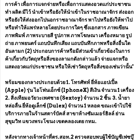
การค้า เพื่อการแจกจ่ายหรือเพื่อการแสดงอวดแก่ประชาชน
ทำ ผลิต มีไว้ นำเข้าหรือยังให้นำเข้าในราชอาณาจักร ส่งออก
หรือยังให้ส่งออกไปนอกราชอาณาจักร พาไปหรือยังให้พาไป
หรือทำให้แพร่หลายโดยประการใดๆ ซึ่งเอกสาร ภาพเขียน
ภาพพิมพ์ ภาพระบายสี รูปภาพ ภาพโฆษณา เครื่องหมาย รูป
ถ่าย ภาพยนตร์ แถบบันทึกเสียง แถบบันทึกภาพหรือสิ่งอื่นใด
อันลามก (2) ประกอบการค้าหรือมีส่วนเข้าเกี่ยวข้องในการ
ค้าเกี่ยวกับวัตถุหรือสิ่งของลามกดังกล่าวแล้ว จ่ายแจกหรือ
แสดงอวดแก่ประชาชน หรือให้เช่าวัตถุหรือสิ่งของเช่นว่านั้น"
พร้อมของกลางประกอบด้วย 1. โทรศัพท์ ยี่ห้อแอปเปิ้ล
(Apple) รุ่น ไอโฟนเอ็กซ์ (IphoneX) สีเงิน จำนวน 1 เครื่อง
2. สิ่งเทียมอวัยวะเพศชาย (Sextoy) จำนวน 2 ชิ้น 3. น้ำยา
หล่อลื่น ยี่ห้อดูเล็กซ์ (Dulex) จำนวน 1 หลอด ขณะเข้าไปใช้
บริการภายในร้านสตาร์บัคส์ สาขาห้างซัมเมอร์ฮิลล์ ย่าน
สุขุมวิท แขวงพระโขนง เขตคลองเตย กทม.
หลังจากทางเจ้าหน้าที่ตร.สอท.2 ตรวจสอบพบผู้ใช้บัญชีเฟซบุ๊