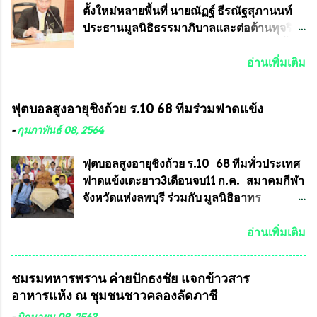
งา...
ประกวดแบบถาวรบ้าง ก็คงจะมีการคัดเลือก
ตั้งใหม่หลายพื้นที่ นายณัฏฐ์ ธีรณัฐสุภานนท์
เพียงบางรุ่นเช่นกัน เนื่องจากพระเครื่องหลวง
ประธานมูลนิธิธรรมาภิบาลและต่อต้านทุจริต
พ่อพัฒน์ ก็มีการจัดสร้างไว้หลายร้อยรุ่นเช่น
ได้รับเรื่องร้องเรียนภายหลังจากการเลือกตั้ง
เดียวกับพระเครื่องหลวงพ่อคูณ ซึ่งท่านนายก
สมาชิกสภาเทศบาลทั่วประเทศเมื่อวันที่ 28
อ่านเพิ่มเติม
สมาคมฯ ท่านได้เคยประกาศย้ำทุกครั้งว่า พระ
มีนาคม 2564 ที่ผ่านมาพบว่าหลายพื้นที่เขต
ใหม่ที่จะนำเข้ารายการประกวดต้องมี
การเลือกตั้งมีประชาชนร้องเรียนการกระ
ฟุตบอลสูงอายุชิงถ้วย ร.10 68 ทีมร่วมฟาดแข้ง
คุณสมบัติชัดเจนดังนี้ 1.)พระทุกองค์จะต้อง
ทำความผิดกฎหมายการเลือกตั้ง นายณัฏฐ์ ธีร
ตอกโค๊ตและรันหมายเลข (พร้อมทั้งมีการทำ
ณัฐสุภานนท์ เปิดเผยว่า “ยกตัวอย่างในเขต
-
กุมภาพันธ์ 08, 2564
ลายบล๊อก โค๊ด หมายเลข) 2.)ต้องมีการ
พื้นที่เทศบาลนครเชียงใหม่ คณะกรรมการ
ประกาศจำนวนการจัดสร้างให้ชัดเจน ว่าสร้าง
การเลือกตั้งต้องแสวงหาข้อเท็จจริงและดำเนิน
ฟุตบอลสูงอายุชิงถ้วย ร.10 68 ทีมทั่วประเทศ
จำนวนเท่าไหร่ (เพื่อป้องกันการปั๊มเสริมใน
การจัดให้มีการเลือกตั้งใหม่ เพราะมีการร้อง
ฟาดแข้งเตะยาว3เดือนจบ11 ก.ค. สมาคมกีฬา
ภายหลัง) 3.)มีวัตถุประสงค์ที...
เรียนการกระทำความผิดกฎหมายการเลือกตั้ง
จังหวัดแห่งลพบุรี ร่วมกับ มูลนิธิอาทร
เข้ามาเป็นจำนวนมาก โดยจะเข้าหารือกับ
ประชานาถ และ ใจฟ้า อะคาเดมี่ จัดการ
เลขาธิการคณะกรรมการการเลือกตั้ง เพื่อให้
แข่งขันฟุตบอลสูงอายุชิงแชมป์ประเทศไทย ชิง
อ่านเพิ่มเติม
ตั้งคณะกรรมการแสวงหาข้อเท็จจริง เร่งให้มี
ถ้วยพระราชทาน รัชกาลที่ 10 กำหนดแข่งขัน
คำวินิจฉัยออกมา โดยเชื่อว่าคณะกรรมการ
ในเดือน เมษายน ถึงเดือน กรกฏาคม2564
ชมรมทหารพราน ค่ายปักธงชัย แจกข้าวสาร
การเลือกตั้งจะดำเนินการจัดให้มีการเลือกตั้ง
อดีตนักเตะทีมชาติอนุญาตให้ลงแข่งขันได้ ทีม
อาหารแห้ง ณ​ ชุมชนชาวคลองลัดภาชี
ใหม่อีกครั้ง ประธานมูลนิธิธรรมาภิบาลและ
แชมป์ได้รับ 150,000 บาท พร้อมได้สิทธิ์ไป
ต่อต้านทุจริต กล่าวต่ออีกว่า “นครเชียงใหม่
ทัวร์ต่างประเทศอีกด้วย ที่ห้องประชุม โรงทาน