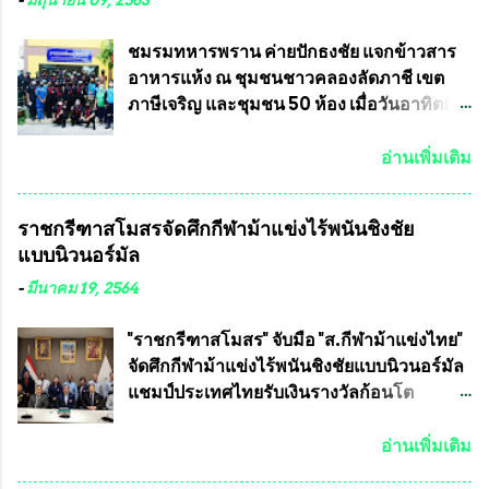
-
มิถุนายน 09, 2563
เป็นเขตพื้นที่เศรษฐกิจอันสำคัญของภาคเหนือ
ครัวการบินกรุงเทพ วัดพระบาทน้ำพุ จังหวัด
ต้องส่งเสริมให้ผู้นำในระดับต่างๆมีหลักธร
ลพบุรี ท่านเจ้าคุณ พระราชวิสุทธิ ประชานาถ
ชมรมทหารพราน ค่ายปักธงชัย แจกข้าวสาร
รมาภิบาลในการบริหารราชการแผ่นดิน คณะ
(หลวงพ่อ อลงกต ) ในฐานะประธานมูลนิธิ
อาหารแห้ง ณ​ ชุมชนชาวคลองลัดภาชี เขต
กรรมการการเลือกตั้งถือเป็นองค์กรอิสระตาม
ประชานาถ และ ประธานอำนวยการจัดการ
ภาษีเจริญ และชุมชน 50 ห้อง เมื่อวันอาทิตย์ที่
รัฐธรรมนูญที่ต้องใ...
แข่งขันฟุตบอลสูงอายุชิงแชมป์ประเทศไทย ชิง
7 มิถุนายน 2563 ชมรมทหารพราน ค่าย
ถ้วยพระราชทาน สมเด็จพระเจ้าอยู่หัว มหา
ปักธงชัย กรุงเทพมหานครโดย พันเอกสมศักดิ์
อ่านเพิ่มเติม
วชิราลงกรณ บดินทรเทพยวรางกูร (รัชกาลที่
เจริญชีพชัยประธานและ ที่ปรึกษากิตติมศักดิ์
10 ) พร้อมด้วย ดร.สุจินต์ สว่างศรี รองประธาน
ชมรมทหารพราน ค่ายปักธงชัย
ราชกรีฑาสโมสรจัดศึกกีฬาม้าแข่งไร้พนันชิงชัย
อำนวยการจัดการแข่งขัน และ นายวีรยุทธ
กรุงเทพมหานคร ได้เป็นประธาน แจก
แบบนิวนอร์มัล
สวัสดี ประธานคณะกรรมการจัดการแข่งขัน
ข้าวสาร อาหารแห้ง ให้กับพี่น้องชุมชนชาว
และคณะทำงาน ได้ร่วมกันประชุมหารือ
คลองลัดภาชี เขตภาษีเจริญ และชุมชน 50
-
มีนาคม 19, 2564
เตรียมความพร้อมจัดการแข่งขันฟุตบอลสูง
ห้อง โดยมี อส.ทพ จำนวน43นาย เสธอิฐและ
อายุ ชิงแชมป์ประเทศไทย ครั้งที่ 1 ประจำปี
ทีมงาน ต้องขออภัย ที่ไม่ได้เอ่ยชื่อเต็มสังกัด
"ราชกรีฑาสโมสร" จับมือ "ส.กีฬาม้าแข่งไทย"
2564 กำหนดแข่งขันระหว่างวันที่ 24
เพราะท่านขอสงวนเอาไว้ พันอากาศเอก ทอง
จัดศึกกีฬาม้าแข่งไร้พนันชิงชัยแบบนิวนอร์มัล
เมษายน จนถึงว...
อินทร์ พรหมสุวรรณ ท่านรองกัมปนาท ผู้ร่วม
แชมป์ประเทศไทยรับเงินรางวัลก้อนโต
ประสานงาน ไม่สามารถเข้าร่วมกิจกรรมใน
แน่นอน เมื่อวันที่ 19 มี.ค.ที่ผ่านมา "เสธ.น้อย"
ครั้งนี้ได้ เนื่องจาก ติดธุระเร่งด่วน จึงได้มอบ
พล.อ.วิชญ เทพหัสดิน ณ อยุธยา นายกสมาคม
อ่านเพิ่มเติม
หมายหน้าที่ ให้กับ รองวิเชียร ทรงมณี ดูแล
กีฬาม้าแข่งไทย เป็นประธานการประชุมการ