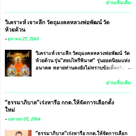
เดช ทนายความชื่อดัง ได้โพสต์ข้อความใน
อ่านเพิ่มเติม
Facebook ส่วนตัว ชี้แจงถึงความคืบหน้าคดี
ที่ได้ร่วมต่อสู้ กับรศ.ดร.วีรชัย พุทธวงศ์ หรือ
วิเคราะห์ เจาะลึก วัตถุมงคลหลวงพ่อพัฒน์ วัด
อาจารย์อ๊อด อาจารย์ประจำภาควิชาเคมี
ห้วยด้วน
คณะศิลปศาสตร์และวิทยาศาสตร์
มหาวิทยาลัยเกษตรศาสตร์ และทีมงานนักวิจัย
-
ตุลาคม 27, 2563
ที่ร่วมกันคิดค้น หน้ากากป้องกันสารพิษทาง
ทหาร ( หน้ากากหนุมาน ) ซึ่งทีมงานนักวิจัย
วิเคราะห์ เจาะลึก วัตถุมงคลหลวงพ่อพัฒน์ วัด
ของอาจารย์อ๊อด เล็งเห็นว่า หน้ากากป้องกัน
ห้วยด้วน รุ่น”สยบไพรีพินาศ” รุ่นยอดนิยมแห่ง
สารพิษทางทหาร ถ้าสามารถผลิตได้ใน
อนาคต หลายท่านคงยังไม่ทราบข้อเท็จจริงว่า
ประเทศไทย จะทำให้เรามีหน้ากากป้องกันสาร
พระเครื่องของเกจิอาจารย์ที่ทางสมาคมผู้นิยม
พิษทางทหารไม่ต้องนำเข้า ไม่ต้องเปลืองงบ
พระเครื่องพระบูชาไทย บรรจุให้มีในรายการ
อ่านเพิ่มเติม
ประมาณหลายร้อยล้านบาทต่อปี และยังใช้
ประกวด”แบบถาวร” ล่าสุดก็คือพระเครื่อง
ประโยชน์อื่นอีกมากมาย อันจะเป็นประโยชน์
หลวงพ่อคูณ และพระเครื่องหลวงปู่หมุน แต่
“ธรรมาภิบาล”เร่งหารือ กกต.ให้จัดการเลือกตั้ง
กับประเทศชาติอย่างยิ่ง ผมจะดีใจและภูมิใจ
พระเครื่องหลวงพ่อคูณ มีเพียงบางรุ่นเท่านั้นที่
ใหม่
มากหากหน้ากากป้องกันสารพิษทางทหารนี้
อยู่ในรายการประกวด เนื่องจากพระเครื่อง
ได้รับการผลิตในประเทศลดการนำเข้าโดยเด็ด
หลวงพ่อคูณ มีการจัดสร้างไว้มากมายหลาย
-
เมษายน 02, 2564
ขาด และสามารถผลิตจำหน่ายส่งออกต่าง
ร้อยรุ่น ... แต่ถ้าในอนาคต หากทางสมาคมฯ มี
ประเทศได้ โดยทีมทนายความและทีม
การบรรจุพระเครื่องหลวงพ่อพัฒน์ ให้มีการ
“ธรรมาภิบาล”เร่งหารือ กกต.ให้จัดการเลือก