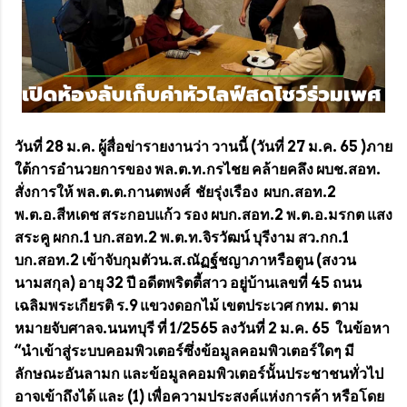
วันที่ 28 ม.ค. ผู้สื่อข่ารายงานว่า วานนี้ (วันที่ 27 ม.ค. 65 )ภาย
ใต้การอำนวยการของ พล.ต.ท.กรไชย คล้ายคลึง ผบช.สอท.
สั่งการให้ พล.ต.ต.กานตพงศ์ ชัยรุ่งเรือง ผบก.สอท.2
พ.ต.อ.สีหเดช สระกอบแก้ว รอง ผบก.สอท.2 พ.ต.อ.มรกต แสง
สระคู ผกก.1 บก.สอท.2 พ.ต.ท.จิรวัฒน์ บุรีงาม สว.กก.1
บก.สอท.2 เข้าจับกุมตัวน.ส.ณัฏฐ์ชญาภาหรือตูน (สงวน
นามสกุล) อายุ 32 ปี อดีตพริตตี้สาว อยู่บ้านเลขที่ 45 ถนน
เฉลิมพระเกียรติ ร.9 แขวงดอกไม้ เขตประเวศ กทม. ตาม
หมายจับศาลจ.นนทบุรี ที่ 1/2565 ลงวันที่ 2 ม.ค. 65 ในข้อหา
“นำเข้าสู่ระบบคอมพิวเตอร์ซึ่งข้อมูลคอมพิวเตอร์ใดๆ มี
ลักษณะอันลามก และข้อมูลคอมพิวเตอร์นั้นประชาชนทั่วไป
อาจเข้าถึงได้ และ (1) เพื่อความประสงค์แห่งการค้า หรือโดย