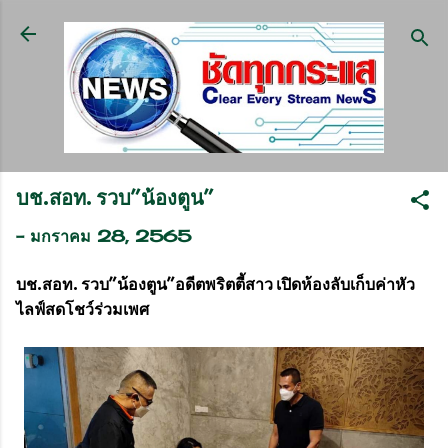
ข้ามไปที่เนื้อหาหลัก
บช.สอท. รวบ”น้องตูน”
-
มกราคม 28, 2565
บช.สอท. รวบ”น้องตูน”อดีตพริตตี้สาว เปิดห้องลับเก็บค่าหัว
ไลฟ์สดโชว์ร่วมเพศ