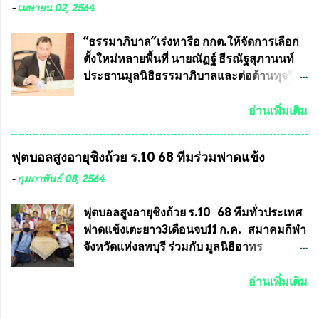
ได้รับการผลิตในประเทศลดการนำเข้าโดยเด็ด
หลวงพ่อคูณ มีการจัดสร้างไว้มากมายหลาย
-
เมษายน 02, 2564
ขาด และสามารถผลิตจำหน่ายส่งออกต่าง
ร้อยรุ่น ... แต่ถ้าในอนาคต หากทางสมาคมฯ มี
ประเทศได้ โดยทีมทนายความและทีม
การบรรจุพระเครื่องหลวงพ่อพัฒน์ ให้มีการ
“ธรรมาภิบาล”เร่งหารือ กกต.ให้จัดการเลือก
งา...
ประกวดแบบถาวรบ้าง ก็คงจะมีการคัดเลือก
ตั้งใหม่หลายพื้นที่ นายณัฏฐ์ ธีรณัฐสุภานนท์
เพียงบางรุ่นเช่นกัน เนื่องจากพระเครื่องหลวง
ประธานมูลนิธิธรรมาภิบาลและต่อต้านทุจริต
พ่อพัฒน์ ก็มีการจัดสร้างไว้หลายร้อยรุ่นเช่น
ได้รับเรื่องร้องเรียนภายหลังจากการเลือกตั้ง
เดียวกับพระเครื่องหลวงพ่อคูณ ซึ่งท่านนายก
สมาชิกสภาเทศบาลทั่วประเทศเมื่อวันที่ 28
อ่านเพิ่มเติม
สมาคมฯ ท่านได้เคยประกาศย้ำทุกครั้งว่า พระ
มีนาคม 2564 ที่ผ่านมาพบว่าหลายพื้นที่เขต
ใหม่ที่จะนำเข้ารายการประกวดต้องมี
การเลือกตั้งมีประชาชนร้องเรียนการกระ
ฟุตบอลสูงอายุชิงถ้วย ร.10 68 ทีมร่วมฟาดแข้ง
คุณสมบัติชัดเจนดังนี้ 1.)พระทุกองค์จะต้อง
ทำความผิดกฎหมายการเลือกตั้ง นายณัฏฐ์ ธีร
ตอกโค๊ตและรันหมายเลข (พร้อมทั้งมีการทำ
ณัฐสุภานนท์ เปิดเผยว่า “ยกตัวอย่างในเขต
-
กุมภาพันธ์ 08, 2564
ลายบล๊อก โค๊ด หมายเลข) 2.)ต้องมีการ
พื้นที่เทศบาลนครเชียงใหม่ คณะกรรมการ
ประกาศจำนวนการจัดสร้างให้ชัดเจน ว่าสร้าง
การเลือกตั้งต้องแสวงหาข้อเท็จจริงและดำเนิน
ฟุตบอลสูงอายุชิงถ้วย ร.10 68 ทีมทั่วประเทศ
จำนวนเท่าไหร่ (เพื่อป้องกันการปั๊มเสริมใน
การจัดให้มีการเลือกตั้งใหม่ เพราะมีการร้อง
ฟาดแข้งเตะยาว3เดือนจบ11 ก.ค. สมาคมกีฬา
ภายหลัง) 3.)มีวัตถุประสงค์ที...
เรียนการกระทำความผิดกฎหมายการเลือกตั้ง
จังหวัดแห่งลพบุรี ร่วมกับ มูลนิธิอาทร
เข้ามาเป็นจำนวนมาก โดยจะเข้าหารือกับ
ประชานาถ และ ใจฟ้า อะคาเดมี่ จัดการ
เลขาธิการคณะกรรมการการเลือกตั้ง เพื่อให้
แข่งขันฟุตบอลสูงอายุชิงแชมป์ประเทศไทย ชิง
อ่านเพิ่มเติม
ตั้งคณะกรรมการแสวงหาข้อเท็จจริง เร่งให้มี
ถ้วยพระราชทาน รัชกาลที่ 10 กำหนดแข่งขัน
คำวินิจฉัยออกมา โดยเชื่อว่าคณะกรรมการ
ในเดือน เมษายน ถึงเดือน กรกฏาคม2564