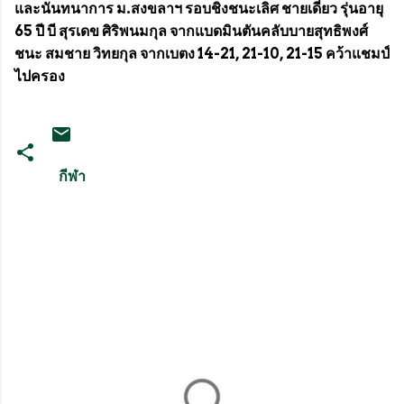
และนันทนาการ ม.สงขลาฯ รอบชิงชนะเลิศ ชายเดี่ยว รุ่นอายุ
65 ปี บี สุรเดข ศิริพนมกุล จากแบดมินตันคลับบายสุทธิพงศ์
ชนะ สมชาย วิทยกุล จากเบตง 14-21, 21-10, 21-15 คว้าแชมป์
ไปครอง
กีฬา
ค
ว
า
ม
คิ
ด
เ
ห็