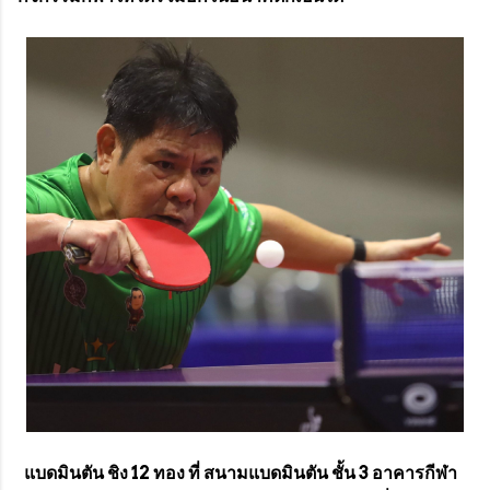
แบดมินตัน ชิง 12 ทอง ที่ สนามแบดมินตัน ชั้น 3 อาคารกีฬา