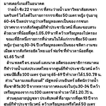
มาสเตอร์เกมส์ในอนาคต
ว่ายน้ำ ชิง 22 รายการ ที่สระว่ายน้ำ มหาวิทยาลัยสงขลา
นครินทร์ ไฮไลต์ในรายการกรรเชียง 50 เมตร หญิง รุ่นอายุ
60-64 ปี ผลปรากฎว่าเหรียญทองตกเป็นของ กรชนก
ปราศจาก จากสังกัดศูนย์กีฬาประชานิเวศน์ ที่แตะขอบสระ
ด้วยเวลาที่น้อยที่สุด 1.05.09 นาที คว้าเหรียญทองไปครอง
ขณะที่อีกหนึ่งรายการที่น่าสนในได้แก่กรรเชียง 50 เมตร
หญิง รุ่นอายุ 30-34 ปี เหรียญทองตกเป็นของ ชลิตา งามชะ
เมียด จากสังกัดรอยัล ไทย แอร์ ฟอร์ซ ที่ทำเวลาน้อยที่สุด
41.65 วินาที
ด้าน พลตรี ดร.ธนนท์ แสงนาค อดีตรองเลขาธิการสมาคม
กึฬาว่ายน้ำแห่งประเทศไทย จากศูนย์กีฬาประชานิเวศน์ คว้า
แชมป์ผีเสื้อ 100 เมตร รุ่นอายุ 65-69 ปี ทำเวลาได้ 1.50.78 น.
ส่วน “ฉลามเจมส์บอนด์” ณัฐพงษ์ เกษอินทร์ อดีตนักว่ายน้ำ
ทีมชาติวัย 30 ปี จากทหารอากาศลงแข่งในรุ่น 30-34 ปี คว้า
เหรียญทองจาก กบ 100 เมตรชาย ทำเวลาได้ 1.20.71 น.
ส่วนคุณยายปุญชลา ประดับพงศ์ ที่อายุมากที่สุด 93 ปี จาก
ศูนย์กีฬาประชานิเวศน์ คว้าเหรียญทองฟรีสไตล์ 50 เมตร