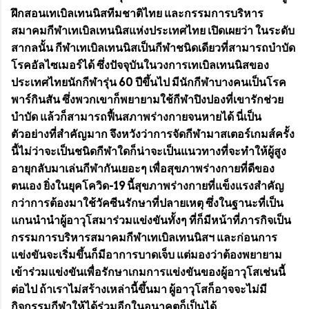
ฝึกสอนเทเบิลเทนนิสทีมชาติไทย และกรรมการบริหาร
สมาคมกีฬาเทเบิลเทนนิสแห่งประเทศไทย เปิดเผยว่า ในระดับ
สากลนั้น กีฬาเทเบิลเทนนิสเป็นกีฬาชนิดเดียวที่สามารถบำบัด
โรคอัลไซเมอร์ได้ ซึ่งปัจจุบันในวงการเทเบิลเทนนิสของ
ประเทศไทยนักกีฬารุ่น 60 ปีขึ้นไป มีนักกีฬาบางคนเป็นโรค
พาร์กินสัน ซึ่งพวกเขาก็พยายามใช้กีฬาปิงปองที่เขารักช่วย
บำบัด แล้วก็สามารถฟื้นสภาพร่างกายจนหายได้ นี่เป็น
ตัวอย่างที่สำคัญมาก จึงหวังว่าการจัดกีฬามาสเตอร์เกมส์ครั้ง
นี้ไม่ว่าจะเป็นชนิดกีฬาใดก็น่าจะเป็นแนวทางที่จะทำให้ผู้สูง
อายุกลับมาเล่นกีฬากันเยอะๆ เพื่อสุขภาพร่างกายที่ดีของ
ตนเอง ยิ่งในยุคโควิด-19 นี้สุขภาพร่างกายที่แข็งแรงสำคัญ
กว่าการต้องมาใช้วัคซีนรักษาที่ปลายเหตุ ซึ่งในฐานะที่เป็น
แกนนำนำผู้อาวุโสมาร่วมแข่งขันทั้งๆ ที่ก็มีหน้าที่ภารกิจเป็น
กรรมการบริหารสมาคมกีฬาเทเบิลเทนนิสฯ และก่อนการ
แข่งขันจะเริ่มขึ้นก็มีอาการบาดเจ็บ แต่มองว่าต้องพยายาม
เข้าร่วมแข่งขันเพื่อรักษาเกมการแข่งขันของผู้อาวุโสเช่นนี้
ต่อไป ถ้าเราไม่สร้างเหล่านี้ขึ้นมา ผู้อาวุโสก็อาจจะไม่มี
กิจกรรมกีฬาให้ได้ร่วมอีกในอนาคตก็เป็นได้