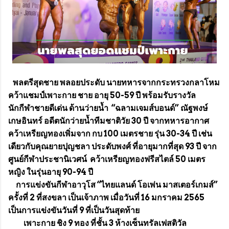
พลตรีสุดชาย พลอยประดับ นายทหารจากกระทรวงกลาโหม
คว้าแชมป์เพาะกาย ชาย อายุ 50-59 ปี พร้อมรับรางวัล
นักกีฬาชายดีเด่น ด้านว่ายน้ำ “ฉลามเจมส์บอนด์” ณัฐพงษ์
เกษอินทร์ อดีตนักว่ายน้ำทีมชาติวัย 30 ปี จากทหารอากาศ
คว้าเหรียญทองเพิ่มจาก กบ 100 เมตรชาย รุ่น 30-34 ปี เช่น
เดียวกับคุณยายปุญชลา ประดับพงศ์ ที่อายุมากที่สุด 93 ปี จาก
ศูนย์กีฬาประชานิเวศน์ คว้าเหรียญทองฟรีสไตล์ 50 เมตร
หญิง ในรุ่นอายุ 90-94 ปี
การแข่งขันกีฬาอาวุโส “ไทยแลนด์ โอเพ่น มาสเตอร์เกมส์”
ครั้งที่ 2 ที่สงขลา เป็นเจ้าภาพ เมื่อวันที่ 16 มกราคม 2565
เป็นการแข่งขันวันที่ 9 ที่เป็นวันสุดท้าย
เพาะกาย ชิง 9 ทอง ที่ชั้น 3 ห้างเซ็นทรัลเฟสติวัล