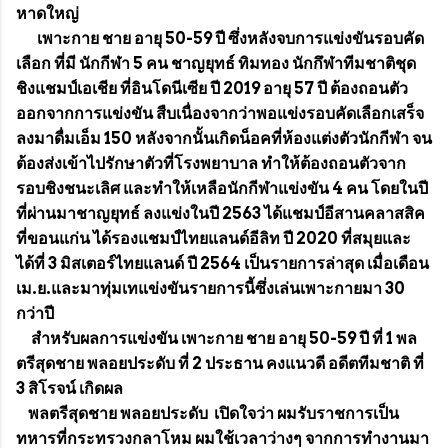
หาดใหญ่
เพาะกาย ชาย อายุ 50-59 ปี ซึ่งหลังจบการแข่งขันรอบคัด
เลือก ที่มี นักกีฬา 5 คน ชาญยุทธ์ ทิมทอง นักกึฬาทีมชาติชุด
ชิงแชมป์เอเชีย ที่อินโดนีเซีย ปี 2019 อายุ 57 ปี ต้องถอนตัว
ออกจากการแข่งขัน สืบเนื่องจากว่าพอแข่งรอบคัดเลือกเสร็จ
ลงมาดื่มเอ็ม 150 หลังจากนั้นเกิดน็อคที่ห้องแต่งตัวนักกีฬา จน
ต้องส่งเข้าไปรักษาตัวที่โรงพยาบาล ทำให้ต้องถอนตัวจาก
รอบชิงชนะเลิศ และทำให้เหลือนักกีฬาแข่งขัน 4 คน โดยในปี
ที่ผ่านมาชาญยุทธ์ ลงแข่งในปี 2563 ได้แชมป์อีสานคลาสสิค
ที่ขอนแก่น ได้รองแชมป์ไทยแลนด์อีลิท ปี 2020 ที่สมุยและ
ได้ที่ 3 มิสเตอร์ไทยแลนด์ ปี 2564 เป็นรายการล่าสุด เมื่อเดือน
เม.ย.และมาทุ่มเทแข่งขันรายการนี้ซึ่งเล่นเพาะกายมา 30
กว่าปี
สำหรับผลการแข่งขัน เพาะกาย ชาย อายุ 50-59 ปี ที่ 1 พล
ตรีสุดชาย พลอยประดับ ที่ 2 ประธาน คงแนวดี อดีตทีมชาติ ที่
3 สิโรจน์ เกิดผล
พลตรีสุดชาย พลอยประดับ เปิดใจว่า ผมรับราชการเป็น
ทหารที่กระทรวงกลาโหม ผมใช้เวลาว่างๆ จากการทำงานมา