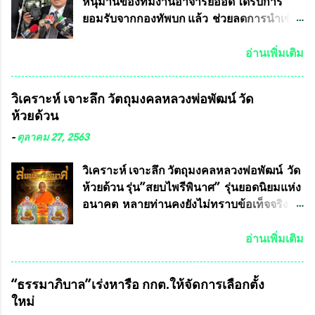
หนุมานของทีมงานอาจารย์อ๊อด ได้รับการ
ยอมรับจากกองทัพบก แล้ว ช่วยลดการนำเข้า
ได้ปีละ 600 ล้านบาท นายอนันต์ชัย ไชย
เดช ทนายความชื่อดัง ได้โพสต์ข้อความใน
อ่านเพิ่มเติม
Facebook ส่วนตัว ชี้แจงถึงความคืบหน้าคดี
ที่ได้ร่วมต่อสู้ กับรศ.ดร.วีรชัย พุทธวงศ์ หรือ
วิเคราะห์ เจาะลึก วัตถุมงคลหลวงพ่อพัฒน์ วัด
อาจารย์อ๊อด อาจารย์ประจำภาควิชาเคมี
ห้วยด้วน
คณะศิลปศาสตร์และวิทยาศาสตร์
มหาวิทยาลัยเกษตรศาสตร์ และทีมงานนักวิจัย
-
ตุลาคม 27, 2563
ที่ร่วมกันคิดค้น หน้ากากป้องกันสารพิษทาง
ทหาร ( หน้ากากหนุมาน ) ซึ่งทีมงานนักวิจัย
วิเคราะห์ เจาะลึก วัตถุมงคลหลวงพ่อพัฒน์ วัด
ของอาจารย์อ๊อด เล็งเห็นว่า หน้ากากป้องกัน
ห้วยด้วน รุ่น”สยบไพรีพินาศ” รุ่นยอดนิยมแห่ง
สารพิษทางทหาร ถ้าสามารถผลิตได้ใน
อนาคต หลายท่านคงยังไม่ทราบข้อเท็จจริงว่า
ประเทศไทย จะทำให้เรามีหน้ากากป้องกันสาร
พระเครื่องของเกจิอาจารย์ที่ทางสมาคมผู้นิยม
พิษทางทหารไม่ต้องนำเข้า ไม่ต้องเปลืองงบ
พระเครื่องพระบูชาไทย บรรจุให้มีในรายการ
อ่านเพิ่มเติม
ประมาณหลายร้อยล้านบาทต่อปี และยังใช้
ประกวด”แบบถาวร” ล่าสุดก็คือพระเครื่อง
ประโยชน์อื่นอีกมากมาย อันจะเป็นประโยชน์
หลวงพ่อคูณ และพระเครื่องหลวงปู่หมุน แต่
“ธรรมาภิบาล”เร่งหารือ กกต.ให้จัดการเลือกตั้ง
กับประเทศชาติอย่างยิ่ง ผมจะดีใจและภูมิใจ
พระเครื่องหลวงพ่อคูณ มีเพียงบางรุ่นเท่านั้นที่
ใหม่
มากหากหน้ากากป้องกันสารพิษทางทหารนี้
อยู่ในรายการประกวด เนื่องจากพระเครื่อง