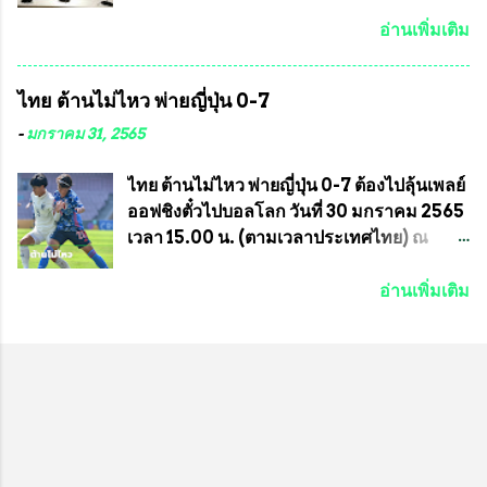
ประสานงาน ไม่สามารถเข้าร่วมกิจกรรมใน
แน่นอน เมื่อวันที่ 19 มี.ค.ที่ผ่านมา "เสธ.น้อย"
ครั้งนี้ได้ เนื่องจาก ติดธุระเร่งด่วน จึงได้มอบ
พล.อ.วิชญ เทพหัสดิน ณ อยุธยา นายกสมาคม
อ่านเพิ่มเติม
หมายหน้าที่ ให้กับ รองวิเชียร ทรงมณี ดูแล
กีฬาม้าแข่งไทย เป็นประธานการประชุมการ
ความสงบเรียบร้อย นางฉวีวรรณ ตระกูลธรรม
จัดการแข่งขันร่วมกัน ระหว่างสมาคม
ไทย ต้านไม่ไหว พ่ายญี่ปุ่น 0-7
ประธานชุมชน คลองลัดภาชีเขตภาษีเจริญ
ราชกรีฑาสโมสร กับ สมาคมกีฬาม้าแข่งไทย
สท.ทพ. สมนึก ปัทมาลัยที่ปรึกษา และการแจก
ที่ห้องประชุมมูลนิธิโอลิมปิคไทย (บ้าน
-
มกราคม 31, 2565
ข้าวสารอาหารแห้งในคราวครั้งนี้ก็ได้รับ
อัมพวัน) เทเวศร์ โดยมี นายอำนวย รุ่งศุภกฤตา
ความ ร้องขอจากประธานชุมชนคลองลัดภาชี
นนท์ ประธานคณะกรรมการอำนวยการแข่ง
ไทย ต้านไม่ไหว พ่ายญี่ปุ่น 0-7 ต้องไปลุ้นเพลย์
เขตภาษีเจริญ !!พี่น้องชุมชนได้รับความเดือด
ม้า พร้อมด้วย นายเต็มสุข สุวรรณศร
ออฟชิงตั๋วไปบอลโลก วันที่ 30 มกราคม 2565
ร้อนจากพิษโรค covid-19 ทำให้การอยู่การ
กรรมการอำนวยการแข่งม้า และรักษาการผู้
เวลา 15.00 น. (ตามเวลาประเทศไทย) ณ
กินได้รับความเ...
จัดการฝ่ายแข่งม้า สมาคมราชกรีฑาสโมสร
สนาม ดีวาน พาทิล สเตเดียม นคร มุมไบ การ
และคณะกรรมการจากทั้งสองฝ่าย เข้าร่วม
แข่งขันฟุตบอลหญิงชิงแชมป์เอเชีย 2022 รอบ
อ่านเพิ่มเติม
ประชุมอย่างพร้อมเพรียง สรุปประเด็นสำคัญ
8 ทีมสุดท้าย ญี่ปุ่น แชมป์กลุ่ม ซี พบกับ ไทย
ของการประชุมดังนี้ ที่ประชุมกำหนดจัดการ
อันดับ 3 จาก กลุ่มบี เกมนี้ ญี่ปุ่นนำทีมมาโดย
แข่งขันกีฬาม้าแข่งชิงแชมป์ประเทศไทย
ซากิ คูมางาอิ กัปตันทีม พร้อมด้วย กองหน้า
ประจำปี 2564 ซึ่งเป็นครั้งแรกของการชิง
อย่าง มานา อิวาบูชิ และ มินา ทานากะ ด้าน
แชมป์ประเทศไทย และเป็นครั้งที่ 2 ของการ
ไทยเกมนี้ ต้องใช้ นัตซึโกะ โทโดโรกิ คุมทีม
แข่งม้ากีฬาที่ไม่เกี่ยวข้องกับการพนัน กำหนด
พร้อมมี สุชาวดี นิลธำรงค์ เป็นกองหน้าคู่กับ
จัดขึ้นในวันที่ 16 พ.ค.นี้ ที่สนามราชกรีฑา
เสาว์ลักษ์ เพ็งงาม ส่วนตรงกลางมี อิรวดี มาค