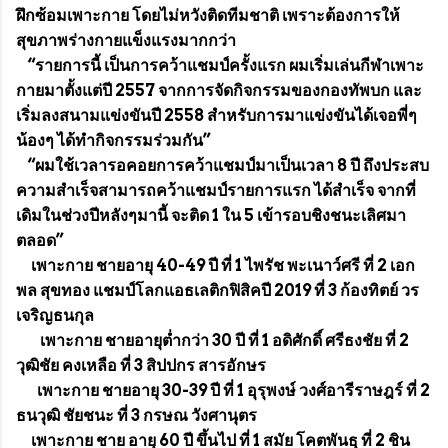
ฝึกซ้อมเพาะกาย โดยไม่หวังติดทีมชาติ เพราะต้องการให้
สุขภาพร่างกายแข็งแรงมากกว่า
“รายการนี้ เป็นการคว้าแชมป์ครั้งแรก ผมเริ่มเล่นกีฬาเพาะ
กายมาตั้งแต่ปี 2557 จากการจัดกิจกรรมของกองทัพบก และ
เริ่มลงสนามแข่งขันปี 2558 สำหรับการมาแข่งขันได้เจอพี่ๆ
น้องๆ ได้ทำกิจกรรมร่วมกัน”
“ผมใช้เวลารอคอยการคว้าแชมป์มาเป็นเวลา 8 ปี ถึงประสบ
ความสำเร็จสามารถคว้าแชมป์รายการแรก ได้สำเร็จ จากที่
เดิมในช่วงปีหลังๆมานี้ จะติด 1 ใน 5 เข้ารอบชิงชนะเลิศมา
ตลอด”
เพาะกาย ชายอายุ 40-49 ปี ที่ 1 ไพรัช พะเนาว์ศรี ที่ 2 เอก
พล สุขทอง แชมป์โลกแอธเลติกฟิสิคปี 2019 ที่ 3 ก้องทิตย์ วร
เจริญธนกุล
เพาะกาย ชายอายุต่ำกว่า 30 ปี ที่ 1 อดิศักดิ์ ศรีธงชัย ที่ 2
วุฒิชัย คงเหลือ ที่ 3 สิปปกร สารอักษร
เพาะกาย ชายอายุ 30-39 ปี ที่ 1 อุรุพงษ์ วงศ์อารีราษฎร์ ที่ 2
ธนวุฒิ ชัยชนะ ที่ 3 กรษณ วังศานุตร
เพาะกาย ชาย อายุ 60 ปี ขึ้นไป ที่ 1 สมัย โคตพันธุ ที่ 2 ชิน