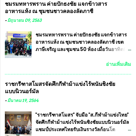
ชมรมทหารพราน ค่ายปักธงชัย แจกข้าวสาร
การเลือกตั้งจะดำเนินการจัดให้มีการเลือกตั้ง
อดีตนักเตะทีมชาติอนุญาตให้ลงแข่งขันได้ ทีม
อาหารแห้ง ณ​ ชุมชนชาวคลองลัดภาชี
ใหม่อีกครั้ง ประธานมูลนิธิธรรมาภิบาลและ
แชมป์ได้รับ 150,000 บาท พร้อมได้สิทธิ์ไป
ต่อต้านทุจริต กล่าวต่ออีกว่า “นครเชียงใหม่
ทัวร์ต่างประเทศอีกด้วย ที่ห้องประชุม โรงทาน
-
มิถุนายน 09, 2563
เป็นเขตพื้นที่เศรษฐกิจอันสำคัญของภาคเหนือ
ครัวการบินกรุงเทพ วัดพระบาทน้ำพุ จังหวัด
ต้องส่งเสริมให้ผู้นำในระดับต่างๆมีหลักธร
ลพบุรี ท่านเจ้าคุณ พระราชวิสุทธิ ประชานาถ
ชมรมทหารพราน ค่ายปักธงชัย แจกข้าวสาร
รมาภิบาลในการบริหารราชการแผ่นดิน คณะ
(หลวงพ่อ อลงกต ) ในฐานะประธานมูลนิธิ
อาหารแห้ง ณ​ ชุมชนชาวคลองลัดภาชี เขต
กรรมการการเลือกตั้งถือเป็นองค์กรอิสระตาม
ประชานาถ และ ประธานอำนวยการจัดการ
ภาษีเจริญ และชุมชน 50 ห้อง เมื่อวันอาทิตย์ที่
รัฐธรรมนูญที่ต้องใ...
แข่งขันฟุตบอลสูงอายุชิงแชมป์ประเทศไทย ชิง
7 มิถุนายน 2563 ชมรมทหารพราน ค่าย
ถ้วยพระราชทาน สมเด็จพระเจ้าอยู่หัว มหา
ปักธงชัย กรุงเทพมหานครโดย พันเอกสมศักดิ์
อ่านเพิ่มเติม
วชิราลงกรณ บดินทรเทพยวรางกูร (รัชกาลที่
เจริญชีพชัยประธานและ ที่ปรึกษากิตติมศักดิ์
10 ) พร้อมด้วย ดร.สุจินต์ สว่างศรี รองประธาน
ชมรมทหารพราน ค่ายปักธงชัย
ราชกรีฑาสโมสรจัดศึกกีฬาม้าแข่งไร้พนันชิงชัย
อำนวยการจัดการแข่งขัน และ นายวีรยุทธ
กรุงเทพมหานคร ได้เป็นประธาน แจก
แบบนิวนอร์มัล
สวัสดี ประธานคณะกรรมการจัดการแข่งขัน
ข้าวสาร อาหารแห้ง ให้กับพี่น้องชุมชนชาว
และคณะทำงาน ได้ร่วมกันประชุมหารือ
คลองลัดภาชี เขตภาษีเจริญ และชุมชน 50
-
มีนาคม 19, 2564
เตรียมความพร้อมจัดการแข่งขันฟุตบอลสูง
ห้อง โดยมี อส.ทพ จำนวน43นาย เสธอิฐและ
อายุ ชิงแชมป์ประเทศไทย ครั้งที่ 1 ประจำปี
ทีมงาน ต้องขออภัย ที่ไม่ได้เอ่ยชื่อเต็มสังกัด
"ราชกรีฑาสโมสร" จับมือ "ส.กีฬาม้าแข่งไทย"
2564 กำหนดแข่งขันระหว่างวันที่ 24
เพราะท่านขอสงวนเอาไว้ พันอากาศเอก ทอง
จัดศึกกีฬาม้าแข่งไร้พนันชิงชัยแบบนิวนอร์มัล
เมษายน จนถึงว...
อินทร์ พรหมสุวรรณ ท่านรองกัมปนาท ผู้ร่วม
แชมป์ประเทศไทยรับเงินรางวัลก้อนโต