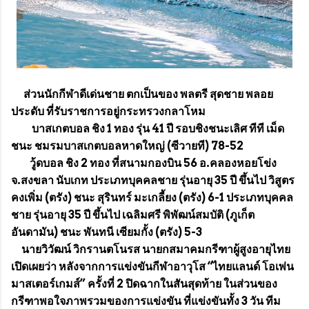
ส่วนนักกีฬาดีเด่นชาย ตกเป็นของ พลตรี สุดชาย พลอย
ประดับ ที่รับราชการอยู่กระทรวงกลาโหม
บาสเกตบอล ชิง 1 ทอง รุ่น 41 ปี รอบชิงชนะเลิศ ทีที เม็ด
ชนะ ชมรมบาสเกตบอลหาดใหญ่ (ซีวายที) 78-52
วู้ดบอล ชิง 2 ทอง ที่สนามกองบิน 56 อ.คลองหอยโข่ง
จ.สงขลา นับเกท ประเภทบุคคลชาย รุ่นอายุ 35 ปี ขึ้นไป วิสูตร
คงเพิ่ม (ตรัง) ชนะ สุรินทร์ มะเกลี้ยง (ตรัง) 6-1 ประเภทบุคคล
ชาย รุ่นอายุ 35 ปี ขึ้นไป เฉลิมศรี พิพัฒน์สมบัติ (ภูเก็ต
อันดามัน) ชนะ พันทนี เซียมกั้ง (ตรัง) 5-3
นายวิวัฒน์ วิกรานตโนรส นายกสมาคมกรีฑาผู้สูงอายุไทย
เปิดเผยว่า หลังจากการแข่งขันกีฬาอาวุโส “ไทยแลนด์ โอเพ่น
มาสเตอร์เกมส์” ครั้งที่ 2 ปิดฉากในสันสุดท้าย ในส่วนของ
กรีฑาพอใจภาพรวมของการแข่งขัน ที่แข่งขันทั้ง 3 วัน ทีม