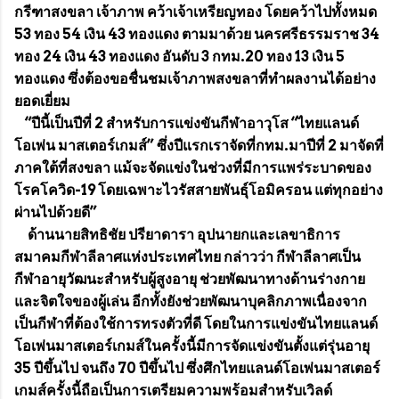
กรีฑาสงขลา เจ้าภาพ คว้าเจ้าเหรียญทอง โดยคว้าไปทั้งหมด
53 ทอง 54 เงิน 43 ทองแดง ตามมาด้วย นครศรีธรรมราช 34
ทอง 24 เงิน 43 ทองแดง อันดับ 3 กทม.20 ทอง 13 เงิน 5
ทองแดง ซึ่งต้องขอชื่นชมเจ้าภาพสงขลาที่ทำผลงานได้อย่าง
ยอดเยี่ยม
“ปีนี้เป็นปีที่ 2 สำหรับการแข่งขันกีฬาอาวุโส “ไทยแลนด์
โอเพ่น มาสเตอร์เกมส์” ซึ่งปีแรกเราจัดที่กทม.มาปีที่ 2 มาจัดที่
ภาคใต้ที่สงขลา แม้จะจัดแข่งในช่วงที่มีการแพร่ระบาดของ
โรคโควิด-19 โดยเฉพาะไวรัสสายพันธุ์โอมิครอน แต่ทุกอย่าง
ผ่านไปด้วยดี”
ด้านนายสิทธิชัย ปรียาดารา อุปนายกและเลขาธิการ
สมาคมกีฬาลีลาศแห่งประเทศไทย กล่าวว่า กีฬาลีลาศเป็น
กีฬาอายุวัฒนะสำหรับผู้สูงอายุ ช่วยพัฒนาทางด้านร่างกาย
และจิตใจของผู้เล่น อีกทั้งยังช่วยพัฒนาบุคลิกภาพเนื่องจาก
เป็นกีฬาที่ต้องใช้การทรงตัวที่ดี โดยในการแข่งขันไทยแลนด์
โอเพ่นมาสเตอร์เกมส์ในครั้งนี้มีการจัดแข่งขันตั้งแต่รุ่นอายุ
35 ปีขึ้นไป จนถึง 70 ปีขึ้นไป ซึ่งศึกไทยแลนด์โอเพ่นมาสเตอร์
เกมส์ครั้งนี้ถือเป็นการเตรียมความพร้อมสำหรับเวิลด์