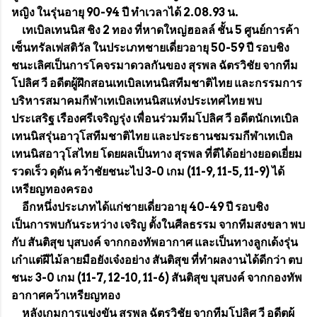
หญิง ในรุ่นอายุ 90-94 ปี ทำเวลาได้ 2.08.93 น.
เทเบิลเทนนิส ชิง 2 ทอง ที่หาดใหญ่ฮอลล์ ชั้น 5 ศูนย์การค้า
เซ็นทรัลเฟสติวัล ในประเภทชายเดี่ยวอายุ 50-59 ปี รอบชิง
ชนะเลิศเป็นการโคจรมาดวลกันของ สุรพล ฉัตรวิชัย จากทีม
โปลิศ วี อดีตผู้ฝึกสอนเทเบิลเทนนิสทีมชาติไทย และกรรมการ
บริหารสมาคมกีฬาเทเบิลเทนนิสแห่งประเทศไทย พบ
ประเสริฐ เรืองศรีเจริญรุ่ง เพื่อนร่วมทีมโปลิศ วี อดีตนักเทเบิล
เทนนิสรุ่นอาวุโสทีมชาติไทย และประธานชมรมกีฬาเทเบิล
เทนนิสอาวุโสไทย โดยผลเป็นทาง สุรพล ที่ตีได้อย่างยอดเยี่ยม
รวดเร็ว ดุดัน คว้าชัยชนะไป 3-0 เกม (11-9, 11-5, 11-9) ได้
เหรียญทองครอง
อีกหนึ่งประเภทได้แก่ชายเดี่ยวอายุ 40-49 ปี รอบชิง
เป็นการพบกันระหว่าง เจริญ ตั้งในศีลธรรม จากทีมสงขลา พบ
กับ สันติสุข บุสบงค์ จากกองทัพอากาศ และเป็นทางลูกเด้งรุ่น
เก๋าแต่ฝีไม้ลายมือยังเจ๋งอย่าง สันติสุข ที่ทำผลงานได้ดีกว่า ตบ
ชนะ 3-0 เกม (11-7, 12-10, 11-6) สันติสุข บุสบงค์ จากกองทัพ
อากาศคว้าเหรียญทอง
หลังเกมการแข่งขัน สุรพล ฉัตรวิชัย จากทีมโปลิศ วี อดีตผู้