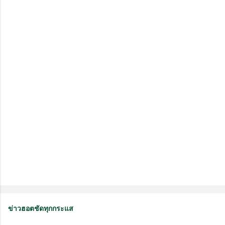
คิ
ด
เ
ห็
น
ข่าวฮอตชัดทุกกระแส