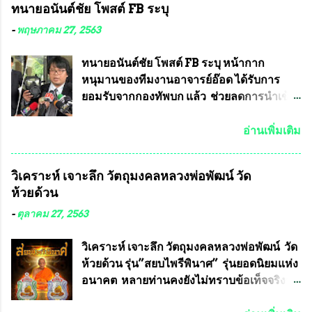
ทนายอนันต์ชัย โพสต์ FB ระบุ
-
พฤษภาคม 27, 2563
ทนายอนันต์ชัย โพสต์ FB ระบุ หน้ากาก
หนุมานของทีมงานอาจารย์อ๊อด ได้รับการ
ยอมรับจากกองทัพบก แล้ว ช่วยลดการนำเข้า
ได้ปีละ 600 ล้านบาท นายอนันต์ชัย ไชย
เดช ทนายความชื่อดัง ได้โพสต์ข้อความใน
อ่านเพิ่มเติม
Facebook ส่วนตัว ชี้แจงถึงความคืบหน้าคดี
ที่ได้ร่วมต่อสู้ กับรศ.ดร.วีรชัย พุทธวงศ์ หรือ
วิเคราะห์ เจาะลึก วัตถุมงคลหลวงพ่อพัฒน์ วัด
อาจารย์อ๊อด อาจารย์ประจำภาควิชาเคมี
ห้วยด้วน
คณะศิลปศาสตร์และวิทยาศาสตร์
มหาวิทยาลัยเกษตรศาสตร์ และทีมงานนักวิจัย
-
ตุลาคม 27, 2563
ที่ร่วมกันคิดค้น หน้ากากป้องกันสารพิษทาง
ทหาร ( หน้ากากหนุมาน ) ซึ่งทีมงานนักวิจัย
วิเคราะห์ เจาะลึก วัตถุมงคลหลวงพ่อพัฒน์ วัด
ของอาจารย์อ๊อด เล็งเห็นว่า หน้ากากป้องกัน
ห้วยด้วน รุ่น”สยบไพรีพินาศ” รุ่นยอดนิยมแห่ง
สารพิษทางทหาร ถ้าสามารถผลิตได้ใน
อนาคต หลายท่านคงยังไม่ทราบข้อเท็จจริงว่า
ประเทศไทย จะทำให้เรามีหน้ากากป้องกันสาร
พระเครื่องของเกจิอาจารย์ที่ทางสมาคมผู้นิยม