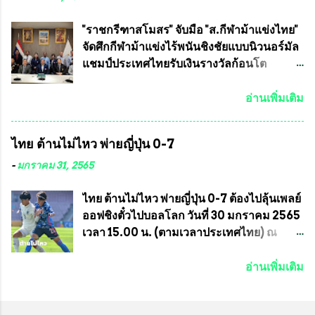
เตรียมความพร้อมจัดการแข่งขันฟุตบอลสูง
ห้อง โดยมี อส.ทพ จำนวน43นาย เสธอิฐและ
อายุ ชิงแชมป์ประเทศไทย ครั้งที่ 1 ประจำปี
ทีมงาน ต้องขออภัย ที่ไม่ได้เอ่ยชื่อเต็มสังกัด
"ราชกรีฑาสโมสร" จับมือ "ส.กีฬาม้าแข่งไทย"
2564 กำหนดแข่งขันระหว่างวันที่ 24
เพราะท่านขอสงวนเอาไว้ พันอากาศเอก ทอง
จัดศึกกีฬาม้าแข่งไร้พนันชิงชัยแบบนิวนอร์มัล
เมษายน จนถึงว...
อินทร์ พรหมสุวรรณ ท่านรองกัมปนาท ผู้ร่วม
แชมป์ประเทศไทยรับเงินรางวัลก้อนโต
ประสานงาน ไม่สามารถเข้าร่วมกิจกรรมใน
แน่นอน เมื่อวันที่ 19 มี.ค.ที่ผ่านมา "เสธ.น้อย"
ครั้งนี้ได้ เนื่องจาก ติดธุระเร่งด่วน จึงได้มอบ
พล.อ.วิชญ เทพหัสดิน ณ อยุธยา นายกสมาคม
อ่านเพิ่มเติม
หมายหน้าที่ ให้กับ รองวิเชียร ทรงมณี ดูแล
กีฬาม้าแข่งไทย เป็นประธานการประชุมการ
ความสงบเรียบร้อย นางฉวีวรรณ ตระกูลธรรม
จัดการแข่งขันร่วมกัน ระหว่างสมาคม
ไทย ต้านไม่ไหว พ่ายญี่ปุ่น 0-7
ประธานชุมชน คลองลัดภาชีเขตภาษีเจริญ
ราชกรีฑาสโมสร กับ สมาคมกีฬาม้าแข่งไทย
สท.ทพ. สมนึก ปัทมาลัยที่ปรึกษา และการแจก
ที่ห้องประชุมมูลนิธิโอลิมปิคไทย (บ้าน
-
มกราคม 31, 2565
ข้าวสารอาหารแห้งในคราวครั้งนี้ก็ได้รับ
อัมพวัน) เทเวศร์ โดยมี นายอำนวย รุ่งศุภกฤตา
ความ ร้องขอจากประธานชุมชนคลองลัดภาชี
นนท์ ประธานคณะกรรมการอำนวยการแข่ง
ไทย ต้านไม่ไหว พ่ายญี่ปุ่น 0-7 ต้องไปลุ้นเพลย์
เขตภาษีเจริญ !!พี่น้องชุมชนได้รับความเดือด
ม้า พร้อมด้วย นายเต็มสุข สุวรรณศร
ออฟชิงตั๋วไปบอลโลก วันที่ 30 มกราคม 2565
ร้อนจากพิษโรค covid-19 ทำให้การอยู่การ
กรรมการอำนวยการแข่งม้า และรักษาการผู้
เวลา 15.00 น. (ตามเวลาประเทศไทย) ณ
กินได้รับความเ...
จัดการฝ่ายแข่งม้า สมาคมราชกรีฑาสโมสร
สนาม ดีวาน พาทิล สเตเดียม นคร มุมไบ การ
และคณะกรรมการจากทั้งสองฝ่าย เข้าร่วม
แข่งขันฟุตบอลหญิงชิงแชมป์เอเชีย 2022 รอบ
อ่านเพิ่มเติม
ประชุมอย่างพร้อมเพรียง สรุปประเด็นสำคัญ
8 ทีมสุดท้าย ญี่ปุ่น แชมป์กลุ่ม ซี พบกับ ไทย
ของการประชุมดังนี้ ที่ประชุมกำหนดจัดการ
อันดับ 3 จาก กลุ่มบี เกมนี้ ญี่ปุ่นนำทีมมาโดย