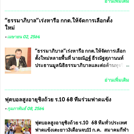
พิษทางทหารไม่ต้องนำเข้า ไม่ต้องเปลืองงบ
พระเครื่องพระบูชาไทย บรรจุให้มีในรายการ
อ่านเพิ่มเติม
ประมาณหลายร้อยล้านบาทต่อปี และยังใช้
ประกวด”แบบถาวร” ล่าสุดก็คือพระเครื่อง
ประโยชน์อื่นอีกมากมาย อันจะเป็นประโยชน์
หลวงพ่อคูณ และพระเครื่องหลวงปู่หมุน แต่
“ธรรมาภิบาล”เร่งหารือ กกต.ให้จัดการเลือกตั้ง
กับประเทศชาติอย่างยิ่ง ผมจะดีใจและภูมิใจ
พระเครื่องหลวงพ่อคูณ มีเพียงบางรุ่นเท่านั้นที่
ใหม่
มากหากหน้ากากป้องกันสารพิษทางทหารนี้
อยู่ในรายการประกวด เนื่องจากพระเครื่อง
ได้รับการผลิตในประเทศลดการนำเข้าโดยเด็ด
หลวงพ่อคูณ มีการจัดสร้างไว้มากมายหลาย
-
เมษายน 02, 2564
ขาด และสามารถผลิตจำหน่ายส่งออกต่าง
ร้อยรุ่น ... แต่ถ้าในอนาคต หากทางสมาคมฯ มี
ประเทศได้ โดยทีมทนายความและทีม
การบรรจุพระเครื่องหลวงพ่อพัฒน์ ให้มีการ
“ธรรมาภิบาล”เร่งหารือ กกต.ให้จัดการเลือก
งา...
ประกวดแบบถาวรบ้าง ก็คงจะมีการคัดเลือก
ตั้งใหม่หลายพื้นที่ นายณัฏฐ์ ธีรณัฐสุภานนท์
เพียงบางรุ่นเช่นกัน เนื่องจากพระเครื่องหลวง
ประธานมูลนิธิธรรมาภิบาลและต่อต้านทุจริต
พ่อพัฒน์ ก็มีการจัดสร้างไว้หลายร้อยรุ่นเช่น
ได้รับเรื่องร้องเรียนภายหลังจากการเลือกตั้ง
เดียวกับพระเครื่องหลวงพ่อคูณ ซึ่งท่านนายก
สมาชิกสภาเทศบาลทั่วประเทศเมื่อวันที่ 28
อ่านเพิ่มเติม
สมาคมฯ ท่านได้เคยประกาศย้ำทุกครั้งว่า พระ
มีนาคม 2564 ที่ผ่านมาพบว่าหลายพื้นที่เขต
ใหม่ที่จะนำเข้ารายการประกวดต้องมี
การเลือกตั้งมีประชาชนร้องเรียนการกระ
ฟุตบอลสูงอายุชิงถ้วย ร.10 68 ทีมร่วมฟาดแข้ง
คุณสมบัติชัดเจนดังนี้ 1.)พระทุกองค์จะต้อง
ทำความผิดกฎหมายการเลือกตั้ง นายณัฏฐ์ ธีร
ตอกโค๊ตและรันหมายเลข (พร้อมทั้งมีการทำ
ณัฐสุภานนท์ เปิดเผยว่า “ยกตัวอย่างในเขต
-
กุมภาพันธ์ 08, 2564
ลายบล๊อก โค๊ด หมายเลข) 2.)ต้องมีการ
พื้นที่เทศบาลนครเชียงใหม่ คณะกรรมการ
ประกาศจำนวนการจัดสร้างให้ชัดเจน ว่าสร้าง
การเลือกตั้งต้องแสวงหาข้อเท็จจริงและดำเนิน
ฟุตบอลสูงอายุชิงถ้วย ร.10 68 ทีมทั่วประเทศ
จำนวนเท่าไหร่ (เพื่อป้องกันการปั๊มเสริมใน
การจัดให้มีการเลือกตั้งใหม่ เพราะมีการร้อง
ฟาดแข้งเตะยาว3เดือนจบ11 ก.ค. สมาคมกีฬา