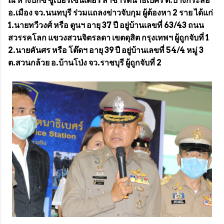
ณ ห้างบิ๊กซี ซูเปอร์เซ็นเตอร์ สาขารัตนาธิเบศร์ ต.บางกระสอ
อ.เมือง จว.นนทบุรี ร่วมแถลงข่าวจับกุม ผู้ต้องหา 2 ราย ได้แก่
1.นายทวีวงศ์ หรือ ตูนฯ อายุ 37 ปี อยู่บ้านเลขที่ 63/43 ถนน
สวรรคโลก แขวงสวนจิตรลดา เขตดุสิต กรุงเทพฯ ผู้ถูกจับที่ 1
2.นายคันศร หรือ โต๊ดฯ อายุ 39 ปี อยู่บ้านเลขที่ 54/4 หมู่ 3
ต.สวนกล้วย อ.บ้านโป่ง จว.ราชบุรี ผู้ถูกจับที่ 2