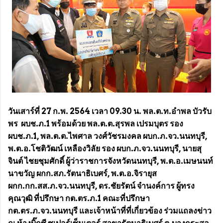
วันเสาร์ที่ 27 ก.พ. 2564 เวลา 09.30 น. พล.ต.ท.อำพล บัวรับ
พร ผบช.ภ.1 พร้อมด้วย พล.ต.ต.สุรพล เปรมบุตร รอง
ผบช.ภ.1, พล.ต.ต.ไพศาล วงศ์วัชรมงคล ผบก.ภ.จว.นนทบุรี,
พ.ต.อ.โชติวัฒน์ เหลืองวิลัย รอง ผบก.ภ.จว.นนทบุรี, นายสุ
จินต์ ไชยชุมศักดิ์ ผู้ว่าราชการจังหวัดนนทบุรี, พ.ต.อ.เมษนนท์
นาขวัญ ผกก.สภ.รัตนาธิเบศร์, พ.ต.อ.จิรายุส
ผกก.กก.สส.ภ.จว.นนทบุรี, ดร.ชัยรัตน์ จำนงค์การ ผู้ทรง
คุณวุฒิ ที่ปรึกษา กต.ตร.ภ.1 คณะที่ปรึกษา
กต.ตร.ภ.จว.นนทบุรี และเจ้าหน้าที่ที่เกี่ยวข้อง ร่วมแถลงข่าว