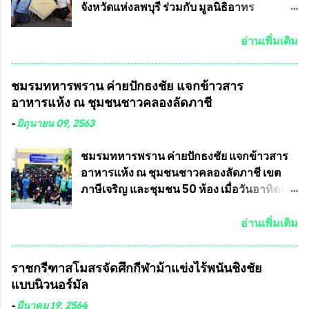
ภายหลัง) 3.)มีวัตถุประสงค์ที...
เรียนการกระทำความผิดกฎหมายการเลือกตั้ง
จังหวัดแห่งลพบุรี ร่วมกับ มูลนิธิอาทร
เข้ามาเป็นจำนวนมาก โดยจะเข้าหารือกับ
ประชานาถ และ ใจฟ้า อะคาเดมี่ จัดการ
เลขาธิการคณะกรรมการการเลือกตั้ง เพื่อให้
แข่งขันฟุตบอลสูงอายุชิงแชมป์ประเทศไทย ชิง
อ่านเพิ่มเติม
ตั้งคณะกรรมการแสวงหาข้อเท็จจริง เร่งให้มี
ถ้วยพระราชทาน รัชกาลที่ 10 กำหนดแข่งขัน
คำวินิจฉัยออกมา โดยเชื่อว่าคณะกรรมการ
ในเดือน เมษายน ถึงเดือน กรกฏาคม2564
ชมรมทหารพราน ค่ายปักธงชัย แจกข้าวสาร
การเลือกตั้งจะดำเนินการจัดให้มีการเลือกตั้ง
อดีตนักเตะทีมชาติอนุญาตให้ลงแข่งขันได้ ทีม
อาหารแห้ง ณ​ ชุมชนชาวคลองลัดภาชี
ใหม่อีกครั้ง ประธานมูลนิธิธรรมาภิบาลและ
แชมป์ได้รับ 150,000 บาท พร้อมได้สิทธิ์ไป
ต่อต้านทุจริต กล่าวต่ออีกว่า “นครเชียงใหม่
ทัวร์ต่างประเทศอีกด้วย ที่ห้องประชุม โรงทาน
-
มิถุนายน 09, 2563
เป็นเขตพื้นที่เศรษฐกิจอันสำคัญของภาคเหนือ
ครัวการบินกรุงเทพ วัดพระบาทน้ำพุ จังหวัด
ต้องส่งเสริมให้ผู้นำในระดับต่างๆมีหลักธร
ลพบุรี ท่านเจ้าคุณ พระราชวิสุทธิ ประชานาถ
ชมรมทหารพราน ค่ายปักธงชัย แจกข้าวสาร
รมาภิบาลในการบริหารราชการแผ่นดิน คณะ
(หลวงพ่อ อลงกต ) ในฐานะประธานมูลนิธิ
อาหารแห้ง ณ​ ชุมชนชาวคลองลัดภาชี เขต
กรรมการการเลือกตั้งถือเป็นองค์กรอิสระตาม
ประชานาถ และ ประธานอำนวยการจัดการ
ภาษีเจริญ และชุมชน 50 ห้อง เมื่อวันอาทิตย์ที่
รัฐธรรมนูญที่ต้องใ...
แข่งขันฟุตบอลสูงอายุชิงแชมป์ประเทศไทย ชิง
7 มิถุนายน 2563 ชมรมทหารพราน ค่าย
ถ้วยพระราชทาน สมเด็จพระเจ้าอยู่หัว มหา
ปักธงชัย กรุงเทพมหานครโดย พันเอกสมศักดิ์
อ่านเพิ่มเติม
วชิราลงกรณ บดินทรเทพยวรางกูร (รัชกาลที่
เจริญชีพชัยประธานและ ที่ปรึกษากิตติมศักดิ์
10 ) พร้อมด้วย ดร.สุจินต์ สว่างศรี รองประธาน
ชมรมทหารพราน ค่ายปักธงชัย
ราชกรีฑาสโมสรจัดศึกกีฬาม้าแข่งไร้พนันชิงชัย
อำนวยการจัดการแข่งขัน และ นายวีรยุทธ
กรุงเทพมหานคร ได้เป็นประธาน แจก
แบบนิวนอร์มัล
สวัสดี ประธานคณะกรรมการจัดการแข่งขัน
ข้าวสาร อาหารแห้ง ให้กับพี่น้องชุมชนชาว
และคณะทำงาน ได้ร่วมกันประชุมหารือ
คลองลัดภาชี เขตภาษีเจริญ และชุมชน 50
-
มีนาคม 19, 2564