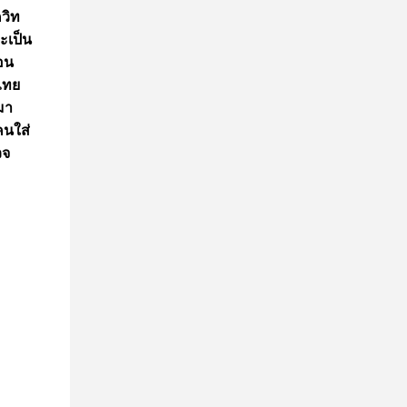
วิท
ะเป็น
ือน
ไทย
มา
คนใส่
วจ