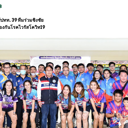
3
์ปทท. 39 ทีมร่วมชิงชัย
งกันโรคไวรัสโควิท19