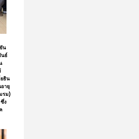
ขัน
ันธ์
ัน
้
โยธิน
นอายุ
ขมรม)
ึ่ง
โค