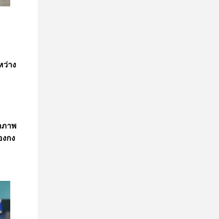
ว่าง
ก
้าภาพ
องกง