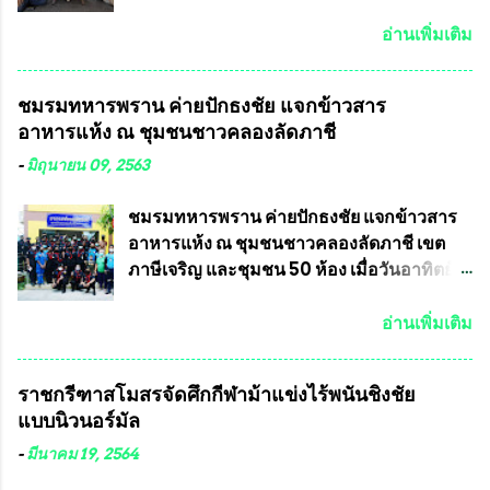
เข้ามาเป็นจำนวนมาก โดยจะเข้าหารือกับ
ประชานาถ และ ใจฟ้า อะคาเดมี่ จัดการ
เลขาธิการคณะกรรมการการเลือกตั้ง เพื่อให้
แข่งขันฟุตบอลสูงอายุชิงแชมป์ประเทศไทย ชิง
อ่านเพิ่มเติม
ตั้งคณะกรรมการแสวงหาข้อเท็จจริง เร่งให้มี
ถ้วยพระราชทาน รัชกาลที่ 10 กำหนดแข่งขัน
คำวินิจฉัยออกมา โดยเชื่อว่าคณะกรรมการ
ในเดือน เมษายน ถึงเดือน กรกฏาคม2564
ชมรมทหารพราน ค่ายปักธงชัย แจกข้าวสาร
การเลือกตั้งจะดำเนินการจัดให้มีการเลือกตั้ง
อดีตนักเตะทีมชาติอนุญาตให้ลงแข่งขันได้ ทีม
อาหารแห้ง ณ​ ชุมชนชาวคลองลัดภาชี
ใหม่อีกครั้ง ประธานมูลนิธิธรรมาภิบาลและ
แชมป์ได้รับ 150,000 บาท พร้อมได้สิทธิ์ไป
ต่อต้านทุจริต กล่าวต่ออีกว่า “นครเชียงใหม่
ทัวร์ต่างประเทศอีกด้วย ที่ห้องประชุม โรงทาน
-
มิถุนายน 09, 2563
เป็นเขตพื้นที่เศรษฐกิจอันสำคัญของภาคเหนือ
ครัวการบินกรุงเทพ วัดพระบาทน้ำพุ จังหวัด
ต้องส่งเสริมให้ผู้นำในระดับต่างๆมีหลักธร
ลพบุรี ท่านเจ้าคุณ พระราชวิสุทธิ ประชานาถ
ชมรมทหารพราน ค่ายปักธงชัย แจกข้าวสาร
รมาภิบาลในการบริหารราชการแผ่นดิน คณะ
(หลวงพ่อ อลงกต ) ในฐานะประธานมูลนิธิ
อาหารแห้ง ณ​ ชุมชนชาวคลองลัดภาชี เขต
กรรมการการเลือกตั้งถือเป็นองค์กรอิสระตาม
ประชานาถ และ ประธานอำนวยการจัดการ
ภาษีเจริญ และชุมชน 50 ห้อง เมื่อวันอาทิตย์ที่
รัฐธรรมนูญที่ต้องใ...
แข่งขันฟุตบอลสูงอายุชิงแชมป์ประเทศไทย ชิง
7 มิถุนายน 2563 ชมรมทหารพราน ค่าย
ถ้วยพระราชทาน สมเด็จพระเจ้าอยู่หัว มหา
ปักธงชัย กรุงเทพมหานครโดย พันเอกสมศักดิ์
อ่านเพิ่มเติม
วชิราลงกรณ บดินทรเทพยวรางกูร (รัชกาลที่
เจริญชีพชัยประธานและ ที่ปรึกษากิตติมศักดิ์
10 ) พร้อมด้วย ดร.สุจินต์ สว่างศรี รองประธาน
ชมรมทหารพราน ค่ายปักธงชัย
ราชกรีฑาสโมสรจัดศึกกีฬาม้าแข่งไร้พนันชิงชัย
อำนวยการจัดการแข่งขัน และ นายวีรยุทธ
กรุงเทพมหานคร ได้เป็นประธาน แจก
แบบนิวนอร์มัล
สวัสดี ประธานคณะกรรมการจัดการแข่งขัน
ข้าวสาร อาหารแห้ง ให้กับพี่น้องชุมชนชาว
และคณะทำงาน ได้ร่วมกันประชุมหารือ
คลองลัดภาชี เขตภาษีเจริญ และชุมชน 50
-
มีนาคม 19, 2564
เตรียมความพร้อมจัดการแข่งขันฟุตบอลสูง
ห้อง โดยมี อส.ทพ จำนวน43นาย เสธอิฐและ