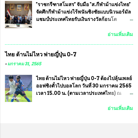
อายุ ชิงแชมป์ประเทศไทย ครั้งที่ 1 ประจำปี
ทีมงาน ต้องขออภัย ที่ไม่ได้เอ่ยชื่อเต็มสังกัด
"ราชกรีฑาสโมสร" จับมือ "ส.กีฬาม้าแข่งไทย"
2564 กำหนดแข่งขันระหว่างวันที่ 24
เพราะท่านขอสงวนเอาไว้ พันอากาศเอก ทอง
จัดศึกกีฬาม้าแข่งไร้พนันชิงชัยแบบนิวนอร์มัล
เมษายน จนถึงว...
อินทร์ พรหมสุวรรณ ท่านรองกัมปนาท ผู้ร่วม
แชมป์ประเทศไทยรับเงินรางวัลก้อนโต
ประสานงาน ไม่สามารถเข้าร่วมกิจกรรมใน
แน่นอน เมื่อวันที่ 19 มี.ค.ที่ผ่านมา "เสธ.น้อย"
ครั้งนี้ได้ เนื่องจาก ติดธุระเร่งด่วน จึงได้มอบ
พล.อ.วิชญ เทพหัสดิน ณ อยุธยา นายกสมาคม
อ่านเพิ่มเติม
หมายหน้าที่ ให้กับ รองวิเชียร ทรงมณี ดูแล
กีฬาม้าแข่งไทย เป็นประธานการประชุมการ
ความสงบเรียบร้อย นางฉวีวรรณ ตระกูลธรรม
จัดการแข่งขันร่วมกัน ระหว่างสมาคม
ไทย ต้านไม่ไหว พ่ายญี่ปุ่น 0-7
ประธานชุมชน คลองลัดภาชีเขตภาษีเจริญ
ราชกรีฑาสโมสร กับ สมาคมกีฬาม้าแข่งไทย
สท.ทพ. สมนึก ปัทมาลัยที่ปรึกษา และการแจก
ที่ห้องประชุมมูลนิธิโอลิมปิคไทย (บ้าน
-
มกราคม 31, 2565
ข้าวสารอาหารแห้งในคราวครั้งนี้ก็ได้รับ
อัมพวัน) เทเวศร์ โดยมี นายอำนวย รุ่งศุภกฤตา
ความ ร้องขอจากประธานชุมชนคลองลัดภาชี
นนท์ ประธานคณะกรรมการอำนวยการแข่ง
ไทย ต้านไม่ไหว พ่ายญี่ปุ่น 0-7 ต้องไปลุ้นเพลย์
เขตภาษีเจริญ !!พี่น้องชุมชนได้รับความเดือด
ม้า พร้อมด้วย นายเต็มสุข สุวรรณศร
ออฟชิงตั๋วไปบอลโลก วันที่ 30 มกราคม 2565
ร้อนจากพิษโรค covid-19 ทำให้การอยู่การ
กรรมการอำนวยการแข่งม้า และรักษาการผู้
เวลา 15.00 น. (ตามเวลาประเทศไทย) ณ
กินได้รับความเ...
จัดการฝ่ายแข่งม้า สมาคมราชกรีฑาสโมสร
สนาม ดีวาน พาทิล สเตเดียม นคร มุมไบ การ
และคณะกรรมการจากทั้งสองฝ่าย เข้าร่วม
แข่งขันฟุตบอลหญิงชิงแชมป์เอเชีย 2022 รอบ
อ่านเพิ่มเติม
ประชุมอย่างพร้อมเพรียง สรุปประเด็นสำคัญ
8 ทีมสุดท้าย ญี่ปุ่น แชมป์กลุ่ม ซี พบกับ ไทย
ของการประชุมดังนี้ ที่ประชุมกำหนดจัดการ
อันดับ 3 จาก กลุ่มบี เกมนี้ ญี่ปุ่นนำทีมมาโดย
แข่งขันกีฬาม้าแข่งชิงแชมป์ประเทศไทย
ซากิ คูมางาอิ กัปตันทีม พร้อมด้วย กองหน้า
ประจำปี 2564 ซึ่งเป็นครั้งแรกของการชิง
อย่าง มานา อิวาบูชิ และ มินา ทานากะ ด้าน