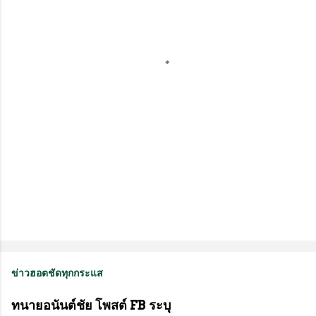
ด
เ
ห็
น
ข่าวฮอตชัดทุกกระแส
ทนายอนันต์ชัย โพสต์ FB ระบุ