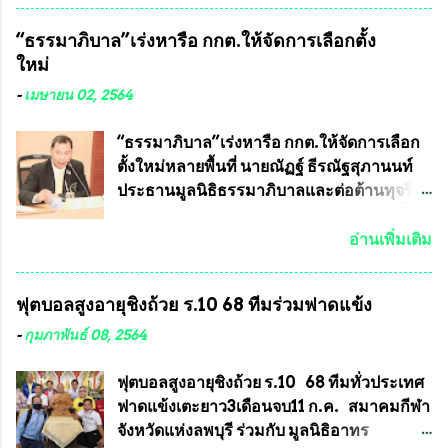
ประโยชน์อื่นอีกมากมาย อันจะเป็นประโยชน์
หลวงพ่อคูณ และพระเครื่องหลวงปู่หมุน แต่
“ธรรมาภิบาล”เร่งหารือ กกต.ให้จัดการเลือกตั้ง
กับประเทศชาติอย่างยิ่ง ผมจะดีใจและภูมิใจ
พระเครื่องหลวงพ่อคูณ มีเพียงบางรุ่นเท่านั้นที่
ใหม่
มากหากหน้ากากป้องกันสารพิษทางทหารนี้
อยู่ในรายการประกวด เนื่องจากพระเครื่อง
ได้รับการผลิตในประเทศลดการนำเข้าโดยเด็ด
หลวงพ่อคูณ มีการจัดสร้างไว้มากมายหลาย
-
เมษายน 02, 2564
ขาด และสามารถผลิตจำหน่ายส่งออกต่าง
ร้อยรุ่น ... แต่ถ้าในอนาคต หากทางสมาคมฯ มี
ประเทศได้ โดยทีมทนายความและทีม
การบรรจุพระเครื่องหลวงพ่อพัฒน์ ให้มีการ
“ธรรมาภิบาล”เร่งหารือ กกต.ให้จัดการเลือก
งา...
ประกวดแบบถาวรบ้าง ก็คงจะมีการคัดเลือก
ตั้งใหม่หลายพื้นที่ นายณัฏฐ์ ธีรณัฐสุภานนท์
เพียงบางรุ่นเช่นกัน เนื่องจากพระเครื่องหลวง
ประธานมูลนิธิธรรมาภิบาลและต่อต้านทุจริต
พ่อพัฒน์ ก็มีการจัดสร้างไว้หลายร้อยรุ่นเช่น
ได้รับเรื่องร้องเรียนภายหลังจากการเลือกตั้ง
เดียวกับพระเครื่องหลวงพ่อคูณ ซึ่งท่านนายก
สมาชิกสภาเทศบาลทั่วประเทศเมื่อวันที่ 28
อ่านเพิ่มเติม
สมาคมฯ ท่านได้เคยประกาศย้ำทุกครั้งว่า พระ
มีนาคม 2564 ที่ผ่านมาพบว่าหลายพื้นที่เขต
ใหม่ที่จะนำเข้ารายการประกวดต้องมี
การเลือกตั้งมีประชาชนร้องเรียนการกระ
ฟุตบอลสูงอายุชิงถ้วย ร.10 68 ทีมร่วมฟาดแข้ง
คุณสมบัติชัดเจนดังนี้ 1.)พระทุกองค์จะต้อง
ทำความผิดกฎหมายการเลือกตั้ง นายณัฏฐ์ ธีร
ตอกโค๊ตและรันหมายเลข (พร้อมทั้งมีการทำ
ณัฐสุภานนท์ เปิดเผยว่า “ยกตัวอย่างในเขต
-
กุมภาพันธ์ 08, 2564
ลายบล๊อก โค๊ด หมายเลข) 2.)ต้องมีการ
พื้นที่เทศบาลนครเชียงใหม่ คณะกรรมการ
ประกาศจำนวนการจัดสร้างให้ชัดเจน ว่าสร้าง
การเลือกตั้งต้องแสวงหาข้อเท็จจริงและดำเนิน
ฟุตบอลสูงอายุชิงถ้วย ร.10 68 ทีมทั่วประเทศ
จำนวนเท่าไหร่ (เพื่อป้องกันการปั๊มเสริมใน
การจัดให้มีการเลือกตั้งใหม่ เพราะมีการร้อง
ฟาดแข้งเตะยาว3เดือนจบ11 ก.ค. สมาคมกีฬา
ภายหลัง) 3.)มีวัตถุประสงค์ที...
เรียนการกระทำความผิดกฎหมายการเลือกตั้ง
จังหวัดแห่งลพบุรี ร่วมกับ มูลนิธิอาทร