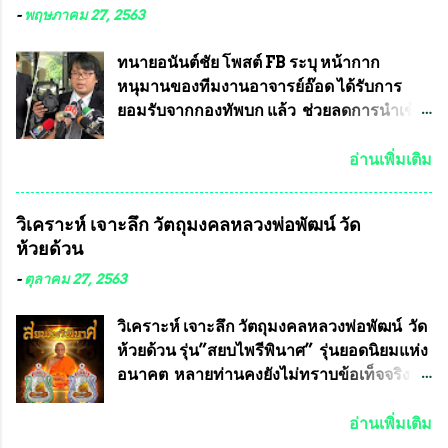
-
พฤษภาคม 27, 2563
ทนายอนันต์ชัย โพสต์ FB ระบุ หน้ากาก
หนุมานของทีมงานอาจารย์อ๊อด ได้รับการ
ยอมรับจากกองทัพบก แล้ว ช่วยลดการนำเข้า
ได้ปีละ 600 ล้านบาท นายอนันต์ชัย ไชย
เดช ทนายความชื่อดัง ได้โพสต์ข้อความใน
อ่านเพิ่มเติม
Facebook ส่วนตัว ชี้แจงถึงความคืบหน้าคดี
ที่ได้ร่วมต่อสู้ กับรศ.ดร.วีรชัย พุทธวงศ์ หรือ
วิเคราะห์ เจาะลึก วัตถุมงคลหลวงพ่อพัฒน์ วัด
อาจารย์อ๊อด อาจารย์ประจำภาควิชาเคมี
ห้วยด้วน
คณะศิลปศาสตร์และวิทยาศาสตร์
มหาวิทยาลัยเกษตรศาสตร์ และทีมงานนักวิจัย
-
ตุลาคม 27, 2563
ที่ร่วมกันคิดค้น หน้ากากป้องกันสารพิษทาง
ทหาร ( หน้ากากหนุมาน ) ซึ่งทีมงานนักวิจัย
วิเคราะห์ เจาะลึก วัตถุมงคลหลวงพ่อพัฒน์ วัด
ของอาจารย์อ๊อด เล็งเห็นว่า หน้ากากป้องกัน
ห้วยด้วน รุ่น”สยบไพรีพินาศ” รุ่นยอดนิยมแห่ง
สารพิษทางทหาร ถ้าสามารถผลิตได้ใน
อนาคต หลายท่านคงยังไม่ทราบข้อเท็จจริงว่า
ประเทศไทย จะทำให้เรามีหน้ากากป้องกันสาร
พระเครื่องของเกจิอาจารย์ที่ทางสมาคมผู้นิยม
พิษทางทหารไม่ต้องนำเข้า ไม่ต้องเปลืองงบ
พระเครื่องพระบูชาไทย บรรจุให้มีในรายการ
อ่านเพิ่มเติม
ประมาณหลายร้อยล้านบาทต่อปี และยังใช้
ประกวด”แบบถาวร” ล่าสุดก็คือพระเครื่อง