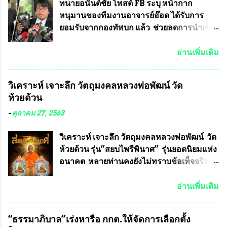
ทนายอนันต์ชัย โพสต์ FB ระบุ หน้ากาก
หนุมานของทีมงานอาจารย์อ๊อด ได้รับการ
ยอมรับจากกองทัพบก แล้ว ช่วยลดการนำเข้า
ได้ปีละ 600 ล้านบาท นายอนันต์ชัย ไชย
เดช ทนายความชื่อดัง ได้โพสต์ข้อความใน
อ่านเพิ่มเติม
Facebook ส่วนตัว ชี้แจงถึงความคืบหน้าคดี
ที่ได้ร่วมต่อสู้ กับรศ.ดร.วีรชัย พุทธวงศ์ หรือ
วิเคราะห์ เจาะลึก วัตถุมงคลหลวงพ่อพัฒน์ วัด
อาจารย์อ๊อด อาจารย์ประจำภาควิชาเคมี
ห้วยด้วน
คณะศิลปศาสตร์และวิทยาศาสตร์
มหาวิทยาลัยเกษตรศาสตร์ และทีมงานนักวิจัย
-
ตุลาคม 27, 2563
ที่ร่วมกันคิดค้น หน้ากากป้องกันสารพิษทาง
ทหาร ( หน้ากากหนุมาน ) ซึ่งทีมงานนักวิจัย
วิเคราะห์ เจาะลึก วัตถุมงคลหลวงพ่อพัฒน์ วัด
ของอาจารย์อ๊อด เล็งเห็นว่า หน้ากากป้องกัน
ห้วยด้วน รุ่น”สยบไพรีพินาศ” รุ่นยอดนิยมแห่ง
สารพิษทางทหาร ถ้าสามารถผลิตได้ใน
อนาคต หลายท่านคงยังไม่ทราบข้อเท็จจริงว่า
ประเทศไทย จะทำให้เรามีหน้ากากป้องกันสาร
พระเครื่องของเกจิอาจารย์ที่ทางสมาคมผู้นิยม
พิษทางทหารไม่ต้องนำเข้า ไม่ต้องเปลืองงบ
พระเครื่องพระบูชาไทย บรรจุให้มีในรายการ
อ่านเพิ่มเติม
ประมาณหลายร้อยล้านบาทต่อปี และยังใช้
ประกวด”แบบถาวร” ล่าสุดก็คือพระเครื่อง
ประโยชน์อื่นอีกมากมาย อันจะเป็นประโยชน์
หลวงพ่อคูณ และพระเครื่องหลวงปู่หมุน แต่
“ธรรมาภิบาล”เร่งหารือ กกต.ให้จัดการเลือกตั้ง
กับประเทศชาติอย่างยิ่ง ผมจะดีใจและภูมิใจ
พระเครื่องหลวงพ่อคูณ มีเพียงบางรุ่นเท่านั้นที่