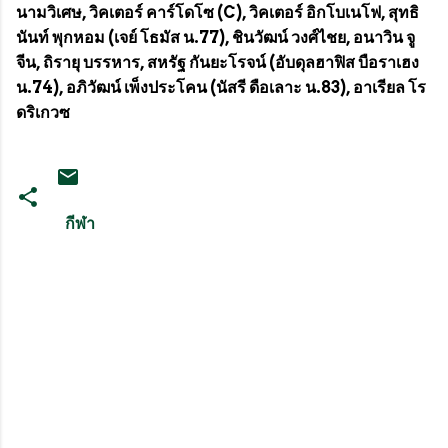
นามวิเศษ, วิคเตอร์ คาร์โดโซ (C), วิคเตอร์ อิกโบเนโฟ, สุทธิ
นันท์ พุกหอม (เจย์ โธมัส น.77), ชินวัฒน์ วงศ์ไชย, อนาวิน จู
จีน, ถิรายุ บรรหาร, สหรัฐ กันยะโรจน์ (อับดุลฮาฟิส บือราเฮง
น.74), อภิวัฒน์ เพ็งประโคน (นัสรี ดือเลาะ น.83), อาเรียล โร
ดริเกวซ
กีฬา
ค
ว
า
ม
คิ
ด
เ