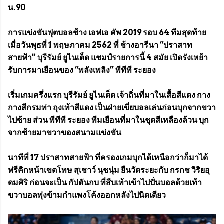
น.90
การแข่งขันฟุตบอลช้าง เอฟเอ คัพ 2019 รอบ 64 ทีมสุดท้าย
เมื่อวันพุธที่ 1 พฤษภาคม 2562 ที่ ช้างอารีนา “ปราสาท
สายฟ้า” บุรีรัมย์ ยูไนเต็ด แชมป์รายการนี้ 4 สมัย เปิดรังเหย้า
รับการมาเยือนของ “พลังเพลิง” พีทีที ระยอง
เริ่มเกมครึ่งแรก บุรีรัมย์ ยูไนเต็ด เจ้าถิ่นที่มาในเสื้อสีแดง กาง
กางสีกรมท่า ถุงเท้าสีแดง เป็นฝ่ายเขี่ยบอลเล่นก่อนบุกจากขวา
ไปซ้าย ส่วน พีทีที ระยอง ทีมเยือนที่มาในชุดสีเหลืองล้วน บุก
จากซ้ายมาขวาของสนามแข่งขัน
นาทีที่ 17 ปราสาทสายฟ้า ที่ครองเกมบุกได้เหนือกว่าก็มาได้
ฟรีคิกหน้าเขตโทษ สุเชาว์ นุชนุ่ม ยืนวัดระยะกับ กรกช วิริยอุ
ดมศิริ ก่อนจะเป็น กัปตันกบ ที่สืบเท้าเข้าไปปั่นบอลด้วยเท้า
ขวาบอลพุ่งข้ามกำแพงโค้งออกหลังไปนิดเดียว