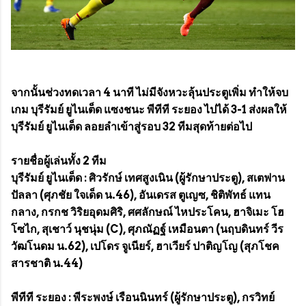
จากนั้นช่วงทดเวลา 4 นาที ไม่มีจังหวะลุ้นประตูเพิ่ม ทำให้จบ
เกม บุรีรัมย์ ยูไนเต็ด แซงชนะ พีทีที ระยอง ไปได้ 3-1 ส่งผลให้
บุรีรัมย์ ยูไนเต็ด ลอยลำเข้าสู่รอบ 32 ทีมสุดท้ายต่อไป
รายชื่อผู้เล่นทั้ง 2 ทีม
บุรีรัมย์ ยูไนเต็ด : ศิวรักษ์ เทศสูงเนิน (ผู้รักษาประตู), สเตฟาน
ปัลลา (ศุภชัย ใจเด็ด น.46), อันเดรส ตูเญซ, ชิติพัทธ์ แทน
กลาง, กรกช วิริยอุดมศิริ, ศศลักษณ์ ไหประโคน, ฮาจิเมะ โฮ
โซไก, สุเชาว์ นุชนุ่ม (C), ศุภณัฏฐ์ เหมือนตา (นฤบดินทร์ วีร
วัฒโนดม น.62), เปโดร จูเนียร์, ฮาเวียร์ ปาติญโญ (สุภโชค
สารชาติ น.44)
พีทีที ระยอง : พีระพงษ์ เรือนนินทร์ (ผู้รักษาประตู), กรวิทย์