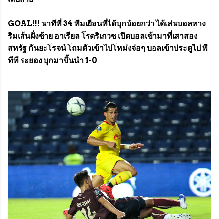
GOAL!!! นาทีที่ 34 ทีมเยือนที่ได้บุกน้อยกว่า ได้เล่นบอลทาง
ริมเส้นฝั่งซ้าย อาเรียล โรดริเกวซ เปิดบอลเข้ามาที่เสาสอง
สหรัฐ กันยะโรจน์ โถมตัวเข้าไปโหม่งจ่อๆ บอลเข้าประตูไป พี
ทีที ระยอง บุกมาขึ้นนำ 1-0