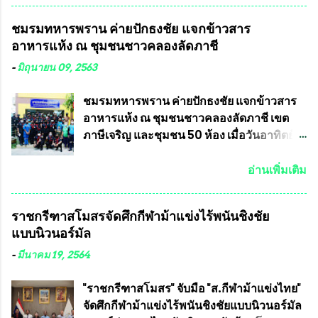
คำวินิจฉัยออกมา โดยเชื่อว่าคณะกรรมการ
ในเดือน เมษายน ถึงเดือน กรกฏาคม2564
ชมรมทหารพราน ค่ายปักธงชัย แจกข้าวสาร
การเลือกตั้งจะดำเนินการจัดให้มีการเลือกตั้ง
อดีตนักเตะทีมชาติอนุญาตให้ลงแข่งขันได้ ทีม
อาหารแห้ง ณ​ ชุมชนชาวคลองลัดภาชี
ใหม่อีกครั้ง ประธานมูลนิธิธรรมาภิบาลและ
แชมป์ได้รับ 150,000 บาท พร้อมได้สิทธิ์ไป
ต่อต้านทุจริต กล่าวต่ออีกว่า “นครเชียงใหม่
ทัวร์ต่างประเทศอีกด้วย ที่ห้องประชุม โรงทาน
-
มิถุนายน 09, 2563
เป็นเขตพื้นที่เศรษฐกิจอันสำคัญของภาคเหนือ
ครัวการบินกรุงเทพ วัดพระบาทน้ำพุ จังหวัด
ต้องส่งเสริมให้ผู้นำในระดับต่างๆมีหลักธร
ลพบุรี ท่านเจ้าคุณ พระราชวิสุทธิ ประชานาถ
ชมรมทหารพราน ค่ายปักธงชัย แจกข้าวสาร
รมาภิบาลในการบริหารราชการแผ่นดิน คณะ
(หลวงพ่อ อลงกต ) ในฐานะประธานมูลนิธิ
อาหารแห้ง ณ​ ชุมชนชาวคลองลัดภาชี เขต
กรรมการการเลือกตั้งถือเป็นองค์กรอิสระตาม
ประชานาถ และ ประธานอำนวยการจัดการ
ภาษีเจริญ และชุมชน 50 ห้อง เมื่อวันอาทิตย์ที่
รัฐธรรมนูญที่ต้องใ...
แข่งขันฟุตบอลสูงอายุชิงแชมป์ประเทศไทย ชิง
7 มิถุนายน 2563 ชมรมทหารพราน ค่าย
ถ้วยพระราชทาน สมเด็จพระเจ้าอยู่หัว มหา
ปักธงชัย กรุงเทพมหานครโดย พันเอกสมศักดิ์
อ่านเพิ่มเติม
วชิราลงกรณ บดินทรเทพยวรางกูร (รัชกาลที่
เจริญชีพชัยประธานและ ที่ปรึกษากิตติมศักดิ์
10 ) พร้อมด้วย ดร.สุจินต์ สว่างศรี รองประธาน
ชมรมทหารพราน ค่ายปักธงชัย
ราชกรีฑาสโมสรจัดศึกกีฬาม้าแข่งไร้พนันชิงชัย
อำนวยการจัดการแข่งขัน และ นายวีรยุทธ
กรุงเทพมหานคร ได้เป็นประธาน แจก
แบบนิวนอร์มัล
สวัสดี ประธานคณะกรรมการจัดการแข่งขัน
ข้าวสาร อาหารแห้ง ให้กับพี่น้องชุมชนชาว
และคณะทำงาน ได้ร่วมกันประชุมหารือ
คลองลัดภาชี เขตภาษีเจริญ และชุมชน 50
-
มีนาคม 19, 2564
เตรียมความพร้อมจัดการแข่งขันฟุตบอลสูง
ห้อง โดยมี อส.ทพ จำนวน43นาย เสธอิฐและ
อายุ ชิงแชมป์ประเทศไทย ครั้งที่ 1 ประจำปี
ทีมงาน ต้องขออภัย ที่ไม่ได้เอ่ยชื่อเต็มสังกัด
"ราชกรีฑาสโมสร" จับมือ "ส.กีฬาม้าแข่งไทย"
2564 กำหนดแข่งขันระหว่างวันที่ 24
เพราะท่านขอสงวนเอาไว้ พันอากาศเอก ทอง
จัดศึกกีฬาม้าแข่งไร้พนันชิงชัยแบบนิวนอร์มัล