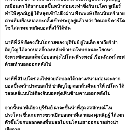
เหมือนตา ได้ลากบอลขึ้นหน้าก่อนจะทำชิ่งกับ เปโดร จูเนียร์
ทำให้ ศุภณัฏฐ์ ได้หลุดเข้าไปยิงผ่าน พีระพงษ์ เรือนนินทร์ นาย
ด่านทีมเยือนบอลจะกลิ้งเข้าประตูอยู่แล้ว ทว่า วิคเตอร์ คาร์โด
โซ ไล่ตามมาสกัดบอลทิ้งไว้ได้ทัน
นาทีที่ 29 ยังคงเป็นโอกาสของ บุรีรัมย์ ยูไนเต็ด ฮาเวียร์ ปา
ติญโญ ได้ลากบอลจี้กองหลังเข้าเขตโทษก่อนจะโยกหา
จังหวะซัดบอลเต็มข้อบอลพุ่งไปโดน พีระพงษ์ เรือนนินทร์ เซฟ
ด้วยเท้าบอลออกหลังไป
นาทีที่ 31 เปโดร ลงไปช่วยตัดบอลได้กลางสนามก่อนจะลาก
บอลขึ้นหน้าปาดบอลให้ ปาติญโญ ตอกส้นคืนมาให้ เปโดร ได้
วอลเลย์แบบไม่ต้องจับบอลพุ่งเหินข้ามคานออกหลังไป
จากนั้นนาทีเดียว บุรีรัมย์ น่าจะขึ้นนำที่สุด ศศลักษณ์ ไห
ประโคน ขึ้นเกมทางขวาเปิดบอลมาที่เสาสอง ศุภณัฏฐ์ ได้เทก
ตัวขึ้นโขกบอลกดลงพิ้นบอลไปชนโคนเสาออกมาอย่างน่า
เสียดาย