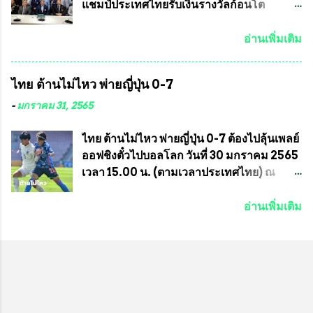
เมษายน จนถึงว...
อินทร์ พรหมสุวรรณ ท่านรองกัมปนาท ผู้ร่วม
แชมป์ประเทศไทยรับเงินรางวัลก้อนโต
ประสานงาน ไม่สามารถเข้าร่วมกิจกรรมใน
แน่นอน เมื่อวันที่ 19 มี.ค.ที่ผ่านมา "เสธ.น้อย"
ครั้งนี้ได้ เนื่องจาก ติดธุระเร่งด่วน จึงได้มอบ
พล.อ.วิชญ เทพหัสดิน ณ อยุธยา นายกสมาคม
อ่านเพิ่มเติม
หมายหน้าที่ ให้กับ รองวิเชียร ทรงมณี ดูแล
กีฬาม้าแข่งไทย เป็นประธานการประชุมการ
ความสงบเรียบร้อย นางฉวีวรรณ ตระกูลธรรม
จัดการแข่งขันร่วมกัน ระหว่างสมาคม
ไทย ต้านไม่ไหว พ่ายญี่ปุ่น 0-7
ประธานชุมชน คลองลัดภาชีเขตภาษีเจริญ
ราชกรีฑาสโมสร กับ สมาคมกีฬาม้าแข่งไทย
สท.ทพ. สมนึก ปัทมาลัยที่ปรึกษา และการแจก
ที่ห้องประชุมมูลนิธิโอลิมปิคไทย (บ้าน
-
มกราคม 31, 2565
ข้าวสารอาหารแห้งในคราวครั้งนี้ก็ได้รับ
อัมพวัน) เทเวศร์ โดยมี นายอำนวย รุ่งศุภกฤตา
ความ ร้องขอจากประธานชุมชนคลองลัดภาชี
นนท์ ประธานคณะกรรมการอำนวยการแข่ง
ไทย ต้านไม่ไหว พ่ายญี่ปุ่น 0-7 ต้องไปลุ้นเพลย์
เขตภาษีเจริญ !!พี่น้องชุมชนได้รับความเดือด
ม้า พร้อมด้วย นายเต็มสุข สุวรรณศร
ออฟชิงตั๋วไปบอลโลก วันที่ 30 มกราคม 2565
ร้อนจากพิษโรค covid-19 ทำให้การอยู่การ
กรรมการอำนวยการแข่งม้า และรักษาการผู้
เวลา 15.00 น. (ตามเวลาประเทศไทย) ณ
กินได้รับความเ...
จัดการฝ่ายแข่งม้า สมาคมราชกรีฑาสโมสร
สนาม ดีวาน พาทิล สเตเดียม นคร มุมไบ การ
และคณะกรรมการจากทั้งสองฝ่าย เข้าร่วม
แข่งขันฟุตบอลหญิงชิงแชมป์เอเชีย 2022 รอบ
อ่านเพิ่มเติม
ประชุมอย่างพร้อมเพรียง สรุปประเด็นสำคัญ
8 ทีมสุดท้าย ญี่ปุ่น แชมป์กลุ่ม ซี พบกับ ไทย
ของการประชุมดังนี้ ที่ประชุมกำหนดจัดการ
อันดับ 3 จาก กลุ่มบี เกมนี้ ญี่ปุ่นนำทีมมาโดย
แข่งขันกีฬาม้าแข่งชิงแชมป์ประเทศไทย
ซากิ คูมางาอิ กัปตันทีม พร้อมด้วย กองหน้า
ประจำปี 2564 ซึ่งเป็นครั้งแรกของการชิง
อย่าง มานา อิวาบูชิ และ มินา ทานากะ ด้าน
แชมป์ประเทศไทย และเป็นครั้งที่ 2 ของการ
ไทยเกมนี้ ต้องใช้ นัตซึโกะ โทโดโรกิ คุมทีม
แข่งม้ากีฬาที่ไม่เกี่ยวข้องกับการพนัน กำหนด
พร้อมมี สุชาวดี นิลธำรงค์ เป็นกองหน้าคู่กับ