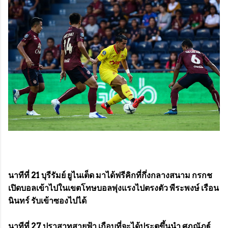
นาทีที่ 21 บุรีรัมย์ ยูไนเต็ด มาได้ฟรีคิกที่กึ่งกลางสนาม กรกช
เปิดบอลเข้าไปในเขตโทษบอลพุ่งแรงไปตรงตัว พีระพงษ์ เรือน
นินทร์ รับเข้าซองไปได้
นาทีที่ 27 ปราสาทสายฟ้า เกือบที่จะได้ประตูขึ้นนำ ศุภณัฏฐ์