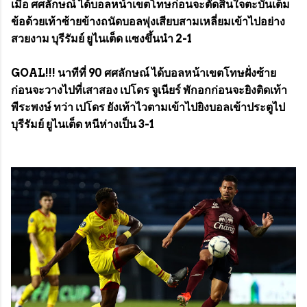
เมื่อ ศศลักษณ์ ได้บอลหน้าเขตโทษก่อนจะตัดสินใจตะบันเต็ม
ข้อด้วยเท้าซ้ายข้างถนัดบอลพุ่งเสียบสามเหลี่ยมเข้าไปอย่าง
สวยงาม บุรีรัมย์ ยูไนเต็ด แซงขึ้นนำ 2-1
GOAL!!! นาทีที่ 90 ศศลักษณ์ ได้บอลหน้าเขตโทษฝั่งซ้าย
ก่อนจะวางไปที่เสาสอง เปโดร จูเนียร์ พักอกก่อนจะยิงติดเท้า
พีระพงษ์ ทว่า เปโดร ยังเท้าไวตามเข้าไปยิงบอลเข้าประตูไป
บุรีรัมย์ ยูไนเต็ด หนีห่างเป็น 3-1