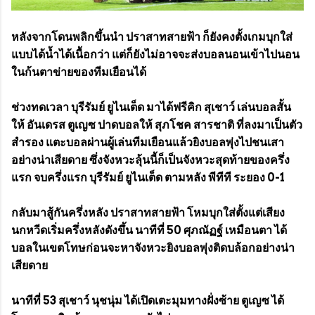
หลังจากโดนพลิกขึ้นนำ ปราสาทสายฟ้า ก็ยังคงตั้งเกมบุกใส่
แบบได้น้ำได้เนื้อกว่า แต่ก็ยังไม่อาจจะส่งบอลนอนเข้าไปนอน
ในก้นตาข่ายของทีมเยือนได้
ช่วงทดเวลา บุรีรัมย์ ยูไนเต็ด มาได้ฟรีคิก สุเชาว์ เล่นบอลสั้น
ให้ อันเดรส ตูเญซ ปาดบอลให้ สุภโชค สารชาติ ที่ลงมาเป็นตัว
สำรอง แตะบอลผ่านผู้เล่นทีมเยือนแล้วยิงบอลพุ่งไปชนเสา
อย่างน่าเสียดาย ซึ่งจังหวะลุ้นนี้ก็เป็นจังหวะสุดท้ายของครึ่ง
แรก จบครึ่งแรก บุรีรัมย์ ยูไนเต็ด ตามหลัง พีทีที ระยอง 0-1
กลับมาสู้กันครึ่งหลัง ปราสาทสายฟ้า โหมบุกใส่ตั้งแต่เสียง
นกหวีดเริ่มครึ่งหลังดังขึ้น นาทีที่ 50 ศุภณัฏฐ์ เหมือนตา ได้
บอลในเขตโทษก่อนจะหาจังหวะยิงบอลพุ่งติดบล้อกอย่างน่า
เสียดาย
นาทีที่ 53 สุเชาว์ นุชนุ่ม ได้เปิดเตะมุมทางฝั่งซ้าย ตูเญซ ได้