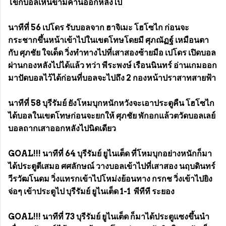
โขกบอลเหินข้ามคานออกหลังไป
นาทีที่ 56 เปโดร รับบอลจาก ฮาจิเมะ โฮโซไก ก่อนจะ
กระชากขึ้นหน้าเข้าไปในเขตโทษโดยมี ศุภณัฏฐ์ เหมือนตา
กับ ศุภชัย ใจเด็ด วิ่งทำทางไปที่เสาสองซ้ายมือ เปโดร เปิดบอล
ผ่านกองหลังไปได้แล้ว ทว่า พีระพงษ์ เรือนนินทร์ อ่านเกมออก
มาปัดบอลไว้ได้ก่อนที่บอลจะไปถึง 2 กองหน้าปราสาทสายฟ้า
นาทีที่ 58 บุรีรัมย์ ยังโหมบุกหนักหวังจะเอาประตูคืน โฮโซไก
ได้บอลในเขตโทษก่อนจะยกให้ ศุภชัย พักอกแล้วตวัดบอลเลย์
บอลถากเสาออกหลังไปนิดเดียว
GOAL!!! นาทีที่ 64 บุรีรัมย์ ยูไนเต็ด ที่โหมบุกอย่างหนักก็มา
ได้ประตูตีเสมอ ศศลักษณ์ วางบอลเข้าไปที่เสาสอง นฤบดินทร์
วีรวัฒโนดม วิ่งแทรกเข้าไปโหม่งย้อนทาง กรกช วิ่งเข้าไปยิง
จ่อๆ เข้าประตูไป บุรีรัมย์ ยูไนเต็ด 1-1 พีทีที ระยอง
GOAL!!! นาทีที่ 73 บุรีรัมย์ ยูไนเต็ด ก็มาได้ประตูแซงขึ้นนำ