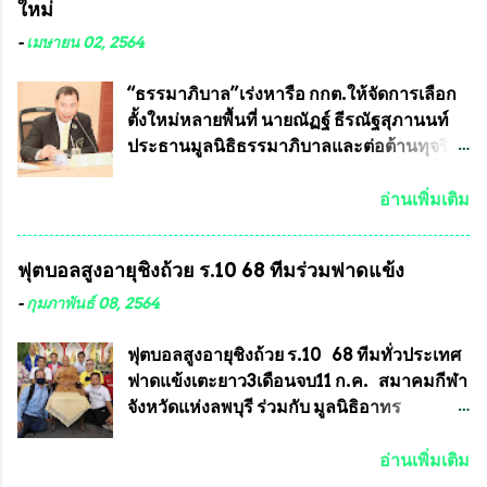
ใหม่
มากหากหน้ากากป้องกันสารพิษทางทหารนี้
อยู่ในรายการประกวด เนื่องจากพระเครื่อง
ได้รับการผลิตในประเทศลดการนำเข้าโดยเด็ด
หลวงพ่อคูณ มีการจัดสร้างไว้มากมายหลาย
-
เมษายน 02, 2564
ขาด และสามารถผลิตจำหน่ายส่งออกต่าง
ร้อยรุ่น ... แต่ถ้าในอนาคต หากทางสมาคมฯ มี
ประเทศได้ โดยทีมทนายความและทีม
การบรรจุพระเครื่องหลวงพ่อพัฒน์ ให้มีการ
“ธรรมาภิบาล”เร่งหารือ กกต.ให้จัดการเลือก
งา...
ประกวดแบบถาวรบ้าง ก็คงจะมีการคัดเลือก
ตั้งใหม่หลายพื้นที่ นายณัฏฐ์ ธีรณัฐสุภานนท์
เพียงบางรุ่นเช่นกัน เนื่องจากพระเครื่องหลวง
ประธานมูลนิธิธรรมาภิบาลและต่อต้านทุจริต
พ่อพัฒน์ ก็มีการจัดสร้างไว้หลายร้อยรุ่นเช่น
ได้รับเรื่องร้องเรียนภายหลังจากการเลือกตั้ง
เดียวกับพระเครื่องหลวงพ่อคูณ ซึ่งท่านนายก
สมาชิกสภาเทศบาลทั่วประเทศเมื่อวันที่ 28
อ่านเพิ่มเติม
สมาคมฯ ท่านได้เคยประกาศย้ำทุกครั้งว่า พระ
มีนาคม 2564 ที่ผ่านมาพบว่าหลายพื้นที่เขต
ใหม่ที่จะนำเข้ารายการประกวดต้องมี
การเลือกตั้งมีประชาชนร้องเรียนการกระ
ฟุตบอลสูงอายุชิงถ้วย ร.10 68 ทีมร่วมฟาดแข้ง
คุณสมบัติชัดเจนดังนี้ 1.)พระทุกองค์จะต้อง
ทำความผิดกฎหมายการเลือกตั้ง นายณัฏฐ์ ธีร
ตอกโค๊ตและรันหมายเลข (พร้อมทั้งมีการทำ
ณัฐสุภานนท์ เปิดเผยว่า “ยกตัวอย่างในเขต
-
กุมภาพันธ์ 08, 2564
ลายบล๊อก โค๊ด หมายเลข) 2.)ต้องมีการ
พื้นที่เทศบาลนครเชียงใหม่ คณะกรรมการ
ประกาศจำนวนการจัดสร้างให้ชัดเจน ว่าสร้าง
การเลือกตั้งต้องแสวงหาข้อเท็จจริงและดำเนิน
ฟุตบอลสูงอายุชิงถ้วย ร.10 68 ทีมทั่วประเทศ
จำนวนเท่าไหร่ (เพื่อป้องกันการปั๊มเสริมใน
การจัดให้มีการเลือกตั้งใหม่ เพราะมีการร้อง
ฟาดแข้งเตะยาว3เดือนจบ11 ก.ค. สมาคมกีฬา
ภายหลัง) 3.)มีวัตถุประสงค์ที...
เรียนการกระทำความผิดกฎหมายการเลือกตั้ง
จังหวัดแห่งลพบุรี ร่วมกับ มูลนิธิอาทร
เข้ามาเป็นจำนวนมาก โดยจะเข้าหารือกับ
ประชานาถ และ ใจฟ้า อะคาเดมี่ จัดการ
เลขาธิการคณะกรรมการการเลือกตั้ง เพื่อให้
แข่งขันฟุตบอลสูงอายุชิงแชมป์ประเทศไทย ชิง
อ่านเพิ่มเติม
ตั้งคณะกรรมการแสวงหาข้อเท็จจริง เร่งให้มี
ถ้วยพระราชทาน รัชกาลที่ 10 กำหนดแข่งขัน