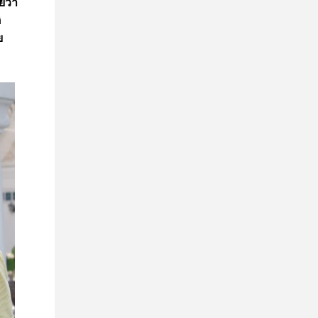
ยว่า
ิ
ย