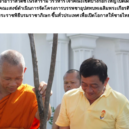
 เจ้าอาวาสวัดชิโนรสาราม วรวิหาร เจ้าคณะเขตบางกอกใหญ่ เปิดเผ
ณะสงฆ์ดำเนินการจัดโครงการบรรพชาอุปสทบทเฉลิมพระเกียรต
ราชพิธีบรมราชาภิเษก ขึ้นทั่วประเทศ เพื่อเปิดโอกาสให้ชายไท