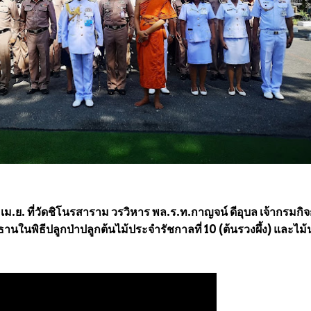
29 เม.ย. ที่วัดชิโนรสาราม วรวิหาร พล.ร.ท.กาญจน์ ดีอุบล เจ้ากรมกิ
านในพิธีปลูกป่าปลูกต้นไม้ประจำรัชกาลที่ 10 (ต้นรวงผึ้ง) และไม