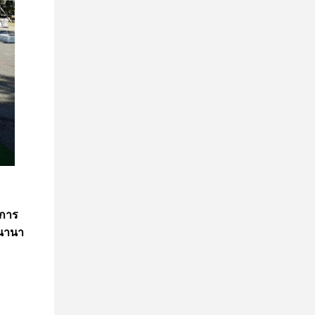
จการ
้นานา