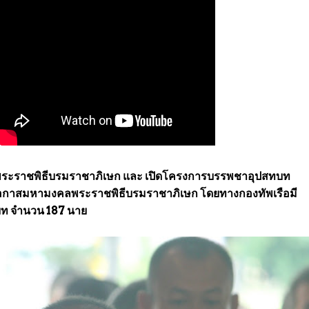
ระราชพิธีบรมราชาภิเษก และ เปิดโครงการบรรพชาอุปสทบท
ในโอกาสมหามงคลพระราชพิธีบรมราชาภิเษก โดยทางกองทัพเรือมี
บท จำนวน 187 นาย