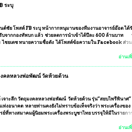
B ระบุ
นต์ชัย โพสต์ FB ระบุ หน้ากากหนุมานของทีมงานอาจารย์อ๊อด ได้ร
ับจากกองทัพบก แล้ว ช่วยลดการนำเข้าได้ปีละ 600 ล้านบาท
ัย ไชยเดช ทนายความชื่อดัง ได้โพสต์ข้อความใน Facebook ส่วน
งความคืบหน้าคดีที่ได้ร่วมต่อสู้ กับรศ.ดร.วีรชัย พุทธวงศ์ หรืออาจาร
จารย์ประจำภาควิชาเคมี คณะศิลปศาสตร์และวิทยาศาสตร์
อ่านเพิ
ลัยเกษตรศาสตร์ และทีมงานนักวิจัย ที่ร่วมกันคิดค้น หน้ากากป้อง
งทหาร ( หน้ากากหนุมาน ) ซึ่งทีมงานนักวิจัยของอาจารย์อ๊อด เล็
ุมงคลหลวงพ่อพัฒน์ วัดห้วยด้วน
ากากป้องกันสารพิษทางทหาร ถ้าสามารถผลิตได้ในประเทศไทย จะท
้ากากป้องกันสารพิษทางทหารไม่ต้องนำเข้า ไม่ต้องเปลืองงบประ
ยล้านบาทต่อปี และยังใช้ประโยชน์อื่นอีกมากมาย อันจะเป็นประโย
ทศชาติอย่างยิ่ง ผมจะดีใจและภูมิใจมากหากหน้ากากป้องกันสารพิ
์ เจาะลึก วัตถุมงคลหลวงพ่อพัฒน์ วัดห้วยด้วน รุ่น”สยบไพรีพินาศ” 
ได้รับการผลิตในประเทศลดการนำเข้าโดยเด็ดขาด และสามารถผลิ
แห่งอนาคต หลายท่านคงยังไม่ทราบข้อเท็จจริงว่า พระเครื่องของ
ส่งออกต่างประเทศได้ โดยทีมทนายความและทีมงา...
รย์ที่ทางสมาคมผู้นิยมพระเครื่องพระบูชาไทย บรรจุให้มีในรายกา
แบบถาวร” ล่าสุดก็คือพระเครื่องหลวงพ่อคูณ และพระเครื่องหลวง
พระเครื่องหลวงพ่อคูณ มีเพียงบางรุ่นเท่านั้นที่อยู่ในรายการประก
อ่านเพิ