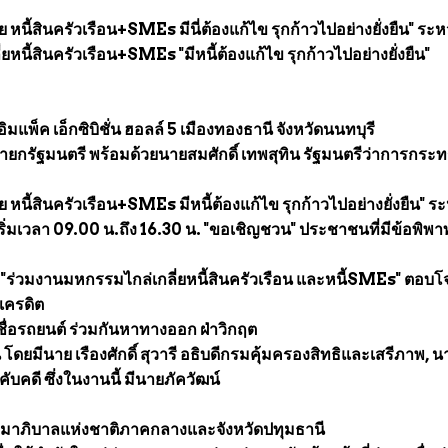
 หนี้สินครัวเรือน+SMEs มีนี่ต้องแก้ไข รุกก้าวไปอย่างยั่งยืน" ระห
่ยหนี้สินครัวเรือน+SMEs "มีหนี้ต้องแก้ไข รุกก้าวไปอย่างยั่งยืน"
ิมแพ็ค เอ็กซิบิชั่น ฮอลล์ 5 เมืองทองธานี จังหวัดนนทบุรี
ยกรัฐมนตรี พร้อมด้วยนายสมศักดิ์ เทพสุทิน รัฐมนตรีว่าการกระ
 หนี้สินครัวเรือน+SMEs มีหนี้ต้องแก้ไข รุกก้าวไปอย่างยั่งยืน" ระ
เริ่มเวลา 09.00 น.ถึง 16.30 น. "ขอเชิญชวน" ประชาชนที่มีข้อพิพ
ร่วมงานมหกรรมไกล่เกลี่ยหนี้สินครัวเรือน และหนี้SMEs" ตอบโ
รเครดิต
เชื่อรถยนต์ ร่วมกันหาทางออก ฝ่าวิกฤต
โดยมีนาย เรืองศักดิ์ สุวารี อธิบดีกรมคุ้มครองสิทธิและเสรีภาพ, น
คับคดี ซึ่งในงานนี้ มีนายภัควัฒน์
มาภิบาลแห่งชาติภาคกลางและจังหวัดปทุมธานี