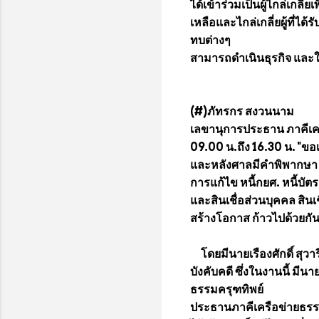
ได้เข้าร่วมเป็นผู้ไกล่เกลี
เหลือและไกล่เกลี่ยผู้ที่ไ
ทบต่างๆ
สามารถดำเนินธุรกิจ และใช้
(#)ภัทรกร สงวนนาม
เลขานุการประธาน ภาคีเคร
09.00 น.ถึง 16.30 น. "ข
และหลังศาลมีคำพิพากษา "
การแก้ไข หนี้กยศ. หนี้บัต
และสินเชื่อส่วนบุคคล สิน
สร้างโอกาส ก้าวไปด้วยกั
โดยมีนายเรืองศักดิ์ สุวาร
บังคับคดี ซึ่งในงานนี้ มีนา
ธรรมครุฑทิพย์
ประธานภาคีเครือข่ายธรร