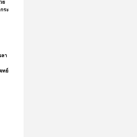
่วย
ผลกระ
วลา
จทย์
ม