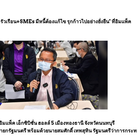
ัวเรือน+SMEs มีหนี้ต้องแก้ไข รุกก้าวไปอย่างยั่งยืน" ที่อิมแพ็ค
ิมแพ็ค เอ็กซิบิชั่น ฮอลล์ 5 เมืองทองธานี จังหวัดนนทบุรี
ยกรัฐมนตรี พร้อมด้วยนายสมศักดิ์ เทพสุทิน รัฐมนตรีว่าการกระ