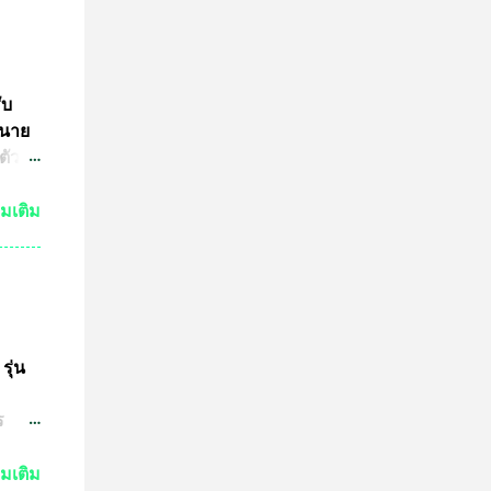
ับ
 นาย
ตัว
ย์
่มเติม
กัน
งเห็น
ำให้
มาณ
ชน์
ษทาง
รุ่น
ต
ร
ปู่
วด
่มเติม