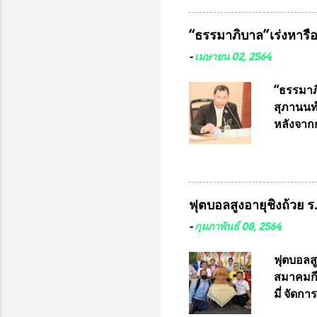
เนื่องจา
ในอนาคต
“ธรรมาภิบาล”เร่งหารือ 
ประกวดแบ
เครื่องห
-
เมษายน 02, 2564
พ่อคูณ ซ
เข้ารายก
“ธรรมาภิ
และรันห
สุภานนท์
ประกาศจำ
หลังจากก
เสริมในภ
ผ่านมาพ
กฎหมายกา
พื้นที่เ
และดำเน
ฟุตบอลสูงอายุชิงถ้วย 
กฎหมายก
กรรมการก
-
กุมภาพันธ์ 08, 2564
วินิจฉัย
เลือกตั้
ฟุตบอลส
“นครเชีย
สมาคมกีฬ
ในระดับ
มี่ จัด
การเลือก
ที่ 10 