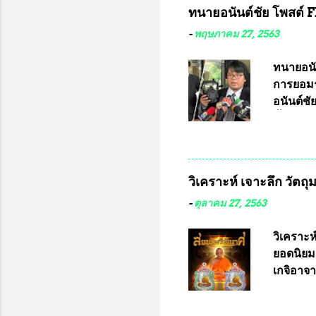
ทนายอนันต์ชัย โพสต์ F
-
พฤษภาคม 27, 2563
ทนายอนั
การยอมร
อนันต์ช
ชี้แจงถึ
อ๊อด อา
มหาวิทยา
สารพิษทา
วิเคราะห์ เจาะลึก วัตถ
ว่า หน้
เรามีหน
-
ตุลาคม 27, 2563
หลายร้อ
กับประเ
วิเคราะห
ทหารนี้
ยอดนิยม
จำหน่าย
เกจิอาจา
ประกวด”
หมุน แต่