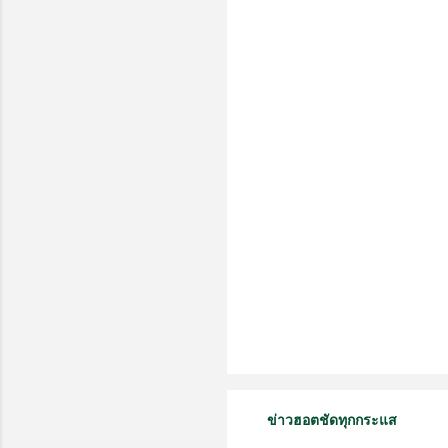
คิ
ด
เ
ห็
น
ข่าวฮอตชัดทุกกระแส