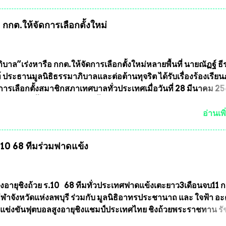
กพระเครื่องหลวงพ่อคูณ มีการจัดสร้างไว้มากมายหลายร้อยรุ่น ... แ
 หากทางสมาคมฯ มีการบรรจุพระเครื่องหลวงพ่อพัฒน์ ให้มีการ
กกต.ให้จัดการเลือกตั้งใหม่
บถาวรบ้าง ก็คงจะมีการคัดเลือกเพียงบางรุ่นเช่นกัน เนื่องจากพ
ลวงพ่อพัฒน์ ก็มีการจัดสร้างไว้หลายร้อยรุ่นเช่นเดียวกับพระเครื่อ
ึ่งท่านนายกสมาคมฯ ท่านได้เคยประกาศย้ำทุกครั้งว่า พระใหม่ที่
ารประกวดต้องมีคุณสมบัติชัดเจนดังนี้ 1.)พระทุกองค์จะต้องตอกโ
บาล”เร่งหารือ กกต.ให้จัดการเลือกตั้งใหม่หลายพื้นที่ นายณัฏฐ์ ธี
มายเลข (พร้อมทั้งมีการทำลายบล๊อก โค๊ด หมายเลข) 2.)ต้องมีกา
 ประธานมูลนิธิธรรมาภิบาลและต่อต้านทุจริต ได้รับเรื่องร้องเรีย
นวนการจัดสร้างให้ชัดเจน ว่าสร้างจำนวนเท่าไหร่ (เพื่อป้องกันก
ารเลือกตั้งสมาชิกสภาเทศบาลทั่วประเทศเมื่อวันที่ 28 มีนาคม 256
ายหลัง) 3.)มีวัตถุประสงค์ที...
บว่าหลายพื้นที่เขตการเลือกตั้งมีประชาชนร้องเรียนการกระทำคว
รเลือกตั้ง นายณัฏฐ์ ธีรณัฐสุภานนท์ เปิดเผยว่า “ยกตัวอย่างในเ
อ่านเพิ
ทศบาลนครเชียงใหม่ คณะกรรมการการเลือกตั้งต้องแสวงหาข้อเท็จจ
ินการจัดให้มีการเลือกตั้งใหม่ เพราะมีการร้องเรียนการกระทำคว
ร.10 68 ทีมร่วมฟาดแข้ง
ารเลือกตั้งเข้ามาเป็นจำนวนมาก โดยจะเข้าหารือกับเลขาธิการ
ารเลือกตั้ง เพื่อให้ตั้งคณะกรรมการแสวงหาข้อเท็จจริง เร่งให้มี
ออกมา โดยเชื่อว่าคณะกรรมการการเลือกตั้งจะดำเนินการจัดให้มี
งใหม่อีกครั้ง ประธานมูลนิธิธรรมาภิบาลและต่อต้านทุจริต กล่าวต่ออ
ูงอายุชิงถ้วย ร.10 68 ทีมทั่วประเทศฟาดแข้งเตะยาว3เดือนจบ11 
งใหม่เป็นเขตพื้นที่เศรษฐกิจอันสำคัญของภาคเหนือ ต้องส่งเสริมให้
าจังหวัดแห่งลพบุรี ร่วมกับ มูลนิธิอาทรประชานาถ และ ใจฟ้า อ
ต่างๆมีหลักธรรมาภิบาลในการบริหารราชการแผ่นดิน คณะกรรม
การแข่งขันฟุตบอลสูงอายุชิงแชมป์ประเทศไทย ชิงถ้วยพระราชทาน ร
ตั้งถือเป็นองค์กรอิสระตามรัฐธรรมนูญที่ต้องใ...
กำหนดแข่งขันในเดือน เมษายน ถึงเดือน กรกฏาคม2564 อดีตนักเตะ