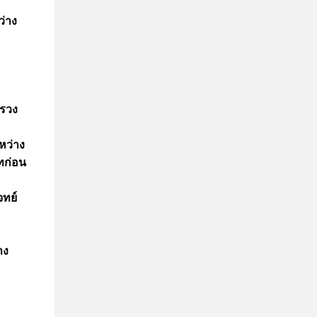
ว่าง
ทรวง
หว่าง
าทก่อน
จทย์
าง