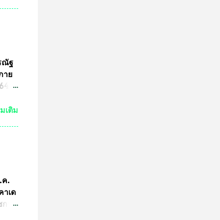
ต่ถ้า
ระ
งหลวง
จะนำ
ค๊ต
รณัฐ
ร
นภาย
ารปั๊ม
4 ที่
ามผิด
ขต
่มเติม
ริง
ามผิด
คณะ
คำ
การ
ีกว่า
ก.ค.
ผู้นำ
ะคาเด
การ
ัชกาล
ทีม