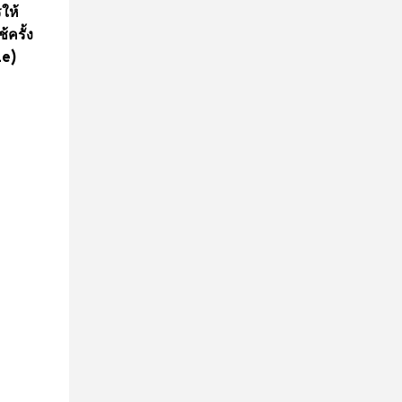
ให้
้ครั้ง
le)