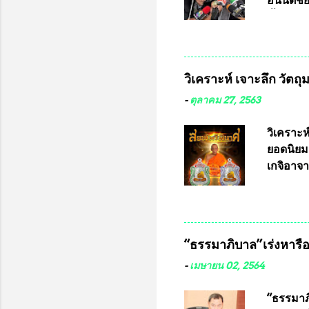
อนันต์ช
ชี้แจงถึ
อ๊อด อา
มหาวิทยา
สารพิษทา
วิเคราะห์ เจาะลึก วัตถ
ว่า หน้
เรามีหน
-
ตุลาคม 27, 2563
หลายร้อ
กับประเ
วิเคราะห
ทหารนี้
ยอดนิยม
จำหน่าย
เกจิอาจา
ประกวด”
หมุน แต่
เนื่องจา
ในอนาคต
“ธรรมาภิบาล”เร่งหารือ 
ประกวดแบ
เครื่องห
-
เมษายน 02, 2564
พ่อคูณ ซ
เข้ารายก
“ธรรมาภิ