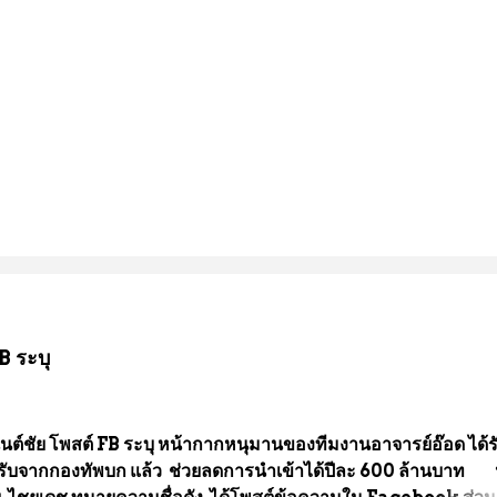
B ระบุ
นต์ชัย โพสต์ FB ระบุ หน้ากากหนุมานของทีมงานอาจารย์อ๊อด ได้ร
ับจากกองทัพบก แล้ว ช่วยลดการนำเข้าได้ปีละ 600 ล้านบาท