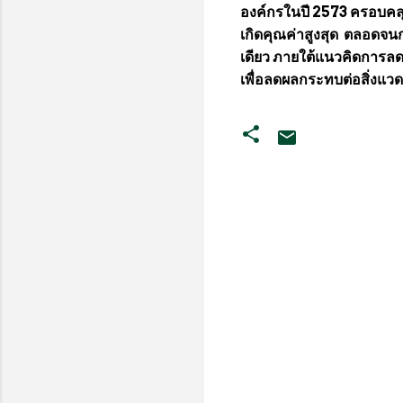
องค์กรในปี 2573 ครอบคล
เกิดคุณค่าสูงสุด ตลอดจนก
เดียว ภายใต้แนวคิดการล
เพื่อลดผลกระทบต่อสิ่งแวด
ค
ว
า
ม
คิ
ด
เ
ห็
น