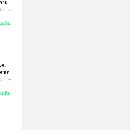
ร
นภาย
ารปั๊ม
4 ที่
ามผิด
ขต
่มเติม
ริง
ามผิด
คณะ
คำ
การ
ีกว่า
ก.ค.
ผู้นำ
ะคาเด
การ
ัชกาล
ทีม
ัวร์
่มเติม
ำพุ
นฐานะ
งอายุ
ลงกรณ
ธาน