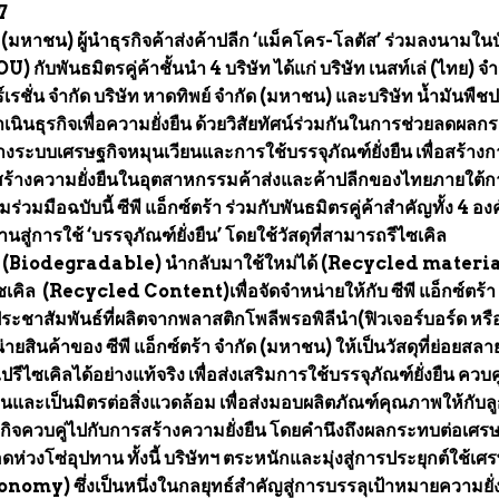
67
กัด (มหาชน) ผู้นำธุรกิจค้าส่งค้าปลีก ‘แม็คโคร-โลตัส’ ร่วมลงนามใน
กับพันธมิตรคู่ค้าชั้นนำ 4 บริษัท ได้แก่ บริษัท เนสท์เล่ (ไทย) จํ
ร์เรชั่น จำกัด บริษัท หาดทิพย์ จำกัด (มหาชน) และบริษัท น้ำมันพืช
เนินธุรกิจเพื่อความยั่งยืน ด้วยวิสัยทัศน์ร่วมกันในการช่วยลดผล
้างระบบเศรษฐกิจหมุนเวียนและการใช้บรรจุภัณฑ์ยั่งยืน เพื่อสร้าง
มสร้างความยั่งยืนในอุตสาหกรรมค้าส่งและค้าปลีกของไทยภายใต้
มมือฉบับนี้ ซีพี แอ็กซ์ตร้า ร่วมกับพันธมิตรคู่ค้าสำคัญทั้ง 4 อง
านสู่การใช้ ‘บรรจุภัณฑ์ยั่งยืน’ โดยใช้วัสดุที่สามารถรีไซเคิล
 (Biodegradable) นำกลับมาใช้ใหม่ได้ (Recycled materia
ซเคิล (Recycled Content)เพื่อจัดจำหน่ายให้กับ ซีพี แอ็กซ์ตร้า
อประชาสัมพันธ์ที่ผลิตจากพลาสติกโพลีพรอพิลีนำ(ฟิวเจอร์บอร์ด หรือ
ายสินค้าของ ซีพี แอ็กซ์ตร้า จำกัด (มหาชน) ให้เป็นวัสดุที่ย่อยสลา
รีไซเคิลได้อย่างแท้จริง เพื่อส่งเสริมการใช้บรรจุภัณฑ์ยั่งยืน ควบค
ยืนและเป็นมิตรต่อสิ่งแวดล้อม เพื่อส่งมอบผลิตภัณฑ์คุณภาพให้กับลู
นธุรกิจควบคู่ไปกับการสร้างความยั่งยืน โดยคำนึงถึงผลกระทบต่อเศร
ห่วงโซ่อุปทาน ทั้งนี้ บริษัทฯ ตระหนักและมุ่งสู่การประยุกต์ใช้เศ
nomy) ซึ่งเป็นหนึ่งในกลยุทธ์สำคัญสู่การบรรลุเป้าหมายความยั่