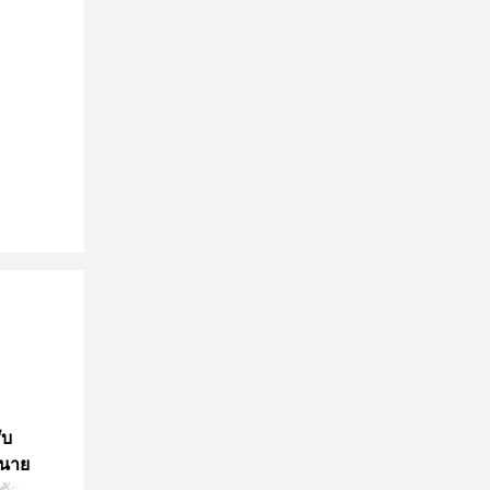
ับ
 นาย