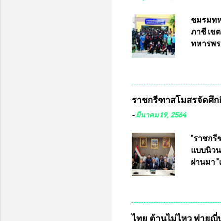
อำนวยกา
แข่งขัน
ชมรมทหา
แข่งขันฟ
ภาชี เขต
แข่งขันร
ทหารพรา
ประธานแ
กรุงเทพ
ชาวคลอง
เสธอิฐแล
ราชกรีฑาสโมสรจัดศึกกี
พันอากา
สามารถเข
-
มีนาคม 19, 2564
หน้าที่ 
ธรรม ปร
"ราชกรีฑ
ปรึกษา 
แบบนิวนอ
ประธานช
ผ่านมา 
จากพิษโ
เป็นประ
สโมสร กั
อัมพวัน
อำนวยกา
ไทย ต้านไม่ไหว พ่ายญี่ป