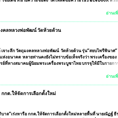
ัย ไชยเดช ทนายความชื่อดัง ได้โพสต์ข้อความใน Facebook ส่วน
งความคืบหน้าคดีที่ได้ร่วมต่อสู้ กับรศ.ดร.วีรชัย พุทธวงศ์ หรืออาจาร
จารย์ประจำภาควิชาเคมี คณะศิลปศาสตร์และวิทยาศาสตร์
อ่านเพิ
ลัยเกษตรศาสตร์ และทีมงานนักวิจัย ที่ร่วมกันคิดค้น หน้ากากป้อง
งทหาร ( หน้ากากหนุมาน ) ซึ่งทีมงานนักวิจัยของอาจารย์อ๊อด เล็
ุมงคลหลวงพ่อพัฒน์ วัดห้วยด้วน
ากากป้องกันสารพิษทางทหาร ถ้าสามารถผลิตได้ในประเทศไทย จะท
้ากากป้องกันสารพิษทางทหารไม่ต้องนำเข้า ไม่ต้องเปลืองงบประ
ยล้านบาทต่อปี และยังใช้ประโยชน์อื่นอีกมากมาย อันจะเป็นประโย
ทศชาติอย่างยิ่ง ผมจะดีใจและภูมิใจมากหากหน้ากากป้องกันสารพิ
์ เจาะลึก วัตถุมงคลหลวงพ่อพัฒน์ วัดห้วยด้วน รุ่น”สยบไพรีพินาศ” 
ได้รับการผลิตในประเทศลดการนำเข้าโดยเด็ดขาด และสามารถผลิ
แห่งอนาคต หลายท่านคงยังไม่ทราบข้อเท็จจริงว่า พระเครื่องของ
ส่งออกต่างประเทศได้ โดยทีมทนายความและทีมงา...
รย์ที่ทางสมาคมผู้นิยมพระเครื่องพระบูชาไทย บรรจุให้มีในรายกา
แบบถาวร” ล่าสุดก็คือพระเครื่องหลวงพ่อคูณ และพระเครื่องหลวง
พระเครื่องหลวงพ่อคูณ มีเพียงบางรุ่นเท่านั้นที่อยู่ในรายการประก
อ่านเพิ
กพระเครื่องหลวงพ่อคูณ มีการจัดสร้างไว้มากมายหลายร้อยรุ่น ... แ
 หากทางสมาคมฯ มีการบรรจุพระเครื่องหลวงพ่อพัฒน์ ให้มีการ
กกต.ให้จัดการเลือกตั้งใหม่
บถาวรบ้าง ก็คงจะมีการคัดเลือกเพียงบางรุ่นเช่นกัน เนื่องจากพ
ลวงพ่อพัฒน์ ก็มีการจัดสร้างไว้หลายร้อยรุ่นเช่นเดียวกับพระเครื่อ
ึ่งท่านนายกสมาคมฯ ท่านได้เคยประกาศย้ำทุกครั้งว่า พระใหม่ที่
ารประกวดต้องมีคุณสมบัติชัดเจนดังนี้ 1.)พระทุกองค์จะต้องตอกโ
บาล”เร่งหารือ กกต.ให้จัดการเลือกตั้งใหม่หลายพื้นที่ นายณัฏฐ์ ธี