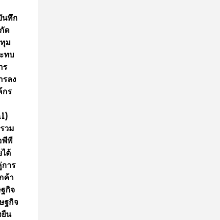
บันทึก
ากัด
ปทุม
กระทบ
การ
การลง
ค์กร
l)
 รวม
พีพี
ยได้
ู่การ
กค้า
ษฐกิจ
รษฐกิจ
งยืน