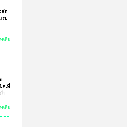
ดการ
งลัด
ชมรม
ชน
่มเติม
3นาย
เอาไว้
 ไม่
มาย
ูล
ัย
อจาก
ค.ที่
้อน
่งไทย
ฑา
่มเติม
่งม้า