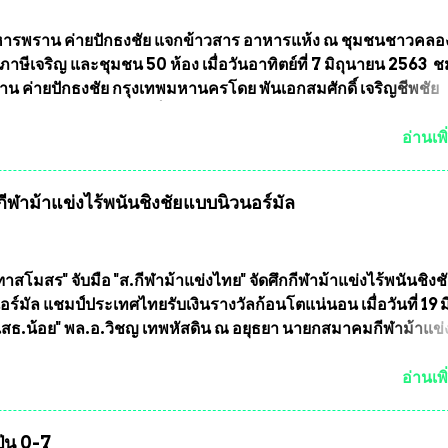
รจัดการแข่งขัน และ นายวีรยุทธ สวัสดี ประธานคณะกรรมการจั
 และคณะทำงาน ได้ร่วมกันประชุมหารือเตรียมความพร้อมจัดการ
รพราน ค่ายปักธงชัย แจกข้าวสาร อาหารแห้ง ณ​ ชุมชนชาวคลอ
ุตบอลสูงอายุ ชิงแชมป์ประเทศไทย ครั้งที่ 1 ประจำปี 2564 กำหนด
ภาษีเจริญ และชุมชน 50 ห้อง เมื่อวันอาทิตย์ที่ 7 มิถุนายน 2563 
ะหว่างวันที่ 24 เมษายน จนถึงว...
น ค่ายปักธงชัย กรุงเทพมหานครโดย พันเอกสมศักดิ์ เจริญชีพชัย
ละ ที่ปรึกษากิตติมศักดิ์ ชมรมทหารพราน ค่ายปักธงชัย
มหานคร ได้เป็นประธาน แจกข้าวสาร อาหารแห้ง ให้กับพี่น้องชุม
อ่านเพิ
ลัดภาชี เขตภาษีเจริญ และชุมชน 50 ห้อง โดยมี อส.ทพ จำนวน4
ะทีมงาน ต้องขออภัย ที่ไม่ได้เอ่ยชื่อเต็มสังกัด เพราะท่านขอสงวน
ฬาม้าแข่งไร้พนันชิงชัยแบบนิวนอร์มัล
ศเอก ทองอินทร์ พรหมสุวรรณ ท่านรองกัมปนาท ผู้ร่วมประสานงาน
้าร่วมกิจกรรมในครั้งนี้ได้ เนื่องจาก ติดธุระเร่งด่วน จึงได้มอบห
ให้กับ รองวิเชียร ทรงมณี ดูแลความสงบเรียบร้อย นางฉวีวรรณ ตระก
ะธานชุมชน คลองลัดภาชีเขตภาษีเจริญ สท.ทพ. สมนึก ปัทมาลัยที่
าสโมสร" จับมือ "ส.กีฬาม้าแข่งไทย" จัดศึกกีฬาม้าแข่งไร้พนันชิงช
และการแจกข้าวสารอาหารแห้งในคราวครั้งนี้ก็ได้รับความ ร้องข
ร์มัล แชมป์ประเทศไทยรับเงินรางวัลก้อนโตแน่นอน เมื่อวันที่ 19 มี.
ุมชนคลองลัดภาชีเขตภาษีเจริญ !!พี่น้องชุมชนได้รับความเดือดร
"เสธ.น้อย" พล.อ.วิชญ เทพหัสดิน ณ อยุธยา นายกสมาคมกีฬาม้าแข
รค covid-19 ทำให้การอยู่การกินได้รับความเ...
ธานการประชุมการจัดการแข่งขันร่วมกัน ระหว่างสมาคมราชกรี
บ สมาคมกีฬาม้าแข่งไทย ที่ห้องประชุมมูลนิธิโอลิมปิคไทย (บ้าน
อ่านเพิ
) เทเวศร์ โดยมี นายอำนวย รุ่งศุภกฤตานนท์ ประธานคณะกรรมการ
รแข่งม้า พร้อมด้วย นายเต็มสุข สุวรรณศร กรรมการอำนวยการแข
ุ่น 0-7