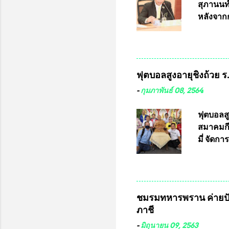
และรันห
สุภานนท์
ประกาศจำ
หลังจากก
เสริมในภ
ผ่านมาพ
กฎหมายกา
พื้นที่เ
และดำเน
ฟุตบอลสูงอายุชิงถ้วย 
กฎหมายก
กรรมการก
-
กุมภาพันธ์ 08, 2564
วินิจฉัย
เลือกตั้
ฟุตบอลส
“นครเชีย
สมาคมกีฬ
ในระดับ
มี่ จัด
การเลือก
ที่ 10 
ชาติอนุญ
ต่างประเ
จังหวัดล
ชมรมทหารพราน ค่ายปั
ประธานม
ภาชี
ชิงแชมป
บดินทรเท
-
มิถุนายน 09, 2563