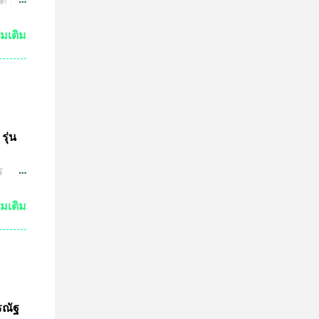
ตัว
ย์
่มเติม
กัน
งเห็น
ำให้
มาณ
ชน์
ษทาง
รุ่น
ต
ร
ปู่
วด
่มเติม
ต่ถ้า
ระ
งหลวง
จะนำ
ค๊ต
รณัฐ