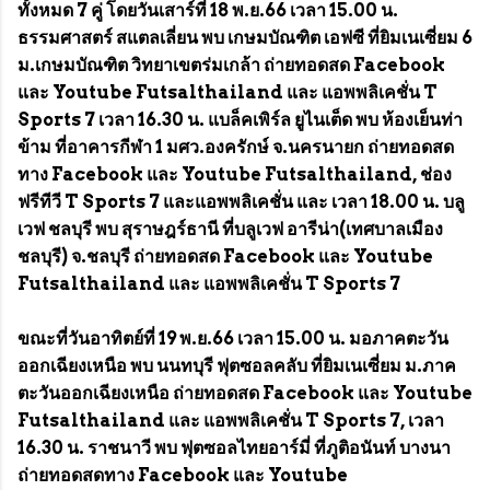
ทั้งหมด 7 คู่ โดยวันเสาร์ที่ 18 พ.ย.66 เวลา 15.00 น.
ธรรมศาสตร์ สแตลเลี่ยน พบ เกษมบัณฑิต เอฟซี ที่ยิมเนเซี่ยม 6
ม.เกษมบัณฑิต วิทยาเขตร่มเกล้า ถ่ายทอดสด Facebook
และ Youtube Futsalthailand และ แอพพลิเคชั่น T
Sports 7 เวลา 16.30 น. แบล็คเพิร์ล ยูไนเต็ด พบ ห้องเย็นท่า
ข้าม ที่อาคารกีฬา 1 มศว.องครักษ์ จ.นครนายก ถ่ายทอดสด
ทาง Facebook และ Youtube Futsalthailand, ช่อง
ฟรีทีวี T Sports 7 และแอพพลิเคชั่น และ เวลา 18.00 น. บลู
เวฟ ชลบุรี พบ สุราษฎร์ธานี ที่บลูเวฟ อารีน่า(เทศบาลเมือง
ชลบุรี) จ.ชลบุรี ถ่ายทอดสด Facebook และ Youtube
Futsalthailand และ แอพพลิเคชั่น T Sports 7
ขณะที่วันอาทิตย์ที่ 19 พ.ย.66 เวลา 15.00 น. มอภาคตะวัน
ออกเฉียงเหนือ พบ นนทบุรี ฟุตซอลคลับ ที่ยิมเนเซี่ยม ม.ภาค
ตะวันออกเฉียงเหนือ ถ่ายทอดสด Facebook และ Youtube
Futsalthailand และ แอพพลิเคชั่น T Sports 7, เวลา
16.30 น. ราชนาวี พบ ฟุตซอลไทยอาร์มี่ ที่ภูติอนันท์ บางนา
ถ่ายทอดสดทาง Facebook และ Youtube