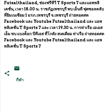
Futsalthailand, ช่องฟรีทีวี T Sports 7 และแอพพลิ
เคชั่น, เวลา 18.00 น. ราชภัฏเพชรบุรี พบ เอ็นที ฟุตซอลคลับ
ที่ยิมเนเซียม 1 มรภ.เพชรบุรี จ.เพชรบุรี ถ่ายทอดสด
Facebook และ Youtube Futsalthailand และ แอพ
พลิเคชั่น T Sports 7 และ เวลา 19.30 น. การท่าเรือ เอเอส
เอ็ม พบ แบงค็อก บีทีเอส ที่โกดัง สเตเดียม ท่าเรือ ถ่ายทอดสด
Facebook และ Youtube Futsalthailand และ แอพ
พลิเคชั่น T Sports 7
กีฬา
ค
ว
า