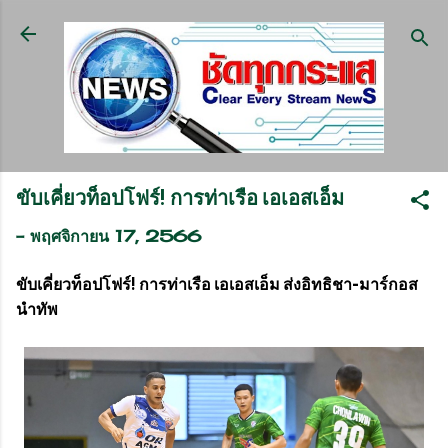
ข้ามไปที่เนื้อหาหลัก
ขับเคี่ยวท็อปโฟร์! การท่าเรือ เอเอสเอ็ม
-
พฤศจิกายน 17, 2566
ขับเคี่ยวท็อปโฟร์! การท่าเรือ เอเอสเอ็ม ส่งอิทธิชา-มาร์กอส
นำทัพ