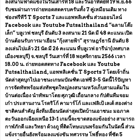
ลงสนามฟาดแข้งในวันเสาร์ที่ 18 และวันอาทิตย์ที่ 19 พ.ย.66
รับชมผ่านการถ่ายทอดสดครบครันทั้ง 7 คู่เหมือนเดิม ทาง
ช่องฟรีทีวี T Sports 7 และแอพพลิเคชั่น ส่วนออนไลน์
Facebook และ Youtube Futsalthailand “ฉลามโต๊ะ
เล็ก” บลูเวฟ ชลบุรี อันดับ 3 ลงสนาม 21 นัด มี 48 คะแนน เปิด
บ้านต้อนรับการมาเยือน “กุ้งสายฟ้า” สุราษฎร์ธานี อันดับ 8
ลงเล่นไปแล้ว 21 นัด มี 26 คะแนน ที่บลูเวฟ อารีน่า(เทศบาล
เมืองชลบุรี) จ.ชลบุรี วันเสาร์ที่ 18 พฤศจิกายน 2566 เวลา
18.00 น. ถ่ายทอดสดทาง Facebook และ Youtube
Futsalthailand, แอพพลิเคชั่น T Sports 7 โดยเจ้าถิ่น
นัดล่าสุดบุกไปเอาชนะเกษมบัณฑิต เอฟซี 3-5 นัดนี้ไร้ปัญหา
การจัดทัพพร้อมส่งทัพชุดใหญ่ลงสนามหวังเก็บสามแต้มใน
บ้านต่อเนื่อง นำทัพมาโดย ศุภวุฒิ เถื่อนกลาง กัปตันทีมจอม
เก๋า ประสานงาน โรดริโก้ คามาร์โก้ และเฟลิเป้ เลเต้ สองต่าง
ชาติคนสำคัญ ฝั่งทีมเยือนนัดล่าสุดเปิดบ้านเอาชนะ มอภาค
ตะวันออกเฉียงเหนือ 13-1 เกมนี้จะขาดสองแข้งอย่าง สามารถ
กาฬภักดี และวิทยา ด้วงภู ที่ติดโทษแบนพร้อมกันในนัดนี้ ส่วน
แข้งรายอื่นยังพร้อมลงแข่งขัน ทศวรรษ โพธิ์ทอง ที่ซัด 5